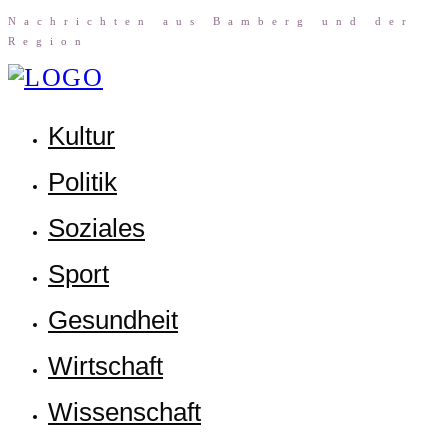
Nach­rich­ten aus Bam­berg und der
Region
Kul­tur
Poli­tik
Sozia­les
Sport
Gesund­heit
Wirt­schaft
Wis­sen­schaft