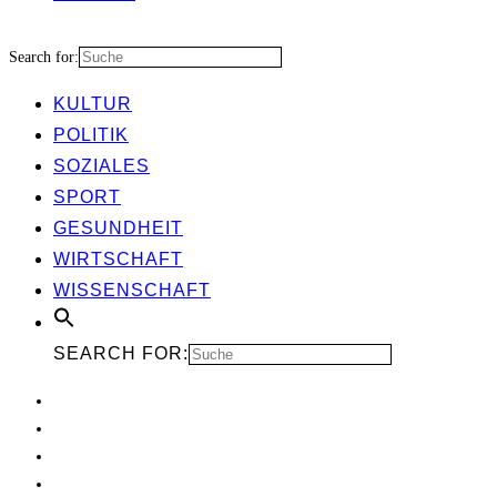
Search for:
KUL­TUR
POLI­TIK
SOZIA­LES
SPORT
GESUND­HEIT
WIRT­SCHAFT
WIS­SEN­SCHAFT
SEARCH FOR: