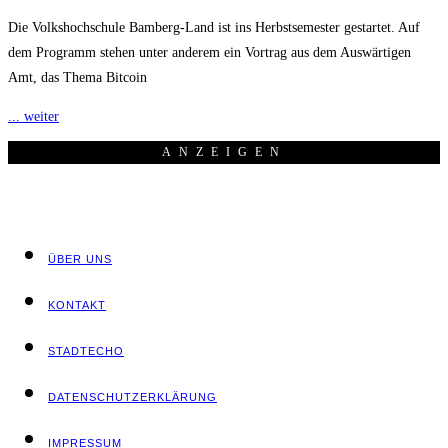
Die Volkshochschule Bamberg-Land ist ins Herbstsemester gestartet. Auf
dem Programm stehen unter anderem ein Vortrag aus dem Auswärtigen
Amt, das Thema Bitcoin
... weiter
ANZEI­GEN
ÜBER UNS
KON­TAKT
STADT­ECHO
DATEN­SCHUTZ­ER­KLÄ­RUNG
IMPRES­SUM