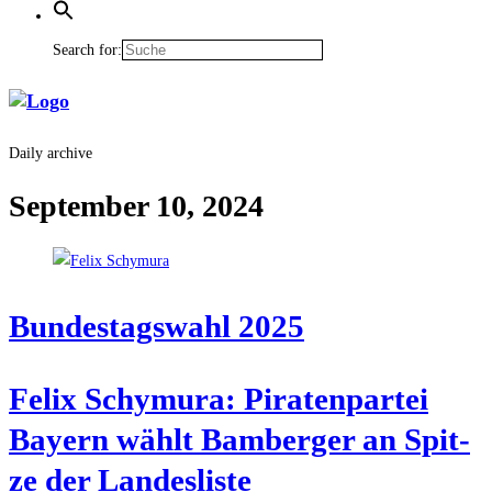
Search for:
Daily archive
September 10, 2024
Bun­des­tags­wahl 2025
Felix Schy­mu­ra: Pira­ten­par­tei
Bay­ern wählt Bam­ber­ger an Spit­
ze der Landesliste