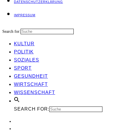
DATEN­SCHUTZ­ER­KLÄ­RUNG
IMPRES­SUM
Search for:
KUL­TUR
POLI­TIK
SOZIA­LES
SPORT
GESUND­HEIT
WIRT­SCHAFT
WIS­SEN­SCHAFT
SEARCH FOR: