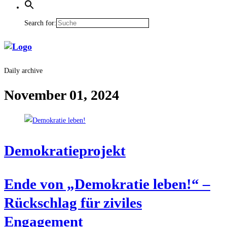
Search for:
Daily archive
November 01, 2024
Demo­kra­tie­pro­jekt
Ende von „Demo­kra­tie leben!“ –
Rück­schlag für zivi­les
Engagement