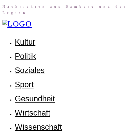
Nach­rich­ten aus Bam­berg und der
Region
Kul­tur
Poli­tik
Sozia­les
Sport
Gesund­heit
Wirt­schaft
Wis­sen­schaft