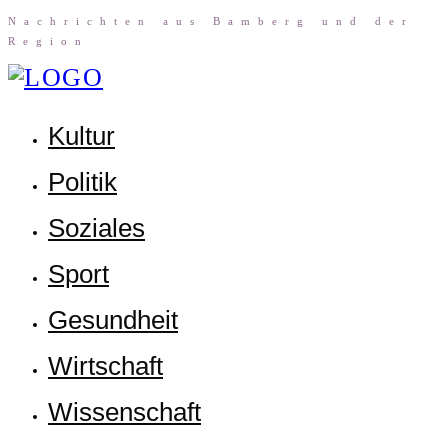
Nach­rich­ten aus Bam­berg und der
Region
Kul­tur
Poli­tik
Sozia­les
Sport
Gesund­heit
Wirt­schaft
Wis­sen­schaft