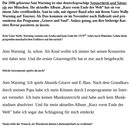
Die 1996 gebo­re­ne Ami War­ning ist eine deutsch­spra­chi­ge
Song­wri­te­rin und Sän­ge­
rin
aus Mün­chen. Ihr aktu­el­les Album „Kurz vorm Ende der Welt“ hat sie vor
einem Jahr ver­öf­fent­licht. Ami ist solo, mit eige­ner Band oder mit ihrem Vater Wal­ly
War­ning auf Tour­nee. Als Duo kom­men sie im Novem­ber nach Hall­stadt und prä­
sen­tie­ren das Pro­gramm „Groo­ve and Soul“. Anlass genug, um ihre bis­he­ri­ge Kar­
rie­re Revue pas­sie­ren zu lassen.
er
Dein Vater Wal­ly War­ning stammt aus Aru­ba und kam Ende der 1970
Jah­re nach Mün­chen. Gehen dei­ne
prä­gen­den musi­ka­li­schen Ein­flüs­se auf ihn zurück?
Ami War­ning: Ja, schon. Als Kind woll­te ich immer bei sei­nen Kon­zer­ten
mit dabei sein. Und die ers­ten Gitar­ren­grif­fe hat er mir auch beigebracht.
Wel­che Instru­men­te spielst du noch?
Ami War­ning: Ich spie­le Akus­tik-Gitar­re und E‑Bass. Nach dem Grund­kurs
durch mei­nen Papa habe ich mein Kön­nen durch Lern­pro­gram­me im Inter­
net ver­mehrt. Ich hat­te kei­nen Musik­un­ter­richt und habe auch kein Musik­
stu­di­um absol­viert. Und für mein aktu­el­les Album „Kurz vorm Ende der
Welt“ habe ich sogar das Schlag­zeug für mich entdeckt.
Wann reif­te der Wunsch, als Musi­ke­rin dei­nen Lebens­un­ter­halt zu verdienen?