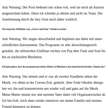
Ami War­ning: Der Preis bedeu­tet mir schon viel, weil sie mich als Autorin
aus­ge­zeich­net haben. Denn ich schrei­be ja allei­ne und nicht im Team. Die
Aner­ken­nung durch die Jury freut mich daher wirklich.
Was kann das Publi­kum vom „Groo­ve and Soul“-Abend erwarten?
Ami War­ning: Wir sin­gen abwech­selnd und beglei­ten uns dabei mit unter­
schied­li­chen Instru­men­ten. Das Pro­gramm ist sehr abwechs­lungs­reich
gestal­tet, die sti­lis­ti­schen Ein­flüs­se rei­chen von Pop über Funk und Soul bis
hin zu kari­bi­schen Rhythmen.
Ich habe gehört, dass du zusam­men mit dei­ner Mut­ter in Mün­chen-Laim einen Kiosk betreibst. Stimmt das?
Ami War­ning: Das stimmt und er war als zwei­tes Stand­bein neben der
Musik, vor allem in der Coro­na-Zeit, gedacht. Aber Ende Okto­ber über­ge­
ben wir ihn und kon­zen­trie­ren uns wie­der voll und ganz auf die Musik.
Mei­ne Mut­ter nimmt mir und mei­nem Vater dabei viel Orga­ni­sa­to­ri­sches ab.
Ich bin froh, mich dann wie­der inten­si­ver um mei­ne Fami­lie und mei­nen
Freund küm­mern zu können.