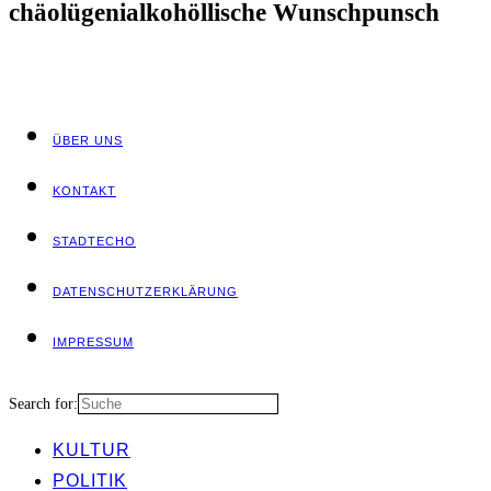
chäolü­ge­ni­al­ko­h­öl­li­sche Wunschpunsch
ÜBER UNS
KON­TAKT
STADT­ECHO
DATEN­SCHUTZ­ER­KLÄ­RUNG
IMPRES­SUM
Search for:
KUL­TUR
POLI­TIK