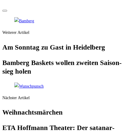
Weiterer Artikel
Am Sonn­tag zu Gast in Heidelberg
Bam­berg Bas­kets wol­len zwei­ten Sai­son­
sieg holen
Nächster Artikel
Weih­nachts­mär­chen
ETA Hoff­mann Thea­ter: Der satanar­