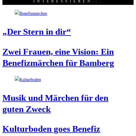
INTERESSIEREN...
„Der Stern in dir“
Zwei Frau­en, eine Visi­on: Ein
Bene­fiz­mär­chen für Bamberg
Musik und Mär­chen für den
guten Zweck
Kul­tur­bo­den goes Benefiz