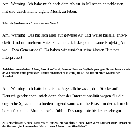
Ami War­ning: Ich habe mich nach dem Abitur in Mün­chen ent­schlos­sen,
mit und durch mei­ne eige­ne Musik zu leben.
Solo, mit Band oder als Duo mit dei­nem Vater?
Ami War­ning: Das hat sich alles auf gewis­se Art und Wei­se par­al­lel ent­wi­
ckelt. Und mit mei­nem Vater Papa hat­te ich das gemein­sa­me Pro­jekt „Ami­
wa – Two Gene­ra­ti­ons“. Da haben wir zunächst sei­ne älte­ren Hits neu
interpretiert.
Auf dei­nen ers­ten bei­den Alben „Part of me“ und „Sea­sons“ hast du Eng­lisch gesun­gen. Sie wur­den auch bei­
de von dei­nem Vater pro­du­ziert. Hat­test du danach das Gefühl, die Zeit sei reif für einen Wech­sel der
Sprache?
Ami War­ning: Ich hat­te bereits als Jugend­li­che zwei, drei Stü­cke auf
Deutsch geschrie­ben, mich dann aber der Inter­na­tio­na­li­tät wegen für die
eng­li­sche Spra­che ent­schie­den. Irgend­wann kam die Pha­se, in der ich mich
bereit für mei­ne Mut­ter­spra­che fühl­te. Das taugt mir bis heu­te sehr gut.
2019 erschien das Album „Momen­tan“, 2022 folg­te das vier­te Album „Kurz vorm Ende der Welt“. Denkst du
dar­über nach, im kom­men­den Jahr ein neu­es Album zu veröffentlichen?