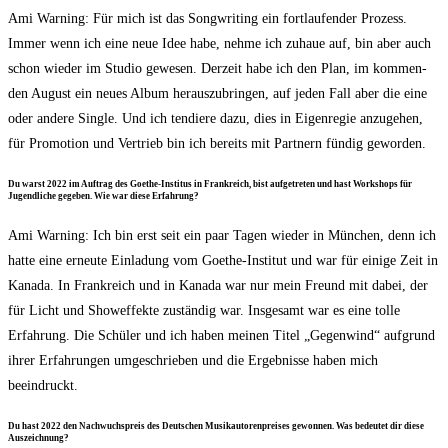
Ami War­ning: Für mich ist das Song­wri­ting ein fort­lau­fen­der Pro­zess.
Immer wenn ich eine neue Idee habe, neh­me ich zuhaue auf, bin aber auch
schon wie­der im Stu­dio gewe­sen. Der­zeit habe ich den Plan, im kom­men­
den August ein neu­es Album her­aus­zu­brin­gen, auf jeden Fall aber die eine
oder ande­re Sin­gle. Und ich ten­die­re dazu, dies in Eigen­re­gie anzu­ge­hen,
für Pro­mo­ti­on und Ver­trieb bin ich bereits mit Part­nern fün­dig geworden.
Du warst 2022 im Auf­trag des Goe­the-Insti­tus in Frank­reich, bist auf­ge­tre­ten und hast Work­shops für
Jugend­li­che gege­ben. Wie war die­se Erfahrung?
Ami War­ning: Ich bin erst seit ein paar Tagen wie­der in Mün­chen, denn ich
hat­te eine erneu­te Ein­la­dung vom Goe­the-Insti­tut und war für eini­ge Zeit in
Kana­da. In Frank­reich und in Kana­da war nur mein Freund mit dabei, der
für Licht und Show­ef­fek­te zustän­dig war. Ins­ge­samt war es eine tol­le
Erfah­rung. Die Schü­ler und ich haben mei­nen Titel „Gegen­wind“ auf­grund
ihrer Erfah­run­gen umge­schrie­ben und die Ergeb­nis­se haben mich
beeindruckt.
Du hast 2022 den Nach­wuchs­preis des Deut­schen Musik­au­toren­prei­ses gewon­nen. Was bedeu­tet dir die­se
Auszeichnung?