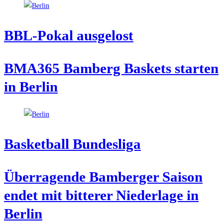
BBL-Pokal aus­ge­lost
BMA365 Bam­berg Bas­kets star­ten
in Berlin
Bas­ket­ball Bundesliga
Über­ra­gen­de Bam­ber­ger Sai­son
endet mit bit­te­rer Nie­der­la­ge in
Berlin