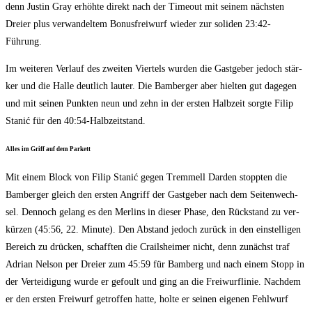
denn Jus­tin Gray erhöh­te direkt nach der Time­out mit sei­nem nächs­ten
Drei­er plus ver­wan­del­tem Bonus­frei­wurf wie­der zur soli­den 23:42-
Führung.
Im wei­te­ren Ver­lauf des zwei­ten Vier­tels wur­den die Gast­ge­ber jedoch stär­
ker und die Hal­le deut­lich lau­ter. Die Bam­ber­ger aber hiel­ten gut dage­gen
und mit sei­nen Punk­ten neun und zehn in der ers­ten Halb­zeit sorg­te Filip
Sta­nić für den 40:54-Halbzeitstand.
Alles im Griff auf dem Parkett
Mit einem Block von Filip Sta­nić gegen Trem­mell Darden stopp­ten die
Bam­ber­ger gleich den ers­ten Angriff der Gast­ge­ber nach dem Sei­ten­wech­
sel. Den­noch gelang es den Mer­lins in die­ser Pha­se, den Rück­stand zu ver­
kür­zen (45:56, 22. Minu­te). Den Abstand jedoch zurück in den ein­stel­li­gen
Bereich zu drü­cken, schaff­ten die Crails­hei­mer nicht, denn zunächst traf
Adri­an Nel­son per Drei­er zum 45:59 für Bam­berg und nach einem Stopp in
der Ver­tei­di­gung wur­de er gefoult und ging an die Frei­wurf­li­nie. Nach­dem
er den ers­ten Frei­wurf getrof­fen hat­te, hol­te er sei­nen eige­nen Fehl­wurf