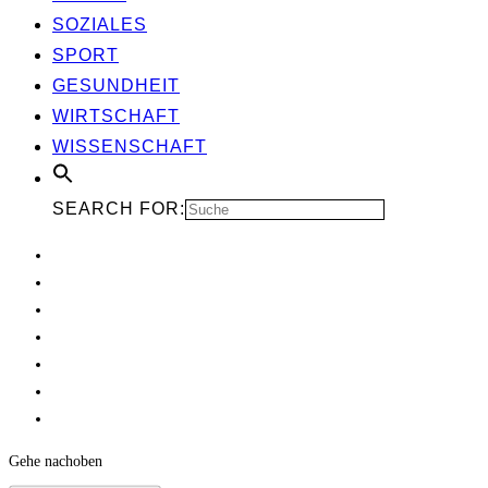
SOZIA­LES
SPORT
GESUND­HEIT
WIRT­SCHAFT
WIS­SEN­SCHAFT
SEARCH FOR:
Gehe nach
oben