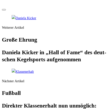
Weiterer Artikel
Gro­ße Ehrung
Danie­la Kicker in „Hall of Fame“ des deut­
schen Kegel­sports aufgenommen
Nächster Artikel
Fuß­ball
Direk­ter Klas­sen­er­halt nun unmög­lich: