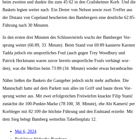
beim zwei­ten und dunk­te ihn zum 45:62 in den Crails­hei­mer Korb. Und die
Bas­kets leg­ten wei­ter nach. Ein Drei­er von Nel­son sowie zwei Tref­fer aus
der Distanz von Cope­land bescher­ten den Bam­ber­gern eine deut­li­che 62:85-
Führung nach 30 Minuten.
In den ers­ten drei Minu­ten des Schluss­vier­tels wuchs der Bam­ber­ger Vor­
sprung wei­ter (66:89, 33. Minu­te). Beim Stand von 69:89 kas­sier­te Kars­ten
Tad­da jedoch ein unsport­li­ches Foul (auch gegen Trey Wood­bu­ry und
Patrick Heck­mann waren zuvor bereits unsport­li­che Fouls ver­hängt wor­
den), was die Mer­lins beim 73:89 (34. Minu­te) wie­der etwas heranbrachte.
Näher lie­ßen die Bas­kets die Gast­ge­ber jedoch nicht mehr auf­ho­len. Die
Mann­schaft hat­te auf dem Par­kett nun alles im Griff und bau­te ihren Vor­
sprung wei­ter aus. Mit zwei erfolg­rei­chen Frei­wür­fen knack­te Filip Sta­nić
zunächst die 100-Punk­te-Mar­ke (78:100, 38. Minu­te), ehe Abi Kame­rić per
Korb­le­ger mit 82:109 die höchs­te Füh­rung und den End­stand erziel­te. Mit
dem Sieg belegt Bam­berg wei­ter­hin Tabel­len­platz 12.
Mai 6, 2024