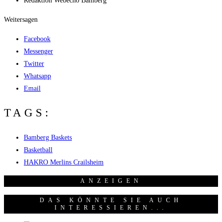
Redak­ti­on
Web­echo Bamberg
Weitersagen
Facebook
Messenger
Twitter
Whatsapp
Email
TAGS:
Bamberg Baskets
Basketball
HAKRO Merlins Crailsheim
ANZEI­GEN
DAS KÖNNTE SIE AUCH
INTERESSIEREN...