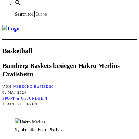
Search for:
Bas­ket­ball
Bam­berg Bas­kets besie­gen Hakro Mer­lins
Crailsheim
VON
WEBECHO BAMBERG
6. MAI 2024
SPORT & GESUNDHEIT
1 MIN. ZU LESEN
Symbolbild, Foto: Pixabay