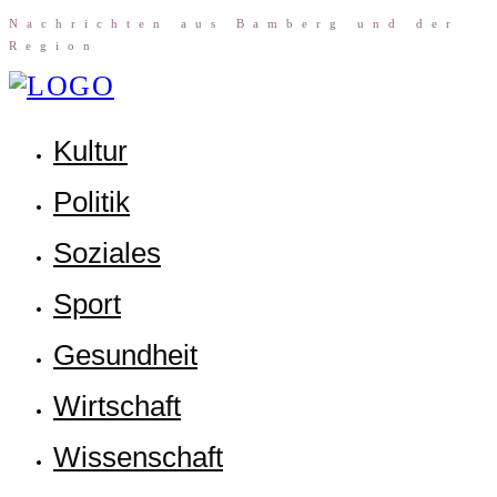
Nach­rich­ten aus Bam­berg und der
Region
Kul­tur
Poli­tik
Sozia­les
Sport
Gesund­heit
Wirt­schaft
Wis­sen­schaft