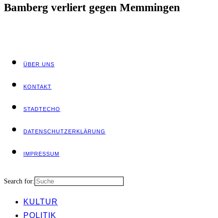
Bam­berg ver­liert gegen Memmingen
ÜBER UNS
KON­TAKT
STADT­ECHO
DATEN­SCHUTZ­ER­KLÄ­RUNG
IMPRES­SUM
Search for:
KUL­TUR
POLI­TIK