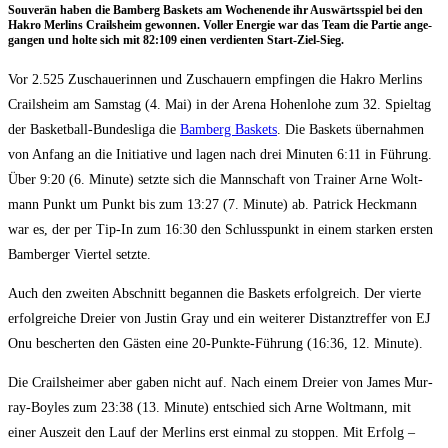
Sou­ve­rän haben die Bam­berg Bas­kets am Wochen­en­de ihr Aus­wärts­spiel bei den
Hakro Mer­lins Crails­heim gewon­nen. Vol­ler Ener­gie war das Team die Par­tie ange­
gan­gen und hol­te sich mit 82:109 einen ver­dien­ten Start-Ziel-Sieg.
Vor 2.525 Zuschaue­rin­nen und Zuschau­ern emp­fin­gen die Hakro Mer­lins
Crails­heim am Sams­tag (4. Mai) in der Are­na Hohen­lo­he zum 32. Spiel­tag
der Bas­ket­ball-Bun­des­li­ga die
Bam­berg Bas­kets
. Die Bas­kets über­nah­men
von Anfang an die Initia­ti­ve und lagen nach drei Minu­ten 6:11 in Füh­rung.
Über 9:20 (6. Minu­te) setz­te sich die Mann­schaft von Trai­ner Arne Wolt­
mann Punkt um Punkt bis zum 13:27 (7. Minu­te) ab. Patrick Heck­mann
war es, der per Tip-In zum 16:30 den Schluss­punkt in einem star­ken ers­ten
Bam­ber­ger Vier­tel setzte.
Auch den zwei­ten Abschnitt began­nen die Bas­kets erfolg­reich. Der vier­te
erfolg­rei­che Drei­er von Jus­tin Gray und ein wei­te­rer Distanz­tref­fer von EJ
Onu bescher­ten den Gäs­ten eine 20-Punk­te-Füh­rung (16:36, 12. Minute).
Die Crails­hei­mer aber gaben nicht auf. Nach einem Drei­er von James Mur­
ray-Boyl­es zum 23:38 (13. Minu­te) ent­schied sich Arne Wolt­mann, mit
einer Aus­zeit den Lauf der Mer­lins erst ein­mal zu stop­pen. Mit Erfolg –