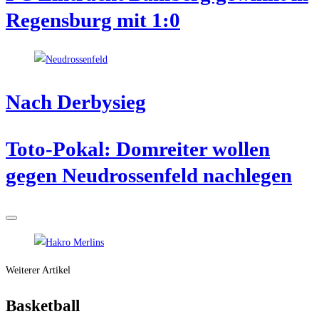
Regens­burg mit 1:0
Nach Der­by­sieg
Toto-Pokal: Dom­rei­ter wol­len
gegen Neu­dros­sen­feld nachlegen
Weiterer Artikel
Bas­ket­ball