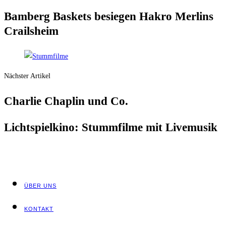
Bam­berg Bas­kets besie­gen Hakro Mer­lins
Crailsheim
Nächster Artikel
Char­lie Chap­lin und Co.
Licht­spiel­ki­no: Stumm­fil­me mit Livemusik
ÜBER UNS
KON­TAKT