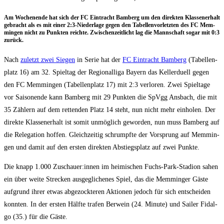
Am Wochen­en­de hat sich der FC Ein­tracht Bam­berg um den direk­ten Klas­sen­er­halt
gebracht als es mit einer 2:3‑Niederlage gegen den Tabel­len­vor­letz­ten des FC Mem­
min­gen nicht zu Punk­ten reich­te. Zwi­schen­zeit­licht lag die Mann­schaft sogar mit 0:3
zurück.
Nach
zuletzt zwei Sie­gen
in Serie hat der
FC Ein­tracht Bam­berg
(Tabel­len­
platz 16) am 32. Spiel­tag der Regio­nal­li­ga Bay­ern das Kel­ler­du­ell gegen
den FC Mem­min­gen (Tabel­len­platz 17) mit 2:3 ver­lo­ren. Zwei Spiel­ta­ge
vor Sai­son­ende kann Bam­berg mit 29 Punk­ten die SpVgg Ans­bach, die mit
35 Zäh­lern auf dem ret­ten­den Platz 14 steht, nun nicht mehr ein­ho­len. Der
direk­te Klas­sen­er­halt ist somit unmög­lich gewor­den, nun muss Bam­berg auf
die Rele­ga­ti­on hof­fen. Gleich­zei­tig schrumpf­te der Vor­sprung auf Mem­min­
gen und damit auf den ers­ten direk­ten Abstiegs­platz auf zwei Punkte.
Die knapp 1.000 Zuschauer:innen im hei­mi­schen Fuchs-Park-Sta­di­on sahen
ein über wei­te Stre­cken aus­ge­gli­che­nes Spiel, das die Mem­min­ger Gäs­te
auf­grund ihrer etwas abge­zock­te­ren Aktio­nen jedoch für sich ent­schei­den
konn­ten. In der ers­ten Hälf­te tra­fen Ber­wein (24. Minu­te) und Sai­ler Fidal­
go (35.) für die Gäste.