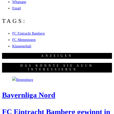
Whatsapp
Email
TAGS:
FC Eintracht Bamberg
FC Memmingen
Klassenerhalt
ANZEI­GEN
DAS KÖNNTE SIE AUCH
INTERESSIEREN...
Bay­ern­li­ga Nord
FC Ein­tracht Bam­berg gewinnt in