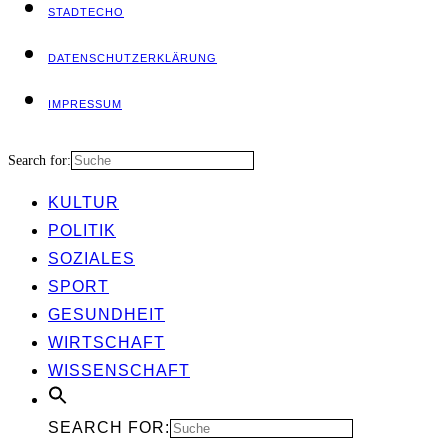
STADT­ECHO
DATEN­SCHUTZ­ER­KLÄ­RUNG
IMPRES­SUM
Search for:
KUL­TUR
POLI­TIK
SOZIA­LES
SPORT
GESUND­HEIT
WIRT­SCHAFT
WIS­SEN­SCHAFT
SEARCH FOR: