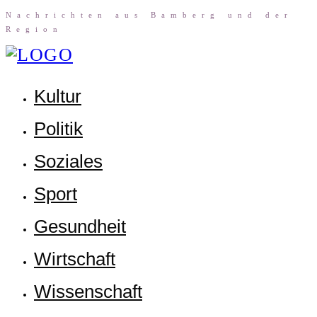
Nach­rich­ten aus Bam­berg und der
Region
Kul­tur
Poli­tik
Sozia­les
Sport
Gesund­heit
Wirt­schaft
Wis­sen­schaft