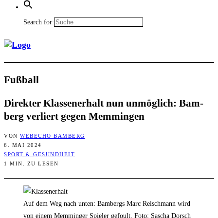
Search for:
Fuß­ball
Direk­ter Klas­sen­er­halt nun unmög­lich: Bam­
berg ver­liert gegen Memmingen
VON
WEBECHO BAMBERG
6. MAI 2024
SPORT & GESUNDHEIT
1 MIN. ZU LESEN
Auf dem Weg nach unten: Bambergs Marc Reischmann wird
von einem Memminger Spieler gefoult, Foto: Sascha Dorsch