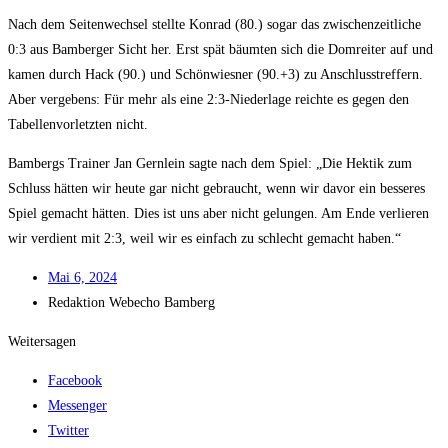
Nach dem Sei­ten­wech­sel stell­te Kon­rad (80.) sogar das zwi­schen­zeit­li­che
0:3 aus Bam­ber­ger Sicht her. Erst spät bäum­ten sich die Dom­rei­ter auf und
kamen durch Hack (90.) und Schön­wies­ner (90.+3) zu Anschluss­tref­fern.
Aber ver­ge­bens: Für mehr als eine 2:3‑Niederlage reich­te es gegen den
Tabel­len­vor­letz­ten nicht.
Bam­bergs Trai­ner Jan Gern­lein sag­te nach dem Spiel: „Die Hek­tik zum
Schluss hät­ten wir heu­te gar nicht gebraucht, wenn wir davor ein bes­se­res
Spiel gemacht hät­ten. Dies ist uns aber nicht gelun­gen. Am Ende ver­lie­ren
wir ver­dient mit 2:3, weil wir es ein­fach zu schlecht gemacht haben.“
Mai 6, 2024
Redak­ti­on
Web­echo Bamberg
Weitersagen
Facebook
Messenger
Twitter