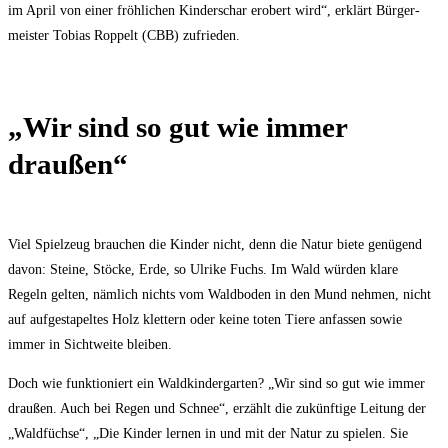
im April von einer fröh­li­chen Kin­der­schar erobert wird“, erklärt Bür­ger­
meis­ter Tobi­as Rop­pelt (CBB) zufrieden.
„Wir sind so gut wie immer
draußen“
Viel Spiel­zeug brau­chen die Kin­der nicht, denn die Natur bie­te genü­gend
davon: Stei­ne, Stö­cke, Erde, so Ulri­ke Fuchs. Im Wald wür­den kla­re
Regeln gel­ten, näm­lich nichts vom Wald­bo­den in den Mund neh­men, nicht
auf auf­ge­sta­pel­tes Holz klet­tern oder kei­ne toten Tie­re anfas­sen sowie
immer in Sicht­wei­te bleiben.
Doch wie funk­tio­niert ein Wald­kin­der­gar­ten? „Wir sind so gut wie immer
drau­ßen. Auch bei Regen und Schnee“, erzählt die zukünf­ti­ge Lei­tung der
„Wald­füch­se“, „Die Kin­der ler­nen in und mit der Natur zu spie­len. Sie