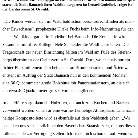
tiv sein. Des­halb wird Päd­ago­gik im Grü­nen immer belieb­ter. Ab kom­men­dem April
star­tet die Stadt Bau­nach ihren Wald­kin­der­gar­ten im Orts­teil Godel­hof, Trä­ger ist
der Cari­tas­ver­ein St. Oswald.
„Die Kin­der wer­den sich im Wald bald schon bes­ser zurecht­fin­den als man­
cher Erwach­se­ne“, pro­phe­zei­te Ulri­ke Fuchs beim Info-Nach­mit­tag für den
neu­en Wald­kin­der­gar­ten in Godel­hof bei Bau­nach. Die Erzie­he­rin wird
zusam­men mit ihrer Kol­le­gin Nele Schnei­der die Wald­füch­se lei­ten. Die
Trä­ger­schaft der neu­en Ein­rich­tung Mit­ten im Wald am Fuße des Stie­fen­
bergs über­nimmt der Cari­tas­ver­ein St. Oswald. Dort, wo ehe­mals nur ein
lich­ter Platz mit einem Durch­ein­an­der an Brom­beer­ran­ken und Ästen war,
ent­steht im Auf­trag der Stadt Bau­nach nun in den kom­men­den Mona­ten
eine 36 Qua­drat­me­ter gro­ße Holz­hüt­te mit Pan­ora­ma­fens­tern, an die sich
ein etwa 40 Qua­drat­me­ter gro­ßes Vor­dach angliedert.
In der Hüt­te sorgt dann ein Holz­ofen, der auch zum Kochen und Backen
ver­wen­det wer­den kann, für eine war­me, hei­me­li­ge Atmo­sphä­re. Eine nach­
hal­ti­ge Kom­post­toi­let­te wird es eben­falls auf dem Wald­stück geben. „Wir
bedan­ken uns sehr herz­lich bei den Baye­ri­schen Staats­fors­ten, die uns die­ses
tol­le Gelän­de zur Ver­fü­gung stel­len. Ich freue mich schon dar­auf, wenn es