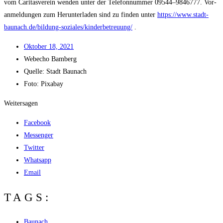
vom Cari­tas­ver­ein wen­den unter der Tele­fon­num­mer 09544–9846777. Vor­
anmel­dun­gen zum Her­un­ter­la­den sind zu fin­den unter
https://www.stadt-
baunach.de/bildung-soziales/kinderbetreuung/
.
Okto­ber 18, 2021
Web­echo Bamberg
Quel­le: Stadt Baunach
Foto: Pixabay
Weitersagen
Facebook
Messenger
Twitter
Whatsapp
Email
TAGS:
Baunach