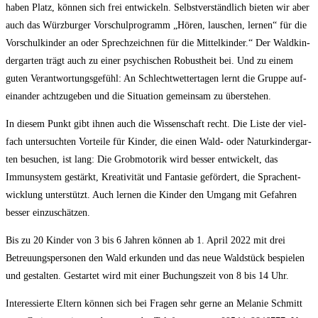
haben Platz, kön­nen sich frei ent­wi­ckeln. Selbst­ver­ständ­lich bie­ten wir aber
auch das Würz­bur­ger Vor­schul­pro­gramm „Hören, lau­schen, ler­nen“ für die
Vor­schul­kin­der an oder Sprech­zeich­nen für die Mit­tel­kin­der.“ Der Wald­kin­
der­gar­ten trägt auch zu einer psy­chi­schen Robust­heit bei. Und zu einem
guten Ver­ant­wor­tungs­ge­fühl: An Schlecht­wet­ter­ta­gen lernt die Grup­pe auf­
ein­an­der acht­zu­ge­ben und die Situa­ti­on gemein­sam zu überstehen.
In die­sem Punkt gibt ihnen auch die Wis­sen­schaft recht. Die Lis­te der viel­
fach unter­such­ten Vor­tei­le für Kin­der, die einen Wald- oder Natur­kin­der­gar­
ten besu­chen, ist lang: Die Grob­mo­to­rik wird bes­ser ent­wi­ckelt, das
Immun­sys­tem gestärkt, Krea­ti­vi­tät und Fan­ta­sie geför­dert, die Sprach­ent­
wick­lung unter­stützt. Auch ler­nen die Kin­der den Umgang mit Gefah­ren
bes­ser einzuschätzen.
Bis zu 20 Kin­der von 3 bis 6 Jah­ren kön­nen ab 1. April 2022 mit drei
Betreu­ungs­per­so­nen den Wald erkun­den und das neue Wald­stück bespie­len
und gestal­ten. Gestar­tet wird mit einer Buchungs­zeit von 8 bis 14 Uhr.
Inter­es­sier­te Eltern kön­nen sich bei Fra­gen sehr ger­ne an Mela­nie Schmitt