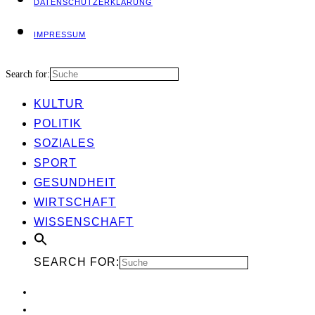
DATEN­SCHUTZ­ER­KLÄ­RUNG
IMPRES­SUM
Search for:
KUL­TUR
POLI­TIK
SOZIA­LES
SPORT
GESUND­HEIT
WIRT­SCHAFT
WIS­SEN­SCHAFT
SEARCH FOR: