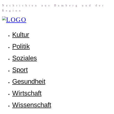
Nach­rich­ten aus Bam­berg und der
Region
Kul­tur
Poli­tik
Sozia­les
Sport
Gesund­heit
Wirt­schaft
Wis­sen­schaft