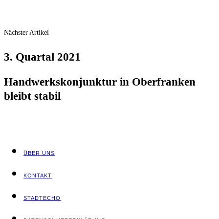
Nächster Artikel
3. Quar­tal 2021
Hand­werks­kon­junk­tur in Ober­fran­ken
bleibt stabil
ÜBER UNS
KON­TAKT
STADT­ECHO