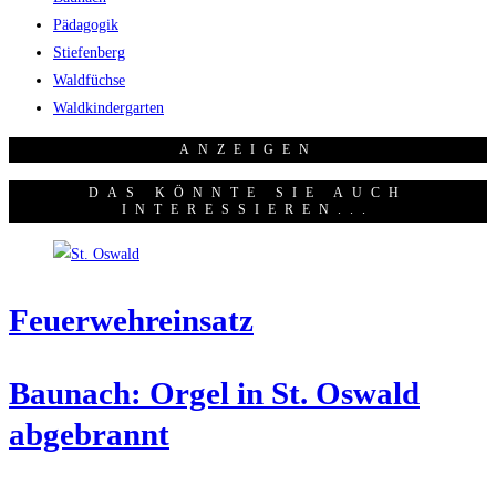
Pädagogik
Stiefenberg
Waldfüchse
Waldkindergarten
ANZEI­GEN
DAS KÖNNTE SIE AUCH
INTERESSIEREN...
Feu­er­wehr­ein­satz
Bau­nach: Orgel in St. Oswald
abgebrannt