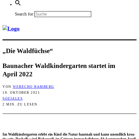
Search for:
„Die Waldfüchse“
Bau­nacher Wald­kin­der­gar­ten star­tet im
April 2022
VON
WEBECHO BAMBERG
18. OKTOBER 2021
SOZIALES
2 MIN. ZU LESEN
Im Wald­kin­der­gar­ten erlebt ein Kind die Natur haut­nah und kann unend­lich krea­