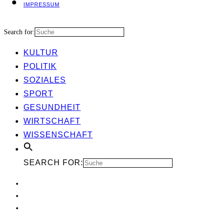
IMPRES­SUM
Search for:
KUL­TUR
POLI­TIK
SOZIA­LES
SPORT
GESUND­HEIT
WIRT­SCHAFT
WIS­SEN­SCHAFT
SEARCH FOR: