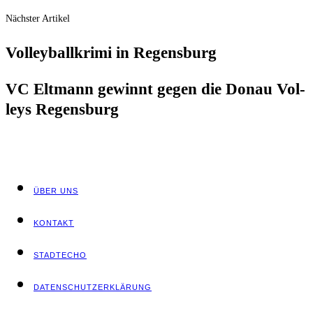
Nächster Artikel
Vol­ley­ball­kri­mi in Regensburg
VC Elt­mann gewinnt gegen die Donau Vol­
leys Regensburg
ÜBER UNS
KON­TAKT
STADT­ECHO
DATEN­SCHUTZ­ER­KLÄ­RUNG