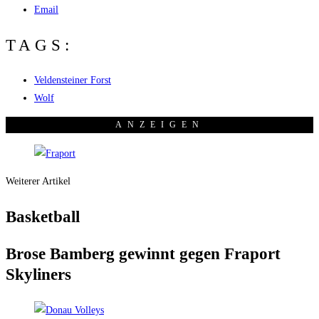
Email
TAGS:
Veldensteiner Forst
Wolf
ANZEI­GEN
Weiterer Artikel
Bas­ket­ball
Bro­se Bam­berg gewinnt gegen Fra­port
Skyliners