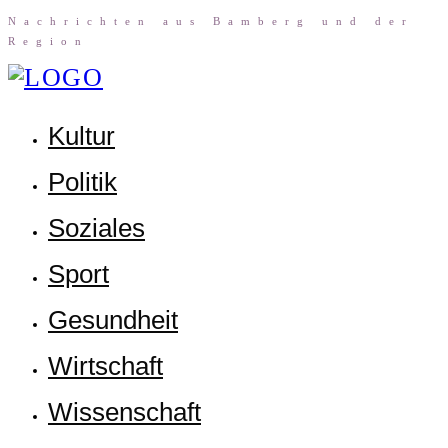
Nach­rich­ten aus Bam­berg und der
Region
Kul­tur
Poli­tik
Sozia­les
Sport
Gesund­heit
Wirt­schaft
Wis­sen­schaft