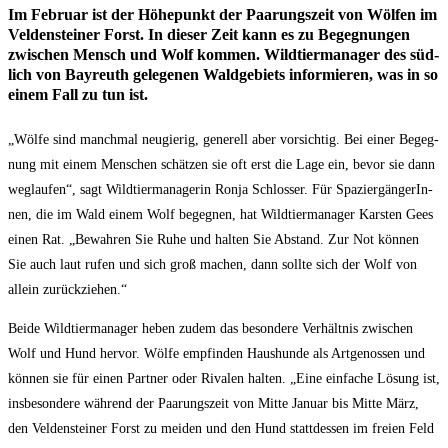
Im Febru­ar ist der Höhe­punkt der Paa­rungs­zeit von Wöl­fen im
Vel­den­stei­ner Forst. In die­ser Zeit kann es zu Begeg­nun­gen
zwi­schen Mensch und Wolf kom­men. Wild­tier­ma­na­ger des süd­
lich von Bay­reuth gele­ge­nen Wald­ge­biets infor­mie­ren, was in so
einem Fall zu tun ist.
„Wöl­fe sind manch­mal neu­gie­rig, gene­rell aber vor­sich­tig. Bei einer Begeg­
nung mit einem Men­schen schät­zen sie oft erst die Lage ein, bevor sie dann
weg­lau­fen“, sagt Wild­tier­ma­na­ge­rin Ron­ja Schlos­ser. Für Spa­zier­gän­ge­rIn­
nen, die im Wald einem Wolf begeg­nen, hat Wild­tier­ma­na­ger Kars­ten Gees
einen Rat. „Bewah­ren Sie Ruhe und hal­ten Sie Abstand. Zur Not kön­nen
Sie auch laut rufen und sich groß machen, dann soll­te sich der Wolf von
allein zurückziehen.“
Bei­de Wild­tier­ma­na­ger heben zudem das beson­de­re Ver­hält­nis zwi­schen
Wolf und Hund her­vor. Wöl­fe emp­fin­den Haus­hun­de als Art­ge­nos­sen und
kön­nen sie für einen Part­ner oder Riva­len hal­ten. „Eine ein­fa­che Lösung ist,
ins­be­son­de­re wäh­rend der Paa­rungs­zeit von Mit­te Janu­ar bis Mit­te März,
den Vel­den­stei­ner Forst zu mei­den und den Hund statt­des­sen im frei­en Feld