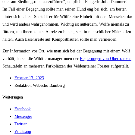
oder am Sied­lungs­rand aus­zu­füh­ren“, emp­fiehlt Ran­ge­rin Julia Dum­mert.
Im Fall einer Begeg­nung soll­te man sei­nen Hund eng bei sich, am bes­ten
hin­ter sich hal­ten. So stellt er für Wöl­fe eine Ein­heit mit dem Men­schen dar
und wird anders wahr­ge­nom­men. Wich­tig ist außer­dem, Wöl­fe nie­mals zu
füt­tern, um ihnen kei­nen Anreiz zu bie­ten, sich in mensch­li­cher Nähe auf­zu­
hal­ten. Auch Essens­res­te auf Kom­post­hau­fen soll­te man vermeiden.
Zur Infor­ma­ti­on vor Ort, wie man sich bei der Begeg­nung mit einem Wolf
ver­hält, haben die Wild­tier­ma­na­ge­rIn­nen der
Regie­run­gen von Ober­fran­ken
Schau­ta­feln an meh­re­ren Park­plät­zen des Vel­den­stei­ner Fors­tes aufgestellt.
Febru­ar 13, 2023
Redak­ti­on
Web­echo Bamberg
Weitersagen
Facebook
Messenger
Twitter
Whatsapp