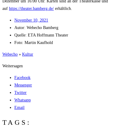
Dezem­ber um 16:00 Uhr. Kar­ten sind an der Thea­ter­kas­se und
auf
https://theater.bamberg.de/
erhältlich.
Novem­ber 10, 2021
Autor:
Web­echo Bamberg
Quel­le: ETA Hoff­mann Theater
Foto: Mar­tin Kaufhold
Web­echo
»
Kul­tur
Weitersagen
Facebook
Messenger
Twitter
Whatsapp
Email
TAGS: