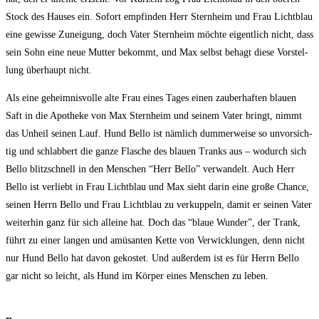
Stock des Hau­ses ein. Sofort emp­fin­den Herr Stern­heim und Frau Licht­blau
eine gewis­se Zunei­gung, doch Vater Stern­heim möch­te eigent­lich nicht, dass
sein Sohn eine neue Mut­ter bekommt, und Max selbst behagt die­se Vor­stel­
lung über­haupt nicht.
Als eine geheim­nis­vol­le alte Frau eines Tages einen zau­ber­haf­ten blau­en
Saft in die Apo­the­ke von Max Stern­heim und sei­nem Vater bringt, nimmt
das Unheil sei­nen Lauf. Hund Bel­lo ist näm­lich dum­mer­wei­se so unvor­sich­
tig und schlab­bert die gan­ze Fla­sche des blau­en Tranks aus – wodurch sich
Bel­lo blitz­schnell in den Men­schen “Herr Bel­lo” ver­wan­delt. Auch Herr
Bel­lo ist ver­liebt in Frau Licht­blau und Max sieht dar­in eine gro­ße Chan­ce,
sei­nen Herrn Bel­lo und Frau Licht­blau zu ver­kup­peln, damit er sei­nen Vater
wei­ter­hin ganz für sich allei­ne hat. Doch das “blaue Wun­der”, der Trank,
führt zu einer lan­gen und amü­san­ten Ket­te von Ver­wick­lun­gen, denn nicht
nur Hund Bel­lo hat davon gekos­tet. Und außer­dem ist es für Herrn Bel­lo
gar nicht so leicht, als Hund im Kör­per eines Men­schen zu leben.