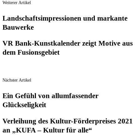
Weiterer Artikel
Land­schafts­im­pres­sio­nen und mar­kan­te
Bauwerke
VR Bank-Kunst­ka­len­der zeigt Moti­ve aus
dem Fusionsgebiet
Nächster Artikel
Ein Gefühl von all­um­fas­sen­der
Glückseligkeit
Ver­lei­hung des Kul­tur-För­der­prei­ses 2021
an „KUFA – Kul­tur für alle“