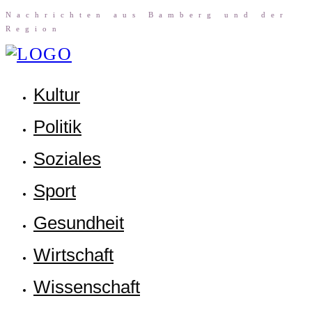
Nach­rich­ten aus Bam­berg und der
Region
Kul­tur
Poli­tik
Sozia­les
Sport
Gesund­heit
Wirt­schaft
Wis­sen­schaft