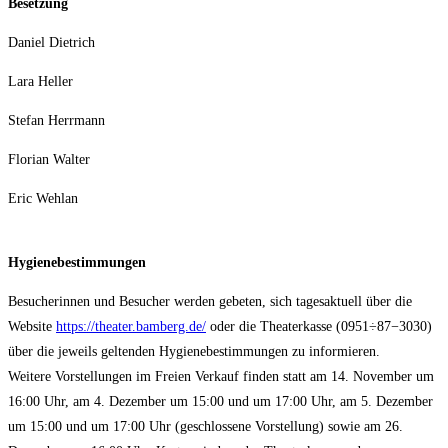
Beset­zung
Dani­el Dietrich
Lara Hel­ler
Ste­fan Herrmann
Flo­ri­an Walter
Eric Wehlan
Hygie­ne­be­stim­mun­gen
Besu­che­rin­nen und Besu­cher wer­den gebe­ten, sich tages­ak­tu­ell über die
Web­site
https://theater.bamberg.de/
oder die Thea­ter­kas­se (0951÷87−3030)
über die jeweils gel­ten­den Hygie­ne­be­stim­mun­gen zu infor­mie­ren.
Wei­te­re Vor­stel­lun­gen im Frei­en Ver­kauf fin­den statt am 14. Novem­ber um
16:00 Uhr, am 4. Dezem­ber um 15:00 und um 17:00 Uhr, am 5. Dezem­ber
um 15:00 und um 17:00 Uhr (geschlos­se­ne Vor­stel­lung) sowie am 26.