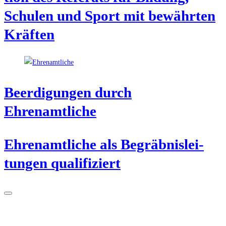
Schu­len und Sport mit bewähr­ten
Kräften
Beer­di­gun­gen durch
Ehrenamtliche
Ehren­amt­li­che als Begräb­nis­lei­
tun­gen qualifiziert