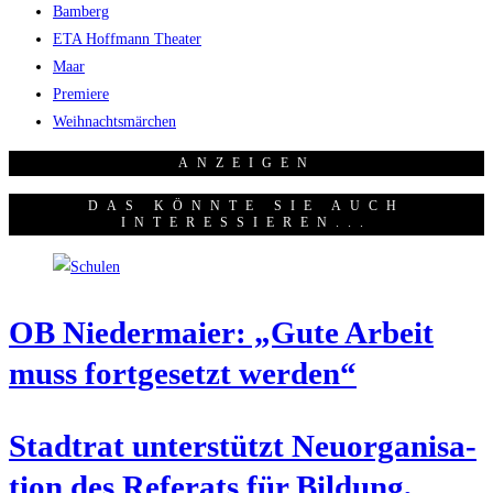
Bamberg
ETA Hoffmann Theater
Maar
Premiere
Weihnachtsmärchen
ANZEI­GEN
DAS KÖNNTE SIE AUCH
INTERESSIEREN...
OB Nie­der­mai­er: „Gute Arbeit
muss fort­ge­setzt werden“
Stadt­rat unter­stützt Neu­or­ga­ni­sa­
ti­on des Refe­rats für Bil­dung,