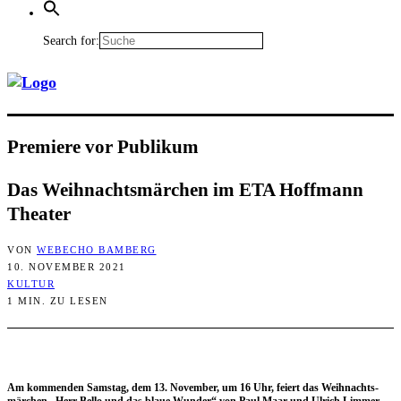
Search for:
Pre­mie­re vor Publikum
Das Weih­nachts­mär­chen im ETA Hoff­mann
Theater
VON
WEBECHO BAMBERG
10. NOVEMBER 2021
KULTUR
1 MIN. ZU LESEN
Am kom­men­den Sams­tag, dem 13. Novem­ber, um 16 Uhr, fei­ert das Weih­nachts­