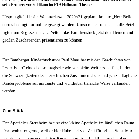
mär­chen „Herr Bel­lo und das blaue Wun­der“ von Paul Maar und Ulrich Lim­mer
sei­ne Pre­mie­re vor Publi­kum im ETA Hoff­mann Theater.
Ursprüng­lich für die Weih­nachts­zeit 2020/​/​21 geplant, konn­te „Herr Bel­lo“
coro­nabe­dingt nur online gezeigt wer­den. Umso mehr freu­en sich die Betei­
lig­ten um Regis­seu­rin Jana Vet­ten, das Fami­li­en­stück jetzt den klei­nen und
gro­ßen Zuschau­en­den prä­sen­tie­ren zu können.
Der Bam­ber­ger Kin­der­buch­au­tor Paul Maar hat mit den Geschich­ten von
“Herr Bel­lo” eine eben­so magi­sche wie ver­spiel­te Welt erschaf­fen, in der
die Schwie­rig­kei­ten des mensch­li­chen Zusam­men­le­bens und ganz all­täg­li­che
Kin­der­pro­ble­me auf amü­san­te und wunderbar­ tie­ri­sche Wei­se ver­han­delt
werden.
Zum Stück
Der Apo­the­ker Stern­heim besitzt eine klei­ne Apo­the­ke im länd­li­chen Raum.
Dort wohnt er ger­ne, weil er hier Ruhe und viel Zeit für sei­nen Sohn Max
hat, den er allei­ne erzieht. Vor Kur­zem zog Frau Licht­blau in den obe­ren