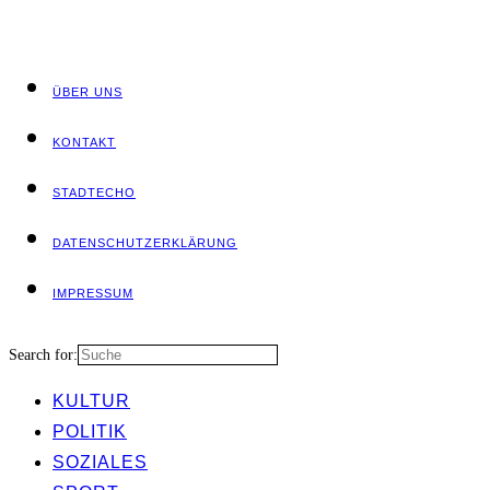
ÜBER UNS
KON­TAKT
STADT­ECHO
DATEN­SCHUTZ­ER­KLÄ­RUNG
IMPRES­SUM
Search for:
KUL­TUR
POLI­TIK
SOZIA­LES