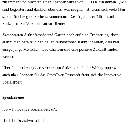
zusam­men und brach­ten einen Spen­den­be­trag von 27.900€ zusam­men. „Wir
sind begeis­tert und dank­bar über das, was mög­lich ist, wenn sich vie­le Men­
schen für eine gute Sache zusam­men­tun. Das Ergeb­nis erfüllt uns mit
Stolz“, so iSo-Vor­stand Lothar Riemer.
Zwar war­ten Außen­fas­sa­de und Gar­ten noch auf eine Erneue­rung, doch
erahnt man bereits in den hel­len far­ben­fro­hen Räum­lich­kei­ten, dass hier
eini­ge jun­ge Men­schen neue Chan­cen und eine posi­ti­ve Zukunft fin­den
werden.
Über Unter­stüt­zung der Arbei­ten im Außen­be­reich der Wohn­grup­pe wie
auch über Spen­den für das Cross­Over Trun­stadt freut sich die Inno­va­ti­ve
Sozialarbeit.
Spen­den­kon­to
iSo – Inno­va­ti­ve Sozi­al­ar­beit e.V.
Bank für Sozialwirtschaft