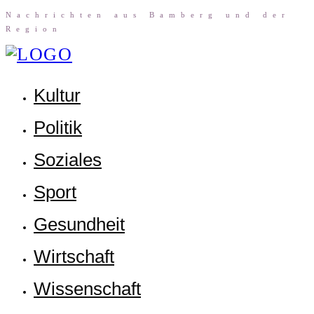
Nach­rich­ten aus Bam­berg und der
Region
Kul­tur
Poli­tik
Sozia­les
Sport
Gesund­heit
Wirt­schaft
Wis­sen­schaft