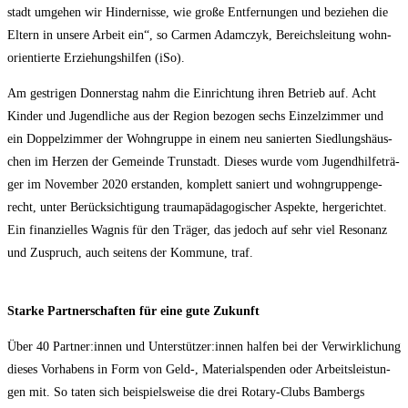
stadt umge­hen wir Hin­der­nis­se, wie gro­ße Ent­fer­nun­gen und bezie­hen die
Eltern in unse­re Arbeit ein“, so Car­men Adamc­zyk, Bereichs­lei­tung wohn­
ori­en­tier­te Erzie­hungs­hil­fen (iSo).
Am gest­ri­gen Don­ners­tag nahm die Ein­rich­tung ihren Betrieb auf. Acht
Kin­der und Jugend­li­che aus der Regi­on bezo­gen sechs Ein­zel­zim­mer und
ein Dop­pel­zim­mer der Wohn­grup­pe in einem neu sanier­ten Sied­lungs­häus­
chen im Her­zen der Gemein­de Trun­stadt. Die­ses wur­de vom Jugend­hil­fe­trä­
ger im Novem­ber 2020 erstan­den, kom­plett saniert und wohn­grup­pen­ge­
recht, unter Berück­sich­ti­gung trau­ma­päd­ago­gi­scher Aspek­te, her­ge­rich­tet.
Ein finan­zi­el­les Wag­nis für den Trä­ger, das jedoch auf sehr viel Reso­nanz
und Zuspruch, auch sei­tens der Kom­mu­ne, traf.
Star­ke Part­ner­schaf­ten für eine gute Zukunft
Über 40 Partner:innen und Unterstützer:innen hal­fen bei der Ver­wirk­li­chung
die­ses Vor­ha­bens in Form von Geld‑, Mate­ri­al­spen­den oder Arbeits­leis­tun­
gen mit. So taten sich bei­spiels­wei­se die drei Rota­ry-Clubs Bam­bergs