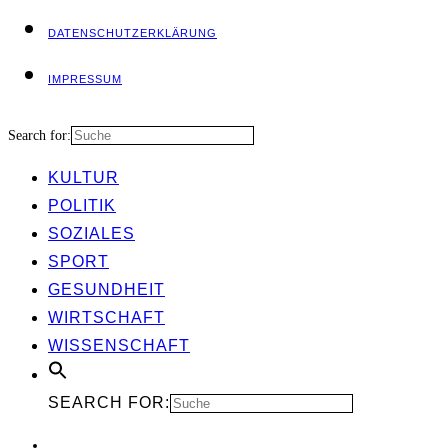
DATEN­SCHUTZ­ER­KLÄ­RUNG
IMPRES­SUM
Search for:
KUL­TUR
POLI­TIK
SOZIA­LES
SPORT
GESUND­HEIT
WIRT­SCHAFT
WIS­SEN­SCHAFT
SEARCH FOR: