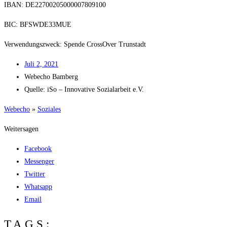
IBAN: DE22700205000007809100
BIC: BFSWDE33MUE
Ver­wen­dungs­zweck: Spen­de Cross­Over Trunstadt
Juli 2, 2021
Web­echo Bamberg
Quel­le: iSo – Inno­va­ti­ve Sozi­al­ar­beit e.V.
Web­echo
»
Sozia­les
Weitersagen
Facebook
Messenger
Twitter
Whatsapp
Email
TAGS: