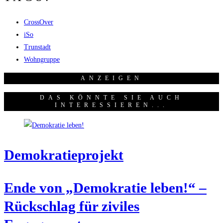
CrossOver
iSo
Trunstadt
Wohngruppe
ANZEI­GEN
DAS KÖNNTE SIE AUCH
INTERESSIEREN...
Demo­kra­tie­pro­jekt
Ende von „Demo­kra­tie leben!“ –
Rück­schlag für zivi­les