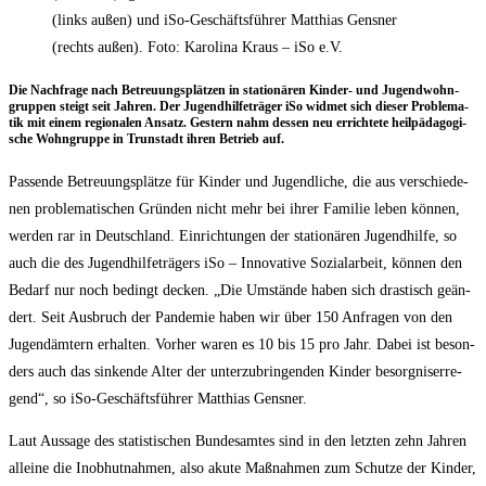
(links außen) und iSo-Geschäftsführer Matthias Gensner
(rechts außen). Foto: Karolina Kraus – iSo e.V.
Die Nach­fra­ge nach Betreu­ungs­plät­zen in sta­tio­nä­ren Kin­der- und Jugend­wohn­
grup­pen steigt seit Jah­ren. Der Jugend­hil­fe­trä­ger iSo wid­met sich die­ser Pro­ble­ma­
tik mit einem regio­na­len Ansatz. Ges­tern nahm des­sen neu errich­te­te heil­päd­ago­gi­
sche Wohn­grup­pe in Trun­stadt ihren Betrieb auf.
Pas­sen­de Betreu­ungs­plät­ze für Kin­der und Jugend­li­che, die aus ver­schie­de­
nen pro­ble­ma­ti­schen Grün­den nicht mehr bei ihrer Fami­lie leben kön­nen,
wer­den rar in Deutsch­land. Ein­rich­tun­gen der sta­tio­nä­ren Jugend­hil­fe, so
auch die des Jugend­hil­fe­trä­gers iSo – Inno­va­ti­ve Sozi­al­ar­beit, kön­nen den
Bedarf nur noch bedingt decken. „Die Umstän­de haben sich dras­tisch geän­
dert. Seit Aus­bruch der Pan­de­mie haben wir über 150 Anfra­gen von den
Jugend­äm­tern erhal­ten. Vor­her waren es 10 bis 15 pro Jahr. Dabei ist beson­
ders auch das sin­ken­de Alter der unter­zu­brin­gen­den Kin­der besorg­nis­er­re­
gend“, so iSo-Geschäfts­füh­rer Mat­thi­as Gensner.
Laut Aus­sa­ge des sta­tis­ti­schen Bun­des­am­tes sind in den letz­ten zehn Jah­ren
allei­ne die Inob­hut­nah­men, also aku­te Maß­nah­men zum Schut­ze der Kin­der,