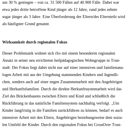
um 30 % gestie­gen – von ca. 31.500 Fäl­len auf 40.900 Fäl­le. Dabei war
etwa jedes drit­te betrof­fe­ne Kind jün­ger als 12 Jah­re, rund jedes zehn­te
sogar jün­ger als 3 Jah­re. Eine Über­for­de­rung der Eltern/​des Eltern­teils wird
als häu­figs­ter Grund genannt.
Wirk­sam­keit durch regio­na­len Fokus
Die­ser Pro­ble­ma­tik wid­met sich iSo mit einem beson­de­ren regio­na­len
Ansatz in sei­ner neu errich­te­ten heil­päd­ago­gi­schen Wohn­grup­pe in Trun­
stadt. Der Fokus liegt dabei nicht nur auf einer inten­si­ven und fami­li­en­ana­
lo­gen Arbeit mit aus der Umge­bung stam­men­den Kin­dern und Jugend­li­
chen, son­dern auch auf einer engen Zusam­men­ar­beit mit den Ange­hö­ri­gen
und Her­kunfts­fa­mi­li­en. Durch die direk­te Her­kunfts­sys­tem­ar­beit wird das
Ziel des Brü­cken­bau­ens zwi­schen Eltern und Kind und schließ­lich die
Rück­füh­rung in das natür­li­che Fami­li­en­sys­tem nach­hal­tig ver­folgt. „Um
Kin­der lang­fris­tig in die Fami­li­en zurück­füh­ren zu kön­nen, bedarf es auch
inten­si­ver Arbeit mit den Eltern, Ange­hö­ri­gen bezie­hungs­wei­se dem sozia­
len Umfeld der Kin­der. Durch den regio­na­len Fokus bei Cross­Over Trun­