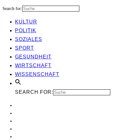
Search for:
KUL­TUR
POLI­TIK
SOZIA­LES
SPORT
GESUND­HEIT
WIRT­SCHAFT
WIS­SEN­SCHAFT
SEARCH FOR: