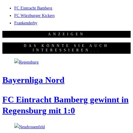
FC Eintracht Bamberg
FC Würzburger Kickers
Frankenderby
ANZEI­GEN
DAS KÖNNTE SIE AUCH
INTERESSIEREN...
Bay­ern­li­ga Nord
FC Ein­tracht Bam­berg gewinnt in
Regens­burg mit 1:0