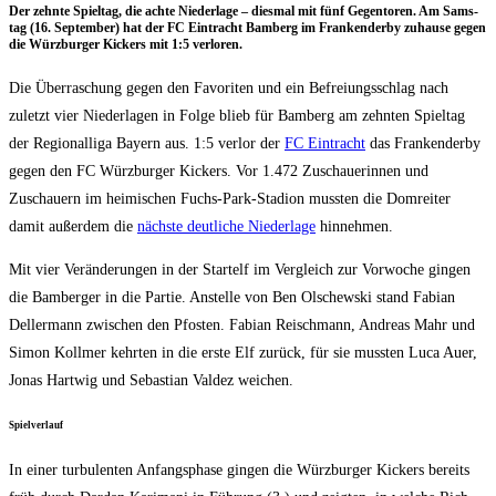
Der zehn­te Spiel­tag, die ach­te Nie­der­la­ge – dies­mal mit fünf Gegen­to­ren. Am Sams­
tag (16. Sep­tem­ber) hat der FC Ein­tracht Bam­berg im Fran­ken­der­by zuhau­se gegen
die Würz­bur­ger Kickers mit 1:5 verloren.
Die Über­ra­schung gegen den Favo­ri­ten und ein Befrei­ungs­schlag nach
zuletzt vier Nie­der­la­gen in Fol­ge blieb für Bam­berg am zehn­ten Spiel­tag
der Regio­nal­li­ga Bay­ern aus. 1:5 ver­lor der
FC Ein­tracht
das Fran­ken­der­by
gegen den FC Würz­bur­ger Kickers. Vor 1.472 Zuschaue­rin­nen und
Zuschau­ern im hei­mi­schen Fuchs-Park-Sta­di­on muss­ten die Dom­rei­ter
damit außer­dem die
nächs­te deut­li­che Nie­der­la­ge
hinnehmen.
Mit vier Ver­än­de­run­gen in der Start­elf im Ver­gleich zur Vor­wo­che gin­gen
die Bam­ber­ger in die Par­tie. Anstel­le von Ben Olschew­ski stand Fabi­an
Dell­er­mann zwi­schen den Pfos­ten. Fabi­an Reisch­mann, Andre­as Mahr und
Simon Koll­mer kehr­ten in die ers­te Elf zurück, für sie muss­ten Luca Auer,
Jonas Hart­wig und Sebas­ti­an Val­dez weichen.
Spiel­ver­lauf
In einer tur­bu­len­ten Anfangs­pha­se gin­gen die Würz­bur­ger Kickers bereits