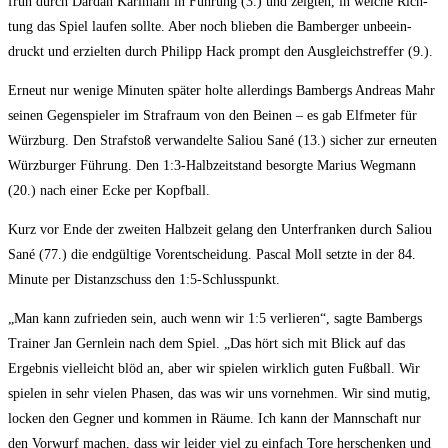
früh durch Dar­dan Kari­ma­ni in Füh­rung (3.) und zeig­ten, in wel­che Rich­
tung das Spiel lau­fen soll­te. Aber noch blie­ben die Bam­ber­ger unbe­ein­
druckt und erziel­ten durch Phil­ipp Hack prompt den Aus­gleichs­tref­fer (9.).
Erneut nur weni­ge Minu­ten spä­ter hol­te aller­dings Bam­bergs Andre­as Mahr
sei­nen Gegen­spie­ler im Straf­raum von den Bei­nen – es gab Elf­me­ter für
Würz­burg. Den Straf­stoß ver­wan­del­te Sali­ou Sané (13.) sicher zur erneu­ten
Würz­bur­ger Füh­rung. Den 1:3‑Halbzeitstand besorg­te Mari­us Weg­mann
(20.) nach einer Ecke per Kopfball.
Kurz vor Ende der zwei­ten Halb­zeit gelang den Unter­fran­ken durch Sali­ou
Sané (77.) die end­gül­ti­ge Vor­ent­schei­dung. Pas­cal Moll setz­te in der 84.
Minu­te per Distanz­schuss den 1:5‑Schlusspunkt.
„Man kann zufrie­den sein, auch wenn wir 1:5 ver­lie­ren“, sag­te Bam­bergs
Trai­ner Jan Gern­lein nach dem Spiel. „Das hört sich mit Blick auf das
Ergeb­nis viel­leicht blöd an, aber wir spie­len wirk­lich guten Fuß­ball. Wir
spie­len in sehr vie­len Pha­sen, das was wir uns vor­neh­men. Wir sind mutig,
locken den Geg­ner und kom­men in Räu­me. Ich kann der Mann­schaft nur
den Vor­wurf machen, dass wir lei­der viel zu ein­fach Tore her­schen­ken und