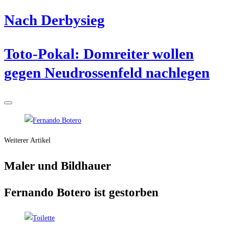
Nach Der­by­sieg
Toto-Pokal: Dom­rei­ter wol­len
gegen Neu­dros­sen­feld nachlegen
Weiterer Artikel
Maler und Bildhauer
Fer­nan­do Botero ist gestorben