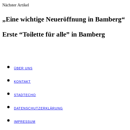
Nächster Artikel
„Eine wich­ti­ge Neu­eröff­nung in Bamberg“
Ers­te “Toi­let­te für alle” in Bamberg
ÜBER UNS
KON­TAKT
STADT­ECHO
DATEN­SCHUTZ­ER­KLÄ­RUNG
IMPRES­SUM