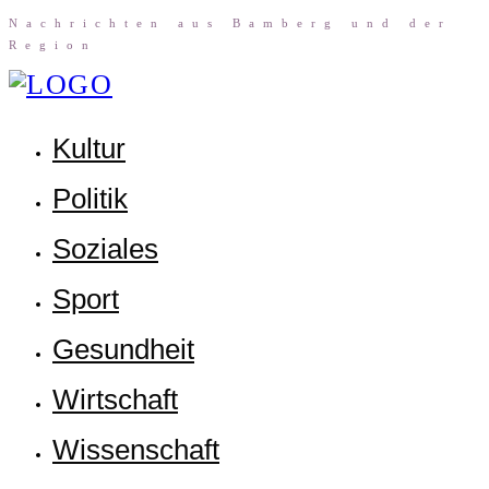
Nach­rich­ten aus Bam­berg und der
Region
Kul­tur
Poli­tik
Sozia­les
Sport
Gesund­heit
Wirt­schaft
Wis­sen­schaft