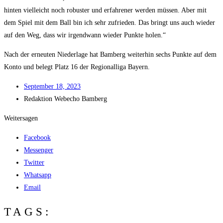
hin­ten viel­leicht noch robus­ter und erfah­re­ner wer­den müs­sen. Aber mit
dem Spiel mit dem Ball bin ich sehr zufrie­den. Das bringt uns auch wie­der
auf den Weg, dass wir irgend­wann wie­der Punk­te holen.“
Nach der erneu­ten Nie­der­la­ge hat Bam­berg wei­ter­hin sechs Punk­te auf dem
Kon­to und belegt Platz 16 der Regio­nal­li­ga Bayern.
Sep­tem­ber 18, 2023
Redak­ti­on
Web­echo Bamberg
Weitersagen
Facebook
Messenger
Twitter
Whatsapp
Email
TAGS: