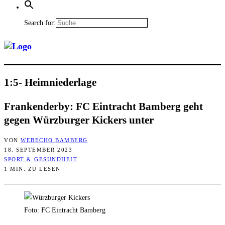
Search for:
1:5- Heim­nie­der­la­ge
Fran­ken­der­by: FC Ein­tracht Bam­berg geht
gegen Würz­bur­ger Kickers unter
VON
WEBECHO BAMBERG
18. SEPTEMBER 2023
SPORT & GESUNDHEIT
1 MIN. ZU LESEN
Foto: FC Eintracht Bamberg