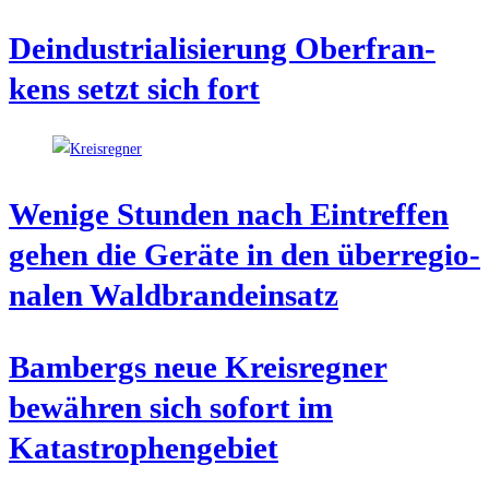
Deindus­tria­li­sie­rung Ober­fran­
kens setzt sich fort
Weni­ge Stun­den nach Ein­tref­fen
gehen die Gerä­te in den über­re­gio­
na­len Waldbrandeinsatz
Bam­bergs neue Kreis­reg­ner
bewäh­ren sich sofort im
Katastrophengebiet