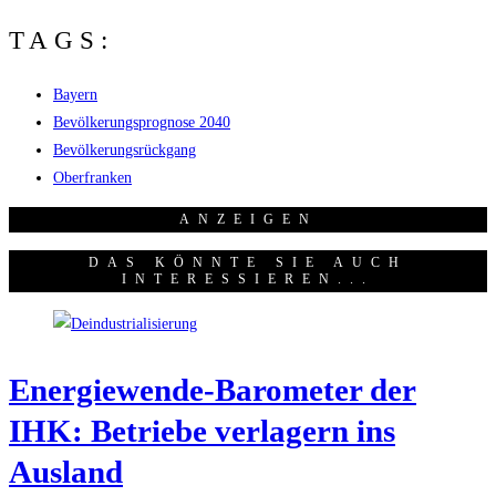
TAGS:
Bayern
Bevölkerungsprognose 2040
Bevölkerungsrückgang
Oberfranken
ANZEI­GEN
DAS KÖNNTE SIE AUCH
INTERESSIEREN...
Ener­gie­wen­de-Baro­me­ter der
IHK: Betrie­be ver­la­gern ins
Ausland