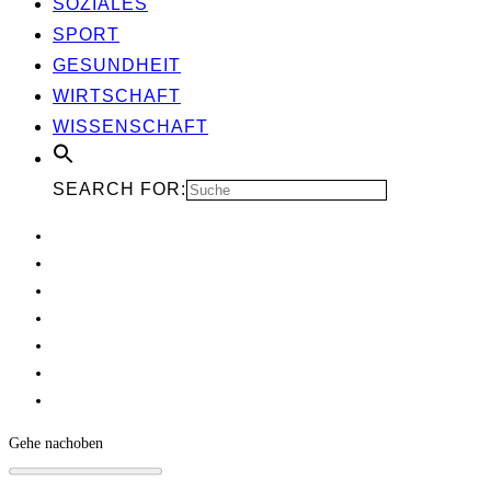
SOZIA­LES
SPORT
GESUND­HEIT
WIRT­SCHAFT
WIS­SEN­SCHAFT
SEARCH FOR:
Gehe nach
oben