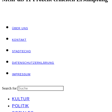
ÜBER UNS
KON­TAKT
STADT­ECHO
DATEN­SCHUTZ­ER­KLÄ­RUNG
IMPRES­SUM
Search for:
KUL­TUR
POLI­TIK