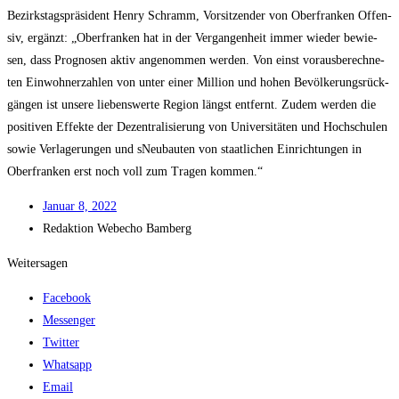
Bezirks­tags­prä­si­dent Hen­ry Schramm, Vor­sit­zen­der von Ober­fran­ken Offen­
siv, ergänzt: „Ober­fran­ken hat in der Ver­gan­gen­heit immer wie­der bewie­
sen, dass Pro­gno­sen aktiv ange­nom­men wer­den. Von einst vor­aus­be­rech­ne­
ten Ein­woh­ner­zah­len von unter einer Mil­li­on und hohen Bevöl­ke­rungs­rück­
gän­gen ist unse­re lie­bens­wer­te Regi­on längst ent­fernt. Zudem wer­den die
posi­ti­ven Effek­te der Dezen­tra­li­sie­rung von Uni­ver­si­tä­ten und Hoch­schu­len
sowie Ver­la­ge­run­gen und sNeu­bau­ten von staat­li­chen Ein­rich­tun­gen in
Ober­fran­ken erst noch voll zum Tra­gen kommen.“
Janu­ar 8, 2022
Redak­ti­on
Web­echo Bamberg
Weitersagen
Facebook
Messenger
Twitter
Whatsapp
Email