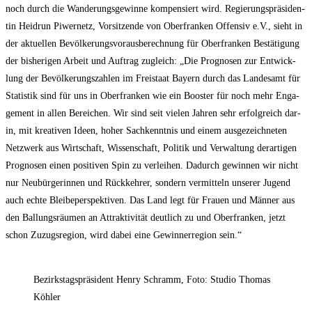
noch durch die Wan­de­rungs­ge­win­ne kom­pen­siert wird. Regie­rungs­prä­si­den­
tin Heid­run Piwer­netz, Vor­sit­zen­de von Ober­fran­ken Offen­siv e.V., sieht in
der aktu­el­len Bevöl­ke­rungs­vor­aus­be­rech­nung für Ober­fran­ken Bestä­ti­gung
der bis­he­ri­gen Arbeit und Auf­trag zugleich: „Die Pro­gno­sen zur Ent­wick­
lung der Bevöl­ke­rungs­zah­len im Frei­staat Bay­ern durch das Lan­des­amt für
Sta­tis­tik sind für uns in Ober­fran­ken wie ein Boos­ter für noch mehr Enga­
ge­ment in allen Berei­chen. Wir sind seit vie­len Jah­ren sehr erfolg­reich dar­
in, mit krea­ti­ven Ideen, hoher Sach­kennt­nis und einem aus­ge­zeich­ne­ten
Netz­werk aus Wirt­schaft, Wis­sen­schaft, Poli­tik und Ver­wal­tung der­ar­ti­gen
Pro­gno­sen einen posi­ti­ven Spin zu ver­lei­hen. Dadurch gewin­nen wir nicht
nur Neu­bür­ge­rin­nen und Rück­keh­rer, son­dern ver­mit­teln unse­rer Jugend
auch ech­te Blei­be­per­spek­ti­ven. Das Land legt für Frau­en und Män­ner aus
den Bal­lungs­räu­men an Attrak­ti­vi­tät deut­lich zu und Ober­fran­ken, jetzt
schon Zuzugs­re­gi­on, wird dabei eine Gewin­ner­re­gi­on sein.“
Bezirks­tags­prä­si­dent Hen­ry Schramm, Foto: Stu­dio Tho­mas
Köhler