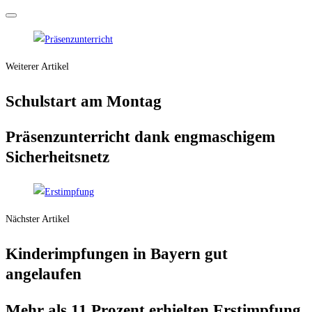
Weiterer Artikel
Schul­start am Montag
Prä­senz­un­ter­richt dank eng­ma­schi­gem
Sicherheitsnetz
Nächster Artikel
Kin­der­imp­fun­gen in Bay­ern gut
angelaufen
Mehr als 11 Pro­zent erhiel­ten Erstimpfung