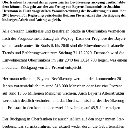
Ober­fran­ken hat erneut den pro­gnos­ti­zier­ten Bevöl­ke­rungs­rück­gang deut­lich abfe­
dern kön­nen. Das geht aus der am Frei­tag von Bay­erns Innen­mi­nis­ter Joa­chim
Herr­mann in Fürth vor­ge­stell­ten Vor­aus­be­rech­nung der Bevöl­ke­rung bis zum Jahr
2040 her­vor. Für Regie­rungs­prä­si­den­tin Heid­run Piwer­netz ist dies Bestä­ti­gung der
bis­he­ri­gen Arbeit und Auf­trag zugleich.
Alle drei­zehn Land­krei­se und kreis­frei­en Städ­te in Ober­fran­ken ver­mel­den
nach der Pro­gno­se mehr Zuzug als Weg­zug. Basis der Pro­gno­se des Baye­ri­
schen Lan­des­am­tes für Sta­tis­tik bis 2040 sind die Ein­woh­ner­zahl, aktu­el­le
Trends und Erfah­rungs­wer­te zum Stich­tag 31.12.2020. Dem­nach wird die
Ein­woh­ner­zahl Ober­fran­kens im Jahr 2040 bei 1.024.700 lie­gen, was einem
mode­ra­ten Rück­gang von 3,5 Pro­zent entspricht.
Herr­mann teil­te mit, Bay­erns Bevöl­ke­rung wer­de in den kom­men­den 20
Jah­ren vor­aus­sicht­lich um rund 518.000 Men­schen oder fast vier Pro­zent
auf rund 13,66 Mil­lio­nen Men­schen wach­sen. Auch Bay­erns Alters­struk­tur
wer­de sich deut­lich ver­än­dern und das Durch­schnitts­al­ter der Bevöl­ke­rung
im Frei­staat in den kom­men­den zwei Jahr­zehn­ten auf 45,5 Jah­re steigen.
Der Rück­gang in Ober­fran­ken ist aus­schließ­lich auf den soge­nann­ten Ster­
be­über­schuss zurück­zu­füh­ren, der aktu­ell weder durch die Gebur­ten­zah­len