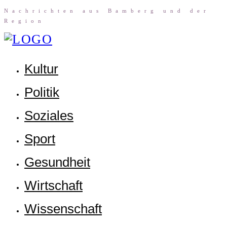
Nach­rich­ten aus Bam­berg und der
Region
Kul­tur
Poli­tik
Sozia­les
Sport
Gesund­heit
Wirt­schaft
Wis­sen­schaft