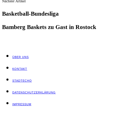
Nächster Artikel
Bas­ket­ball-Bun­des­li­ga
Bam­berg Bas­kets zu Gast in Rostock
ÜBER UNS
KON­TAKT
STADT­ECHO
DATEN­SCHUTZ­ER­KLÄ­RUNG
IMPRES­SUM