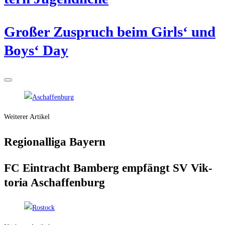
Gro­ßer Zuspruch beim Girls‘ und
Boys‘ Day
Weiterer Artikel
Regio­nal­li­ga Bayern
FC Ein­tracht Bam­berg emp­fängt SV Vik­
to­ria Aschaffenburg