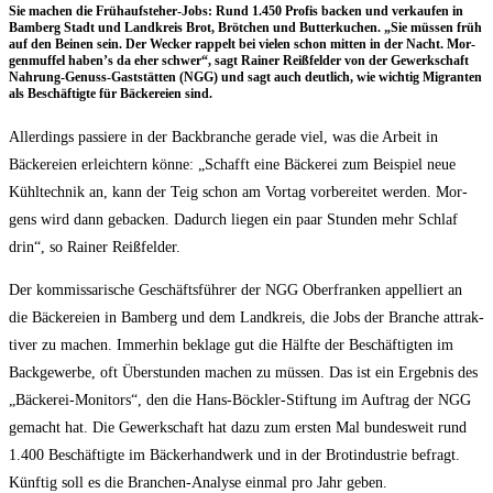
Sie machen die Früh­auf­ste­her-Jobs: Rund 1.450 Pro­fis backen und ver­kau­fen in
Bam­berg Stadt und Land­kreis Brot, Bröt­chen und But­ter­ku­chen. „Sie müs­sen früh
auf den Bei­nen sein. Der Wecker rap­pelt bei vie­len schon mit­ten in der Nacht. Mor­
gen­muf­fel haben’s da eher schwer“, sagt Rai­ner Reiß­fel­der von der Gewerk­schaft
Nah­rung-Genuss-Gast­stät­ten (NGG) und sagt auch deut­lich, wie wich­tig Migran­ten
als Beschäf­tig­te für Bäcke­rei­en sind.
Aller­dings pas­sie­re in der Back­bran­che gera­de viel, was die Arbeit in
Bäcke­rei­en erleich­tern kön­ne: „Schafft eine Bäcke­rei zum Bei­spiel neue
Kühl­tech­nik an, kann der Teig schon am Vor­tag vor­be­rei­tet wer­den. Mor­
gens wird dann geba­cken. Dadurch lie­gen ein paar Stun­den mehr Schlaf
drin“, so Rai­ner Reißfelder.
Der kom­mis­sa­ri­sche Geschäfts­füh­rer der NGG Ober­fran­ken appel­liert an
die Bäcke­rei­en in Bam­berg und dem Land­kreis, die Jobs der Bran­che attrak­
ti­ver zu machen. Immer­hin bekla­ge gut die Hälf­te der Beschäf­tig­ten im
Back­ge­wer­be, oft Über­stun­den machen zu müs­sen. Das ist ein Ergeb­nis des
„Bäcke­rei-Moni­tors“, den die Hans-Böck­ler-Stif­tung im Auf­trag der NGG
gemacht hat. Die Gewerk­schaft hat dazu zum ers­ten Mal bun­des­weit rund
1.400 Beschäf­tig­te im Bäcker­hand­werk und in der Bro­t­in­dus­trie befragt.
Künf­tig soll es die Bran­chen-Ana­ly­se ein­mal pro Jahr geben.