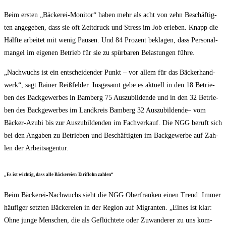
Beim ers­ten „Bäcke­rei-Moni­tor“ haben mehr als acht von zehn Beschäf­tig­
ten ange­ge­ben, dass sie oft Zeit­druck und Stress im Job erle­ben. Knapp die
Hälf­te arbei­tet mit wenig Pau­sen. Und 84 Pro­zent bekla­gen, dass Per­so­nal­
man­gel im eige­nen Betrieb für sie zu spür­ba­ren Belas­tun­gen führe.
„Nach­wuchs ist ein ent­schei­den­der Punkt – vor allem für das Bäcker­hand­
werk“, sagt Rai­ner Reiß­fel­der. Ins­ge­samt gebe es aktu­ell in den 18 Betrie­
ben des Back­ge­wer­bes in Bam­berg 75 Aus­zu­bil­den­de und in den 32 Betrie­
ben des Back­ge­wer­bes im Land­kreis Bam­berg 32 Aus­zu­bil­den­de– vom
Bäcker-Azu­bi bis zur Aus­zu­bil­den­den im Fach­ver­kauf. Die NGG beruft sich
bei den Anga­ben zu Betrie­ben und Beschäf­tig­ten im Back­ge­wer­be auf Zah­
len der Arbeitsagentur.
„Es ist wich­tig, dass alle Bäcke­rei­en Tarif­lohn zahlen“
Beim Bäcke­rei-Nach­wuchs sieht die NGG Ober­fran­ken einen Trend: Immer
häu­fi­ger setz­ten Bäcke­rei­en in der Regi­on auf Migran­ten. „Eines ist klar:
Ohne jun­ge Men­schen, die als Geflüch­te­te oder Zuwan­de­rer zu uns kom­