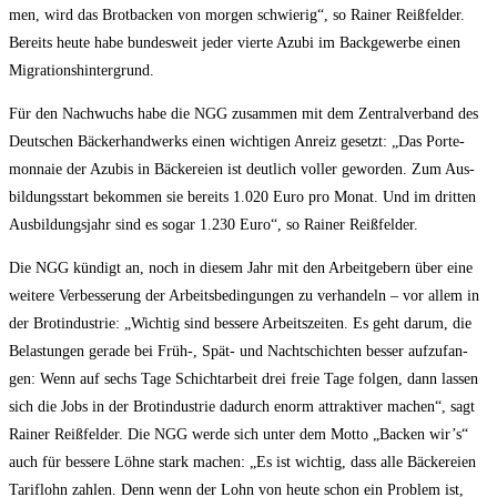
men, wird das Brot­ba­cken von mor­gen schwie­rig“, so Rai­ner Reiß­fel­der.
Bereits heu­te habe bun­des­weit jeder vier­te Azu­bi im Back­ge­wer­be einen
Migrationshintergrund.
Für den Nach­wuchs habe die NGG zusam­men mit dem Zen­tral­ver­band des
Deut­schen Bäcker­hand­werks einen wich­ti­gen Anreiz gesetzt: „Das Porte­
mon­naie der Azu­bis in Bäcke­rei­en ist deut­lich vol­ler gewor­den. Zum Aus­
bil­dungs­start bekom­men sie bereits 1.020 Euro pro Monat. Und im drit­ten
Aus­bil­dungs­jahr sind es sogar 1.230 Euro“, so Rai­ner Reißfelder.
Die NGG kün­digt an, noch in die­sem Jahr mit den Arbeit­ge­bern über eine
wei­te­re Ver­bes­se­rung der Arbeits­be­din­gun­gen zu ver­han­deln – vor allem in
der Bro­t­in­dus­trie: „Wich­tig sind bes­se­re Arbeits­zei­ten. Es geht dar­um, die
Belas­tun­gen gera­de bei Früh‑, Spät- und Nacht­schich­ten bes­ser auf­zu­fan­
gen: Wenn auf sechs Tage Schicht­ar­beit drei freie Tage fol­gen, dann las­sen
sich die Jobs in der Bro­t­in­dus­trie dadurch enorm attrak­ti­ver machen“, sagt
Rai­ner Reiß­fel­der. Die NGG wer­de sich unter dem Mot­to „Backen wir’s“
auch für bes­se­re Löh­ne stark machen: „Es ist wich­tig, dass alle Bäcke­rei­en
Tarif­lohn zah­len. Denn wenn der Lohn von heu­te schon ein Pro­blem ist,