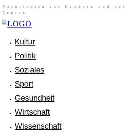
Nach­rich­ten aus Bam­berg und der
Region
Kul­tur
Poli­tik
Sozia­les
Sport
Gesund­heit
Wirt­schaft
Wis­sen­schaft