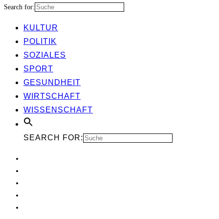
Search for:
KUL­TUR
POLI­TIK
SOZIA­LES
SPORT
GESUND­HEIT
WIRT­SCHAFT
WIS­SEN­SCHAFT
SEARCH FOR: