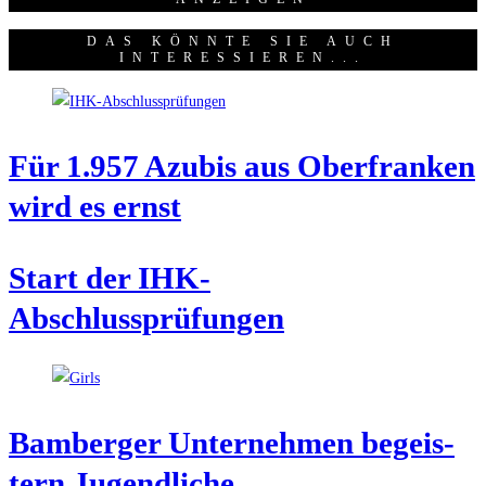
DAS KÖNNTE SIE AUCH
INTERESSIEREN...
Für 1.957 Azu­bis aus Ober­fran­ken
wird es ernst
Start der IHK-
Abschlussprüfungen
Bam­ber­ger Unter­neh­men begeis­
tern Jugendliche