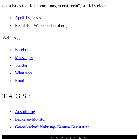
dann ist es die Ren­te von mor­gen erst recht“, so Reißfelder.
April 18, 2025
Redak­ti­on
Web­echo Bamberg
Weitersagen
Facebook
Messenger
Twitter
Whatsapp
Email
TAGS:
Ausbildung
Bäckerei-Monitor
Gewerkschaft Nahrung-Genuss-Gaststätten
ANZEI­GEN