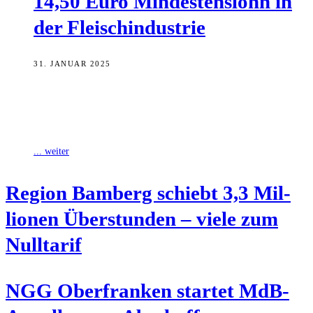
14,50 Euro Min­des­ten­slohn in
der Fleischindustrie
31. JANUAR 2025
Vom Schweinekotelett bis zum Hähnchenschnitzel: In der Stadt
Bamberg und dem Landkreis Bamberg werden pro Jahr rund 11.000
Tonnen Fleisch gegessen, in
... weiter
Regi­on Bam­berg schiebt 3,3 Mil­
lio­nen Über­stun­den – vie­le zum
Nulltarif
NGG Ober­fran­ken star­tet MdB-