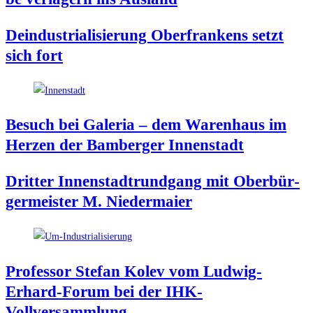
Deindus­tria­li­sie­rung Ober­fran­kens setzt
sich fort
Besuch bei Gale­ria – dem Waren­haus im
Her­zen der Bam­ber­ger Innenstadt
Drit­ter Innen­stadt­rund­gang mit Ober­bür­
ger­meis­ter M. Niedermaier
Pro­fes­sor Ste­fan Kolev vom Lud­wig-
Erhard-Forum bei der IHK-
Vollversammlung