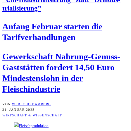
tria­li­sie­rung”
Anfang Febru­ar star­ten die
Tarifverhandlungen
Gewerk­schaft Nah­rung-Genuss-
Gast­stät­ten for­dert 14,50 Euro
Min­des­ten­slohn in der
Fleischindustrie
VON
WEBECHO BAMBERG
31. JANUAR 2025
WIRTSCHAFT & WISSENSCHAFT