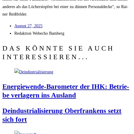
ande­res als das Löcher­stop­fen bei einer zu dün­nen Per­so­nal­de­cke“, so Rai­
ner Reißfelder.
August 27, 2025
Redak­ti­on
Web­echo Bamberg
DAS KÖNNTE SIE AUCH
INTERESSIEREN...
Ener­gie­wen­de-Baro­me­ter der IHK: Betrie­
be ver­la­gern ins Ausland
Deindus­tria­li­sie­rung Ober­fran­kens setzt
sich fort