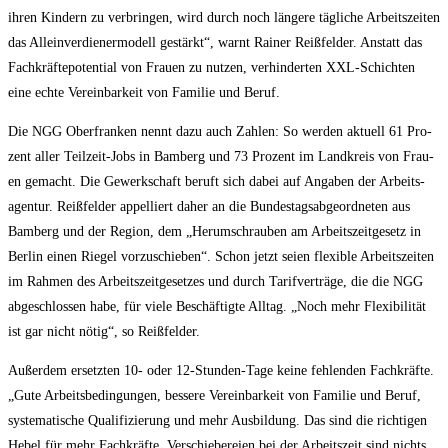
ihren Kin­dern zu ver­brin­gen, wird durch noch län­ge­re täg­li­che Arbeits­zei­ten
das Allein­ver­die­n­er­mo­dell gestärkt“, warnt Rai­ner Reiß­fel­der. Anstatt das
Fach­kräf­te­po­ten­ti­al von Frau­en zu nut­zen, ver­hin­der­ten XXL-Schich­ten
eine ech­te Ver­ein­bar­keit von Fami­lie und Beruf.
Die NGG Ober­fran­ken nennt dazu auch Zah­len: So wer­den aktu­ell 61 Pro­
zent aller Teil­zeit-Jobs in Bam­berg und 73 Pro­zent im Land­kreis von Frau­
en gemacht. Die Gewerk­schaft beruft sich dabei auf Anga­ben der Arbeits­
agen­tur. Reiß­fel­der appel­liert daher an die Bun­des­tags­ab­ge­ord­ne­ten aus
Bam­berg und der Regi­on, dem „Her­um­schrau­ben am Arbeits­zeit­ge­setz in
Ber­lin einen Rie­gel vor­zu­schie­ben“. Schon jetzt sei­en fle­xi­ble Arbeits­zei­ten
im Rah­men des Arbeits­zeit­ge­set­zes und durch Tarif­ver­trä­ge, die die NGG
abge­schlos­sen habe, für vie­le Beschäf­tig­te All­tag. „Noch mehr Fle­xi­bi­li­tät
ist gar nicht nötig“, so Reißfelder.
Außer­dem ersetz­ten 10- oder 12-Stun­den-Tage kei­ne feh­len­den Fach­kräf­te.
„Gute Arbeits­be­din­gun­gen, bes­se­re Ver­ein­bar­keit von Fami­lie und Beruf,
sys­te­ma­ti­sche Qua­li­fi­zie­rung und mehr Aus­bil­dung. Das sind die rich­ti­gen
Hebel für mehr Fach­kräf­te. Ver­schie­be­rei­en bei der Arbeits­zeit sind nichts