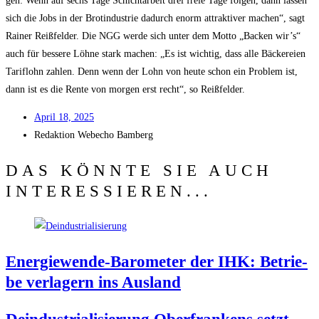
gen: Wenn auf sechs Tage Schicht­ar­beit drei freie Tage fol­gen, dann las­sen
sich die Jobs in der Bro­t­in­dus­trie dadurch enorm attrak­ti­ver machen“, sagt
Rai­ner Reiß­fel­der. Die NGG wer­de sich unter dem Mot­to „Backen wir’s“
auch für bes­se­re Löh­ne stark machen: „Es ist wich­tig, dass alle Bäcke­rei­en
Tarif­lohn zah­len. Denn wenn der Lohn von heu­te schon ein Pro­blem ist,
dann ist es die Ren­te von mor­gen erst recht“, so Reißfelder.
April 18, 2025
Redak­ti­on
Web­echo Bamberg
DAS KÖNNTE SIE AUCH
INTERESSIEREN...
Ener­gie­wen­de-Baro­me­ter der IHK: Betrie­
be ver­la­gern ins Ausland