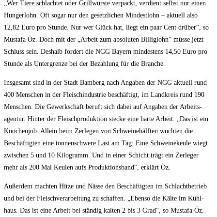
„Wer Tie­re schlach­tet oder Grill­würs­te ver­packt, ver­dient selbst nur einen
Hun­ger­lohn. Oft sogar nur den gesetz­li­chen Min­dest­lohn – aktu­ell also
12,82 Euro pro Stun­de. Nur wer Glück hat, liegt ein paar Cent drü­ber“, so
Mus­ta­fa Öz. Doch mit der „Arbeit zum abso­lu­ten Bil­lig­lohn“ müs­se jetzt
Schluss sein. Des­halb for­dert die NGG Bay­ern min­des­tens 14,50 Euro pro
Stun­de als Unter­gren­ze bei der Bezah­lung für die Branche.
Ins­ge­samt sind in der Stadt Bam­berg nach Anga­ben der NGG aktu­ell rund
400 Men­schen in der Fleisch­in­dus­trie beschäf­tigt, im Land­kreis rund 190
Men­schen. Die Gewerk­schaft beruft sich dabei auf Anga­ben der Arbeits­
agen­tur. Hin­ter der Fleisch­pro­duk­ti­on ste­cke eine har­te Arbeit: „Das ist ein
Kno­chen­job. Allein beim Zer­le­gen von Schwei­ne­hälf­ten wuch­ten die
Beschäf­tig­ten eine ton­nen­schwe­re Last am Tag: Eine Schwei­ne­keu­le wiegt
zwi­schen 5 und 10 Kilo­gramm. Und in einer Schicht trägt ein Zer­le­ger
mehr als 200 Mal Keu­len aufs Pro­duk­ti­ons­band“, erklärt Öz.
Außer­dem mach­ten Hit­ze und Näs­se den Beschäf­tig­ten im Schlacht­be­trieb
und bei der Fleisch­ver­ar­bei­tung zu schaf­fen. „Eben­so die Käl­te im Kühl­
haus. Das ist eine Arbeit bei stän­dig kal­ten 2 bis 3 Grad“, so Mus­ta­fa Öz.