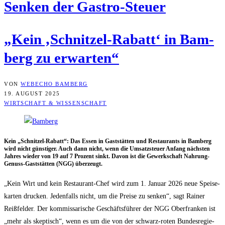
Sen­ken der Gastro-Steuer
„Kein ‚Schnit­zel-Rabatt‘ in Bam­
berg zu erwarten“
VON
WEBECHO BAMBERG
19. AUGUST 2025
WIRTSCHAFT & WISSENSCHAFT
Kein „Schnit­zel-Rabatt“: Das Essen in Gast­stät­ten und Restau­rants in Bam­berg
wird nicht güns­ti­ger. Auch dann nicht, wenn die Umsatz­steu­er Anfang nächs­ten
Jah­res wie­der von 19 auf 7 Pro­zent sinkt. Davon ist die Gewerk­schaft Nah­rung-
Genuss-Gast­stät­ten (NGG) überzeugt.
„Kein Wirt und kein Restau­rant-Chef wird zum 1. Janu­ar 2026 neue Spei­se­
kar­ten dru­cken. Jeden­falls nicht, um die Prei­se zu sen­ken“, sagt Rai­ner
Reiß­fel­der. Der kom­mis­sa­ri­sche Geschäfts­füh­rer der NGG Ober­fran­ken ist
„mehr als skep­tisch“, wenn es um die von der schwarz-roten Bun­des­re­gie­