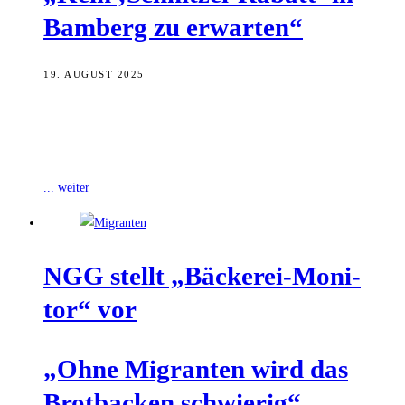
Bam­berg zu erwarten“
19. AUGUST 2025
Kein „Schnitzel-Rabatt“: Das Essen in Gaststätten und Restaurants in
Bamberg wird nicht günstiger. Auch dann nicht, wenn die
Umsatzsteuer Anfang nächsten Jahres
... weiter
NGG stellt „Bäcke­rei-Moni­
tor“ vor
„Ohne Migran­ten wird das
Brot­ba­cken schwierig“