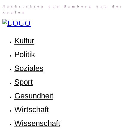
Nach­rich­ten aus Bam­berg und der
Region
Kul­tur
Poli­tik
Sozia­les
Sport
Gesund­heit
Wirt­schaft
Wis­sen­schaft