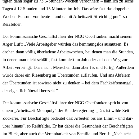
tig­ten dann sogar zu 73,5‑Stunden-Wochen ver­don­nern – näm­lich zu sechs
Tagen à 12 Stun­den und 15 Minu­ten im Job. Das wäre fast das dop­pel­te
Wochen-Pen­sum von heu­te – und damit Arbeits­zeit-Stret­ching pur“, so
Reißfelder.
Der kom­mis­sa­ri­sche Geschäfts­füh­rer der NGG Ober­fran­ken macht sei­nem
Ärger Luft: „Vie­le Arbeit­ge­ber wür­den das hem­mungs­los aus­nut­zen. Es
dro­hen dann völ­lig über­la­de­ne Arbeits­wo­chen, bei denen man die Stun­den,
in denen man nicht schläft, fast kom­plett im Job oder auf dem Weg zur
Arbeit ver­bringt. Das macht Men­schen dann aber fix und fer­tig. Außer­dem
wür­de dabei ein Rie­sen­berg an Über­stun­den auf­lau­fen. Und ans Abfei­ern
der Über­stun­den ist sowie­so nicht zu den­ken – bei dem Fach­kräf­te­man­gel,
der eigent­lich über­all herrscht.“
Der kom­mis­sa­ri­sche Geschäfts­füh­rer der NGG Ober­fran­ken spricht von
einem „Arbeits­zeit-Mono­po­ly“ der Bun­des­re­gie­rung: „Das ist wil­de Zeit-
Zocke­rei. Für Beschäf­tig­te bedeu­tet das: Arbei­ten bis ans Limit – und dar­
über hin­aus“, so Reiß­fel­der. Er hat dabei die Gesund­heit der Beschäf­tig­ten
im Blick, aber auch die Ver­ein­bar­keit von Fami­lie und Beruf: „Nach acht