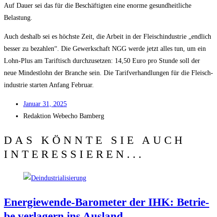
Auf Dau­er sei das für die Beschäf­tig­ten eine enor­me gesund­heit­li­che
Belastung.
Auch des­halb sei es höchs­te Zeit, die Arbeit in der Fleisch­in­dus­trie „end­lich
bes­ser zu bezah­len“. Die Gewerk­schaft NGG wer­de jetzt alles tun, um ein
Lohn-Plus am Tarif­tisch durch­zu­set­zen: 14,50 Euro pro Stun­de soll der
neue Min­dest­lohn der Bran­che sein. Die Tarif­ver­hand­lun­gen für die Fleisch­
in­dus­trie star­ten Anfang Februar.
Janu­ar 31, 2025
Redak­ti­on
Web­echo Bamberg
DAS KÖNNTE SIE AUCH
INTERESSIEREN...
Ener­gie­wen­de-Baro­me­ter der IHK: Betrie­
be ver­la­gern ins Ausland