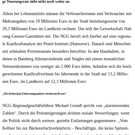
ge Teue­rungs­ra­te zieht nicht noch wei­ter an.
Allein bei Lebens­mit­teln müs­sen die Ver­brau­che­rin­nen und Ver­brau­cher mit
Mehr­aus­ga­ben von 19 Mil­lio­nen Euro in der Stadt bezie­hungs­wei­se von
29,3 Mil­lio­nen Euro im Land­kreis rech­nen. Das teilt die Gewerk­schaft Nah­
rung-Genuss-Gast­stät­ten mit. Die NGG beruft sich hier­bei auf eine regio­na­
le Kauf­kraft­ana­ly­se des Pest­el-Insti­tuts (Han­no­ver). Danach sind Men­schen
mit schma­lem Porte­mon­naie beson­ders betrof­fen: In den Haus­hal­ten, in
denen in Bam­berg Allein­er­zie­hen­de und Sin­gles mit einem monat­li­chen
Net­to­ein­kom­men von weni­ger als 2.000 Euro leben, belau­fen sich die hoch­
ge­rech­ne­ten Kauf­kraft­ver­lus­te bis Jah­res­en­de in der Stadt auf 13,2 Mil­lio­
nen Euro, im Land­kreis auf 12,3 Mil­lio­nen Euro.
„Die bis­he­ri­gen Ent­las­tungs­pa­ke­te rei­chen nicht aus“
NGG-Regio­nal­ge­schäfts­füh­rer Micha­el Grundl spricht von „alar­mie­ren­den
Zah­len“. Durch die Preis­stei­ge­run­gen droh­ten sozia­le Ver­wer­fun­gen, wenn
die Poli­tik nicht durch wei­te­re, geziel­te Ent­las­tun­gen gegen­steue­re. „Vom
Kell­ner bis zur Bäcke­rei­fach­ver­käu­fe­rin – Beschäf­tig­te, die kei­ne Spit­zen­