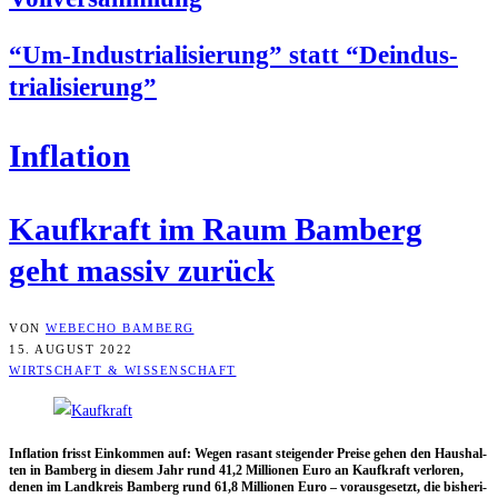
“Um-Indus­tria­li­sie­rung” statt “Deindus­
tria­li­sie­rung”
Infla­ti­on
Kauf­kraft im Raum Bam­berg
geht mas­siv zurück
VON
WEBECHO BAMBERG
15. AUGUST 2022
WIRTSCHAFT & WISSENSCHAFT
Infla­ti­on frisst Ein­kom­men auf: Wegen rasant stei­gen­der Prei­se gehen den Haus­hal­
ten in Bam­berg in die­sem Jahr rund 41,2 Mil­lio­nen Euro an Kauf­kraft ver­lo­ren,
denen im Land­kreis Bam­berg rund 61,8 Mil­lio­nen Euro – vor­aus­ge­setzt, die bis­he­ri­