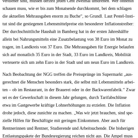
ver­die­ner sind, müs­sen der­zeit jeden Cent zwei­mal umdre­hen. Wer ohne­hin
schau­en muss, wie er bis zum Monats­en­de durch­kommt, bei dem schla­gen
die aktu­el­len Mehr­aus­ga­ben enorm zu Buche“, so Grundl. Laut Pest­el-Insti­
tut sind die gestie­ge­nen Lebens­mit­tel­prei­se ein beson­de­rer Infla­ti­ons­trei­ber:
Der durch­schnitt­li­che Haus­halt in Bam­berg hat in der ers­ten Jah­res­hälf­te
allein bei Nah­rungs­mit­teln eine Zusatz­be­las­tung von 38 Euro im Monat zu
tra­gen, im Land­kreis von 37 Euro. Die Mehr­aus­ga­ben für Ener­gie belau­fen
sich auf monat­lich 35 Euro in der Stadt, 33 Euro im Land­kreis, Mobi­li­tät
ver­teu­er­te sich um zehn Euro in der Stadt und um neun Euro im Landkreis.
Nach Beob­ach­tung der NGG tref­fen die Preis­sprün­ge im Super­markt „aus­
ge­rech­net die Men­schen beson­ders stark, die selbst mit Lebens­mit­teln arbei­
ten – ob im Restau­rant, in der Braue­rei oder in der Back­wa­ren­fa­brik.“ Zwar
sei es der Gewerk­schaft in die­sem Jahr gelun­gen, durch Tarif­ab­schlüs­se
etwa im Gast­ge­wer­be kräf­ti­ge Lohn­er­hö­hun­gen zu erzie­len. Die Infla­ti­on
dro­he jedoch, die­se zunich­te zu machen. „Was wir jetzt brau­chen, sind spe­
zi­el­le Hil­fen für Beschäf­tig­te mit gerin­gen Ein­kom­men. Aber auch für
Rent­ne­rin­nen und Rent­ner, Stu­die­ren­de und Arbeit­su­chen­de. Die bis­he­ri­gen
Ent­las­tungs­pa­ke­te der Bun­des­re­gie­rung rei­chen nicht aus. Die Ampel muss