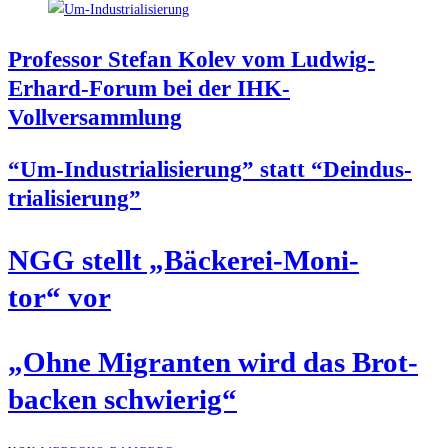
Pro­fes­sor Ste­fan Kolev vom Lud­wig-
Erhard-Forum bei der IHK-
Vollversammlung
“Um-Indus­tria­li­sie­rung” statt “Deindus­
tria­li­sie­rung”
NGG stellt „Bäcke­rei-Moni­
tor“ vor
„Ohne Migran­ten wird das Brot­
ba­cken schwierig“