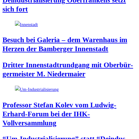
Deindus­tria­li­sie­rung Ober­fran­kens setzt
sich fort
Besuch bei Gale­ria – dem Waren­haus im
Her­zen der Bam­ber­ger Innenstadt
Drit­ter Innen­stadt­rund­gang mit Ober­bür­
ger­meis­ter M. Niedermaier
Pro­fes­sor Ste­fan Kolev vom Lud­wig-
Erhard-Forum bei der IHK-
Vollversammlung
“Um-Indus­tria­li­sie­rung” statt “Deindus­