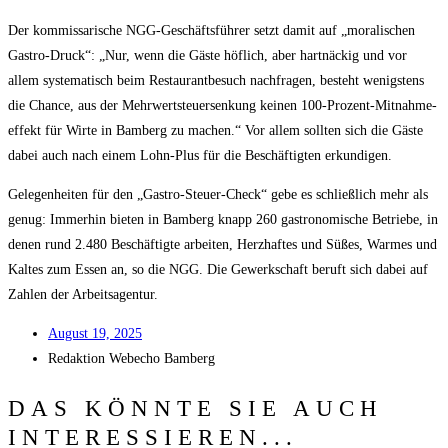
Der kom­mis­sa­ri­sche NGG-Geschäfts­füh­rer setzt damit auf „mora­li­schen
Gas­tro-Druck“: „Nur, wenn die Gäs­te höf­lich, aber hart­nä­ckig und vor
allem sys­te­ma­tisch beim Restau­rant­be­such nach­fra­gen, besteht wenigs­tens
die Chan­ce, aus der Mehr­wert­steu­er­sen­kung kei­nen 100-Pro­zent-Mit­nah­me­
ef­fekt für Wir­te in Bam­berg zu machen.“ Vor allem soll­ten sich die Gäs­te
dabei auch nach einem Lohn-Plus für die Beschäf­tig­ten erkundigen.
Gele­gen­hei­ten für den „Gas­tro-Steu­er-Check“ gebe es schließ­lich mehr als
genug: Immer­hin bie­ten in Bam­berg knapp 260 gas­tro­no­mi­sche Betrie­be, in
denen rund 2.480 Beschäf­tig­te arbei­ten, Herz­haf­tes und Süßes, War­mes und
Kal­tes zum Essen an, so die NGG. Die Gewerk­schaft beruft sich dabei auf
Zah­len der Arbeitsagentur.
August 19, 2025
Redak­ti­on
Web­echo Bamberg
DAS KÖNNTE SIE AUCH
INTERESSIEREN...