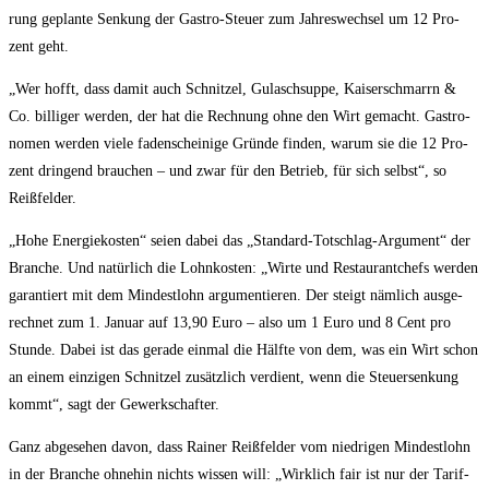
rung geplan­te Sen­kung der Gas­tro-Steu­er zum Jah­res­wech­sel um 12 Pro­
zent geht.
„Wer hofft, dass damit auch Schnit­zel, Gulasch­sup­pe, Kai­ser­schmarrn &
Co. bil­li­ger wer­den, der hat die Rech­nung ohne den Wirt gemacht. Gas­tro­
no­men wer­den vie­le faden­schei­ni­ge Grün­de fin­den, war­um sie die 12 Pro­
zent drin­gend brau­chen – und zwar für den Betrieb, für sich selbst“, so
Reißfelder.
„Hohe Ener­gie­kos­ten“ sei­en dabei das „Stan­dard-Tot­schlag-Argu­ment“ der
Bran­che. Und natür­lich die Lohn­kos­ten: „Wir­te und Restau­rant­chefs wer­den
garan­tiert mit dem Min­dest­lohn argu­men­tie­ren. Der steigt näm­lich aus­ge­
rech­net zum 1. Janu­ar auf 13,90 Euro – also um 1 Euro und 8 Cent pro
Stun­de. Dabei ist das gera­de ein­mal die Hälf­te von dem, was ein Wirt schon
an einem ein­zi­gen Schnit­zel zusätz­lich ver­dient, wenn die Steu­er­sen­kung
kommt“, sagt der Gewerkschafter.
Ganz abge­se­hen davon, dass Rai­ner Reiß­fel­der vom nied­ri­gen Min­dest­lohn
in der Bran­che ohne­hin nichts wis­sen will: „Wirk­lich fair ist nur der Tarif­