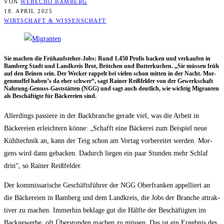
VON
WEBECHO BAMBERG
18. APRIL 2025
WIRTSCHAFT & WISSENSCHAFT
Sie machen die Früh­auf­ste­her-Jobs: Rund 1.450 Pro­fis backen und ver­kau­fen in
Bam­berg Stadt und Land­kreis Brot, Bröt­chen und But­ter­ku­chen. „Sie müs­sen früh
auf den Bei­nen sein. Der Wecker rap­pelt bei vie­len schon mit­ten in der Nacht. Mor­
gen­muf­fel haben’s da eher schwer“, sagt Rai­ner Reiß­fel­der von der Gewerk­schaft
Nah­rung-Genuss-Gast­stät­ten (NGG) und sagt auch deut­lich, wie wich­tig Migran­ten
als Beschäf­tig­te für Bäcke­rei­en sind.
Aller­dings pas­sie­re in der Back­bran­che gera­de viel, was die Arbeit in
Bäcke­rei­en erleich­tern kön­ne: „Schafft eine Bäcke­rei zum Bei­spiel neue
Kühl­tech­nik an, kann der Teig schon am Vor­tag vor­be­rei­tet wer­den. Mor­
gens wird dann geba­cken. Dadurch lie­gen ein paar Stun­den mehr Schlaf
drin“, so Rai­ner Reißfelder.
Der kom­mis­sa­ri­sche Geschäfts­füh­rer der NGG Ober­fran­ken appel­liert an
die Bäcke­rei­en in Bam­berg und dem Land­kreis, die Jobs der Bran­che attrak­
ti­ver zu machen. Immer­hin bekla­ge gut die Hälf­te der Beschäf­tig­ten im
Back­ge­wer­be, oft Über­stun­den machen zu müs­sen. Das ist ein Ergeb­nis des