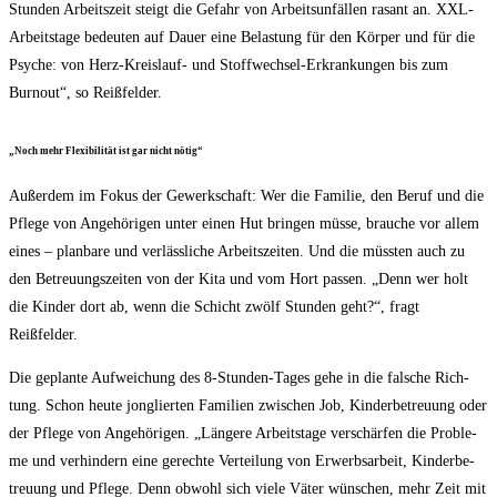
Stun­den Arbeits­zeit steigt die Gefahr von Arbeits­un­fäl­len rasant an. XXL-
Arbeits­ta­ge bedeu­ten auf Dau­er eine Belas­tung für den Kör­per und für die
Psy­che: von Herz-Kreis­lauf- und Stoff­wech­sel-Erkran­kun­gen bis zum
Burn­out“, so Reißfelder.
„Noch mehr Fle­xi­bi­li­tät ist gar nicht nötig“
Außer­dem im Fokus der Gewerk­schaft: Wer die Fami­lie, den Beruf und die
Pfle­ge von Ange­hö­ri­gen unter einen Hut brin­gen müs­se, brau­che vor allem
eines – plan­ba­re und ver­läss­li­che Arbeits­zei­ten. Und die müss­ten auch zu
den Betreu­ungs­zei­ten von der Kita und vom Hort pas­sen. „Denn wer holt
die Kin­der dort ab, wenn die Schicht zwölf Stun­den geht?“, fragt
Reißfelder.
Die geplan­te Auf­wei­chung des 8‑Stun­den-Tages gehe in die fal­sche Rich­
tung. Schon heu­te jon­glier­ten Fami­li­en zwi­schen Job, Kin­der­be­treu­ung oder
der Pfle­ge von Ange­hö­ri­gen. „Län­ge­re Arbeits­ta­ge ver­schär­fen die Pro­ble­
me und ver­hin­dern eine gerech­te Ver­tei­lung von Erwerbs­ar­beit, Kin­der­be­
treu­ung und Pfle­ge. Denn obwohl sich vie­le Väter wün­schen, mehr Zeit mit