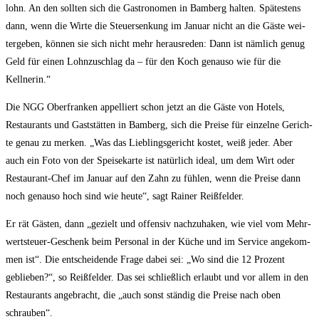
lohn. An den soll­ten sich die Gas­tro­no­men in Bam­berg hal­ten. Spä­tes­tens
dann, wenn die Wir­te die Steu­er­sen­kung im Janu­ar nicht an die Gäs­te wei­
ter­ge­ben, kön­nen sie sich nicht mehr her­aus­re­den: Dann ist näm­lich genug
Geld für einen Lohn­zu­schlag da – für den Koch genau­so wie für die
Kellnerin.“
Die NGG Ober­fran­ken appel­liert schon jetzt an die Gäs­te von Hotels,
Restau­rants und Gast­stät­ten in Bam­berg, sich die Prei­se für ein­zel­ne Gerich­
te genau zu mer­ken. „Was das Lieb­lings­ge­richt kos­tet, weiß jeder. Aber
auch ein Foto von der Spei­se­kar­te ist natür­lich ide­al, um dem Wirt oder
Restau­rant-Chef im Janu­ar auf den Zahn zu füh­len, wenn die Prei­se dann
noch genau­so hoch sind wie heu­te“, sagt Rai­ner Reißfelder.
Er rät Gäs­ten, dann „gezielt und offen­siv nach­zu­ha­ken, wie viel vom Mehr­
wert­steu­er-Geschenk beim Per­so­nal in der Küche und im Ser­vice ange­kom­
men ist“. Die ent­schei­den­de Fra­ge dabei sei: „Wo sind die 12 Pro­zent
geblie­ben?“, so Reiß­fel­der. Das sei schließ­lich erlaubt und vor allem in den
Restau­rants ange­bracht, die „auch sonst stän­dig die Prei­se nach oben
schrauben“.