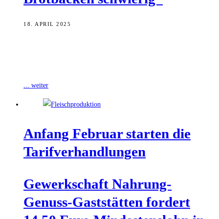
18. APRIL 2025
Sie machen die Frühaufsteher-Jobs: Rund 1.450 Profis backen und
verkaufen in Bamberg Stadt und Landkreis Brot, Brötchen und
Butterkuchen. „Sie müssen früh
... weiter
Anfang Febru­ar star­ten die
Tarifverhandlungen
Gewerk­schaft Nah­rung-
Genuss-Gast­stät­ten for­dert