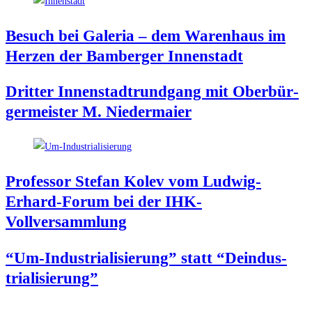
Besuch bei Gale­ria – dem Waren­haus im
Her­zen der Bam­ber­ger Innenstadt
Drit­ter Innen­stadt­rund­gang mit Ober­bür­
ger­meis­ter M. Niedermaier
Pro­fes­sor Ste­fan Kolev vom Lud­wig-
Erhard-Forum bei der IHK-
Vollversammlung
“Um-Indus­tria­li­sie­rung” statt “Deindus­
tria­li­sie­rung”