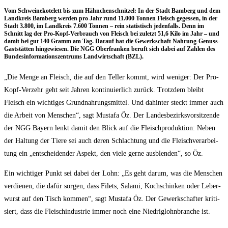
Vom Schwei­ne­ko­te­lett bis zum Hähn­chen­schnit­zel: In der Stadt Bam­berg und dem
Land­kreis Bam­berg wer­den pro Jahr rund 11.000 Ton­nen Fleisch geges­sen, in der
Stadt 3.800, im Land­kreis 7.600 Ton­nen – rein sta­tis­tisch jeden­falls. Denn im
Schnitt lag der Pro-Kopf-Ver­brauch von Fleisch bei zuletzt 51,6 Kilo im Jahr – und
damit bei gut 140 Gramm am Tag. Dar­auf hat die Gewerk­schaft Nah­rung-Genuss-
Gast­stät­ten hin­ge­wie­sen. Die NGG Ober­fran­ken beruft sich dabei auf Zah­len des
Bun­des­in­for­ma­ti­ons­zen­trums Land­wirt­schaft (BZL).
„Die Men­ge an Fleisch, die auf den Tel­ler kommt, wird weni­ger: Der Pro-
Kopf-Ver­zehr geht seit Jah­ren kon­ti­nu­ier­lich zurück. Trotz­dem bleibt
Fleisch ein wich­ti­ges Grund­nah­rungs­mit­tel. Und dahin­ter steckt immer auch
die Arbeit von Men­schen“, sagt Mus­ta­fa Öz. Der Lan­des­be­zirks­vor­sit­zen­de
der NGG Bay­ern lenkt damit den Blick auf die Fleisch­pro­duk­ti­on: Neben
der Hal­tung der Tie­re sei auch deren Schlach­tung und die Fleisch­ver­ar­bei­
tung ein „ent­schei­den­der Aspekt, den vie­le ger­ne aus­blen­den“, so Öz.
Ein wich­ti­ger Punkt sei dabei der Lohn: „Es geht dar­um, was die Men­schen
ver­die­nen, die dafür sor­gen, dass Filets, Sala­mi, Koch­schin­ken oder Leber­
wurst auf den Tisch kom­men“, sagt Mus­ta­fa Öz. Der Gewerk­schaf­ter kri­ti­
siert, dass die Fleisch­in­dus­trie immer noch eine Nied­rig­lohn­bran­che ist.