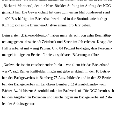
„Bäcke­rei-Moni­tors“, den die Hans-Böck­ler-Stif­tung im Auf­trag der NGG
gemacht hat. Die Gewerk­schaft hat dazu zum ers­ten Mal bun­des­weit rund
1.400 Beschäf­tig­te im Bäcker­hand­werk und in der Bro­t­in­dus­trie befragt.
Künf­tig soll es die Bran­chen-Ana­ly­se ein­mal pro Jahr geben.
Beim ers­ten „Bäcke­rei-Moni­tor“ haben mehr als acht von zehn Beschäf­tig­
ten ange­ge­ben, dass sie oft Zeit­druck und Stress im Job erle­ben. Knapp die
Hälf­te arbei­tet mit wenig Pau­sen. Und 84 Pro­zent bekla­gen, dass Per­so­nal­
man­gel im eige­nen Betrieb für sie zu spür­ba­ren Belas­tun­gen führe.
„Nach­wuchs ist ein ent­schei­den­der Punkt – vor allem für das Bäcker­hand­
werk“, sagt Rai­ner Reiß­fel­der. Ins­ge­samt gebe es aktu­ell in den 18 Betrie­
ben des Back­ge­wer­bes in Bam­berg 75 Aus­zu­bil­den­de und in den 32 Betrie­
ben des Back­ge­wer­bes im Land­kreis Bam­berg 32 Aus­zu­bil­den­de– vom
Bäcker-Azu­bi bis zur Aus­zu­bil­den­den im Fach­ver­kauf. Die NGG beruft sich
bei den Anga­ben zu Betrie­ben und Beschäf­tig­ten im Back­ge­wer­be auf Zah­
len der Arbeitsagentur.