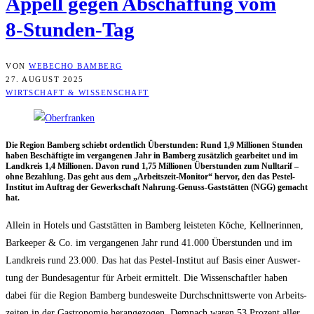
Appell gegen Abschaf­fung vom
8‑Stun­den-Tag
VON
WEBECHO BAMBERG
27. AUGUST 2025
WIRTSCHAFT & WISSENSCHAFT
Die Regi­on Bam­berg schiebt ordent­lich Über­stun­den: Rund 1,9 Mil­lio­nen Stun­den
haben Beschäf­tig­te im ver­gan­ge­nen Jahr in Bam­berg zusätz­lich gear­bei­tet und im
Land­kreis 1,4 Mil­lio­nen. Davon rund 1,75 Mil­lio­nen Über­stun­den zum Null­ta­rif –
ohne Bezah­lung. Das geht aus dem „Arbeits­zeit-Moni­tor“ her­vor, den das Pest­el-
Insti­tut im Auf­trag der Gewerk­schaft Nah­rung-Genuss-Gast­stät­ten (NGG) gemacht
hat.
Allein in Hotels und Gast­stät­ten in Bam­berg leis­te­ten Köche, Kell­ne­rin­nen,
Bar­kee­per & Co. im ver­gan­ge­nen Jahr rund 41.000 Über­stun­den und im
Land­kreis rund 23.000. Das hat das Pest­el-Insti­tut auf Basis einer Aus­wer­
tung der Bun­des­agen­tur für Arbeit ermit­telt. Die Wis­sen­schaft­ler haben
dabei für die Regi­on Bam­berg bun­des­wei­te Durch­schnitts­wer­te von Arbeits­
zei­ten in der Gas­tro­no­mie her­an­ge­zo­gen. Dem­nach waren 53 Pro­zent aller