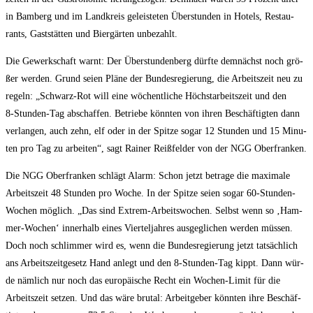
in Bam­berg und im Land­kreis geleis­te­ten Über­stun­den in Hotels, Restau­
rants, Gast­stät­ten und Bier­gär­ten unbezahlt.
Die Gewerk­schaft warnt: Der Über­stun­den­berg dürf­te dem­nächst noch grö­
ßer wer­den. Grund sei­en Plä­ne der Bun­des­re­gie­rung, die Arbeits­zeit neu zu
regeln: „Schwarz-Rot will eine wöchent­li­che Höchst­ar­beits­zeit und den
8‑Stun­den-Tag abschaf­fen. Betrie­be könn­ten von ihren Beschäf­tig­ten dann
ver­lan­gen, auch zehn, elf oder in der Spit­ze sogar 12 Stun­den und 15 Minu­
ten pro Tag zu arbei­ten“, sagt Rai­ner Reiß­fel­der von der NGG Oberfranken.
Die NGG Ober­fran­ken schlägt Alarm: Schon jetzt betra­ge die maxi­ma­le
Arbeits­zeit 48 Stun­den pro Woche. In der Spit­ze sei­en sogar 60-Stun­den-
Wochen mög­lich. „Das sind Extrem-Arbeits­wo­chen. Selbst wenn so ‚Ham­
mer-Wochen‘ inner­halb eines Vier­tel­jah­res aus­ge­gli­chen wer­den müs­sen.
Doch noch schlim­mer wird es, wenn die Bun­des­re­gie­rung jetzt tat­säch­lich
ans Arbeits­zeit­ge­setz Hand anlegt und den 8‑Stun­den-Tag kippt. Dann wür­
de näm­lich nur noch das euro­päi­sche Recht ein Wochen-Limit für die
Arbeits­zeit set­zen. Und das wäre bru­tal: Arbeit­ge­ber könn­ten ihre Beschäf­