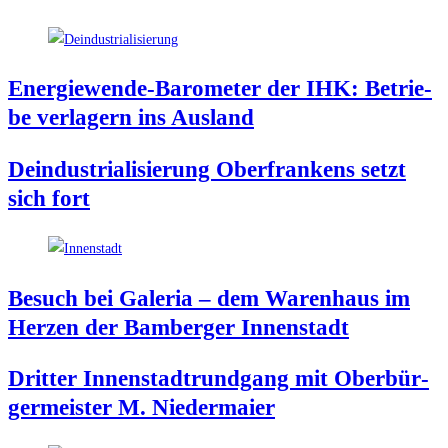
Ener­gie­wen­de-Baro­me­ter der IHK: Betrie­
be ver­la­gern ins Ausland
Deindus­tria­li­sie­rung Ober­fran­kens setzt
sich fort
Besuch bei Gale­ria – dem Waren­haus im
Her­zen der Bam­ber­ger Innenstadt
Drit­ter Innen­stadt­rund­gang mit Ober­bür­
ger­meis­ter M. Niedermaier