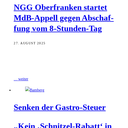
NGG Ober­fran­ken star­tet
MdB-Appell gegen Abschaf­
fung vom 8‑Stun­den-Tag
27. AUGUST 2025
Die Region Bamberg schiebt ordentlich Überstunden: Rund 1,9
Millionen Stunden haben Beschäftigte im vergangenen Jahr in
Bamberg zusätzlich gearbeitet und im Landkreis
... weiter
Sen­ken der Gastro-Steuer
„Kein ‚Schnit­zel-Rabatt‘ in