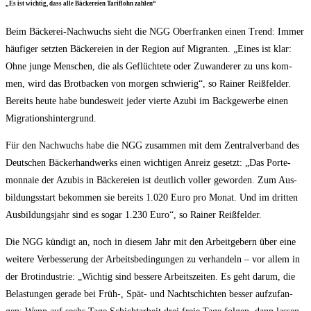
„Es ist wich­tig, dass alle Bäcke­rei­en Tarif­lohn zahlen“
Beim Bäcke­rei-Nach­wuchs sieht die NGG Ober­fran­ken einen Trend: Immer
häu­fi­ger setz­ten Bäcke­rei­en in der Regi­on auf Migran­ten. „Eines ist klar:
Ohne jun­ge Men­schen, die als Geflüch­te­te oder Zuwan­de­rer zu uns kom­
men, wird das Brot­ba­cken von mor­gen schwie­rig“, so Rai­ner Reiß­fel­der.
Bereits heu­te habe bun­des­weit jeder vier­te Azu­bi im Back­ge­wer­be einen
Migrationshintergrund.
Für den Nach­wuchs habe die NGG zusam­men mit dem Zen­tral­ver­band des
Deut­schen Bäcker­hand­werks einen wich­ti­gen Anreiz gesetzt: „Das Porte­
mon­naie der Azu­bis in Bäcke­rei­en ist deut­lich vol­ler gewor­den. Zum Aus­
bil­dungs­start bekom­men sie bereits 1.020 Euro pro Monat. Und im drit­ten
Aus­bil­dungs­jahr sind es sogar 1.230 Euro“, so Rai­ner Reißfelder.
Die NGG kün­digt an, noch in die­sem Jahr mit den Arbeit­ge­bern über eine
wei­te­re Ver­bes­se­rung der Arbeits­be­din­gun­gen zu ver­han­deln – vor allem in
der Bro­t­in­dus­trie: „Wich­tig sind bes­se­re Arbeits­zei­ten. Es geht dar­um, die
Belas­tun­gen gera­de bei Früh‑, Spät- und Nacht­schich­ten bes­ser auf­zu­fan­