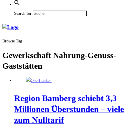
Search for:
Browse Tag
Gewerkschaft Nahrung-Genuss-
Gaststätten
Regi­on Bam­berg schiebt 3,3
Mil­lio­nen Über­stun­den – vie­le
zum Nulltarif