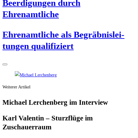
Beer­di­gun­gen durch
Ehrenamtliche
Ehren­amt­li­che als Begräb­nis­lei­
tun­gen qualifiziert
Weiterer Artikel
Micha­el Ler­chen­berg im Interview
Karl Valen­tin – Sturz­flü­ge im
Zuschauerraum