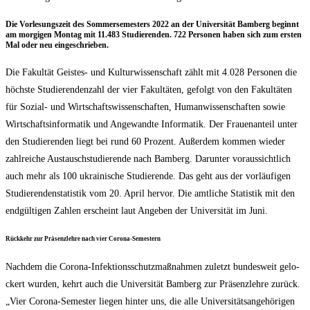
Die Vor­le­sungs­zeit des Som­mer­se­mes­ters 2022 an der Uni­ver­si­tät Bam­berg beginnt
am mor­gi­gen Mon­tag mit 11.483 Stu­die­ren­den. 722 Per­so­nen haben sich zum ers­ten
Mal oder neu eingeschrieben.
Die Fakul­tät Geis­tes- und Kul­tur­wis­sen­schaft zählt mit 4.028 Per­so­nen die
höchs­te Stu­die­ren­den­zahl der vier Fakul­tä­ten, gefolgt von den Fakul­tä­ten
für Sozi­al- und Wirt­schafts­wis­sen­schaf­ten, Human­wis­sen­schaf­ten sowie
Wirt­schafts­in­for­ma­tik und Ange­wand­te Infor­ma­tik. Der Frau­en­an­teil unter
den Stu­die­ren­den liegt bei rund 60 Pro­zent. Außer­dem kom­men wie­der
zahl­rei­che Aus­tausch­stu­die­ren­de nach Bam­berg. Dar­un­ter vor­aus­sicht­lich
auch mehr als 100 ukrai­ni­sche Stu­die­ren­de. Das geht aus der vor­läu­fi­gen
Stu­die­ren­den­sta­tis­tik vom 20. April her­vor. Die amt­li­che Sta­tis­tik mit den
end­gül­ti­gen Zah­len erscheint laut Ange­ben der Uni­ver­si­tät im Juni.
Rück­kehr zur Prä­senz­leh­re nach vier Corona-Semestern
Nach­dem die Coro­na-Infek­ti­ons­schutz­maß­nah­men zuletzt bun­des­weit gelo­
ckert wur­den, kehrt auch die Uni­ver­si­tät Bam­berg zur Prä­senz­leh­re zurück.
„Vier Coro­na-Semes­ter lie­gen hin­ter uns, die alle Uni­ver­si­täts­an­ge­hö­ri­gen