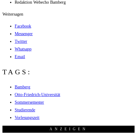
Redak­ti­on
Web­echo Bamberg
Weitersagen
Facebook
Messenger
Twitter
Whatsapp
Email
TAGS:
Bamberg
Otto-Friedrich-Universität
Sommersemester
Studierende
Vorlesungszeit
ANZEI­GEN