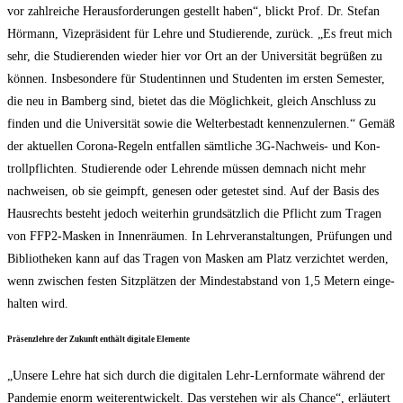
vor zahl­rei­che Her­aus­for­de­run­gen gestellt haben“, blickt Prof. Dr. Ste­fan
Hör­mann, Vize­prä­si­dent für Leh­re und Stu­die­ren­de, zurück. „Es freut mich
sehr, die Stu­die­ren­den wie­der hier vor Ort an der Uni­ver­si­tät begrü­ßen zu
kön­nen. Ins­be­son­de­re für Stu­den­tin­nen und Stu­den­ten im ers­ten Semes­ter,
die neu in Bam­berg sind, bie­tet das die Mög­lich­keit, gleich Anschluss zu
fin­den und die Uni­ver­si­tät sowie die Welt­erbe­stadt ken­nen­zu­ler­nen.“ Gemäß
der aktu­el­len Coro­na-Regeln ent­fal­len sämt­li­che 3G-Nach­weis- und Kon­
troll­pflich­ten. Stu­die­ren­de oder Leh­ren­de müs­sen dem­nach nicht mehr
nach­wei­sen, ob sie geimpft, gene­sen oder getes­tet sind. Auf der Basis des
Haus­rechts besteht jedoch wei­ter­hin grund­sätz­lich die Pflicht zum Tra­gen
von FFP2-Mas­ken in Innen­räu­men. In Lehr­ver­an­stal­tun­gen, Prü­fun­gen und
Biblio­the­ken kann auf das Tra­gen von Mas­ken am Platz ver­zich­tet wer­den,
wenn zwi­schen fes­ten Sitz­plät­zen der Min­dest­ab­stand von 1,5 Metern ein­ge­
hal­ten wird.
Prä­senz­leh­re der Zukunft ent­hält digi­ta­le Elemente
„Unse­re Leh­re hat sich durch die digi­ta­len Lehr-Lern­for­ma­te wäh­rend der
Pan­de­mie enorm wei­ter­ent­wi­ckelt. Das ver­ste­hen wir als Chan­ce“, erläu­tert