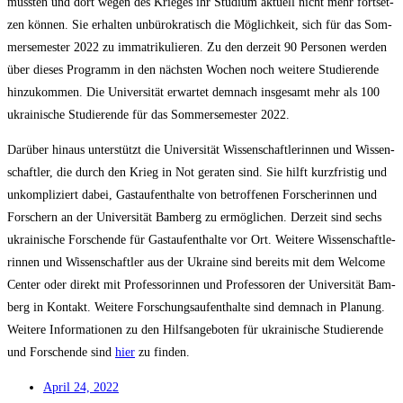
muss­ten und dort wegen des Krie­ges ihr Stu­di­um aktu­ell nicht mehr fort­set­
zen kön­nen. Sie erhal­ten unbü­ro­kra­tisch die Mög­lich­keit, sich für das Som­
mer­se­mes­ter 2022 zu imma­tri­ku­lie­ren. Zu den der­zeit 90 Per­so­nen wer­den
über die­ses Pro­gramm in den nächs­ten Wochen noch wei­te­re Stu­die­ren­de
hin­zu­kom­men. Die Uni­ver­si­tät erwar­tet dem­nach ins­ge­samt mehr als 100
ukrai­ni­sche Stu­die­ren­de für das Som­mer­se­mes­ter 2022.
Dar­über hin­aus unter­stützt die Uni­ver­si­tät Wis­sen­schaft­le­rin­nen und Wis­sen­
schaft­ler, die durch den Krieg in Not gera­ten sind. Sie hilft kurz­fris­tig und
unkom­pli­ziert dabei, Gast­auf­ent­hal­te von betrof­fe­nen For­sche­rin­nen und
For­schern an der Uni­ver­si­tät Bam­berg zu ermög­li­chen. Der­zeit sind sechs
ukrai­ni­sche For­schen­de für Gast­auf­ent­hal­te vor Ort. Wei­te­re Wis­sen­schaft­le­
rin­nen und Wis­sen­schaft­ler aus der Ukrai­ne sind bereits mit dem Wel­co­me
Cen­ter oder direkt mit Pro­fes­so­rin­nen und Pro­fes­so­ren der Uni­ver­si­tät Bam­
berg in Kon­takt. Wei­te­re For­schungs­auf­ent­hal­te sind dem­nach in Pla­nung.
Wei­te­re Infor­ma­tio­nen zu den Hilfs­an­ge­bo­ten für ukrai­ni­sche Stu­die­ren­de
und For­schen­de sind
hier
zu finden.
April 24, 2022