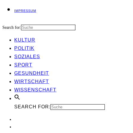
IMPRES­SUM
Search for:
KUL­TUR
POLI­TIK
SOZIA­LES
SPORT
GESUND­HEIT
WIRT­SCHAFT
WIS­SEN­SCHAFT
SEARCH FOR: