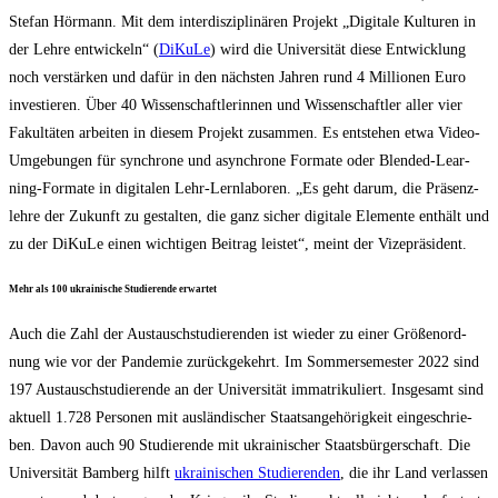
Ste­fan Hör­mann. Mit dem inter­dis­zi­pli­nä­ren Pro­jekt „Digi­ta­le Kul­tu­ren in
der Leh­re ent­wi­ckeln“ (
DiKu­Le
) wird die Uni­ver­si­tät die­se Ent­wick­lung
noch ver­stär­ken und dafür in den nächs­ten Jah­ren rund 4 Mil­lio­nen Euro
inves­tie­ren. Über 40 Wis­sen­schaft­le­rin­nen und Wis­sen­schaft­ler aller vier
Fakul­tä­ten arbei­ten in die­sem Pro­jekt zusam­men. Es ent­ste­hen etwa Video-
Umge­bun­gen für syn­chro­ne und asyn­chro­ne For­ma­te oder Blen­ded-Lear­
ning-For­ma­te in digi­ta­len Lehr-Lern­la­bo­ren. „Es geht dar­um, die Prä­senz­
leh­re der Zukunft zu gestal­ten, die ganz sicher digi­ta­le Ele­men­te ent­hält und
zu der DiKu­Le einen wich­ti­gen Bei­trag leis­tet“, meint der Vizepräsident.
Mehr als 100 ukrai­ni­sche Stu­die­ren­de erwartet
Auch die Zahl der Aus­tausch­stu­die­ren­den ist wie­der zu einer Grö­ßen­ord­
nung wie vor der Pan­de­mie zurück­ge­kehrt. Im Som­mer­se­mes­ter 2022 sind
197 Aus­tausch­stu­die­ren­de an der Uni­ver­si­tät imma­tri­ku­liert. Ins­ge­samt sind
aktu­ell 1.728 Per­so­nen mit aus­län­di­scher Staats­an­ge­hö­rig­keit ein­ge­schrie­
ben. Davon auch 90 Stu­die­ren­de mit ukrai­ni­scher Staats­bür­ger­schaft. Die
Uni­ver­si­tät Bam­berg hilft
ukrai­ni­schen Stu­die­ren­den
, die ihr Land ver­las­sen