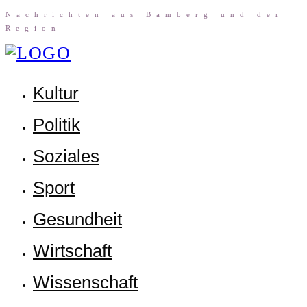
Nach­rich­ten aus Bam­berg und der
Region
Kul­tur
Poli­tik
Sozia­les
Sport
Gesund­heit
Wirt­schaft
Wis­sen­schaft