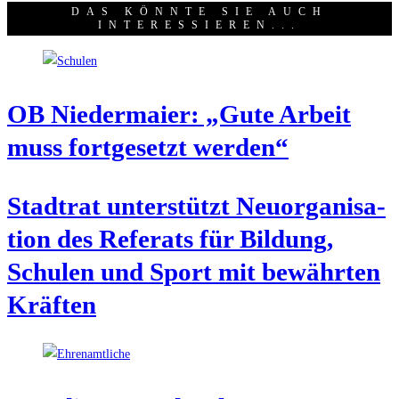
DAS KÖNNTE SIE AUCH
INTERESSIEREN...
OB Nie­der­mai­er: „Gute Arbeit
muss fort­ge­setzt werden“
Stadt­rat unter­stützt Neu­or­ga­ni­sa­
ti­on des Refe­rats für Bil­dung,
Schu­len und Sport mit bewähr­ten
Kräften