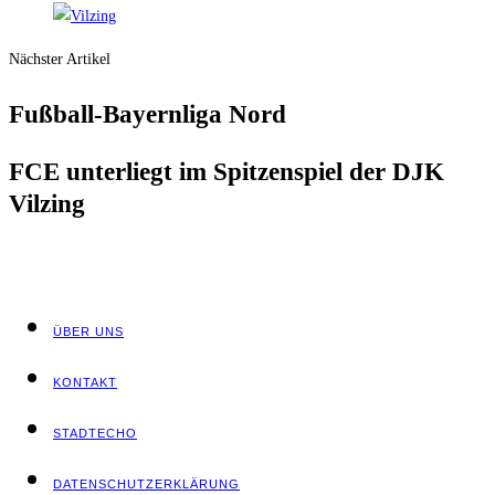
Nächster Artikel
Fuß­ball-Bay­ern­li­ga Nord
FCE unter­liegt im Spit­zen­spiel der DJK
Vilzing
ÜBER UNS
KON­TAKT
STADT­ECHO
DATEN­SCHUTZ­ER­KLÄ­RUNG