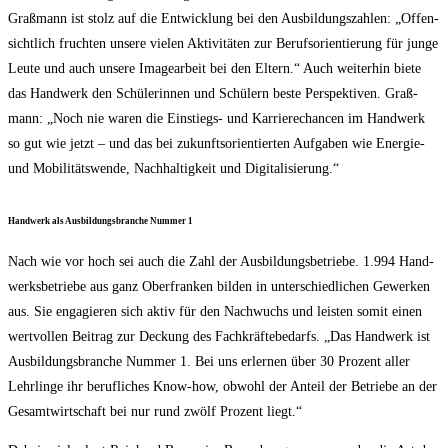
Graß­mann ist stolz auf die Ent­wick­lung bei den Aus­bil­dungs­zah­len: „Offen­
sicht­lich fruch­ten unse­re vie­len Akti­vi­tä­ten zur Berufs­ori­en­tie­rung für jun­ge
Leu­te und auch unse­re Image­ar­beit bei den Eltern.“ Auch wei­ter­hin bie­te
das Hand­werk den Schü­le­rin­nen und Schü­lern bes­te Per­spek­ti­ven. Graß­
mann: „Noch nie waren die Ein­stiegs- und Kar­rie­re­chan­cen im Hand­werk
so gut wie jetzt – und das bei zukunfts­ori­en­tier­ten Auf­ga­ben wie Ener­gie-
und Mobi­li­täts­wen­de, Nach­hal­tig­keit und Digitalisierung.“
Hand­werk als Aus­bil­dungs­bran­che Num­mer 1
Nach wie vor hoch sei auch die Zahl der Aus­bil­dungs­be­trie­be. 1.994 Hand­
werks­be­trie­be aus ganz Ober­fran­ken bil­den in unter­schied­li­chen Gewer­ken
aus. Sie enga­gie­ren sich aktiv für den Nach­wuchs und leis­ten somit einen
wert­vol­len Bei­trag zur Deckung des Fach­kräf­te­be­darfs. „Das Hand­werk ist
Aus­bil­dungs­bran­che Num­mer 1. Bei uns erler­nen über 30 Pro­zent aller
Lehr­lin­ge ihr beruf­li­ches Know-how, obwohl der Anteil der Betrie­be an der
Gesamt­wirt­schaft bei nur rund zwölf Pro­zent liegt.“