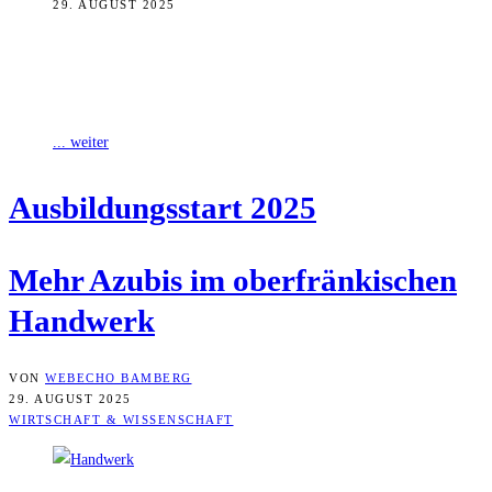
29. AUGUST 2025
Es ist ein erfreulicher Einstieg in das nächste Ausbildungsjahr. Im
oberfränkischen Handwerk wurden bis dato (Stand: 29. August
2025) 1.780 neue Ausbildungsverträge
... weiter
Aus­bil­dungs­start 2025
Mehr Azu­bis im ober­frän­ki­schen
Handwerk
VON
WEBECHO BAMBERG
29. AUGUST 2025
WIRTSCHAFT & WISSENSCHAFT