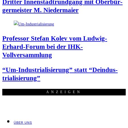
Drit­ter Innen­stadt­rund­gang mit Ober­bür­
ger­meis­ter M. Niedermaier
Pro­fes­sor Ste­fan Kolev vom Lud­wig-
Erhard-Forum bei der IHK-
Vollversammlung
“Um-Indus­tria­li­sie­rung” statt “Deindus­
tria­li­sie­rung”
ANZEI­GEN
ÜBER UNS