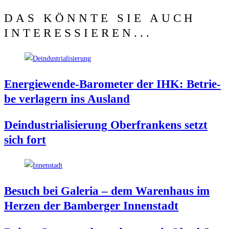
DAS KÖNNTE SIE AUCH
INTERESSIEREN...
Ener­gie­wen­de-Baro­me­ter der IHK: Betrie­
be ver­la­gern ins Ausland
Deindus­tria­li­sie­rung Ober­fran­kens setzt
sich fort
Besuch bei Gale­ria – dem Waren­haus im
Her­zen der Bam­ber­ger Innenstadt