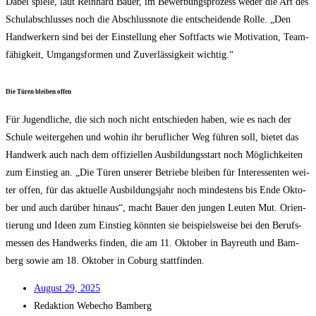
Dabei spie­le, laut Rein­hard Bau­er, im Bewer­bungs­pro­zess weder die Art des
Schul­ab­schlus­ses noch die Abschluss­no­te die ent­schei­den­de Rol­le. „Den
Hand­wer­kern sind bei der Ein­stel­lung eher Soft­facts wie Moti­va­ti­on, Team­
fä­hig­keit, Umgangs­for­men und Zuver­läs­sig­keit wichtig.“
Die Türen blei­ben offen
Für Jugend­li­che, die sich noch nicht ent­schie­den haben, wie es nach der
Schu­le wei­ter­ge­hen und wohin ihr beruf­li­cher Weg füh­ren soll, bie­tet das
Hand­werk auch nach dem offi­zi­el­len Aus­bil­dungs­start noch Mög­lich­kei­ten
zum Ein­stieg an. „Die Türen unse­rer Betrie­be blei­ben für Inter­es­sen­ten wei­
ter offen, für das aktu­el­le Aus­bil­dungs­jahr noch min­des­tens bis Ende Okto­
ber und auch dar­über hin­aus“, macht Bau­er den jun­gen Leu­ten Mut. Ori­en­
tie­rung und Ideen zum Ein­stieg könn­ten sie bei­spiels­wei­se bei den Berufs­
mes­sen des Hand­werks fin­den, die am 11. Okto­ber in Bay­reuth und Bam­
berg sowie am 18. Okto­ber in Coburg stattfinden.
August 29, 2025
Redak­ti­on
Web­echo Bamberg