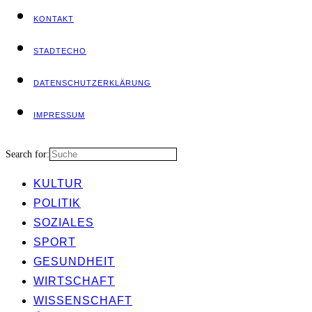
KON­TAKT
STADT­ECHO
DATEN­SCHUTZ­ER­KLÄ­RUNG
IMPRES­SUM
Search for:
KUL­TUR
POLI­TIK
SOZIA­LES
SPORT
GESUND­HEIT
WIRT­SCHAFT
WIS­SEN­SCHAFT