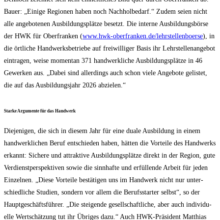
Bau­er: „Eini­ge Regio­nen haben noch Nach­hol­be­darf.“ Zudem sei­en nicht
alle ange­bo­te­nen Aus­bil­dungs­plät­ze besetzt. Die inter­ne Aus­bil­dungs­bör­se
der HWK für Ober­fran­ken (
www.hwk-oberfranken.de/lehrstellenboerse
), in
die ört­li­che Hand­werks­be­trie­be auf frei­wil­li­ger Basis ihr Lehr­stel­len­an­ge­bot
ein­tra­gen, wei­se momen­tan 371 hand­werk­li­che Aus­bil­dungs­plät­ze in 46
Gewer­ken aus. „Dabei sind aller­dings auch schon vie­le Ange­bo­te gelis­tet,
die auf das Aus­bil­dungs­jahr 2026 abzielen.“
Star­ke Argu­men­te für das Handwerk
Die­je­ni­gen, die sich in die­sem Jahr für eine dua­le Aus­bil­dung in einem
hand­werk­li­chen Beruf ent­schie­den haben, hät­ten die Vor­tei­le des Hand­werks
erkannt: Siche­re und attrak­ti­ve Aus­bil­dungs­plät­ze direkt in der Regi­on, gute
Ver­dienst­per­spek­ti­ven sowie die sinn­haf­te und erfül­len­de Arbeit für jeden
Ein­zel­nen. „Die­se Vor­tei­le bestä­ti­gen uns im Hand­werk nicht nur unter­
schied­li­che Stu­di­en, son­dern vor allem die Berufs­star­ter selbst“, so der
Haupt­ge­schäfts­füh­rer. „Die stei­gen­de gesell­schaft­li­che, aber auch indi­vi­du­
el­le Wert­schät­zung tut ihr Übri­ges dazu.“ Auch HWK-Prä­si­dent Mat­thi­as