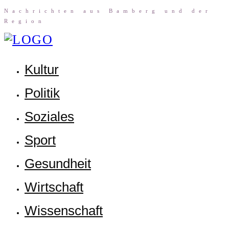
Nach­rich­ten aus Bam­berg und der
Region
Kul­tur
Poli­tik
Sozia­les
Sport
Gesund­heit
Wirt­schaft
Wis­sen­schaft