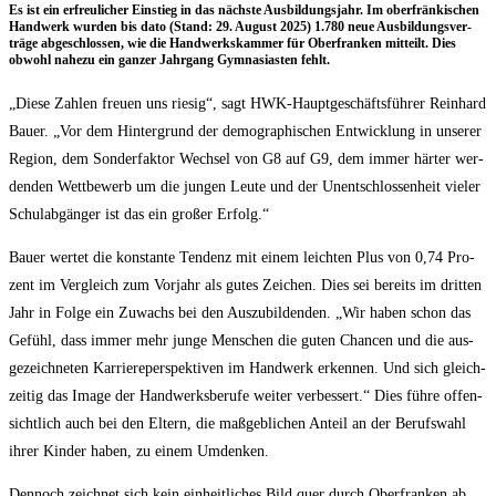
Es ist ein erfreu­li­cher Ein­stieg in das nächs­te Aus­bil­dungs­jahr. Im ober­frän­ki­schen
Hand­werk wur­den bis dato (Stand: 29. August 2025) 1.780 neue Aus­bil­dungs­ver­
trä­ge abge­schlos­sen, wie die Hand­werks­kam­mer für Ober­fran­ken mit­teilt. Dies
obwohl nahe­zu ein gan­zer Jahr­gang Gym­na­si­as­ten fehlt.
„Die­se Zah­len freu­en uns rie­sig“, sagt HWK-Haupt­ge­schäfts­füh­rer Rein­hard
Bau­er. „Vor dem Hin­ter­grund der demo­gra­phi­schen Ent­wick­lung in unse­rer
Regi­on, dem Son­der­fak­tor Wech­sel von G8 auf G9, dem immer här­ter wer­
den­den Wett­be­werb um die jun­gen Leu­te und der Unent­schlos­sen­heit vie­ler
Schul­ab­gän­ger ist das ein gro­ßer Erfolg.“
Bau­er wer­tet die kon­stan­te Ten­denz mit einem leich­ten Plus von 0,74 Pro­
zent im Ver­gleich zum Vor­jahr als gutes Zei­chen. Dies sei bereits im drit­ten
Jahr in Fol­ge ein Zuwachs bei den Aus­zu­bil­den­den. „Wir haben schon das
Gefühl, dass immer mehr jun­ge Men­schen die guten Chan­cen und die aus­
ge­zeich­ne­ten Kar­rie­re­per­spek­ti­ven im Hand­werk erken­nen. Und sich gleich­
zei­tig das Image der Hand­werks­be­ru­fe wei­ter ver­bes­sert.“ Dies füh­re offen­
sicht­lich auch bei den Eltern, die maß­geb­li­chen Anteil an der Berufs­wahl
ihrer Kin­der haben, zu einem Umdenken.
Den­noch zeich­net sich kein ein­heit­li­ches Bild quer durch Ober­fran­ken ab.