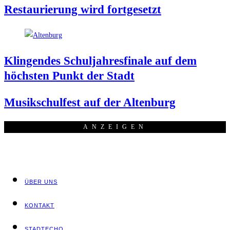
Restau­rie­rung wird fortgesetzt
Klin­gen­des Schul­jah­res­fi­na­le auf dem
höchs­ten Punkt der Stadt
Musik­schul­fest auf der Altenburg
ANZEI­GEN
ÜBER UNS
KON­TAKT
STADT­ECHO