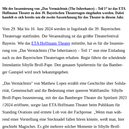
Mit der Insze­nie­rung von „Das Ver­mächt­nis (The Inhe­ri­tance) – Teil 1“ ist das ETA
Hoff­mann Thea­ter zu den 39. Baye­ri­schen Thea­ter­ta­gen ein­ge­la­den wor­den. Dabei
han­delt es sich bereits um die zwei­te Aus­zeich­nung für das Thea­ter in die­sem Jahr.
Vom 29. Mai bis 16. Juni 2024 wer­den in Ingol­stadt die 39. Baye­ri­schen
Thea­ter­ta­ge statt­fin­den. Die Ver­an­stal­tung ist das größ­te Thea­ter­fes­ti­val
Bay­erns. Wie das
ETA Hoff­mann Thea­ter
mit­teil­te, hat es für die Insze­nie­
rung von „Das Ver­mächt­nis (The Inhe­ri­tance) – Teil 1“ nun eine Ein­la­dung
nach zu den Baye­ri­schen Thea­ter­ta­gen erhal­ten. Regie führ­te die schei­den­de
Inten­dan­tin Sibyl­le Broll-Pape. Den genau­en Spiel­ter­min für das Bam­ber­
ger Gast­spiel wird noch bekanntgegeben.
„Das Ver­mächt­nis“ von Matthew Lopez erzählt eine Geschich­te über Soli­da­
ri­tät, Gemein­schaft und die Bedeu­tung einer quee­ren Wahl­fa­mi­lie. Sibyl­le
Broll-Papes Insze­nie­rung, mit der das Bam­ber­ger Thea­ter die Spiel­zeit 2023
/​/​2024 eröff­ne­te, sorg­te laut ETA Hoff­mann Thea­ter beim Publi­kum für
Stan­ding Ova­tions und ern­te­te Lob von der Fach­pres­se. „Wenn man wäh­
rend einer Vor­stel­lung eine Steck­na­del fal­len hören könn­te, weiß man, hier
geschieht Magi­sches. Es gibt meh­re­re sol­cher Momen­te in Sibyl­le Broll-