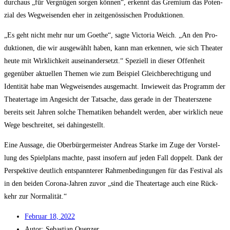
durch­aus „für Ver­gnü­gen sor­gen kön­nen“, erkennt das Gre­mi­um das Poten­
zi­al des Weg­wei­sen­den eher in zeit­ge­nös­si­schen Produktionen.
„Es geht nicht mehr nur um Goe­the“, sag­te Vic­to­ria Weich. „An den Pro­
duk­tio­nen, die wir aus­ge­wählt haben, kann man erken­nen, wie sich Thea­ter
heu­te mit Wirk­lich­keit aus­ein­an­der­setzt.“ Spe­zi­ell in die­ser Offen­heit
gegen­über aktu­el­len The­men wie zum Bei­spiel Gleich­be­rech­ti­gung und
Iden­ti­tät habe man Weg­wei­sen­des aus­ge­macht. Inwie­weit das Pro­gramm der
Thea­ter­ta­ge im Ange­sicht der Tat­sa­che, dass gera­de in der Thea­ter­sze­ne
bereits seit Jah­ren sol­che The­ma­ti­ken behan­delt wer­den, aber wirk­lich neue
Wege beschrei­tet, sei dahingestellt.
Eine Aus­sa­ge, die Ober­bür­ger­meis­ter Andre­as Star­ke im Zuge der Vor­stel­
lung des Spiel­plans mach­te, passt inso­fern auf jeden Fall dop­pelt. Dank der
Per­spek­ti­ve deut­lich ent­spann­te­rer Rah­men­be­din­gun­gen für das Fes­ti­val als
in den bei­den Coro­na-Jah­ren zuvor „sind die Thea­ter­ta­ge auch eine Rück­
kehr zur Normalität.“
Febru­ar 18, 2022
Autor:
Sebas­ti­an Quenzer