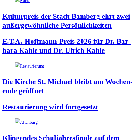
Kul­tur­preis der Stadt Bam­berg ehrt zwei
außer­ge­wöhn­li­che Persönlichkeiten
E.T.A.-Hoffmann-Preis 2026 für Dr. Bar­
ba­ra Kah­le und Dr. Ulrich Kahle
Die Kir­che St. Micha­el bleibt am Wochen­
en­de geöffnet
Restau­rie­rung wird fortgesetzt
Klin­gen­des Schul­jah­res­fi­na­le auf dem