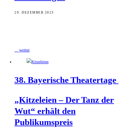
29. DEZEMBER 2023
Mit der Inszenierung von „Das Vermächtnis (The Inheritance) – Teil
1“ ist das ETA Hoffmann Theater zu den 39. Bayerischen
Theatertagen eingeladen
... weiter
38. Baye­ri­sche Theatertage
„Kit­ze­lei­en – Der Tanz der
Wut“ erhält den
Publikumspreis