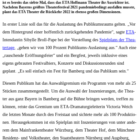
ist es bereits das sieb­te Mal, dass das ETA Hoff­mann Thea­ter ihr Aus­rich­ter ist.
Nach­dem Bay­erns größ­tes Thea­ter­fes­ti­val 2021 pan­de­mie­be­dingt aus­fal­len muss­te,
plant das ETA Thea­ter die Rück­kehr 2022 in eben­so gro­ßen Dimensionen.
In ers­ter Linie soll das für die Aus­las­tung des Publi­kums­raums gel­ten. „Vor
dem Hin­ter­grund einer hof­fent­lich zurück­ge­hen­den Pan­de­mie“, sag­te
ETA
-
Inten­dan­tin Sibyl­le Broll-Pape bei der Vor­stel­lung des
Spiel­plans der Thea­
ter­ta­ge
, „gehen wir von 100 Pro­zent Publi­kums-Aus­las­tung aus.“ Auch eine
„rau­schen­de Eröff­nungs­fei­er“ und ein Berg­fest, jeweils inklu­si­ve eines
eigens gebrau­ten Fes­ti­val­biers, Kon­zer­te und Dis­kus­si­ons­run­den sind
geplant. „Es soll ein­fach ein Fest für Bam­berg und das Publi­kum sein.“
Die­sem Publi­kum hat das Aus­wahl­gre­mi­um ein Pro­gramm von mehr als 25
Stü­cken zusam­men­ge­stellt. Um die Aus­wahl der Insze­nie­run­gen, die Thea­
ter aus ganz Bay­ern in Bam­berg auf die Büh­ne brin­gen wer­den, tref­fen zu
kön­nen, reis­te das Gre­mi­um um ETA-Dra­ma­tur­gie­lei­te­rin Vic­to­ria Weich
die letz­ten Mona­te durch den Frei­staat und sich­te­te mehr als 100 Pro­duk­tio­
nen. Her­aus­ge­kom­men ist ein Spiel­plan mit Insze­nie­run­gen von unter ande­
rem dem Main­fran­ken­thea­ter Würz­burg, dem Thea­ter Hof, dem Münch­ner
Resi­denz- und Volks­thea­ter, den Staats­thea­tern Nürn­berg und Augs­burg,