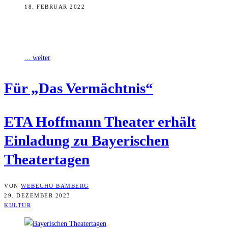
18. FEBRUAR 2022
Wenn vom 13. bis 28. Mai die 38. Ausgabe der Bayerischen
Theatertage stattfindet, ist es bereits das siebte Mal, dass das ETA
... weiter
Für „Das Vermächtnis“
ETA Hoff­mann Thea­ter erhält
Ein­la­dung zu Baye­ri­schen
Theatertagen
VON
WEBECHO BAMBERG
29. DEZEMBER 2023
KULTUR