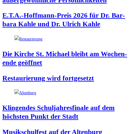
außer­ge­wöhn­li­che Persönlichkeiten
E.T.A.-Hoffmann-Preis 2026 für Dr. Bar­
ba­ra Kah­le und Dr. Ulrich Kahle
Die Kir­che St. Micha­el bleibt am Wochen­
en­de geöffnet
Restau­rie­rung wird fortgesetzt
Klin­gen­des Schul­jah­res­fi­na­le auf dem
höchs­ten Punkt der Stadt
Musik­schul­fest auf der Altenburg