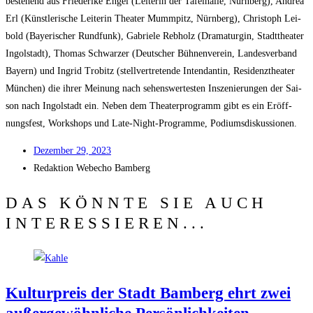
bestehend aus Frie­de­ri­ke Engel (Lei­te­rin der Tafel­hal­le, Nürn­berg), Andrea
Erl (Künst­le­ri­sche Lei­te­rin Thea­ter Mumm­pitz, Nürn­berg), Chris­toph Lei­
bold (Baye­ri­scher Rund­funk), Gabrie­le Reb­holz (Dra­ma­tur­gin, Stadt­thea­ter
Ingol­stadt), Tho­mas Schwar­zer (Deut­scher Büh­nen­ver­ein, Lan­des­ver­band
Bay­ern) und Ingrid Tro­bitz (stell­ver­tre­ten­de Inten­dan­tin, Resi­denz­thea­ter
Mün­chen) die ihrer Mei­nung nach sehens­wer­tes­ten Insze­nie­run­gen der Sai­
son nach Ingol­stadt ein. Neben dem Thea­ter­pro­gramm gibt es ein Eröff­
nungs­fest, Work­shops und Late-Night-Pro­gram­me, Podiumsdiskussionen.
Dezem­ber 29, 2023
Redak­ti­on
Web­echo Bamberg
DAS KÖNNTE SIE AUCH
INTERESSIEREN...
Kul­tur­preis der Stadt Bam­berg ehrt zwei