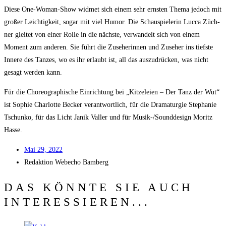
Die­se One-Woman-Show wid­met sich einem sehr erns­ten The­ma jedoch mit
gro­ßer Leich­tig­keit, sogar mit viel Humor. Die Schau­spie­le­rin Luc­ca Züch­
ner glei­tet von einer Rol­le in die nächs­te, ver­wan­delt sich von einem
Moment zum ande­ren. Sie führt die Zuse­he­rin­nen und Zuse­her ins tiefs­te
Inne­re des Tan­zes, wo es ihr erlaubt ist, all das aus­zu­drü­cken, was nicht
gesagt wer­den kann.
Für die Cho­reo­gra­phi­sche Ein­rich­tung bei „Kit­ze­lei­en – Der Tanz der Wut“
ist Sophie Char­lot­te Becker ver­ant­wort­lich, für die Dra­ma­tur­gie Ste­pha­nie
Tschun­ko, für das Licht Janik Val­ler und für Musik-/Sound­de­sign Moritz
Hasse.
Mai 29, 2022
Redak­ti­on
Web­echo Bamberg
DAS KÖNNTE SIE AUCH
INTERESSIEREN...