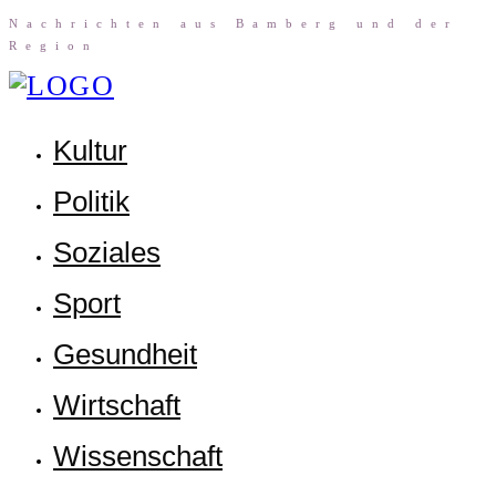
Nach­rich­ten aus Bam­berg und der
Region
Kul­tur
Poli­tik
Sozia­les
Sport
Gesund­heit
Wirt­schaft
Wis­sen­schaft