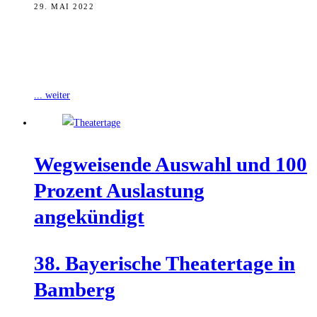
29. MAI 2022
Zum Abschluss der 38. Bayerischen Theatertage, die in diesem Jahr
vom ETA Hoffmann Theater in Bamberg ausgerichtet wurden,
wurde am gestrigen Samstag
... weiter
Weg­wei­sen­de Aus­wahl und 100
Pro­zent Aus­las­tung
angekündigt
38. Baye­ri­sche Thea­ter­ta­ge in
Bamberg