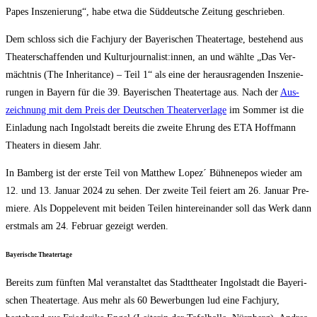
Papes Insze­nie­rung“, habe etwa die Süd­deut­sche Zei­tung geschrieben.
Dem schloss sich die Fach­ju­ry der Baye­ri­schen Thea­ter­ta­ge, bestehend aus
Thea­ter­schaf­fen­den und Kulturjournalist:innen, an und wähl­te „Das Ver­
mächt­nis (The Inhe­ri­tance) – Teil 1“ als eine der her­aus­ra­gen­den Insze­nie­
run­gen in Bay­ern für die 39. Baye­ri­schen Thea­ter­ta­ge aus. Nach der
Aus­
zeich­nung mit dem Preis der Deut­schen Thea­ter­ver­la­ge
im Som­mer ist die
Ein­la­dung nach Ingol­stadt bereits die zwei­te Ehrung des ETA Hoff­mann
Thea­ters in die­sem Jahr.
In Bam­berg ist der ers­te Teil von Matthew Lopez´ Büh­nen­epos wie­der am
12. und 13. Janu­ar 2024 zu sehen. Der zwei­te Teil fei­ert am 26. Janu­ar Pre­
mie­re. Als Dop­pe­le­vent mit bei­den Tei­len hin­ter­ein­an­der soll das Werk dann
erst­mals am 24. Febru­ar gezeigt werden.
Baye­ri­sche Theatertage
Bereits zum fünf­ten Mal ver­an­stal­tet das Stadt­thea­ter Ingol­stadt die Baye­ri­
schen Thea­ter­ta­ge. Aus mehr als 60 Bewer­bun­gen lud eine Fach­ju­ry,