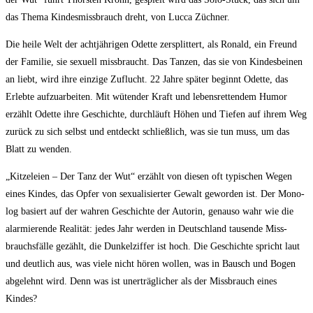
das The­ma Kin­des­miss­brauch dreht, von Luc­ca Züchner.
Die hei­le Welt der acht­jäh­ri­gen Odet­te zer­split­tert, als Ronald, ein Freund
der Fami­lie, sie sexu­ell miss­braucht. Das Tan­zen, das sie von Kin­des­bei­nen
an liebt, wird ihre ein­zi­ge Zuflucht. 22 Jah­re spä­ter beginnt Odet­te, das
Erleb­te auf­zu­ar­bei­ten. Mit wüten­der Kraft und lebens­ret­ten­dem Humor
erzählt Odet­te ihre Geschich­te, durch­läuft Höhen und Tie­fen auf ihrem Weg
zurück zu sich selbst und ent­deckt schließ­lich, was sie tun muss, um das
Blatt zu wenden.
„Kit­ze­lei­en – Der Tanz der Wut“ erzählt von die­sen oft typi­schen Wegen
eines Kin­des, das Opfer von sexua­li­sier­ter Gewalt gewor­den ist. Der Mono­
log basiert auf der wah­ren Geschich­te der Autorin, genau­so wahr wie die
alar­mie­ren­de Rea­li­tät: jedes Jahr wer­den in Deutsch­land tau­sen­de Miss­
brauchs­fäl­le gezählt, die Dun­kel­zif­fer ist hoch. Die Geschich­te spricht laut
und deut­lich aus, was vie­le nicht hören wol­len, was in Bausch und Bogen
abge­lehnt wird. Denn was ist uner­träg­li­cher als der Miss­brauch eines
Kindes?