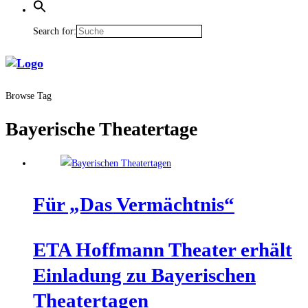
Search for:
Browse Tag
Bayerische Theatertage
Für „Das Vermächtnis“
ETA Hoff­mann Thea­ter erhält
Ein­la­dung zu Baye­ri­schen
Theatertagen