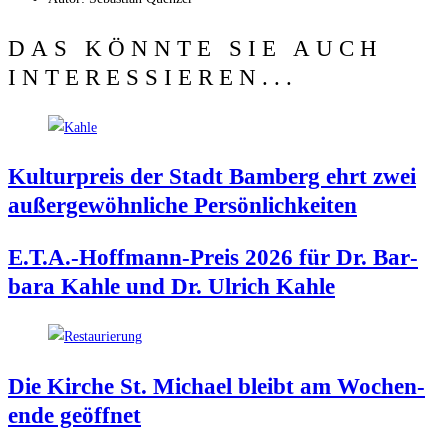
DAS KÖNNTE SIE AUCH
INTERESSIEREN...
Kul­tur­preis der Stadt Bam­berg ehrt zwei
außer­ge­wöhn­li­che Persönlichkeiten
E.T.A.-Hoffmann-Preis 2026 für Dr. Bar­
ba­ra Kah­le und Dr. Ulrich Kahle
Die Kir­che St. Micha­el bleibt am Wochen­
en­de geöffnet