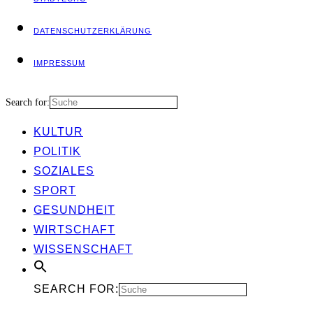
DATEN­SCHUTZ­ER­KLÄ­RUNG
IMPRES­SUM
Search for:
KUL­TUR
POLI­TIK
SOZIA­LES
SPORT
GESUND­HEIT
WIRT­SCHAFT
WIS­SEN­SCHAFT
SEARCH FOR: