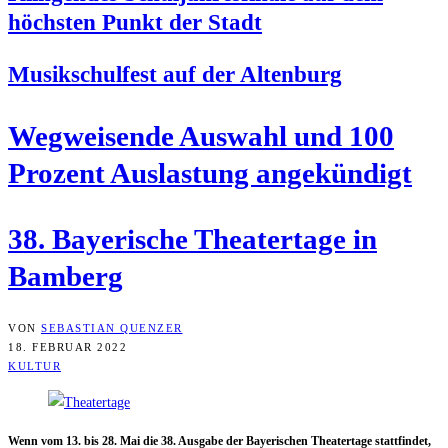
höchs­ten Punkt der Stadt
Musik­schul­fest auf der Altenburg
Weg­wei­sen­de Aus­wahl und 100
Pro­zent Aus­las­tung angekündigt
38. Baye­ri­sche Thea­ter­ta­ge in
Bamberg
VON
SEBASTIAN QUENZER
18. FEBRUAR 2022
KULTUR
Wenn vom 13. bis 28. Mai die 38. Aus­ga­be der Baye­ri­schen Thea­ter­ta­ge statt­fin­det,