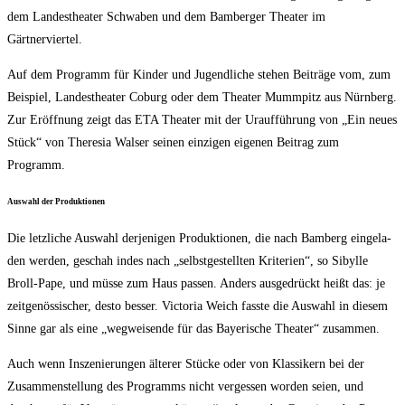
dem Lan­des­thea­ter Schwa­ben und dem Bam­ber­ger Thea­ter im
Gärtnerviertel.
Auf dem Pro­gramm für Kin­der und Jugend­li­che ste­hen Bei­trä­ge vom, zum
Bei­spiel, Lan­des­thea­ter Coburg oder dem Thea­ter Mumm­pitz aus Nürn­berg.
Zur Eröff­nung zeigt das ETA Thea­ter mit der Urauf­füh­rung von „Ein neu­es
Stück“ von The­re­sia Wal­ser sei­nen ein­zi­gen eige­nen Bei­trag zum
Programm.
Aus­wahl der Produktionen
Die letz­li­che Aus­wahl der­je­ni­gen Pro­duk­tio­nen, die nach Bam­berg ein­ge­la­
den wer­den, geschah indes nach „selbst­ge­stell­ten Kri­te­ri­en“, so Sibyl­le
Broll-Pape, und müs­se zum Haus pas­sen. Anders aus­ge­drückt heißt das: je
zeit­ge­nös­si­scher, des­to bes­ser. Vic­to­ria Weich fass­te die Aus­wahl in die­sem
Sin­ne gar als eine „weg­wei­sen­de für das Baye­ri­sche Thea­ter“ zusammen.
Auch wenn Insze­nie­run­gen älte­rer Stü­cke oder von Klas­si­kern bei der
Zusam­men­stel­lung des Pro­gramms nicht ver­ges­sen wor­den sei­en, und