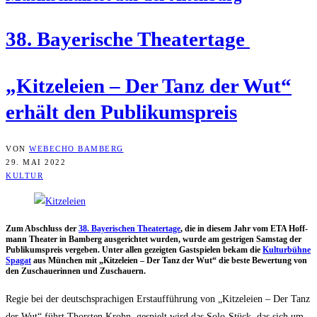
38. Baye­ri­sche Theatertage
„Kit­ze­lei­en – Der Tanz der Wut“
erhält den Publikumspreis
VON
WEBECHO BAMBERG
29. MAI 2022
KULTUR
Zum Abschluss der
38. Baye­ri­schen Thea­ter­ta­ge
, die in die­sem Jahr vom ETA Hoff­
mann Thea­ter in Bam­berg aus­ge­rich­tet wur­den, wur­de am gest­ri­gen Sams­tag der
Publi­kums­preis ver­ge­ben. Unter allen gezeig­ten Gast­spie­len bekam die
Kul­tur­büh­ne
Spa­gat
aus Mün­chen mit „Kit­ze­lei­en – Der Tanz der Wut“ die bes­te Bewer­tung von
den Zuschaue­rin­nen und Zuschauern.
Regie bei der deutsch­spra­chi­gen Erst­auf­füh­rung von „Kit­ze­lei­en – Der Tanz
der Wut“ führt Thors­ten Krohn, gespielt wird das Solo-Stück, das sich um