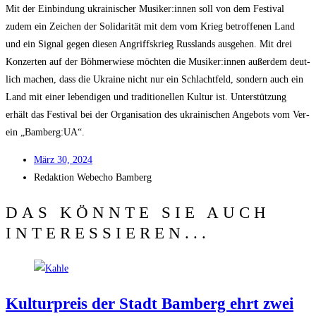
Mit der Ein­bin­dung ukrai­ni­scher Musiker:innen soll von dem Fes­ti­val
zudem ein Zei­chen der Soli­da­ri­tät mit dem vom Krieg betrof­fe­nen Land
und ein Signal gegen die­sen Angriffs­krieg Russ­lands aus­ge­hen. Mit drei
Kon­zer­ten auf der Böh­mer­wie­se möch­ten die Musiker:innen außer­dem deut­
lich machen, dass die Ukrai­ne nicht nur ein Schlacht­feld, son­dern auch ein
Land mit einer leben­di­gen und tra­di­tio­nel­len Kul­tur ist. Unter­stüt­zung
erhält das Fes­ti­val bei der Orga­ni­sa­ti­on des ukrai­ni­schen Ange­bots vom Ver­
ein „Bamberg:UA“.
März 30, 2024
Redak­ti­on
Web­echo Bamberg
DAS KÖNNTE SIE AUCH
INTERESSIEREN...
Kul­tur­preis der Stadt Bam­berg ehrt zwei