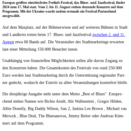
Euro­pas größ­tes ein­tritts­frei­es Frei­luft-Fes­ti­val, das Blues- und Jazz­fes­ti­val, fin­det
2024 zum 17. Mal statt. Vom 2. bis 11. August ste­hen dut­zen­de Kon­zer­te auf dem
Pro­gramm. Mit der Ukrai­ne wur­de zudem erst­mals ein Fes­ti­val-Part­ner­land
ausgewählt.
Auf dem Max­platz, auf der Böh­mer­wie­se und auf wei­te­ren Büh­nen in Stadt
und Land­kreis tre­ten beim 17. Blues- und Jazz­fes­ti­val
zwi­schen 2. und 11.
August
etwa 60 Bands auf. Die Ver­an­stal­ter des Stadt­mar­ke­tings erwar­ten
laut einer Mit­tei­lung 150.000 Besucher:innen.
Unab­hän­gig von finan­zi­el­len Mög­lich­kei­ten sol­len alle davon Zugang zu
den Kon­zer­ten haben. Die Gesamt­kos­ten des Fes­ti­vals von rund 250.000
Euro wer­den laut Stadt­mar­ke­ting durch die Unter­stüt­zung regio­na­ler Part­
ner gedeckt, wodurch der Ein­tritt zu allen Ver­an­stal­tun­gen kos­ten­frei bleibt.
Die dies­jäh­ri­ge Aus­ga­be steht unter dem Mot­to „Best of Blues“. Ent­spre­
chend ste­hen Namen wie Richie Arndt, Abi Wal­len­stein , Gre­gor Hil­den,
Albie Donel­ly, Big Dad­dy Wil­son, San 2, Jus­ti­na Lee Brown , Micha­el van
Mer­wyk , Blue Deal, The Blues­a­no­vas, Jim­my Rei­ter oder Andre­as Küm­
mert auf dem Programm.