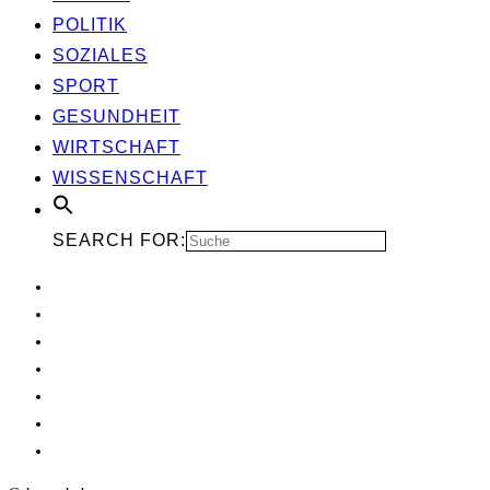
POLI­TIK
SOZIA­LES
SPORT
GESUND­HEIT
WIRT­SCHAFT
WIS­SEN­SCHAFT
SEARCH FOR: