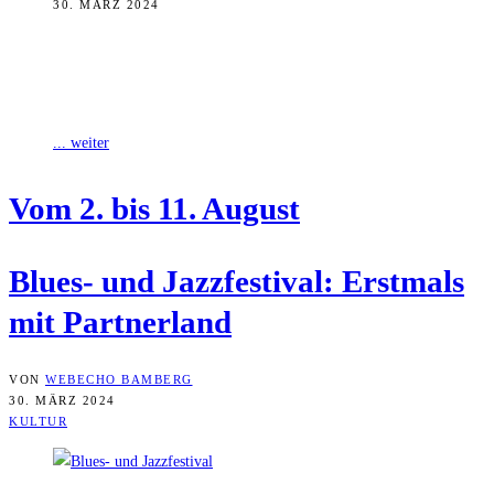
30. MÄRZ 2024
Europas größtes eintrittsfreies Freiluft-Festival, das Blues- und
Jazzfestival, findet 2024 zum 17. Mal statt. Vom 2. bis 11. August
stehen dutzende Konzerte
... weiter
Vom 2. bis 11. August
Blues- und Jazz­fes­ti­val: Erst­mals
mit Partnerland
VON
WEBECHO BAMBERG
30. MÄRZ 2024
KULTUR