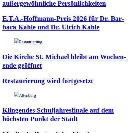
außer­ge­wöhn­li­che Persönlichkeiten
E.T.A.-Hoffmann-Preis 2026 für Dr. Bar­
ba­ra Kah­le und Dr. Ulrich Kahle
Die Kir­che St. Micha­el bleibt am Wochen­
en­de geöffnet
Restau­rie­rung wird fortgesetzt
Klin­gen­des Schul­jah­res­fi­na­le auf dem
höchs­ten Punkt der Stadt