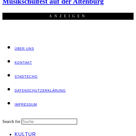
Musik­schul­fest auf der Altenburg
ANZEI­GEN
ÜBER UNS
KON­TAKT
STADT­ECHO
DATEN­SCHUTZ­ER­KLÄ­RUNG
IMPRES­SUM
Search for:
KUL­TUR