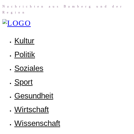
Nach­rich­ten aus Bam­berg und der
Region
Kul­tur
Poli­tik
Sozia­les
Sport
Gesund­heit
Wirt­schaft
Wis­sen­schaft