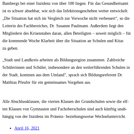
Bam­bergs bei einer Inzi­denz von über 100 lie­gen. Für das Gesund­heits­amt
ist es schwer abseh­bar, wie sich das Infek­ti­ons­ge­sche­hen wei­ter ent­wi­ckelt.
„Die Situa­ti­on hat sich im Ver­gleich zur Vor­wo­che nicht ver­bes­sert“, so die
Lei­te­rin des Fach­be­rei­ches, Dr. Susan­ne Paul­mann. Außer­dem liegt den
Mit­glie­dern des Kri­sen­sta­bes dar­an, allen Betei­lig­ten – soweit mög­lich – für
die kom­men­de Woche Klar­heit über die Situa­ti­on an Schu­len und Kitas
zu geben.
„Stadt und Land­kreis arbei­ten als Bil­dungs­re­gi­on zusam­men. Zahl­rei­che
Schü­le­rin­nen und Schü­ler, ins­be­son­de­re an den wei­ter­füh­ren­den Schu­len in
der Stadt, kom­men aus dem Umland“, sprach sich Bil­dungs­re­fe­rent Dr.
Mat­thi­as Pfeu­fer für ein gemein­sa­mes Vor­ge­hen aus.
Alle Abschluss­klas­sen, die vier­ten Klas­sen der Grund­schu­len sowie die elf­
ten Klas­sen von Gym­na­si­en und Fach­ober­schu­len sind auch künf­tig unab­
hän­gig von der Inzi­denz im Prä­senz- bezie­hungs­wei­se Wechselunterricht.
April 16, 2021