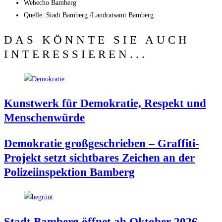
Web­echo Bamberg
Quel­le: Stadt Bam­berg /​Land­rats­amt Bamberg
DAS KÖNNTE SIE AUCH
INTERESSIEREN...
Kunst­werk für Demo­kra­tie, Respekt und
Menschenwürde
Demo­kra­tie groß­ge­schrie­ben – Graf­fi­ti-
Pro­jekt setzt sicht­ba­res Zei­chen an der
Poli­zei­in­spek­ti­on Bamberg
Stadt Bam­berg öff­net ab Okto­ber 2026