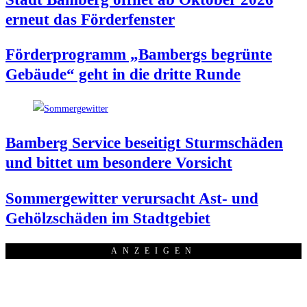
erneut das Förderfenster
För­der­pro­gramm „Bam­bergs begrün­te
Gebäu­de“ geht in die drit­te Runde
Bam­berg Ser­vice besei­tigt Sturm­schä­den
und bit­tet um beson­de­re Vorsicht
Som­mer­ge­wit­ter ver­ur­sacht Ast- und
Gehölz­schä­den im Stadtgebiet
ANZEI­GEN