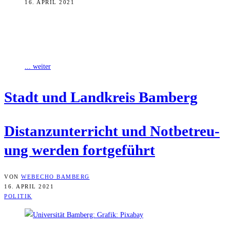
16. APRIL 2021
In Schulen und Kitas in Stadt und Landkreis Bamberg gilt auch für
die kommende Woche Distanzunterricht und Notbetreuung. Darauf
hat sich die
... weiter
Stadt und Land­kreis Bamberg
Distanz­un­ter­richt und Not­be­treu­
ung wer­den fortgeführt
VON
WEBECHO BAMBERG
16. APRIL 2021
POLITIK