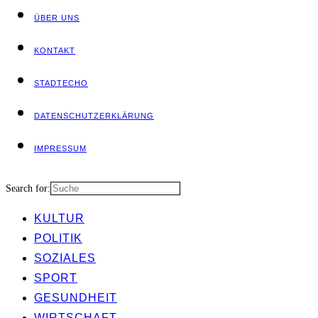
ÜBER UNS
KON­TAKT
STADT­ECHO
DATEN­SCHUTZ­ER­KLÄ­RUNG
IMPRES­SUM
Search for:
KUL­TUR
POLI­TIK
SOZIA­LES
SPORT
GESUND­HEIT
WIRT­SCHAFT