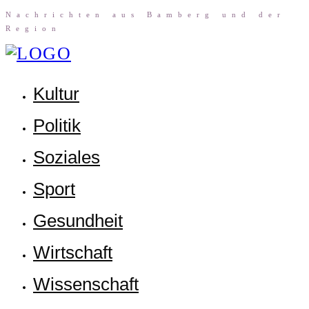
Nach­rich­ten aus Bam­berg und der
Region
Kul­tur
Poli­tik
Sozia­les
Sport
Gesund­heit
Wirt­schaft
Wis­sen­schaft