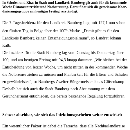
In Schu­len und Kitas in Stadt und Land­kreis Bam­berg gilt auch für die kom­men­de
Woche Distanz­un­ter­richt und Not­be­treu­ung. Dar­auf hat sich die gemein­sa­me Koor­
di­nie­rungs­grup­pe am heu­ti­gen Frei­tag verständigt.
Die 7‑Tagesinzidenz für den Land­kreis Bam­berg liegt mit 127,1 nun schon
er
den fünf­ten Tag in Fol­ge über der 100
-Mar­ke. „Damit gibt es für den
Land­kreis Bam­berg kei­nen Ent­schei­dungs­spiel­raum“, so Land­rat Johann
Kalb.
Die Inzi­denz für die Stadt Bam­berg lag von Diens­tag bis Don­ners­tag über
100, und am heu­ti­gen Frei­tag mit 94,3 knapp dar­un­ter. „Wir blei­ben bei der
Ent­schei­dung von letz­ter Woche, um nicht mit­ten in der kom­men­den Woche
die Not­brem­se zie­hen zu müs­sen und Plan­bar­keit für die Eltern und Schu­len
zu gewähr­leis­ten“, so Bam­bergs Zwei­ter Bür­ger­meis­ter Jonas Glüsen­kamp.
Des­halb hat sich auch die Stadt Bam­berg nach Abstim­mung mit dem
Gesund­heits­amt ent­schie­den, die bereits bestehen­de Rege­lung fortzuführen.
Schwer abseh­bar, wie sich das Infek­ti­ons­ge­sche­hen wei­ter entwickelt
Ein wesent­li­cher Fak­tor ist dabei die Tat­sa­che, dass alle Nach­bar­land­krei­se