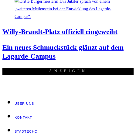
Wil­ly-Brandt-Platz offi­zi­ell eingeweiht
Ein neu­es Schmuck­stück glänzt auf dem
Lagarde-Campus
ANZEI­GEN
ÜBER UNS
KON­TAKT
STADT­ECHO