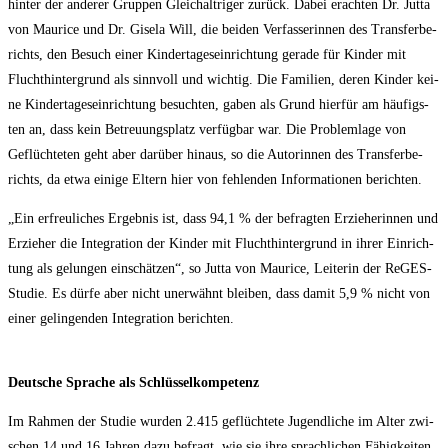
hin­ter der ande­rer Grup­pen Gleich­alt­ri­ger zurück. Dabei erach­ten Dr. Jut­ta
von Mau­rice und Dr. Gise­la Will, die bei­den Ver­fas­se­rin­nen des Trans­fer­be­
richts, den Besuch einer Kin­der­ta­ges­ein­rich­tung gera­de für Kin­der mit
Flucht­hin­ter­grund als sinn­voll und wich­tig. Die Fami­li­en, deren Kin­der kei­
ne Kin­der­ta­ges­ein­rich­tung besuch­ten, gaben als Grund hier­für am häu­figs­
ten an, dass kein Betreu­ungs­platz ver­füg­bar war. Die Pro­blem­la­ge von
Geflüch­te­ten geht aber dar­über hin­aus, so die Autorin­nen des Trans­fer­be­
richts, da etwa eini­ge Eltern hier von feh­len­den Infor­ma­tio­nen berichten.
„Ein erfreu­li­ches Ergeb­nis ist, dass 94,1 % der befrag­ten Erzie­he­rin­nen und
Erzie­her die Inte­gra­ti­on der Kin­der mit Flucht­hin­ter­grund in ihrer Ein­rich­
tung als gelun­gen ein­schät­zen“, so Jut­ta von Mau­rice, Lei­te­rin der ReGES-
Stu­die. Es dür­fe aber nicht uner­wähnt blei­ben, dass damit 5,9 % nicht von
einer gelin­gen­den Inte­gra­ti­on berichten.
Deut­sche Spra­che als Schlüsselkompetenz
Im Rah­men der Stu­die wur­den 2.415 geflüch­te­te Jugend­li­che im Alter zwi­
schen 14 und 16 Jah­ren dazu befragt, wie sie ihre sprach­li­chen Fähig­kei­ten