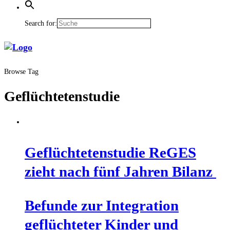
Search for:
Browse Tag
Geflüchtetenstudie
Geflüch­te­ten­stu­die ReGES
zieht nach fünf Jah­ren Bilanz
Befun­de zur Inte­gra­ti­on
geflüch­te­ter Kin­der und