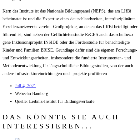
Kern des Insti­tuts ist das Natio­na­le Bil­dungs­pa­nel (NEPS), das am LIf­Bi
behei­ma­tet ist und die Exper­ti­se eines deutsch­land­wei­ten, inter­dis­zi­pli­nä­ren
Exzel­lenz­netz­werks ver­eint. Groß­pro­jek­te, an denen das LIf­Bi betei­ligt oder
füh­rend ist, sind neben der Geflüch­te­ten­stu­die ReGES auch das schul­be­zo­
ge­ne Inklu­si­ons­pro­jekt INSIDE oder die För­der­stu­die für benach­tei­lig­te
Kin­der und Fami­li­en BRISE. Grund­la­ge dafür sind die eige­nen For­schungs-
und Ent­wick­lungs­ar­bei­ten, ins­be­son­de­re die fun­dier­te Instru­men­ten- und
Metho­den­ent­wick­lung für längs­schnitt­li­che Bil­dungs­stu­di­en, von der auch
ande­re Infra­struk­tur­ein­rich­tun­gen und ‑pro­jek­te profitieren.
Juli 4, 2021
Web­echo Bamberg
Quel­le: Leib­niz-Insti­tut für Bildungsverläufe
DAS KÖNNTE SIE AUCH
INTERESSIEREN...