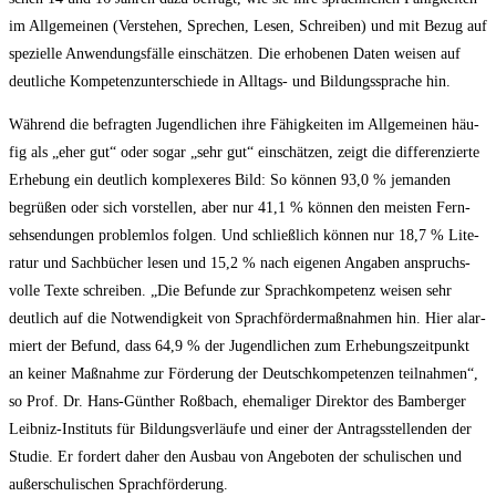
im All­ge­mei­nen (Ver­ste­hen, Spre­chen, Lesen, Schrei­ben) und mit Bezug auf
spe­zi­el­le Anwen­dungs­fäl­le ein­schät­zen. Die erho­be­nen Daten wei­sen auf
deut­li­che Kom­pe­tenz­un­ter­schie­de in All­tags- und Bil­dungs­spra­che hin.
Wäh­rend die befrag­ten Jugend­li­chen ihre Fähig­kei­ten im All­ge­mei­nen häu­
fig als „eher gut“ oder sogar „sehr gut“ ein­schät­zen, zeigt die dif­fe­ren­zier­te
Erhe­bung ein deut­lich kom­ple­xe­res Bild: So kön­nen 93,0 % jeman­den
begrü­ßen oder sich vor­stel­len, aber nur 41,1 % kön­nen den meis­ten Fern­
seh­sen­dun­gen pro­blem­los fol­gen. Und schließ­lich kön­nen nur 18,7 % Lite­
ra­tur und Sach­bü­cher lesen und 15,2 % nach eige­nen Anga­ben anspruchs­
vol­le Tex­te schrei­ben. „Die Befun­de zur Sprach­kom­pe­tenz wei­sen sehr
deut­lich auf die Not­wen­dig­keit von Sprach­för­der­maß­nah­men hin. Hier alar­
miert der Befund, dass 64,9 % der Jugend­li­chen zum Erhe­bungs­zeit­punkt
an kei­ner Maß­nah­me zur För­de­rung der Deutsch­kom­pe­ten­zen teil­nah­men“,
so Prof. Dr. Hans-Gün­ther Roß­bach, ehe­ma­li­ger Direk­tor des Bam­ber­ger
Leib­niz-Insti­tuts für Bil­dungs­ver­läu­fe und einer der Antrags­stel­len­den der
Stu­die. Er for­dert daher den Aus­bau von Ange­bo­ten der schu­li­schen und
außer­schu­li­schen Sprachförderung.