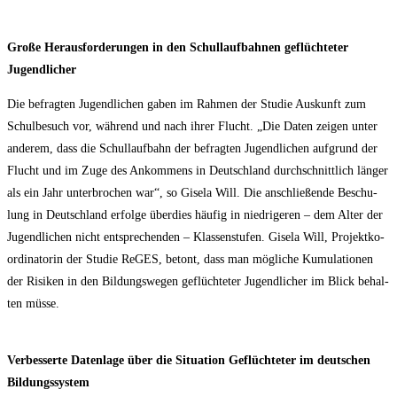
Gro­ße Her­aus­for­de­run­gen in den Schul­lauf­bah­nen geflüch­te­ter
Jugendlicher
Die befrag­ten Jugend­li­chen gaben im Rah­men der Stu­die Aus­kunft zum
Schul­be­such vor, wäh­rend und nach ihrer Flucht. „Die Daten zei­gen unter
ande­rem, dass die Schul­lauf­bahn der befrag­ten Jugend­li­chen auf­grund der
Flucht und im Zuge des Ankom­mens in Deutsch­land durch­schnitt­lich län­ger
als ein Jahr unter­bro­chen war“, so Gise­la Will. Die anschlie­ßen­de Beschu­
lung in Deutsch­land erfol­ge über­dies häu­fig in nied­ri­ge­ren – dem Alter der
Jugend­li­chen nicht ent­spre­chen­den – Klas­sen­stu­fen. Gise­la Will, Pro­jekt­ko­
or­di­na­to­rin der Stu­die ReGES, betont, dass man mög­li­che Kumu­la­tio­nen
der Risi­ken in den Bil­dungs­we­gen geflüch­te­ter Jugend­li­cher im Blick behal­
ten müsse.
Ver­bes­ser­te Daten­la­ge über die Situa­ti­on Geflüch­te­ter im deut­schen
Bildungssystem