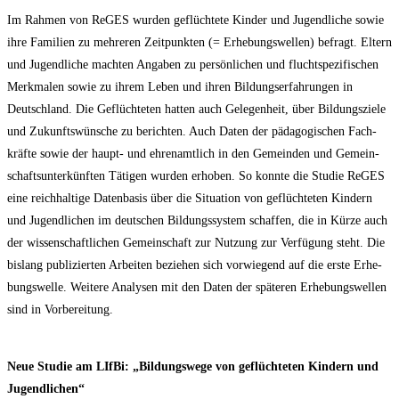
Im Rah­men von ReGES wur­den geflüch­te­te Kin­der und Jugend­li­che sowie
ihre Fami­li­en zu meh­re­ren Zeit­punk­ten (= Erhe­bungs­wel­len) befragt. Eltern
und Jugend­li­che mach­ten Anga­ben zu per­sön­li­chen und flucht­spe­zi­fi­schen
Merk­ma­len sowie zu ihrem Leben und ihren Bil­dungs­er­fah­run­gen in
Deutsch­land. Die Geflüch­te­ten hat­ten auch Gele­gen­heit, über Bil­dungs­zie­le
und Zukunfts­wün­sche zu berich­ten. Auch Daten der päd­ago­gi­schen Fach­
kräf­te sowie der haupt- und ehren­amt­lich in den Gemein­den und Gemein­
schafts­un­ter­künf­ten Täti­gen wur­den erho­ben. So konn­te die Stu­die ReGES
eine reich­hal­ti­ge Daten­ba­sis über die Situa­ti­on von geflüch­te­ten Kin­dern
und Jugend­li­chen im deut­schen Bil­dungs­sys­tem schaf­fen, die in Kür­ze auch
der wis­sen­schaft­li­chen Gemein­schaft zur Nut­zung zur Ver­fü­gung steht. Die
bis­lang publi­zier­ten Arbei­ten bezie­hen sich vor­wie­gend auf die ers­te Erhe­
bungs­wel­le. Wei­te­re Ana­ly­sen mit den Daten der spä­te­ren Erhe­bungs­wel­len
sind in Vorbereitung.
Neue Stu­die am LIf­Bi: „Bil­dungs­we­ge von geflüch­te­ten Kin­dern und
Jugendlichen“