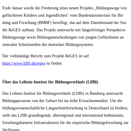
Ende Janu­ar wur­de die För­de­rung eines neu­en Pro­jekts „Bil­dungs­we­ge von
geflüch­te­ten Kin­dern und Jugend­li­chen“ vom Bun­des­mi­nis­te­ri­um für Bil­
dung und For­schung (BMBF) bewil­ligt, das auf dem Daten­be­stand der Stu­
die ReGES auf­baut. Das Pro­jekt unter­sucht mit län­ger­fris­ti­ger Per­spek­ti­ve
Bil­dungs­we­ge sowie Bil­dungs­ent­schei­dun­gen von jun­gen Geflüch­te­ten an
zen­tra­len Schnitt­stel­len des deut­schen Bildungssystems.
Der voll­stän­di­ge Bericht zum Pro­jekt ReGES ist auf
https://www.lifbi.de/reges
zu finden.
Über das Leib­niz-Insti­tut für Bil­dungs­ver­läu­fe (LIf­Bi)
Das Leib­niz-Insti­tut für Bil­dungs­ver­läu­fe (LIf­Bi) in Bam­berg unter­sucht
Bil­dungs­pro­zes­se von der Geburt bis ins hohe Erwach­se­nen­al­ter. Um die
bil­dungs­wis­sen­schaft­li­che Längs­schnitt­for­schung in Deutsch­land zu för­dern,
stellt das LIf­Bi grund­le­gen­de, über­re­gio­nal und inter­na­tio­nal bedeut­sa­me,
for­schungs­ba­sier­te Infra­struk­tu­ren für die empi­ri­sche Bil­dungs­for­schung zur
Verfügung.