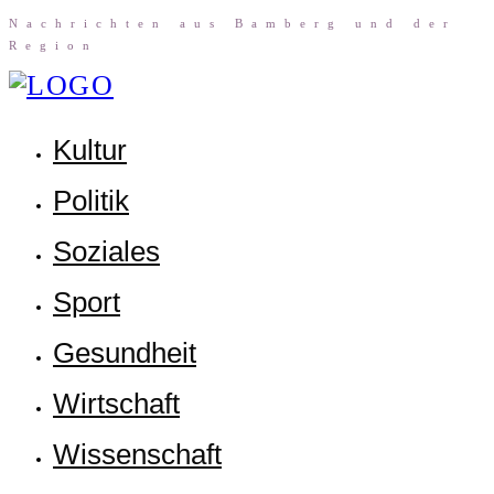
Nach­rich­ten aus Bam­berg und der
Region
Kul­tur
Poli­tik
Sozia­les
Sport
Gesund­heit
Wirt­schaft
Wis­sen­schaft