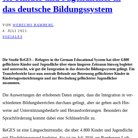
das deut­sche Bildungssystem
VON
WEBECHO BAMBERG
4. JULI 2021
SOZIALES
Die Stu­die ReGES – Refu­gees in the Ger­man Edu­ca­tio­nal Sys­tem hat über 4.800
geflüch­te­te Kin­der und Jugend­li­che über einen län­ge­ren Zeit­raum hin­weg beglei­tet
und unter­sucht, wie gut die Inte­gra­ti­on in das deut­sche Bil­dungs­sys­tem gelingt. Ein
Trans­fer­be­richt fasst nun zen­tra­le Befun­de zur Betreu­ung geflüch­te­ter Kin­der in
Kin­der­ta­ges­ein­rich­tun­gen und zur Beschu­lung geflüch­te­ter Jugend­li­cher
zusammen.
Die Aus­wer­tun­gen der erho­be­nen Daten zei­gen, dass die Inte­gra­ti­on in ver­
schie­de­nen Bil­dungs­be­rei­chen durch­aus gelingt, aber sie geben auch Hin­
wei­se auf Unter­stüt­zungs­be­dar­fe und Her­aus­for­de­run­gen. Beson­ders der
Sprach­för­de­rung kommt dabei eine Schlüs­sel­rol­le zu.
ReGES ist eine Längs­schnitt­stu­die, die über 4.800 Kin­der und Jugend­li­che
mit Flucht­hin­ter­grund beglei­tet. Sie ist im Juli 2016 am Bam­ber­ger Leib­