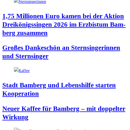
1,75 Mil­lio­nen Euro kamen bei der Akti­on
Drei­kö­nigs­sin­gen 2026 im Erz­bis­tum Bam­
berg zusammen
Gro­ßes Dan­ke­schön an Stern­sin­ge­rin­nen
und Sternsinger
Stadt Bam­berg und Lebens­hil­fe star­ten
Kooperation
Neu­er Kaf­fee für Bam­berg – mit dop­pel­ter
Wirkung