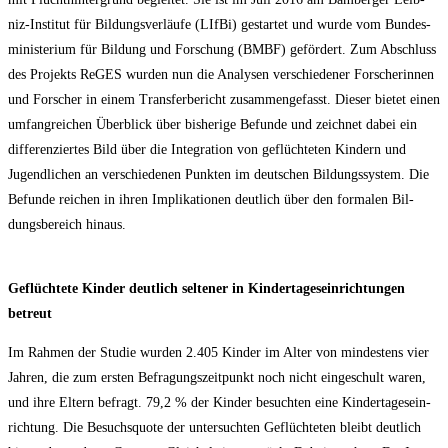
niz-Insti­tut für Bil­dungs­ver­läu­fe (LIf­Bi) gestar­tet und wur­de vom Bun­des­
mi­nis­te­ri­um für Bil­dung und For­schung (BMBF) geför­dert. Zum Abschluss
des Pro­jekts ReGES wur­den nun die Ana­ly­sen ver­schie­de­ner For­sche­rin­nen
und For­scher in einem Trans­fer­be­richt zusam­men­ge­fasst. Die­ser bie­tet einen
umfang­rei­chen Über­blick über bis­he­ri­ge Befun­de und zeich­net dabei ein
dif­fe­ren­zier­tes Bild über die Inte­gra­ti­on von geflüch­te­ten Kin­dern und
Jugend­li­chen an ver­schie­de­nen Punk­ten im deut­schen Bil­dungs­sys­tem. Die
Befun­de rei­chen in ihren Impli­ka­tio­nen deut­lich über den for­ma­len Bil­
dungs­be­reich hinaus.
Geflüch­te­te Kin­der deut­lich sel­te­ner in Kin­der­ta­ges­ein­rich­tun­gen
betreut
Im Rah­men der Stu­die wur­den 2.405 Kin­der im Alter von min­des­tens vier
Jah­ren, die zum ers­ten Befra­gungs­zeit­punkt noch nicht ein­ge­schult waren,
und ihre Eltern befragt. 79,2 % der Kin­der besuch­ten eine Kin­der­ta­ges­ein­
rich­tung. Die Besuchs­quo­te der unter­such­ten Geflüch­te­ten bleibt deut­lich