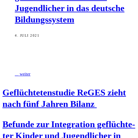
Jugend­li­cher in das deut­sche
Bildungssystem
4. JULI 2021
Die Studie ReGES – Refugees in the German Educational System
hat über 4.800 geflüchtete Kinder und Jugendliche über einen
längeren Zeitraum hinweg
... weiter
Geflüch­te­ten­stu­die ReGES zieht
nach fünf Jah­ren Bilanz
Befun­de zur Inte­gra­ti­on geflüch­te­
ter Kin­der und Jugend­li­cher in