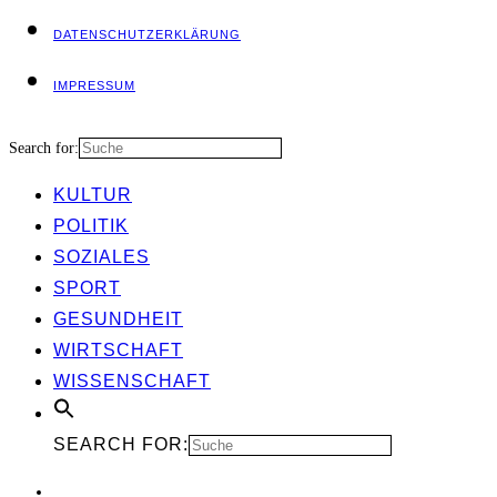
DATEN­SCHUTZ­ER­KLÄ­RUNG
IMPRES­SUM
Search for:
KUL­TUR
POLI­TIK
SOZIA­LES
SPORT
GESUND­HEIT
WIRT­SCHAFT
WIS­SEN­SCHAFT
SEARCH FOR: