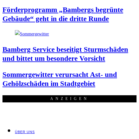
För­der­pro­gramm „Bam­bergs begrün­te
Gebäu­de“ geht in die drit­te Runde
Bam­berg Ser­vice besei­tigt Sturm­schä­den
und bit­tet um beson­de­re Vorsicht
Som­mer­ge­wit­ter ver­ur­sacht Ast- und
Gehölz­schä­den im Stadtgebiet
ANZEI­GEN
ÜBER UNS