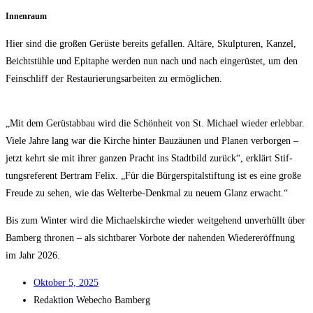
Innen­raum
Hier sind die gro­ßen Gerüs­te bereits gefal­len. Altä­re, Skulp­tu­ren, Kan­zel,
Beicht­stüh­le und Epi­ta­phe wer­den nun nach und nach ein­ge­rüs­tet, um den
Fein­schliff der Restau­rie­rungs­ar­bei­ten zu ermöglichen.
„Mit dem Gerüst­ab­bau wird die Schön­heit von St. Micha­el wie­der erleb­bar.
Vie­le Jah­re lang war die Kir­che hin­ter Bau­zäu­nen und Pla­nen ver­bor­gen –
jetzt kehrt sie mit ihrer gan­zen Pracht ins Stadt­bild zurück“, erklärt Stif­
tungs­re­fe­rent Bert­ram Felix. „Für die Bür­ger­spi­tal­stif­tung ist es eine gro­ße
Freu­de zu sehen, wie das Welt­erbe-Denk­mal zu neu­em Glanz erwacht.“
Bis zum Win­ter wird die Micha­els­kir­che wie­der weit­ge­hend unver­hüllt über
Bam­berg thro­nen – als sicht­ba­rer Vor­bo­te der nahen­den Wie­der­eröff­nung
im Jahr 2026.
Okto­ber 5, 2025
Redak­ti­on
Web­echo Bamberg