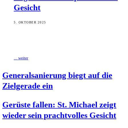
Gesicht
5. OKTOBER 2025
Es ist ein weiterer Meilenstein auf dem Weg zur Wiedereröffnung:
Die aufwendige Generalsanierung der ehemaligen Abteikirche St.
Michael geht in ihre finale
... weiter
Gene­ral­sa­nie­rung biegt auf die
Ziel­ge­ra­de ein
Gerüs­te fal­len: St. Micha­el zeigt
wie­der sein pracht­vol­les Gesicht