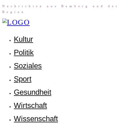
Nach­rich­ten aus Bam­berg und der
Region
Kul­tur
Poli­tik
Sozia­les
Sport
Gesund­heit
Wirt­schaft
Wis­sen­schaft