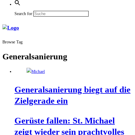
Search for:
Browse Tag
Generalsanierung
Gene­ral­sa­nie­rung biegt auf die
Ziel­ge­ra­de ein
Gerüs­te fal­len: St. Micha­el
zeigt wie­der sein pracht­vol­les