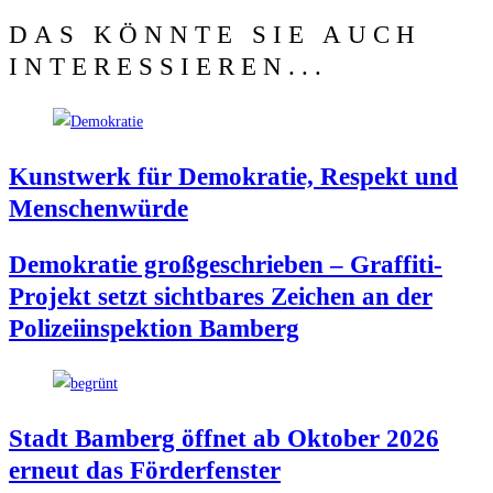
DAS KÖNNTE SIE AUCH
INTERESSIEREN...
Kunst­werk für Demo­kra­tie, Respekt und
Menschenwürde
Demo­kra­tie groß­ge­schrie­ben – Graf­fi­ti-
Pro­jekt setzt sicht­ba­res Zei­chen an der
Poli­zei­in­spek­ti­on Bamberg
Stadt Bam­berg öff­net ab Okto­ber 2026
erneut das Förderfenster