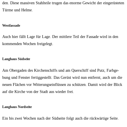
den. Die­se mas­si­ven Stahl­tei­le tru­gen das enor­me Gewicht der ein­ge­rüs­te­ten
Tür­me und Helme.
West­fas­sa­de
Auch hier fällt Lage für Lage. Der mitt­le­re Teil der Fas­sa­de wird in den
kom­men­den Wochen freigelegt.
Lang­haus Südseite
Am Oberg­aden des Kir­chen­schiffs und am Quer­schiff sind Putz, Farb­ge­
bung und Fens­ter fer­tig­ge­stellt. Das Gerüst wird nun ent­fernt, auch um die
neu­en Flä­chen vor Wit­te­rungs­ein­flüs­sen zu schüt­zen. Damit wird der Blick
auf die Kir­che von der Stadt aus wie­der frei.
Lang­haus Nordseite
Ein bis zwei Wochen nach der Süd­sei­te folgt auch die rück­wär­ti­ge Seite.