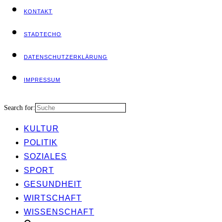
KON­TAKT
STADT­ECHO
DATEN­SCHUTZ­ER­KLÄ­RUNG
IMPRES­SUM
Search for:
KUL­TUR
POLI­TIK
SOZIA­LES
SPORT
GESUND­HEIT
WIRT­SCHAFT
WIS­SEN­SCHAFT