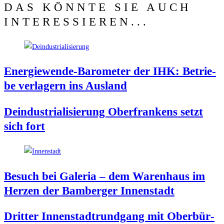
DAS KÖNNTE SIE AUCH
INTERESSIEREN...
Ener­gie­wen­de-Baro­me­ter der IHK: Betrie­
be ver­la­gern ins Ausland
Deindus­tria­li­sie­rung Ober­fran­kens setzt
sich fort
Besuch bei Gale­ria – dem Waren­haus im
Her­zen der Bam­ber­ger Innenstadt
Drit­ter Innen­stadt­rund­gang mit Ober­bür­