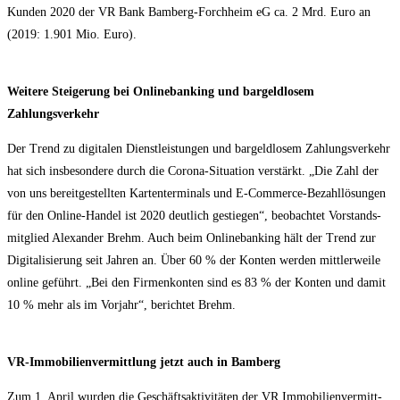
Kun­den 2020 der VR Bank Bam­berg-Forch­heim eG ca. 2 Mrd. Euro an
(2019: 1.901 Mio. Euro).
Wei­te­re Stei­ge­rung bei Online­ban­king und bar­geld­lo­sem
Zahlungsverkehr
Der Trend zu digi­ta­len Dienst­leis­tun­gen und bar­geld­lo­sem Zah­lungs­ver­kehr
hat sich ins­be­son­de­re durch die Coro­na-Situa­ti­on ver­stärkt. „Die Zahl der
von uns bereit­ge­stell­ten Kar­ten­ter­mi­nals und E‑Com­mer­ce-Bezahl­lö­sun­gen
für den Online-Han­del ist 2020 deut­lich gestie­gen“, beob­ach­tet Vor­stands­
mit­glied Alex­an­der Brehm. Auch beim Online­ban­king hält der Trend zur
Digi­ta­li­sie­rung seit Jah­ren an. Über 60 % der Kon­ten wer­den mitt­ler­wei­le
online geführt. „Bei den Fir­men­kon­ten sind es 83 % der Kon­ten und damit
10 % mehr als im Vor­jahr“, berich­tet Brehm.
VR-Immo­bi­li­en­ver­mitt­lung jetzt auch in Bamberg
Zum 1. April wur­den die Geschäfts­ak­ti­vi­tä­ten der VR Immo­bi­li­en­ver­mitt­