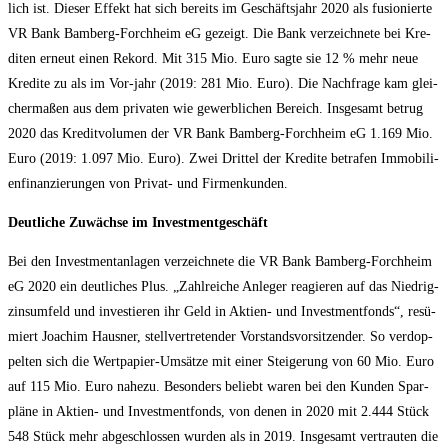
lich ist. Die­ser Effekt hat sich bereits im Geschäfts­jahr 2020 als fusio­nier­te
VR Bank Bam­berg-Forch­heim eG gezeigt. Die Bank ver­zeich­ne­te bei Kre­
di­ten erneut einen Rekord. Mit 315 Mio. Euro sag­te sie 12 % mehr neue
Kre­di­te zu als im Vor-jahr (2019: 281 Mio. Euro). Die Nach­fra­ge kam glei­
cher­ma­ßen aus dem pri­va­ten wie gewerb­li­chen Bereich. Ins­ge­samt betrug
2020 das Kre­dit­vo­lu­men der VR Bank Bam­berg-Forch­heim eG 1.169 Mio.
Euro (2019: 1.097 Mio. Euro). Zwei Drit­tel der Kre­di­te betra­fen Immo­bi­li­
en­fi­nan­zie­run­gen von Pri­vat- und Firmenkunden.
Deut­li­che Zuwäch­se im Investmentgeschäft
Bei den Invest­ment­an­la­gen ver­zeich­ne­te die VR Bank Bam­berg-Forch­heim
eG 2020 ein deut­li­ches Plus. „Zahl­rei­che Anle­ger reagie­ren auf das Nied­rig­
zins­um­feld und inves­tie­ren ihr Geld in Akti­en- und Invest­ment­fonds“, resü­
miert Joa­chim Haus­ner, stell­ver­tre­ten­der Vor­stands­vor­sit­zen­der. So ver­dop­
pel­ten sich die Wert­pa­pier-Umsät­ze mit einer Stei­ge­rung von 60 Mio. Euro
auf 115 Mio. Euro nahe­zu. Beson­ders beliebt waren bei den Kun­den Spar­
plä­ne in Akti­en- und Invest­ment­fonds, von denen in 2020 mit 2.444 Stück
548 Stück mehr abge­schlos­sen wur­den als in 2019. Ins­ge­samt ver­trau­ten die