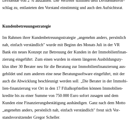
Divi­den­de von 2 % aus­zah­len. Die Ver­tre­ter stim­men dem Divi­den­den­vor­
schlag zu, ent­las­te­ten den Vor­stand ein­stim­mig und auch den Aufsichtsrat.
Kun­den­be­treu­ungs­stra­te­gie
Im Rah­men ihrer Kun­den­be­treu­ungs­stra­te­gie „ange­nehm anders, per­sön­lich
nah, ein­fach ver­ständ­lich“ wur­de mit Beginn des Monats Juli in der VR
Bank ein neu­es Kon­zept zur Betreu­ung der Kun­den in der Immo­bi­li­en­fi­nan­
zie­rung ein­ge­führt. Zum einen wur­den in einem län­ge­ren Aus­bil­dungs­zy­
klus über 30 Bera­ter neu für die Bera­tung zur Immo­bi­li­en­fi­nan­zie­rung aus­
ge­bil­det und zum ande­ren eine neue Bera­tungs­soft­ware ein­ge­führt, mit der
auch die Abwick­lung beschleu­nigt wer­den soll. „Die Bera­ter in der Immo­bi­
li­en-finan­zie­rung vor Ort in den 17 Fili­al­kopf­stel­len kön­nen Immo­bi­li­en­
kre­di­te bis zu einer Sum­me von 750.000 Euro sofort zusa­gen und dem
Kun­den eine Finan­zie­rungs­be­stä­ti­gung aus­hän­di­gen. Ganz nach dem Mot­to
„ange­nehm anders, per­sön­lich nah, ein­fach ver­ständ­lich“ freut sich Vor­
stands­vor­sit­zen­der Gre­gor Scheller.