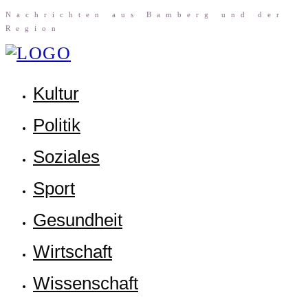
Nach­rich­ten aus Bam­berg und der
Region
Kul­tur
Poli­tik
Sozia­les
Sport
Gesund­heit
Wirt­schaft
Wis­sen­schaft