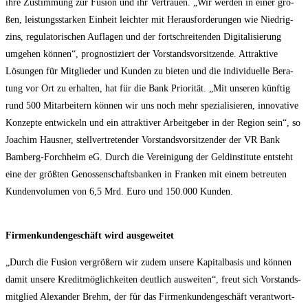
ihre Zustim­mung zur Fusi­on und ihr Ver­trau­en. „Wir wer­den in einer gro­
ßen, leis­tungs­star­ken Ein­heit leich­ter mit Her­aus­for­de­run­gen wie Nied­rig­
zins, regu­la­to­ri­schen Auf­la­gen und der fort­schrei­ten­den Digi­ta­li­sie­rung
umge­hen kön­nen“, pro­gnos­ti­ziert der Vor­stands­vor­sit­zen­de. Attrak­ti­ve
Lösun­gen für Mit­glie­der und Kun­den zu bie­ten und die indi­vi­du­el­le Bera­
tung vor Ort zu erhal­ten, hat für die Bank Prio­ri­tät. „Mit unse­ren künf­tig
rund 500 Mit­ar­bei­tern kön­nen wir uns noch mehr spe­zia­li­sie­ren, inno­va­ti­ve
Kon­zep­te ent­wi­ckeln und ein attrak­ti­ver Arbeit­ge­ber in der Regi­on sein“, so
Joa­chim Haus­ner, stell­ver­tre­ten­der Vor­stands­vor­sit­zen­der der VR Bank
Bam­berg-Forch­heim eG. Durch die Ver­ei­ni­gung der Geld­in­sti­tu­te ent­steht
eine der größ­ten Genos­sen­schafts­ban­ken in Fran­ken mit einem betreu­ten
Kun­den­vo­lu­men von 6,5 Mrd. Euro und 150.000 Kunden.
Fir­men­kun­den­ge­schäft wird ausgeweitet
„Durch die Fusi­on ver­grö­ßern wir zudem unse­re Kapi­tal­ba­sis und kön­nen
damit unse­re Kre­dit­mög­lich­kei­ten deut­lich aus­wei­ten“, freut sich Vor­stands­
mit­glied Alex­an­der Brehm, der für das Fir­men­kun­den­ge­schäft ver­ant­wort­