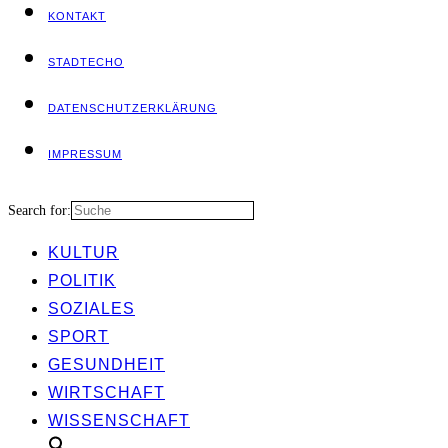
KON­TAKT
STADT­ECHO
DATEN­SCHUTZ­ER­KLÄ­RUNG
IMPRES­SUM
Search for:
KUL­TUR
POLI­TIK
SOZIA­LES
SPORT
GESUND­HEIT
WIRT­SCHAFT
WIS­SEN­SCHAFT