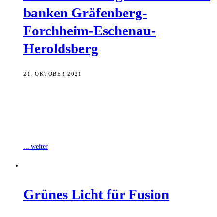
ban­ken Gräfenberg-
Forchheim-Eschenau-
Heroldsberg
21. OKTOBER 2021
Die VR Bank Bamberg-Forchheim eG und die Vereinigten
Raiffeisenbanken Gräfenberg-Forchheim-Eschenau-Heroldsberg eG
wurden anlässlich ihrer Fusion gestern am Amtsgericht Bamberg als
„VR Bank
... weiter
Grü­nes Licht für Fusion