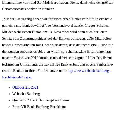
Bilanz­sum­me von rund 3,3 Mrd. Euro haben. Sie ist damit eine der größ­ten
Genos­sen­schafts-ban­ken in Franken.
„Mit der Ein­tra­gung haben wir juris­tisch einen Mei­len­stein für unse­re neue
gemein-same Bank bewäl­tigt“, so Vor­stands­vor­sit­zen­der Gre­gor Schel­ler.
Mit der tech­ni­schen Fusi­on am 13. Novem­ber wird dann auch der letz­te
Schritt zum Zusam­men­schluss bei-der Ban­ken voll­zo­gen. „Die Mit­ar­bei­ter
bei­der Häu­ser arbei­ten mit Hoch­druck dar­an, dass die tech­ni­sche Fusi­on für
die Kun­den rei­bungs­los ablau­fen wird“, so Schel­ler. „Die Erfah­run­gen aus
unse­rer Fusi­on von 2019 kom­men uns dabei sehr zugu­te.“ Über Details zur
tech­ni­schen Umstel­lung, die zukünf­ti­ge Bank­ver­bin­dung et cete­ra infor­mie­
ren die Ban­ken in ihren Filia­len sowie unter
http://www.vrbank-bamberg-
forchheim.de/fusion
.
Okto­ber 21, 2021
Web­echo Bamberg
Quel­le: VR Bank Bamberg-Forchheim
Foto: VR Bank Bamberg-Forchheim