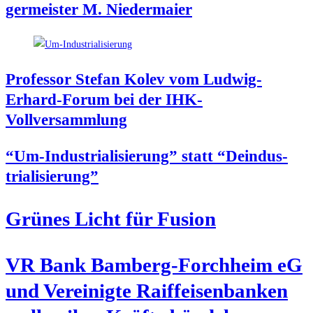
ger­meis­ter M. Niedermaier
Pro­fes­sor Ste­fan Kolev vom Lud­wig-
Erhard-Forum bei der IHK-
Vollversammlung
“Um-Indus­tria­li­sie­rung” statt “Deindus­
tria­li­sie­rung”
Grü­nes Licht für Fusion
VR Bank Bam­berg-Forch­heim eG
und Ver­ei­nig­te Raiff­ei­sen­ban­ken