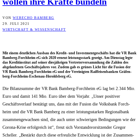
wol­len ihre Kräf­te bündeln
VON
WEBECHO BAMBERG
29. JULI 2021
WIRTSCHAFT & WISSENSCHAFT
Mit einem deut­li­chen Aus­bau des Kre­dit- und Invest­ment­ge­schäfts hat die VR Bank
Bam­berg-Forch­heim eG sich 2020 erneut leis­tungs­stark gezeigt. Am Diens­tag leg­te
das Kre­dit­in­sti­tut auf sei­ner dies­jäh­ri­gen Ver­tre­ter­ver­samm­lung die Zah­len des
abge­lau­fe­nen Geschäfts­jah­res vor. Zudem gab es grü­nes Licht für die Fusi­on der
VR Bank Bam­berg-Forch­heim eG und der Ver­ei­nig­ten Raiff­ei­sen­ban­ken Grä­fen­
berg-Forch­heim-Eschen­au-Herolds­berg eG.
Die Bilanz­sum­me der VR Bank Bam­berg-Forch­heim eG lag bei 2.344 Mio.
Euro und damit 141 Mio. Euro über dem Vor­jahr. „Unser posi­ti­ver
Geschäfts­ver­lauf bestä­tigt uns, dass mit der Fusi­on die Volks­bank Forch­
heim und die VR Bank Bam­berg zu einer leis­tungs­star­ken Regio­nal­bank
zusam­men­ge­wach­sen sind, die auch unter schwie­ri­gen Bedin­gun­gen wie der
Coro­na-Kri­se erfolg­reich ist“, freut sich Vor­stands­vor­sit­zen­der Gre­gor
Schel­ler. „Bestärkt durch die­se erfreu­li­che Ent­wick­lung ist der Zusam­men­