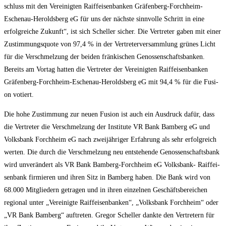
schluss mit den Ver­ei­nig­ten Raiff­ei­sen­ban­ken Grä­fen­berg-Forch­heim-
Eschen­au-Herolds­berg eG für uns der nächs­te sinn­vol­le Schritt in eine
erfolg­rei­che Zukunft“, ist sich Schel­ler sicher. Die Ver­tre­ter gaben mit einer
Zustim­mungs­quo­te von 97,4 % in der Ver­tre­ter­ver­samm­lung grü­nes Licht
für die Ver­schmel­zung der bei­den frän­ki­schen Genos­sen­schafts­ban­ken.
Bereits am Vor­tag hat­ten die Ver­tre­ter der Ver­ei­nig­ten Raiff­ei­sen­ban­ken
Grä­fen­berg-Forch­heim-Eschen­au-Herolds­berg eG mit 94,4 % für die Fusi­
on votiert.
Die hohe Zustim­mung zur neu­en Fusi­on ist auch ein Aus­druck dafür, dass
die Ver­tre­ter die Ver­schmel­zung der Insti­tu­te VR Bank Bam­berg eG und
Volks­bank Forch­heim eG nach zwei­jäh­ri­ger Erfah­rung als sehr erfolg­reich
wer­ten. Die durch die Ver­schmel­zung neu ent­ste­hen­de Genos­sen­schafts­bank
wird unver­än­dert als VR Bank Bam­berg-Forch­heim eG Volks­bank- Raiff­ei­
sen­bank fir­mie­ren und ihren Sitz in Bam­berg haben. Die Bank wird von
68.000 Mit­glie­dern getra­gen und in ihren ein­zel­nen Geschäfts­be­rei­chen
regio­nal unter „Ver­ei­nig­te Raiff­ei­sen­ban­ken“, „Volks­bank Forch­heim“ oder
„VR Bank Bam­berg“ auf­tre­ten. Gre­gor Schel­ler dank­te den Ver­tre­tern für