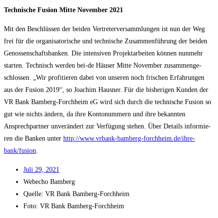
Tech­ni­sche Fusi­on Mit­te Novem­ber 2021
Mit den Beschlüs­sen der bei­den Ver­tre­ter­ver­samm­lun­gen ist nun der Weg
frei für die orga­ni­sa­to­ri­sche und tech­ni­sche Zusam­men­füh­rung der bei­den
Genos­sen­schafts­ban­ken. Die inten­si­ven Pro­jekt­ar­bei­ten kön­nen nun­mehr
star­ten. Tech­nisch wer­den bei-de Häu­ser Mit­te Novem­ber zusam­men­ge­
schlos­sen. „Wir pro­fi­tie­ren dabei von unse­ren noch fri­schen Erfah­run­gen
aus der Fusi­on 2019“, so Joa­chim Haus­ner. Für die bis­he­ri­gen Kun­den der
VR Bank Bam­berg-Forch­heim eG wird sich durch die tech­ni­sche Fusi­on so
gut wie nichts ändern, da ihre Kon­to­num­mern und ihre bekann­ten
Ansprech­part­ner unver­än­dert zur Ver­fü­gung ste­hen. Über Details infor­mie­
ren die Ban­ken unter
http://www.vrbank-bamberg-forchheim.de/ihre-
bank/fusion
.
Juli 29, 2021
Web­echo Bamberg
Quel­le: VR Bank Bamberg-Forchheim
Foto: VR Bank Bamberg-Forchheim