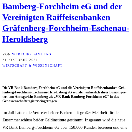
Bam­berg-Forch­heim eG und der
Ver­ei­nig­ten Raiff­ei­sen­ban­ken
Gräfenberg-Forchheim-Eschenau-
Heroldsberg
VON
WEBECHO BAMBERG
21. OKTOBER 2021
WIRTSCHAFT & WISSENSCHAFT
Die VR Bank Bam­berg-Forch­heim eG und die Ver­ei­nig­ten Raiff­ei­sen­ban­ken Grä­
fen­berg-Forch­heim-Eschen­au-Herolds­berg eG wur­den anläss­lich ihrer Fusi­on ges­
tern am Amts­ge­richt Bam­berg als „VR Bank Bam­berg-Forch­heim eG“ in das
Genos­sen­schafts­re­gis­ter eingetragen.
Im Juli hat­ten die Ver­tre­ter bei­der Ban­ken mit gro­ßer Mehr­heit für den
Zusam­men­schluss bei­der Geld­in­sti­tu­te gestimmt. Ins­ge­samt wird die neue
VR Bank Bam­berg-Forch­heim eG über 150.000 Kun­den betreu­en und eine