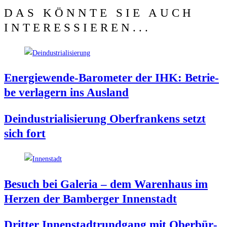
DAS KÖNNTE SIE AUCH
INTERESSIEREN...
Ener­gie­wen­de-Baro­me­ter der IHK: Betrie­
be ver­la­gern ins Ausland
Deindus­tria­li­sie­rung Ober­fran­kens setzt
sich fort
Besuch bei Gale­ria – dem Waren­haus im
Her­zen der Bam­ber­ger Innenstadt
Drit­ter Innen­stadt­rund­gang mit Ober­bür­