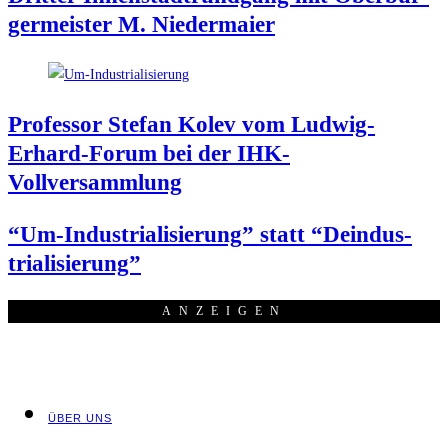
ger­meis­ter M. Niedermaier
Pro­fes­sor Ste­fan Kolev vom Lud­wig-
Erhard-Forum bei der IHK-
Vollversammlung
“Um-Indus­tria­li­sie­rung” statt “Deindus­
tria­li­sie­rung”
ANZEI­GEN
ÜBER UNS