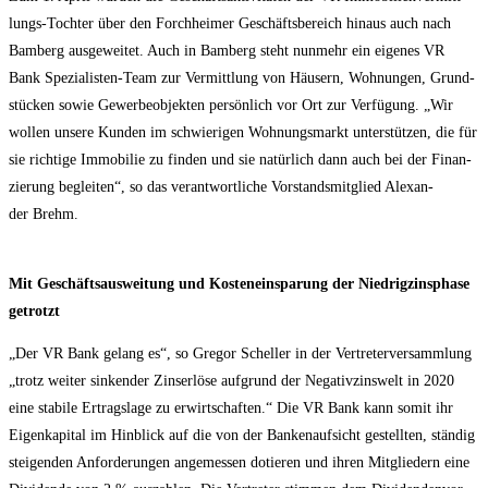
lungs-Toch­ter über den Forch­hei­mer Geschäfts­be­reich hin­aus auch nach
Bam­berg aus­ge­wei­tet. Auch in Bam­berg steht nun­mehr ein eige­nes VR
Bank Spe­zia­lis­ten-Team zur Ver­mitt­lung von Häu­sern, Woh­nun­gen, Grund­
stü­cken sowie Gewer­be­ob­jek­ten per­sön­lich vor Ort zur Ver­fü­gung. „Wir
wol­len unse­re Kun­den im schwie­ri­gen Woh­nungs­markt unter­stüt­zen, die für
sie rich­ti­ge Immo­bi­lie zu fin­den und sie natür­lich dann auch bei der Finan­
zie­rung beglei­ten“, so das ver­ant­wort­li­che Vor­stands­mit­glied Alex­an­
der Brehm.
Mit Geschäfts­aus­wei­tung und Kos­ten­ein­spa­rung der Nied­rig­zins­pha­se
getrotzt
„Der VR Bank gelang es“, so Gre­gor Schel­ler in der Ver­tre­ter­ver­samm­lung
„trotz wei­ter sin­ken­der Zins­er­lö­se auf­grund der Nega­tiv­zins­welt in 2020
eine sta­bi­le Ertrags­la­ge zu erwirt­schaf­ten.“ Die VR Bank kann somit ihr
Eigen­ka­pi­tal im Hin­blick auf die von der Ban­ken­auf­sicht gestell­ten, stän­dig
stei­gen­den Anfor­de­run­gen ange­mes­sen dotie­ren und ihren Mit­glie­dern eine