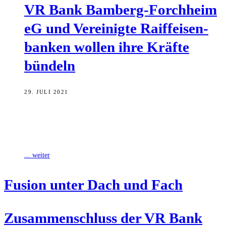
VR Bank Bam­berg-Forch­heim
eG und Ver­ei­nig­te Raiff­ei­sen­
ban­ken wol­len ihre Kräf­te
bündeln
29. JULI 2021
Mit einem deutlichen Ausbau des Kredit- und Investmentgeschäfts
hat die VR Bank Bamberg-Forchheim eG sich 2020 erneut
leistungsstark gezeigt. Am Dienstag legte
... weiter
Fusi­on unter Dach und Fach
Zusam­men­schluss der VR Bank