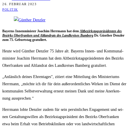
26. FEBRUAR 2023
POLITIK
Bay­erns Innen­mi­nis­ter Joa­chim Herr­mann hat dem
Alt­be­zirks­tags­prä­si­den­ten des
Bezirks Ober­fran­ken und Alt­land­rats des Land­krei­ses Bam­berg
Dr. Gün­ther Denz­ler
zum 75. Geburts­tag gratuliert.
Heu­te wird Gün­ther Denz­ler 75 Jah­re alt. Bay­erns Innen- und Kom­mu­nal­
mi­nis­ter Joa­chim Herr­mann hat dem Alt­be­zirks­tags­prä­si­den­ten des Bezirks
Ober­fran­ken und Alt­land­rat des Land­krei­ses Bam­berg gratuliert.
„Anläss­lich dei­nes Ehren­ta­ges“, zitiert eine Mit­tei­lung des Minis­te­ri­ums
Herr­mann, „möch­te ich dir für dein außer­or­dent­li­ches Wir­ken im Dienst der
kom­mu­na­len Selbst­ver­wal­tung erneut mei­nen Dank und mei­ne Aner­ken­
nung aussprechen.“
Herr­mann lob­te Denz­ler zudem für sein per­sön­li­ches Enga­ge­ment und sei­
nen Gestal­tungs­wil­len als Bezirks­tags­prä­si­dent des Bezirks Ober­fran­ken
etwa beim Erhalt von Betriebs­kli­ni­ken oder von land­wirt­schaft­li­chen