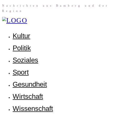
Nach­rich­ten aus Bam­berg und der
Region
Kul­tur
Poli­tik
Sozia­les
Sport
Gesund­heit
Wirt­schaft
Wis­sen­schaft