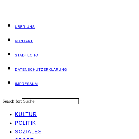
ÜBER UNS
KON­TAKT
STADT­ECHO
DATEN­SCHUTZ­ER­KLÄ­RUNG
IMPRES­SUM
Search for:
KUL­TUR
POLI­TIK
SOZIA­LES