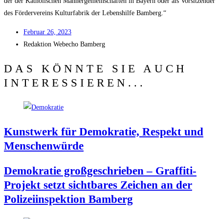
der der Katho­li­schen Män­ner­ge­mein­schaf­ten in Bay­ern oder als Vor­sit­zen­der
des För­der­ver­eins Kul­tur­fa­brik der Lebens­hil­fe Bamberg.“
Febru­ar 26, 2023
Redak­ti­on
Web­echo Bamberg
DAS KÖNNTE SIE AUCH
INTERESSIEREN...
Kunst­werk für Demo­kra­tie, Respekt und
Menschenwürde
Demo­kra­tie groß­ge­schrie­ben – Graf­fi­ti-
Pro­jekt setzt sicht­ba­res Zei­chen an der
Poli­zei­in­spek­ti­on Bamberg