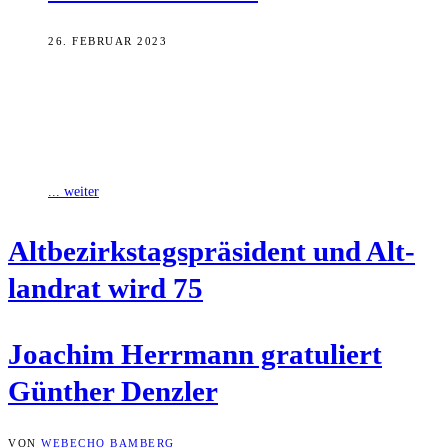
26. FEBRUAR 2023
Bayerns Innenminister Joachim Herrmann hat dem
Altbezirkstagspräsidenten des Bezirks Oberfranken und Altlandrats
des Landkreises Bamberg Dr. Günther Denzler zum 75. Geburtstag
gratuliert.
... weiter
Alt­be­zirks­tags­prä­si­dent und Alt­
land­rat wird 75
Joa­chim Herr­mann gra­tu­liert
Gün­ther Denzler
VON
WEBECHO BAMBERG