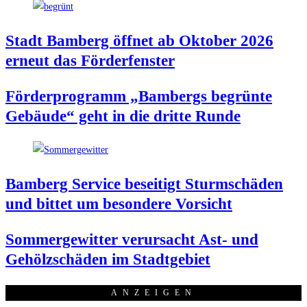
Stadt Bam­berg öff­net ab Okto­ber 2026
erneut das Förderfenster
För­der­pro­gramm „Bam­bergs begrün­te
Gebäu­de“ geht in die drit­te Runde
Bam­berg Ser­vice besei­tigt Sturm­schä­den
und bit­tet um beson­de­re Vorsicht
Som­mer­ge­wit­ter ver­ur­sacht Ast- und
Gehölz­schä­den im Stadtgebiet
ANZEI­GEN