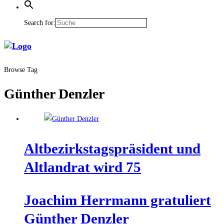
Search for:
Browse Tag
Günther Denzler
Alt­be­zirks­tags­prä­si­dent und
Alt­land­rat wird 75
Joa­chim Herr­mann gra­tu­liert
Gün­ther Denzler