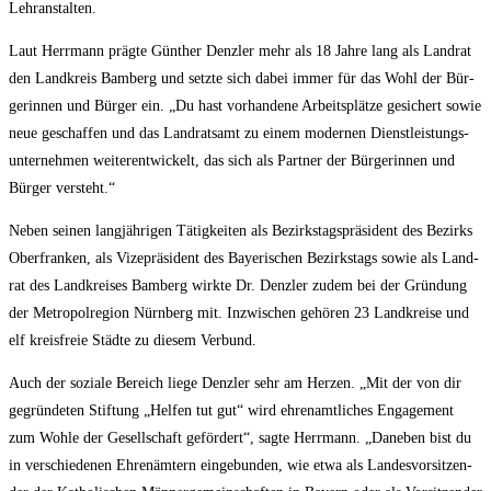
Lehranstalten.
Laut Herr­mann präg­te Gün­ther Denz­ler mehr als 18 Jah­re lang als Land­rat
den Land­kreis Bam­berg und setz­te sich dabei immer für das Wohl der Bür­
ge­rin­nen und Bür­ger ein. „Du hast vor­han­de­ne Arbeits­plät­ze gesi­chert sowie
neue geschaf­fen und das Land­rats­amt zu einem moder­nen Dienst­leis­tungs­
un­ter­neh­men wei­ter­ent­wi­ckelt, das sich als Part­ner der Bür­ge­rin­nen und
Bür­ger versteht.“
Neben sei­nen lang­jäh­ri­gen Tätig­kei­ten als Bezirks­tags­prä­si­dent des Bezirks
Ober­fran­ken, als Vize­prä­si­dent des Baye­ri­schen Bezirks­tags sowie als Land­
rat des Land­krei­ses Bam­berg wirk­te Dr. Denz­ler zudem bei der Grün­dung
der Metro­pol­re­gi­on Nürn­berg mit. Inzwi­schen gehö­ren 23 Land­krei­se und
elf kreis­freie Städ­te zu die­sem Verbund.
Auch der sozia­le Bereich lie­ge Denz­ler sehr am Her­zen. „Mit der von dir
gegrün­de­ten Stif­tung „Hel­fen tut gut“ wird ehren­amt­li­ches Enga­ge­ment
zum Woh­le der Gesell­schaft geför­dert“, sag­te Herr­mann. „Dane­ben bist du
in ver­schie­de­nen Ehren­äm­tern ein­ge­bun­den, wie etwa als Lan­des­vor­sit­zen­