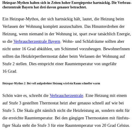
Heiz­spar-Mythen hal­ten sich in Zei­ten hoher Ener­gie­prei­se hart­nä­ckig. Die Ver­brau­
cher­zen­tra­le Bay­ern hat drei davon genau­er betrachtet.
Ein Heiz­spar-Mythos, der sich hart­nä­ckig hält, lau­tet, die Hei­zung beim
Ver­las­sen der Woh­nung kom­plett aus­zu­schal­ten. Das Hin­un­ter­dre­hen der
Hei­zung, wenn nie­mand in der Woh­nung ist, spart zwar tat­säch­lich Ener­gie,
so die
Ver­brau­cher­zen­tra­le Bay­ern
. Wohn- und Schlaf­räu­me soll­ten aber
nicht unter 16 Grad abküh­len, um Schim­mel vor­zu­beu­gen. Bewoh­ne­rIn­nen
soll­ten das Heiz­kör­per­ther­mo­stat daher beim Ver­las­sen der Woh­nung auf
Stu­fe 2 stel­len. Dies ent­spricht einer Raum­tem­pe­ra­tur von unge­fähr
16 Grad.
Heiz­spar-Mythos 2: Bei voll auf­ge­dreh­ter Hei­zung wird ein Raum schnel­ler warm
Schön wäre es, schreibt die
Ver­brau­cher­zen­tra­le
. Eine Hei­zung mit einem
auf Stu­fe 3 gestell­ten Ther­mo­stat heizt aber genau­so schnell auf wie bei
Stu­fe 5. Die Ska­la gibt näm­lich nicht die Heiz­leis­tung an, son­dern steht für
die erreich­te Raum­tem­pe­ra­tur. Bei den gän­gi­gen Ther­mo­sta­ten mit fünf­stu­
fi­ger Ska­la steht die Stu­fe 3 für eine Raum­tem­pe­ra­tur von 20 Grad Celsius.