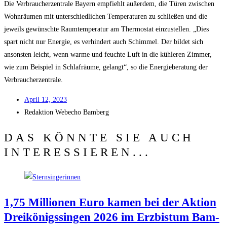
Die Ver­brau­cher­zen­tra­le Bay­ern emp­fiehlt außer­dem, die Türen zwi­schen
Wohn­räu­men mit unter­schied­li­chen Tem­pe­ra­tu­ren zu schlie­ßen und die
jeweils gewünsch­te Raum­tem­pe­ra­tur am Ther­mo­stat ein­zu­stel­len. „Dies
spart nicht nur Ener­gie, es ver­hin­dert auch Schim­mel. Der bil­det sich
ansons­ten leicht, wenn war­me und feuch­te Luft in die küh­le­ren Zim­mer,
wie zum Bei­spiel in Schlaf­räu­me, gelangt“, so die Ener­gie­be­ra­tung der
Verbraucherzentrale.
April 12, 2023
Redak­ti­on
Web­echo Bamberg
DAS KÖNNTE SIE AUCH
INTERESSIEREN...
1,75 Mil­lio­nen Euro kamen bei der Akti­on
Drei­kö­nigs­sin­gen 2026 im Erz­bis­tum Bam­