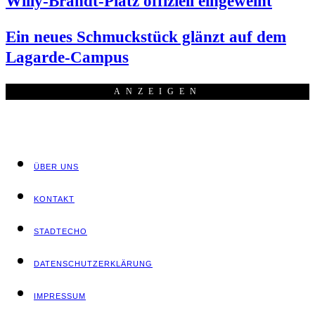
Wil­ly-Brandt-Platz offi­zi­ell eingeweiht
Ein neu­es Schmuck­stück glänzt auf dem
Lagarde-Campus
ANZEI­GEN
ÜBER UNS
KON­TAKT
STADT­ECHO
DATEN­SCHUTZ­ER­KLÄ­RUNG
IMPRES­SUM