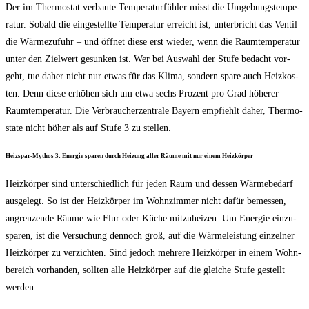
Der im Ther­mo­stat ver­bau­te Tem­pe­ra­tur­füh­ler misst die Umge­bungs­tem­pe­
ra­tur. Sobald die ein­ge­stell­te Tem­pe­ra­tur erreicht ist, unter­bricht das Ven­til
die Wär­me­zu­fuhr – und öff­net die­se erst wie­der, wenn die Raum­tem­pe­ra­tur
unter den Ziel­wert gesun­ken ist. Wer bei Aus­wahl der Stu­fe bedacht vor­
geht, tue daher nicht nur etwas für das Kli­ma, son­dern spa­re auch Heiz­kos­
ten. Denn die­se erhö­hen sich um etwa sechs Pro­zent pro Grad höhe­rer
Raum­tem­pe­ra­tur. Die Ver­brau­cher­zen­tra­le Bay­ern emp­fiehlt daher, Ther­mo­
sta­te nicht höher als auf Stu­fe 3 zu stellen.
Heiz­spar-Mythos 3: Ener­gie spa­ren durch Hei­zung aller Räu­me mit nur einem Heizkörper
Heiz­kör­per sind unter­schied­lich für jeden Raum und des­sen Wär­me­be­darf
aus­ge­legt. So ist der Heiz­kör­per im Wohn­zim­mer nicht dafür bemes­sen,
angren­zen­de Räu­me wie Flur oder Küche mit­zu­hei­zen. Um Ener­gie ein­zu­
spa­ren, ist die Ver­su­chung den­noch groß, auf die Wär­me­leis­tung ein­zel­ner
Heiz­kör­per zu ver­zich­ten. Sind jedoch meh­re­re Heiz­kör­per in einem Wohn­
be­reich vor­han­den, soll­ten alle Heiz­kör­per auf die glei­che Stu­fe gestellt
werden.