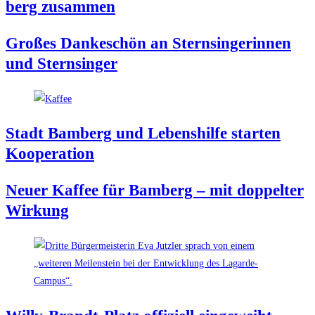
berg zusammen
Gro­ßes Dan­ke­schön an Stern­sin­ge­rin­nen
und Sternsinger
Stadt Bam­berg und Lebens­hil­fe star­ten
Kooperation
Neu­er Kaf­fee für Bam­berg – mit dop­pel­ter
Wirkung