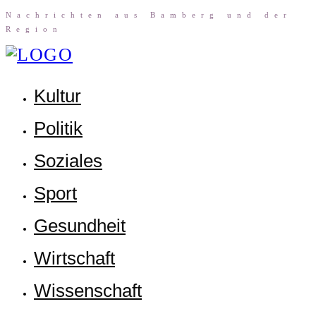
Nach­rich­ten aus Bam­berg und der
Region
Kul­tur
Poli­tik
Sozia­les
Sport
Gesund­heit
Wirt­schaft
Wis­sen­schaft