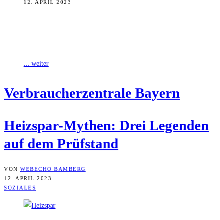
12. APRIL 2023
Heizspar-Mythen halten sich in Zeiten hoher Energiepreise
hartnäckig. Die Verbraucherzentrale Bayern hat drei davon genauer
betrachtet.
... weiter
Ver­brau­cher­zen­tra­le Bayern
Heiz­spar-Mythen: Drei Legen­den
auf dem Prüfstand
VON
WEBECHO BAMBERG
12. APRIL 2023
SOZIALES