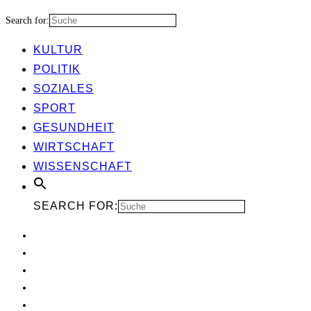
Search for:
KUL­TUR
POLI­TIK
SOZIA­LES
SPORT
GESUND­HEIT
WIRT­SCHAFT
WIS­SEN­SCHAFT
SEARCH FOR: