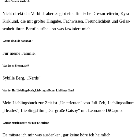
Haben Sie ein Vorbild?
Nicht direkt ein Vor­bild, aber es gibt eine fin­ni­sche Dres­sur­rei­te­rin, Kyra
Kirk­lund, die mit gro­ßer Hin­ga­be, Fach­wis­sen, Freund­lich­keit und Gelas­
sen­heit ihren Beruf aus­übt – so was fas­zi­niert mich.
Wofür sind Sie dankbar?
Für mei­ne Familie.
Was lesen Sie gerade?
Sybil­le Berg, „Nerds“.
Was ist Ihr Lieb­lings­buch, Lieb­lings­al­bum, Lieblingsfilm?
Mein Lieb­lings­buch zur Zeit ist „Unter­leu­ten“ von Juli Zeh, Lieb­lings­al­bum
„Beat­les“, Lieb­lings­film „Der gro­ße Gats­by“ mit Leo­nar­do DiCaprio.
Wel­che Musik hören Sie nur heimlich?
Da müss­te ich mir was aus­den­ken, gar kei­ne höre ich heimlich.