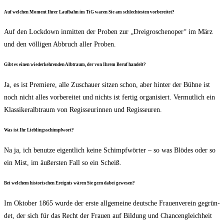
Auf wel­chen Moment Ihrer Lauf­bahn im TiG waren Sie am schlech­tes­ten vorbereitet?
Auf den Lock­down inmit­ten der Pro­ben zur „Drei­gro­schen­oper“ im März
und den völ­li­gen Abbruch aller Proben.
Gibt es einen wie­der­keh­ren­den Alb­traum, der von Ihrem Beruf handelt?
Ja, es ist Pre­mie­re, alle Zuschau­er sit­zen schon, aber hin­ter der Büh­ne ist
noch nicht alles vor­be­rei­tet und nichts ist fer­tig orga­ni­siert. Ver­mut­lich ein
Klas­si­keral­btraum von Regis­seu­rin­nen und Regisseuren.
Was ist Ihr Lieblingsschimpfwort?
Na ja, ich benut­ze eigent­lich kei­ne Schimpf­wör­ter – so was Blö­des oder so
ein Mist, im äußers­ten Fall so ein Scheiß.
Bei wel­chem his­to­ri­schen Ereig­nis wären Sie gern dabei gewesen?
Im Okto­ber 1865 wur­de der ers­te all­ge­mei­ne deut­sche Frau­en­ver­ein gegrün­
det, der sich für das Recht der Frau­en auf Bil­dung und Chan­cen­gleich­heit