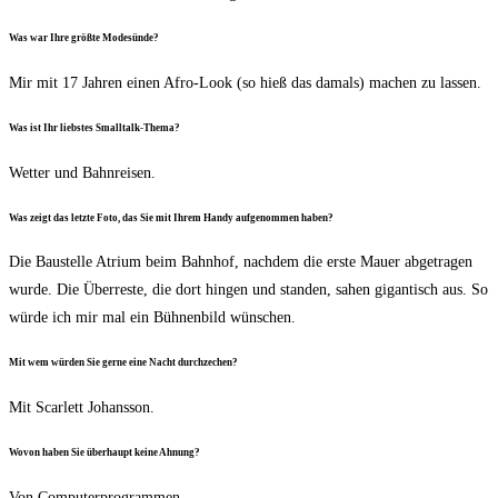
Was war Ihre größ­te Modesünde?
Mir mit 17 Jah­ren einen Afro-Look (so hieß das damals) machen zu lassen.
Was ist Ihr liebs­tes Smalltalk-Thema?
Wet­ter und Bahnreisen.
Was zeigt das letz­te Foto, das Sie mit Ihrem Han­dy auf­ge­nom­men haben?
Die Bau­stel­le Atri­um beim Bahn­hof, nach­dem die ers­te Mau­er abge­tra­gen
wur­de. Die Über­res­te, die dort hin­gen und stan­den, sahen gigan­tisch aus. So
wür­de ich mir mal ein Büh­nen­bild wünschen.
Mit wem wür­den Sie ger­ne eine Nacht durchzechen?
Mit Scar­lett Johansson.
Wovon haben Sie über­haupt kei­ne Ahnung?
Von Com­pu­ter­pro­gram­men.