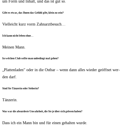
um Form und Inhalt, und das ist gut so.
Gibt es etwas, das Ihnen das Gefühl gibt, klein zu sein?
Viel­leicht kurz vorm Zahnarztbesuch…
Ich kann nicht leben ohne…
Mei­nen Mann.
In wel­chen Club soll­te man unbe­dingt mal gehen?
„Plat­ten­la­den“ oder in die Ost­bar – wenn dann alles wie­der geöff­net wer­
den darf.
Sind Sie Tän­ze­rin oder Steherin?
Tän­ze­rin.
Was war die absur­des­te Unwahr­heit, die Sie je über sich gele­sen haben?
Dass ich ein Mann bin und für einen gehal­ten wurde.