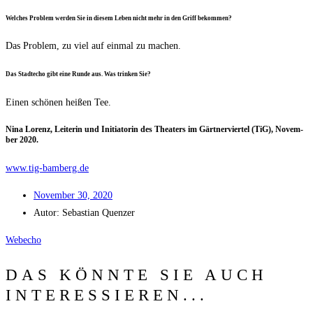
Wel­ches Pro­blem wer­den Sie in die­sem Leben nicht mehr in den Griff bekommen?
Das Pro­blem, zu viel auf ein­mal zu machen.
Das Stadt­echo gibt eine Run­de aus. Was trin­ken Sie?
Einen schö­nen hei­ßen Tee.
Nina Lorenz, Lei­te­rin und Initia­to­rin des Thea­ters im Gärt­ner­vier­tel (TiG), Novem­
ber 2020.
www.tig-bamberg.de
Novem­ber 30, 2020
Autor:
Sebas­ti­an Quenzer
Web­echo
DAS KÖNNTE SIE AUCH
INTERESSIEREN...