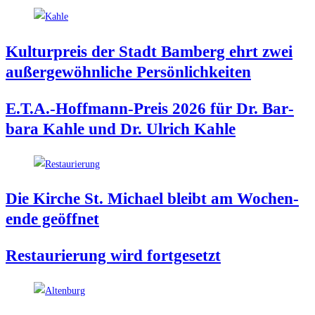
Kul­tur­preis der Stadt Bam­berg ehrt zwei
außer­ge­wöhn­li­che Persönlichkeiten
E.T.A.-Hoffmann-Preis 2026 für Dr. Bar­
ba­ra Kah­le und Dr. Ulrich Kahle
Die Kir­che St. Micha­el bleibt am Wochen­
en­de geöffnet
Restau­rie­rung wird fortgesetzt