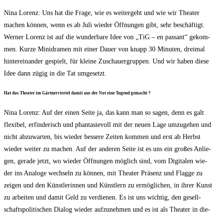
Nina Lorenz: Uns hat die Fra­ge, wie es wei­ter­geht und wie wir Thea­ter
machen kön­nen, wenn es ab Juli wie­der Öff­nun­gen gibt, sehr beschäf­tigt.
Wer­ner Lorenz ist auf die wun­der­ba­re Idee von „TiG – en pas­sant“ gekom­
men. Kur­ze Mini­dra­men mit einer Dau­er von knapp 30 Minu­ten, drei­mal
hin­ter­ein­an­der gespielt, für klei­ne Zuschau­er­grup­pen. Und wir haben die­se
Idee dann zügig in die Tat umgesetzt.
Hat das Thea­ter im Gärt­ner­vier­tel damit aus der Not eine Tugend gemacht ?
Nina Lorenz: Auf der einen Sei­te ja, das kann man so sagen, denn es galt
fle­xi­bel, erfin­de­risch und phan­ta­sie­voll mit der neu­en Lage umzu­ge­hen und
nicht abzu­war­ten, bis wie­der bes­se­re Zei­ten kom­men und erst ab Herbst
wie­der wei­ter zu machen. Auf der ande­ren Sei­te ist es uns ein gro­ßes Anlie­
gen, gera­de jetzt, wo wie­der Öff­nun­gen mög­lich sind, vom Digi­ta­len wie­
der ins Ana­lo­ge wech­seln zu kön­nen, mit Thea­ter Prä­senz und Flag­ge zu
zei­gen und den Künst­le­rin­nen und Künst­lern zu ermög­li­chen, in ihrer Kunst
zu arbei­ten und damit Geld zu ver­die­nen. Es ist uns wich­tig, den gesell­
schafts­po­li­ti­schen Dia­log wie­der auf­zu­neh­men und es ist als Thea­ter in die­