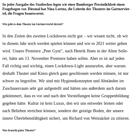
In jeder Aus­ga­be des Stadt­echos legen wir einer Bam­ber­ger Per­sön­lich­keit einen
Fra­ge­bo­gen vor. Dies­mal hat Nina Lorenz, die Lei­te­rin des Thea­ters im Gärt­ner­vier­
tel, die Fra­gen beantwortet.
Wie geht es dem Thea­ter im Gärt­ner­vier­tel derzeit?
In den Zei­ten des zwei­ten Lock­downs nicht gut – wir wis­sen nicht, ob wir
in die­sem Jahr noch wer­den spie­len kön­nen und wie es 2021 wei­ter gehen
wird. Unse­re Pre­mie­re „Peer Gynt“, nach Hen­rik Ibsen in der Alten Sei­le­
rei, hät­te am 13. Novem­ber Pre­mie­re haben sol­len. Aber es ist auf jeden
Fall rich­tig und wich­tig, einen Lock­down-Light aus­zu­ru­fen, aber war­um
des­halb Thea­ter und Kinos gleich ganz geschlos­sen wer­den müs­sen, ist nur
schwer zu begrei­fen. Wir sind mit Hygie­ne­kon­zep­ten und Abstän­den im
Zuschau­er­raum sehr gut auf­ge­stellt und hät­ten uns außer­dem auch dar­um
geküm­mert, dass es vor und nach den Vor­stel­lun­gen kei­ne Grup­pen­bil­dung
gege­ben hät­te. Kul­tur ist kein Luxus, den wir uns ent­we­der leis­ten oder
nach Belie­ben strei­chen kön­nen, son­dern der geis­ti­ge Boden, der unse­re
inne­re Über­le­bens­fä­hig­keit sichert, um Richard von Weiz­sä­cker zu zitieren.
Was braucht gutes Theater?