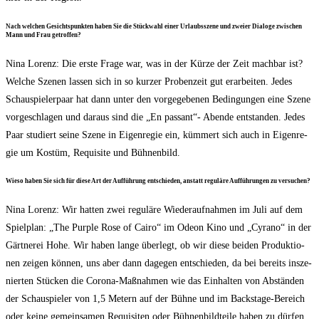
Nach wel­chen Gesichts­punk­ten haben Sie die Stück­wahl einer Urlaubs­sze­ne und zwei­er Dia­lo­ge zwi­schen
Mann und Frau getroffen?
Nina Lorenz: Die ers­te Fra­ge war, was in der Kür­ze der Zeit mach­bar ist?
Wel­che Sze­nen las­sen sich in so kur­zer Pro­ben­zeit gut erar­bei­ten. Jedes
Schau­spie­ler­paar hat dann unter den vor­ge­ge­be­nen Bedin­gun­gen eine Sze­ne
vor­ge­schla­gen und dar­aus sind die „En pas­sant“- Aben­de ent­stan­den. Jedes
Paar stu­diert sei­ne Sze­ne in Eigen­re­gie ein, küm­mert sich auch in Eigen­re­
gie um Kos­tüm, Requi­si­te und Bühnenbild.
Wie­so haben Sie sich für die­se Art der Auf­füh­rung ent­schie­den, anstatt regu­lä­re Auf­füh­run­gen zu versuchen?
Nina Lorenz: Wir hat­ten zwei regu­lä­re Wie­der­auf­nah­men im Juli auf dem
Spiel­plan: „The Pur­ple Rose of Cai­ro“ im Ode­on Kino und „Cyra­no“ in der
Gärt­ne­rei Hohe. Wir haben lan­ge über­legt, ob wir die­se bei­den Pro­duk­tio­
nen zei­gen kön­nen, uns aber dann dage­gen ent­schie­den, da bei bereits insze­
nier­ten Stü­cken die Coro­na-Maß­nah­men wie das Ein­hal­ten von Abstän­den
der Schau­spie­ler von 1,5 Metern auf der Büh­ne und im Back­stage-Bereich
oder kei­ne gemein­sa­men Requi­si­ten oder Büh­nen­bild­tei­le haben zu dür­fen,