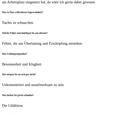
am Arbeits­platz ein­ge­setzt hat, da wäre ich ger­ne dabei gewesen.
Was ist Ihre schlech­tes­te Angewohnheit?
Nachts zu schnarchen.
Wel­che Feh­ler ent­schul­di­gen Sie am ehesten?
Feh­ler, die aus Über­las­tung und Erschöp­fung entstehen.
Ihre Lieb­lings­tu­gen­den?
Beson­nen­heit und Klugheit.
Was mögen Sie an sich gar nicht?
Unkon­zen­triert und unauf­merk­sam zu sein.
Was hät­ten Sie ger­ne erfunden?
Die Glüh­bir­ne.