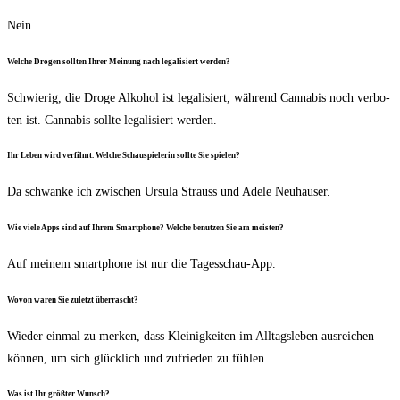
Nein.
Wel­che Dro­gen soll­ten Ihrer Mei­nung nach lega­li­siert werden?
Schwie­rig, die Dro­ge Alko­hol ist lega­li­siert, wäh­rend Can­na­bis noch ver­bo­
ten ist. Can­na­bis soll­te lega­li­siert werden.
Ihr Leben wird ver­filmt. Wel­che Schau­spie­le­rin soll­te Sie spielen?
Da schwan­ke ich zwi­schen Ursu­la Strauss und Ade­le Neuhauser.
Wie vie­le Apps sind auf Ihrem Smart­phone? Wel­che benut­zen Sie am meisten?
Auf mei­nem smart­phone ist nur die Tagesschau-App.
Wovon waren Sie zuletzt überrascht?
Wie­der ein­mal zu mer­ken, dass Klei­nig­kei­ten im All­tags­le­ben aus­rei­chen
kön­nen, um sich glück­lich und zufrie­den zu fühlen.
Was ist Ihr größ­ter Wunsch?