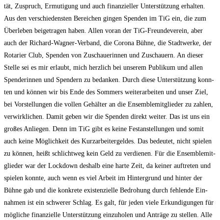
tät, Zuspruch, Ermu­ti­gung und auch finan­zi­el­ler Unter­stüt­zung erhal­ten.
Aus den ver­schie­dens­ten Berei­chen gin­gen Spen­den im TiG ein, die zum
Über­le­ben bei­getra­gen haben. Allen vor­an der TiG-Freun­de­ver­ein, aber
auch der Richard-Wag­ner-Ver­band, die Coro­na Büh­ne, die Stadt­wer­ke, der
Rota­ri­er Club, Spen­den von Zuschaue­rin­nen und Zuschau­ern. An die­ser
Stel­le sei es mir erlaubt, mich herz­lich bei unse­rem Publi­kum und allen
Spen­de­rin­nen und Spen­dern zu bedan­ken. Durch die­se Unter­stüt­zung konn­
ten und kön­nen wir bis Ende des Som­mers wei­ter­ar­bei­ten und unser Ziel,
bei Vor­stel­lun­gen die vol­len Gehäl­ter an die Ensem­ble­mit­glie­der zu zah­len,
ver­wirk­li­chen. Damit geben wir die Spen­den direkt wei­ter. Das ist uns ein
gro­ßes Anlie­gen. Denn im TiG gibt es kei­ne Fest­an­stel­lun­gen und somit
auch kei­ne Mög­lich­keit des Kurz­ar­bei­ter­gel­des. Das bedeu­tet, nicht spie­len
zu kön­nen, heißt schlicht­weg kein Geld zu ver­die­nen. Für die Ensem­ble­mit­
glie­der war der Lock­down des­halb eine har­te Zeit, da kei­ner auf­tre­ten und
spie­len konn­te, auch wenn es viel Arbeit im Hin­ter­grund und hin­ter der
Büh­ne gab und die kon­kre­te exis­ten­zi­el­le Bedro­hung durch feh­len­de Ein­
nah­men ist ein schwe­rer Schlag. Es galt, für jeden vie­le Erkun­di­gun­gen für
mög­li­che finan­zi­el­le Unter­stüt­zung ein­zu­ho­len und Anträ­ge zu stel­len. Alle