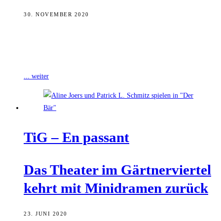
30. NOVEMBER 2020
In jeder Ausgabe des Stadtechos legen wir einer Bamberger
Persönlichkeit einen Fragebogen vor. Diesmal hat Nina Lorenz, die
Leiterin des Theaters im
... weiter
TiG – En passant
Das Thea­ter im Gärt­ner­vier­tel
kehrt mit Mini­dra­men zurück
23. JUNI 2020