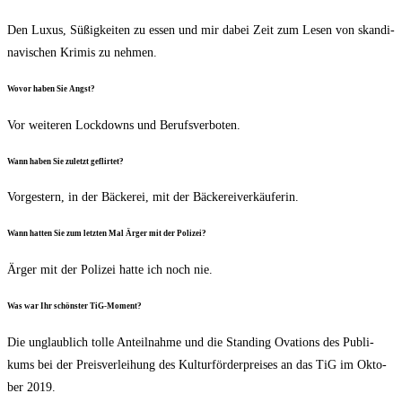
Den Luxus, Süßig­kei­ten zu essen und mir dabei Zeit zum Lesen von skan­di­
na­vi­schen Kri­mis zu nehmen.
Wovor haben Sie Angst?
Vor wei­te­ren Lock­downs und Berufsverboten.
Wann haben Sie zuletzt geflirtet?
Vor­ges­tern, in der Bäcke­rei, mit der Bäckereiverkäuferin.
Wann hat­ten Sie zum letz­ten Mal Ärger mit der Polizei?
Ärger mit der Poli­zei hat­te ich noch nie.
Was war Ihr schöns­ter TiG-Moment?
Die unglaub­lich tol­le Anteil­nah­me und die Stan­ding Ova­tions des Publi­
kums bei der Preis­ver­lei­hung des Kul­tur­för­der­prei­ses an das TiG im Okto­
ber 2019.