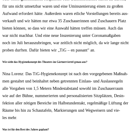
für uns nicht umsetz­bar waren und eine Umin­sze­nie­rung einen zu gro­ßen
Auf­wand erfor­dert hät­te. Außer­dem waren etli­che Vor­stel­lun­gen bereits aus­
ver­kauft und wir hät­ten nur etwa 35 Zuschaue­rin­nen und Zuschau­ern Platz
bie­ten kön­nen, so dass wir eine Aus­wahl hät­ten tref­fen müs­sen. Auch das
war nicht mach­bar. Und eine neue Insze­nie­rung unter Coro­na­maß­ga­ben
noch im Juli her­aus­zu­brin­gen, war zeit­lich nicht mög­lich, da wir lan­ge nicht
pro­ben durf­ten. Dafür bie­ten wir „TiG – en pas­sant“ an.
Wie sieht das Hygie­ne­kon­zept des Thea­ters im Gärt­ner­vier­tel genau aus?
Nina Lorenz: Das TiG-Hygie­ne­kon­zept ist nach den vor­ge­ge­be­nen Maß­nah­
men gestal­tet und beinhal­tet neben getrenn­ten Ein­lass- und Aus­lass­re­geln
alle Vor­ga­ben von 1,5 Metern Min­dest­ab­stand sowohl im Zuschau­er­raum
wie auf der Büh­ne, num­me­rier­ten und per­so­na­li­sier­ten Sitz­plät­zen, Des­in­
fek­ti­on aller nöti­gen Berei­che im Halb­stun­den­takt, regel­mä­ßi­ge Lüf­tung der
Räu­me bis hin zu Schau­ta­feln, Mar­kie­run­gen und Weg­wei­sern und vie­
les mehr.
Was ist für den Rest des Jah­res geplant?