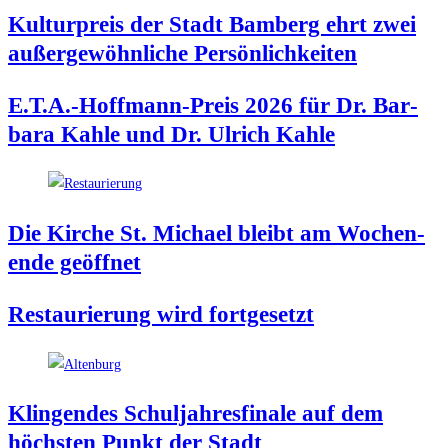
Kul­tur­preis der Stadt Bam­berg ehrt zwei
außer­ge­wöhn­li­che Persönlichkeiten
E.T.A.-Hoffmann-Preis 2026 für Dr. Bar­
ba­ra Kah­le und Dr. Ulrich Kahle
Die Kir­che St. Micha­el bleibt am Wochen­
en­de geöffnet
Restau­rie­rung wird fortgesetzt
Klin­gen­des Schul­jah­res­fi­na­le auf dem
höchs­ten Punkt der Stadt