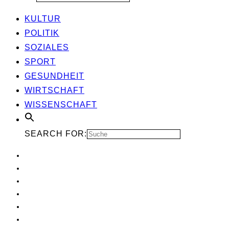
KUL­TUR
POLI­TIK
SOZIA­LES
SPORT
GESUND­HEIT
WIRT­SCHAFT
WIS­SEN­SCHAFT
SEARCH FOR: