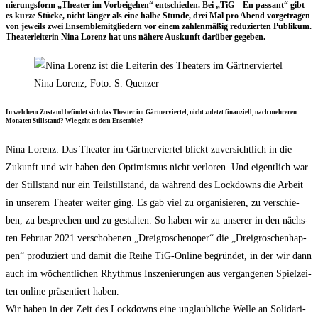
nie­rungs­form „Thea­ter im Vor­bei­ge­hen“ ent­schie­den. Bei „TiG – En pas­sant“ gibt
es kur­ze Stü­cke, nicht län­ger als eine hal­be Stun­de, drei Mal pro Abend vor­ge­tra­gen
von jeweils zwei Ensem­ble­mit­glie­dern vor einem zah­len­mä­ßig redu­zier­ten Publi­kum.
Thea­ter­lei­te­rin Nina Lorenz hat uns nähe­re Aus­kunft dar­über gegeben.
Nina Lorenz, Foto: S. Quenzer
In wel­chem Zustand befin­det sich das Thea­ter im Gärt­ner­vier­tel, nicht zuletzt finan­zi­ell, nach meh­re­ren
Mona­ten Still­stand? Wie geht es dem Ensemble?
Nina Lorenz: Das Thea­ter im Gärt­ner­vier­tel blickt zuver­sicht­lich in die
Zukunft und wir haben den Opti­mis­mus nicht ver­lo­ren. Und eigent­lich war
der Still­stand nur ein Teil­still­stand, da wäh­rend des Lock­downs die Arbeit
in unse­rem Thea­ter wei­ter ging. Es gab viel zu orga­ni­sie­ren, zu ver­schie­
ben, zu bespre­chen und zu gestal­ten. So haben wir zu unse­rer in den nächs­
ten Febru­ar 2021 ver­scho­be­nen „Drei­gro­schen­oper“ die „Drei­gro­schen­hap­
pen“ pro­du­ziert und damit die Rei­he TiG-Online begrün­det, in der wir dann
auch im wöchent­li­chen Rhyth­mus Insze­nie­run­gen aus ver­gan­ge­nen Spiel­zei­
ten online prä­sen­tiert haben.
Wir haben in der Zeit des Lock­downs eine unglaub­li­che Wel­le an Soli­da­ri­