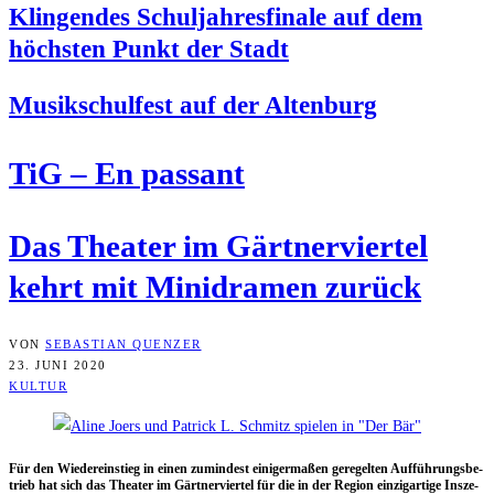
Klin­gen­des Schul­jah­res­fi­na­le auf dem
höchs­ten Punkt der Stadt
Musik­schul­fest auf der Altenburg
TiG – En passant
Das Thea­ter im Gärt­ner­vier­tel
kehrt mit Mini­dra­men zurück
VON
SEBASTIAN QUENZER
23. JUNI 2020
KULTUR
Für den Wie­der­ein­stieg in einen zumin­dest eini­ger­ma­ßen gere­gel­ten Auf­füh­rungs­be­
trieb hat sich das Thea­ter im Gärt­ner­vier­tel für die in der Regi­on ein­zig­ar­ti­ge Insze­