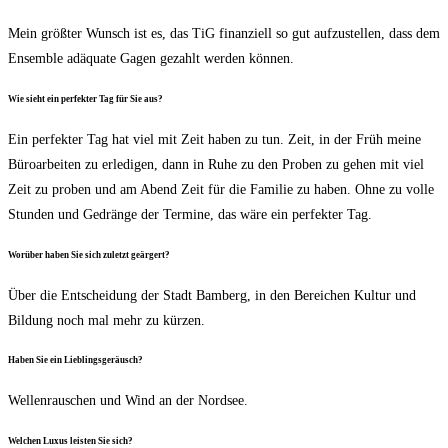
Mein größ­ter Wunsch ist es, das TiG finan­zi­ell so gut auf­zu­stel­len, dass dem
Ensem­ble adäqua­te Gagen gezahlt wer­den können.
Wie sieht ein per­fek­ter Tag für Sie aus?
Ein per­fek­ter Tag hat viel mit Zeit haben zu tun. Zeit, in der Früh mei­ne
Büro­ar­bei­ten zu erle­di­gen, dann in Ruhe zu den Pro­ben zu gehen mit viel
Zeit zu pro­ben und am Abend Zeit für die Fami­lie zu haben. Ohne zu vol­le
Stun­den und Gedrän­ge der Ter­mi­ne, das wäre ein per­fek­ter Tag.
Wor­über haben Sie sich zuletzt geärgert?
Über die Ent­schei­dung der Stadt Bam­berg, in den Berei­chen Kul­tur und
Bil­dung noch mal mehr zu kürzen.
Haben Sie ein Lieblingsgeräusch?
Wel­len­rau­schen und Wind an der Nordsee.
Wel­chen Luxus leis­ten Sie sich?