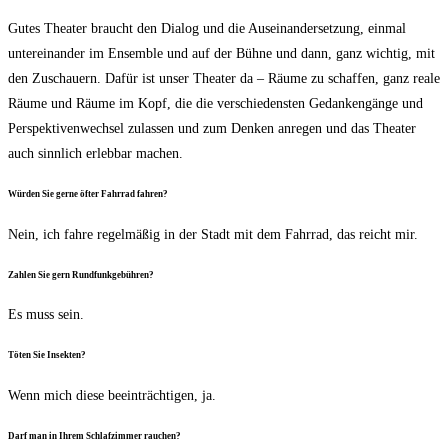
Gutes Thea­ter braucht den Dia­log und die Aus­ein­an­der­set­zung, ein­mal
unter­ein­an­der im Ensem­ble und auf der Büh­ne und dann, ganz wich­tig, mit
den Zuschau­ern. Dafür ist unser Thea­ter da – Räu­me zu schaf­fen, ganz rea­le
Räu­me und Räu­me im Kopf, die die ver­schie­dens­ten Gedan­ken­gän­ge und
Per­spek­ti­ven­wech­sel zulas­sen und zum Den­ken anre­gen und das Thea­ter
auch sinn­lich erleb­bar machen.
Wür­den Sie ger­ne öfter Fahr­rad fahren?
Nein, ich fah­re regel­mä­ßig in der Stadt mit dem Fahr­rad, das reicht mir.
Zah­len Sie gern Rundfunkgebühren?
Es muss sein.
Töten Sie Insekten?
Wenn mich die­se beein­träch­ti­gen, ja.
Darf man in Ihrem Schlaf­zim­mer rauchen?