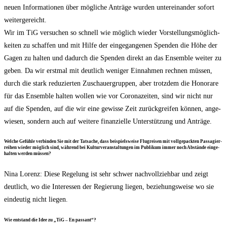
neu­en Infor­ma­tio­nen über mög­li­che Anträ­ge wur­den unter­ein­an­der sofort
wei­ter­ge­reicht.
Wir im TiG ver­su­chen so schnell wie mög­lich wie­der Vor­stel­lungs­mög­lich­
kei­ten zu schaf­fen und mit Hil­fe der ein­ge­gan­ge­nen Spen­den die Höhe der
Gagen zu hal­ten und dadurch die Spen­den direkt an das Ensem­ble wei­ter zu
geben. Da wir erst­mal mit deut­lich weni­ger Ein­nah­men rech­nen müs­sen,
durch die stark redu­zier­ten Zuschau­er­grup­pen, aber trotz­dem die Hono­ra­re
für das Ensem­ble hal­ten wol­len wie vor Coro­na­zei­ten, sind wir nicht nur
auf die Spen­den, auf die wir eine gewis­se Zeit zurück­grei­fen kön­nen, ange­
wie­sen, son­dern auch auf wei­te­re finan­zi­el­le Unter­stüt­zung und Anträge.
Wel­che Gefüh­le ver­bin­den Sie mit der Tat­sa­che, dass bei­spiels­wei­se Flug­rei­sen mit voll­ge­pack­ten Pas­sa­gier­
rei­hen wie­der mög­lich sind, wäh­rend bei Kul­tur­ver­an­stal­tun­gen im Publi­kum immer noch Abstän­de ein­ge­
hal­ten wer­den müssen?
Nina Lorenz: Die­se Rege­lung ist sehr schwer nach­voll­zieh­bar und zeigt
deut­lich, wo die Inter­es­sen der Regie­rung lie­gen, bezie­hungs­wei­se wo sie
ein­deu­tig nicht liegen.
Wie ent­stand die Idee zu „TiG – En passant“?