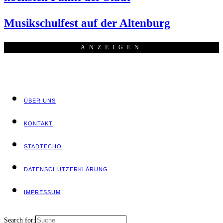
Musik­schul­fest auf der Altenburg
ANZEI­GEN
ÜBER UNS
KON­TAKT
STADT­ECHO
DATEN­SCHUTZ­ER­KLÄ­RUNG
IMPRES­SUM
Search for: