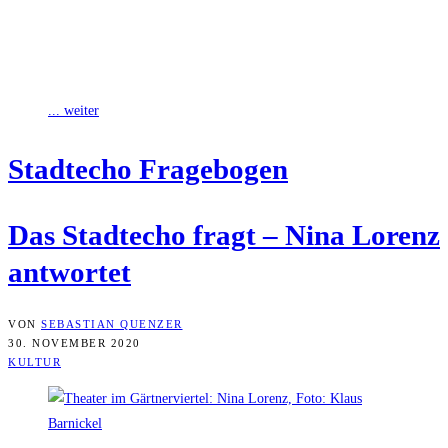
Für den Wie­der­ein­stieg in einen zumin­dest eini­ger­ma­ßen gere­gel­ten
Auf­füh­rungs­be­trieb hat sich das Thea­ter im Gärt­ner­vier­tel für die in
der Regi­on ein­zig­ar­ti­ge Insze­nie­rungs­form
... weiter
Stadt­echo Fragebogen
Das Stadt­echo fragt – Nina Lorenz
antwortet
VON
SEBASTIAN QUENZER
30. NOVEMBER 2020
KULTUR