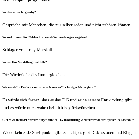
Was fin­den Sie langweilig?
Gesprä­che mit Men­schen, die nur sel­ber reden und nicht zuhö­ren können.
Sie sind in einer Bar. Wel­ches Lied wür­de Sie dazu brin­gen, zu gehen?
Schla­ger von Tony Marshall.
Was ist Ihre Vor­stel­lung von Hölle?
Die Wie­der­kehr des Immergleichen.
Wie wür­de Ihr Pen­dant von vor zehn Jah­ren auf Ihr heu­ti­ges Ich reagieren?
Es wür­de sich freu­en, dass es das TiG und sei­ne rasan­te Ent­wick­lung gibt
und es wür­de mich wahr­schein­lich beglückwünschen.
Gibt es wäh­rend der Vor­be­rei­tun­gen auf eine TiG-Insze­nie­rung wie­der­keh­ren­de Streit­punk­te im Ensemble?
Wie­der­keh­ren­de Streit­punk­te gibt es nicht, es gibt Dis­kus­sio­nen und Rin­gen