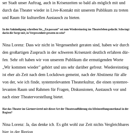
ser Stadt unser Auf­trag, auch in Kri­sen­zei­ten so bald als mög­lich mit und
durch das Thea­ter wie­der in Live-Kon­takt mit unse­rem Publi­kum zu tre­ten
und Raum für kul­tu­rel­len Aus­tausch zu bieten.
In der Ankün­di­gung schrei­ben Sie, „En pas­sant“ sei zum Wie­der­ein­stieg ins Thea­ter­le­ben gedacht. Schwingt
dar­in die Sor­ge mit, in Ver­ges­sen­heit gera­ten zu sein?
Nina Lorenz: Dass wir nicht in Ver­ges­sen­heit gera­ten sind, haben wir durch
den groß­ar­ti­gen Zuspruch in der schwe­ren Kri­sen­zeit deut­lich erfah­ren dür­
fen. Sehr oft haben wir von unse­rem Publi­kum die ermu­ti­gen­den Wor­te
„Wir kom­men wie­der“ gehört und uns sehr dar­über gefreut. Wie­der­ein­stieg
ist eher als Zeit nach dem Lock­down gemeint, nach der Abs­ti­nenz für alle
von der, wie ich fin­de, sys­tem­re­le­van­ten Thea­ter­kul­tur, die einen sys­tem­re­
le­van­ten Raum und Rah­men für Fra­gen, Dis­kus­sio­nen, Aus­tausch vor und
nach einer Thea­ter­vor­stel­lung bietet.
Hat das Thea­ter im Gärt­ner­vier­tel mit die­ser Art der Thea­ter­auf­füh­rung ein Allein­stel­lungs­merk­mal in der
Region?
Nina Lorenz: Ja, das den­ke ich. Es gibt wohl zur Zeit nichts Ver­gleich­ba­res
hier in der Region.