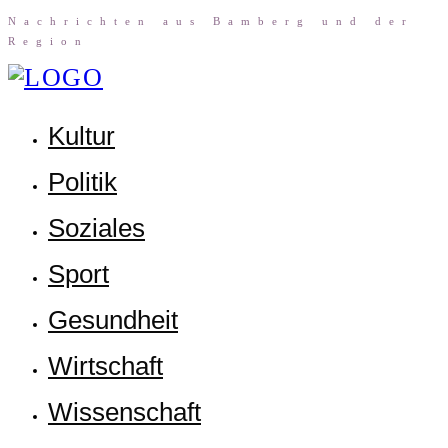
Nach­rich­ten aus Bam­berg und der
Region
Kul­tur
Poli­tik
Sozia­les
Sport
Gesund­heit
Wirt­schaft
Wis­sen­schaft