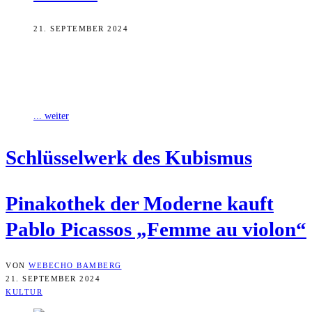
21. SEPTEMBER 2024
Nachdem die Pinakothek der Moderne das kubistische Gemälde
„Femme au violon“ jahrelang nur als Leihgabe beherbergte, konnte
das Museum Pablo Picassos Werk
... weiter
Schlüs­sel­werk des Kubismus
Pina­ko­thek der Moder­ne kauft
Pablo Picas­sos „Femme au violon“
VON
WEBECHO BAMBERG
21. SEPTEMBER 2024
KULTUR