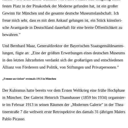
fes­ten Platz in der Pina­ko­thek der Moder­ne gefun­den hat, ist ein gro­ßer
Gewinn für Mün­chen und die gesam­te deut­sche Muse­ums­land­schaft. Ich
freue mich sehr, dass es mit dem Ankauf gelun­gen ist, ein Stück künst­le­ri­
sche Avant­gar­de in Deutsch­land dau­er­haft für eine brei­te Öffent­lich­keit zu
bewahren.“
Und Bern­hard Maaz, Gene­ral­di­rek­tor der Baye­ri­schen Staats­ge­mäl­de­samm­
lun­gen, füg­te an: „Eine der größ­ten Erwer­bun­gen eines deut­schen Muse­ums
in den letz­ten Jahr­zehn­ten ver­dankt sich der groß­ar­ti­gen und ent­schie­de­nen
Alli­anz von För­de­rern und Poli­tik, von Stif­tun­gen und Privatpersonen.“
„Femme au vio­lon“ erst­mals 1913 in München
Der Kubis­mus hat­te bereits vor dem Ers­ten Welt­krieg eine frü­he Hoch­pha­se
in Mün­chen. Der Gale­rist Hein­rich Thann­hau­ser (1859 bis 1934) orga­ni­sier­
te im Febru­ar 1913 in sei­nen Räu­men der „Moder­nen Gale­rie“ in der Thea­
ti­ner­stra­ße 7 die welt­weit ers­te Retro­spek­ti­ve des damals 31-jäh­ri­gen Malers
Pablo Picasso.