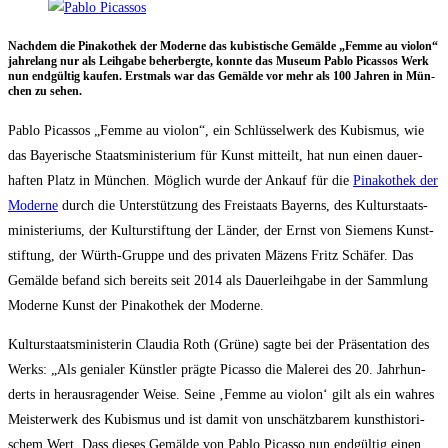
Nach­dem die Pina­ko­thek der Moder­ne das kubis­ti­sche Gemäl­de „Femme au vio­lon“
jah­re­lang nur als Leih­ga­be beher­berg­te, konn­te das Muse­um Pablo Picas­sos Werk
nun end­gül­tig kau­fen. Erst­mals war das Gemäl­de vor mehr als 100 Jah­ren in Mün­
chen zu sehen.
Pablo Picas­sos „Femme au vio­lon“, ein Schlüs­sel­werk des Kubis­mus, wie
das Baye­ri­sche Staats­mi­nis­te­ri­um für Kunst mit­teilt, hat nun einen dau­er­
haf­ten Platz in Mün­chen. Mög­lich wur­de der Ankauf für die
Pina­ko­thek der
Moder­ne
durch die Unter­stüt­zung des Frei­staats Bay­erns, des Kul­tur­staats­
mi­nis­te­ri­ums, der Kul­tur­stif­tung der Län­der, der Ernst von Sie­mens Kunst­
stif­tung, der Würth-Grup­pe und des pri­va­ten Mäzens Fritz Schä­fer. Das
Gemäl­de befand sich bereits seit 2014 als Dau­er­leih­ga­be in der Samm­lung
Moder­ne Kunst der Pina­ko­thek der Moderne.
Kul­tur­staats­mi­nis­te­rin Clau­dia Roth (Grü­ne) sag­te bei der Prä­sen­ta­ti­on des
Werks: „Als genia­ler Künst­ler präg­te Picas­so die Male­rei des 20. Jahr­hun­
derts in her­aus­ra­gen­der Wei­se. Sei­ne ‚Femme au vio­lon‘ gilt als ein wah­res
Meis­ter­werk des Kubis­mus und ist damit von unschätz­ba­rem kunst­his­to­ri­
schem Wert. Dass die­ses Gemäl­de von Pablo Picas­so nun end­gül­tig einen