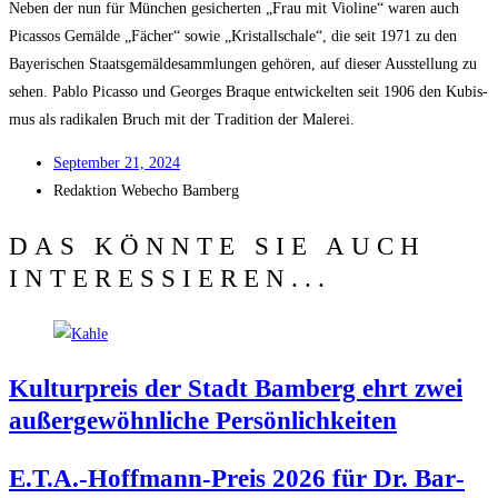
Neben der nun für Mün­chen gesi­cher­ten „Frau mit Vio­li­ne“ waren auch
Picas­sos Gemäl­de „Fächer“ sowie „Kris­tall­scha­le“, die seit 1971 zu den
Baye­ri­schen Staats­ge­mäl­de­samm­lun­gen gehö­ren, auf die­ser Aus­stel­lung zu
sehen. Pablo Picas­so und Geor­ges Braque ent­wi­ckel­ten seit 1906 den Kubis­
mus als radi­ka­len Bruch mit der Tra­di­ti­on der Malerei.
Sep­tem­ber 21, 2024
Redak­ti­on
Web­echo Bamberg
DAS KÖNNTE SIE AUCH
INTERESSIEREN...
Kul­tur­preis der Stadt Bam­berg ehrt zwei
außer­ge­wöhn­li­che Persönlichkeiten
E.T.A.-Hoffmann-Preis 2026 für Dr. Bar­