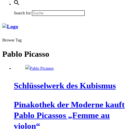
Search for:
Browse Tag
Pablo Picasso
Schlüs­sel­werk des Kubismus
Pina­ko­thek der Moder­ne kauft
Pablo Picas­sos „Femme au
violon“