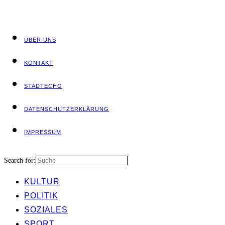
ÜBER UNS
KON­TAKT
STADT­ECHO
DATEN­SCHUTZ­ER­KLÄ­RUNG
IMPRES­SUM
Search for:
KUL­TUR
POLI­TIK
SOZIA­LES
SPORT