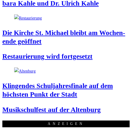
ba­ra Kah­le und Dr. Ulrich Kahle
Die Kir­che St. Micha­el bleibt am Wochen­
en­de geöffnet
Restau­rie­rung wird fortgesetzt
Klin­gen­des Schul­jah­res­fi­na­le auf dem
höchs­ten Punkt der Stadt
Musik­schul­fest auf der Altenburg
ANZEI­GEN