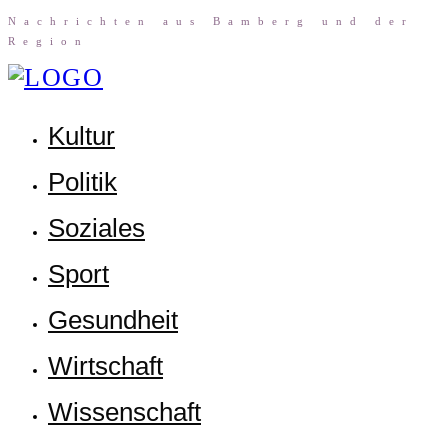
Nach­rich­ten aus Bam­berg und der
Region
Kul­tur
Poli­tik
Sozia­les
Sport
Gesund­heit
Wirt­schaft
Wis­sen­schaft