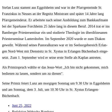
Ste­fan Lunz stammt aus Eggols­heim und war in der Pfarr­ge­mein­de St.
Fran­zis­kus in Neu­ses an der Reg­nitz Minis­trant und spä­ter 14 Jah­re lang
Pfarr­ge­mein­de­rat. Er arbei­te­te nach sei­ner Aus­bil­dung zum Bank­kauf­mann
bei der Spar­kas­se Forch­heim 25 Jah­re lang in die­sem Beruf. 2014 trat er ins
Bam­ber­ger Pries­ter­se­mi­nar ein und stu­dier­te Theo­lo­gie im über­diö­ze­sa­nen
Pries­ter­se­mi­nar Lan­ters­ho­fen. Im Sep­tem­ber 2020 wur­de er zum Dia­kon
geweiht. Wäh­rend sei­nes Pas­to­ral­kur­ses war er im Seel­sor­ge­be­reich Erlan­
gen Nord-West mit Dienst­sitz in St. Xys­tus in Erlan­gen Büchen­bach ein­ge­
setzt. Zum 1. Sep­tem­ber wird er sei­ne ers­te Stel­le als Kaplan antreten.
Als Pri­miz­spruch wähl­te er das Jesus-Wort „Ich bin nicht gekom­men, mich
bedie­nen zu las­sen, son­dern um zu dienen“.
Sei­ne Pri­miz fei­ert Lunz am mor­gi­gen Sonn­tag um 9.30 Uhr in Eggols­heim
und am Sonn­tag, dem 3. Juli, um 10.30 Uhr in St. Xys­tus Erlangen-
Büchenbach.
Juni 25, 2022
Redak­ti­on
Web­echo Bamberg