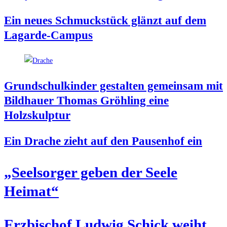
Ein neu­es Schmuck­stück glänzt auf dem
Lagarde-Campus
Grund­schul­kin­der gestal­ten gemein­sam mit
Bild­hau­er Tho­mas Gröh­ling eine
Holzskulptur
Ein Dra­che zieht auf den Pau­sen­hof ein
„Seel­sor­ger geben der See­le
Heimat“
Erz­bi­schof Lud­wig Schick weiht