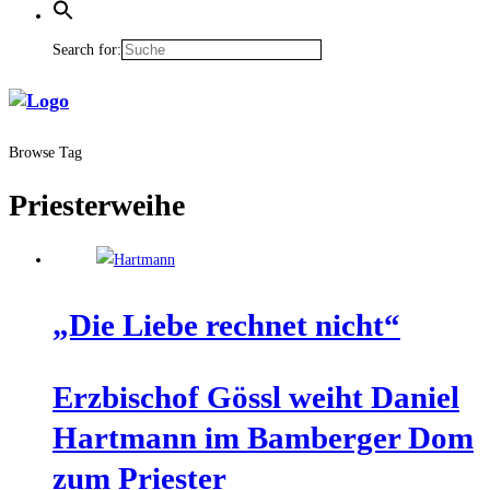
Search for:
Browse Tag
Priesterweihe
„Die Lie­be rech­net nicht“
Erz­bi­schof Gössl weiht Dani­el
Hart­mann im Bam­ber­ger Dom
zum Priester