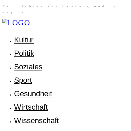
Nach­rich­ten aus Bam­berg und der
Region
Kul­tur
Poli­tik
Sozia­les
Sport
Gesund­heit
Wirt­schaft
Wis­sen­schaft