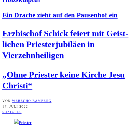
Ein Dra­che zieht auf den Pau­sen­hof ein
Erz­bi­schof Schick fei­ert mit Geist­
li­chen Pries­ter­ju­bi­lä­en in
Vierzehnheiligen
„Ohne Pries­ter kei­ne Kir­che Jesu
Christi“
VON
WEBECHO BAMBERG
17. JULI 2022
SOZIALES