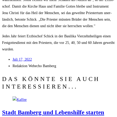
schof. Damit die Kir­che Haus und Fami­lie Got­tes blei­be und Instru­ment
Jesu Chris­ti für das Heil der Men­schen, sei das geweih­te Pries­ter­tum uner­
läss­lich, beton­te Schick. „Die Pries­ter müss­ten Brü­der der Men­schen sein,
die den Men­schen die­nen und nicht über sie herr­schen wollen.“
Jedes Jahr fei­ert Erz­bi­schof Schick in der Basi­li­ka Vier­zehn­hei­li­gen einen
Fest­got­tes­dienst mit den Pries­tern, die vor 25, 40, 50 und 60 Jah­ren geweiht
wurden.
Juli 17, 2022
Redak­ti­on
Web­echo Bamberg
DAS KÖNNTE SIE AUCH
INTERESSIEREN...
Stadt Bam­berg und Lebens­hil­fe star­ten