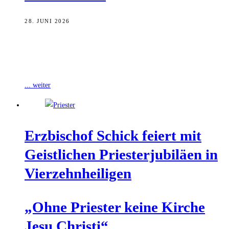
28. JUNI 2026
Erzbischof Herwig Gössl hat am gestrigen Samstag den 26-jährigen
Daniel Hartmann zum Priester geweiht, wie das Erzbischöfliche
Ordinariat Bamberg mitteilt. In dem
... weiter
Erz­bi­schof Schick fei­ert mit
Geist­li­chen Pries­ter­ju­bi­lä­en in
Vierzehnheiligen
„Ohne Pries­ter kei­ne Kir­che
Jesu Christi“