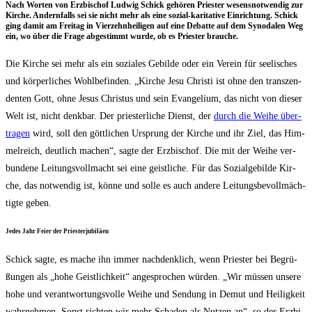
Nach Wor­ten von Erz­bi­schof Lud­wig Schick gehö­ren Pries­ter wesens­not­wen­dig zur
Kir­che. Andern­falls sei sie nicht mehr als eine sozi­al-kari­ta­ti­ve Ein­rich­tung. Schick
ging damit am Frei­tag in Vier­zehn­hei­li­gen auf eine Debat­te auf dem Syn­oda­len Weg
ein, wo über die Fra­ge abge­stimmt wur­de, ob es Pries­ter brauche.
Die Kir­che sei mehr als ein sozia­les Gebil­de oder ein Ver­ein für see­li­sches
und kör­per­li­ches Wohl­be­fin­den. „Kir­che Jesu Chris­ti ist ohne den tran­szen­
den­ten Gott, ohne Jesus Chris­tus und sein Evan­ge­li­um, das nicht von die­ser
Welt ist, nicht denk­bar. Der pries­ter­li­che Dienst, der
durch die Wei­he über­
tra­gen
wird, soll den gött­li­chen Ursprung der Kir­che und ihr Ziel, das Him­
mel­reich, deut­lich machen“, sag­te der Erz­bi­schof. Die mit der Wei­he ver­
bun­de­ne Lei­tungs­voll­macht sei eine geist­li­che. Für das Sozi­al­ge­bil­de Kir­
che, das not­wen­dig ist, kön­ne und sol­le es auch ande­re Lei­tungs­be­voll­mäch­
tig­te geben.
Jedes Jahr Fei­er der Priesterjubiläen
Schick sag­te, es mache ihn immer nach­denk­lich, wenn Pries­ter bei Begrü­
ßun­gen als „hohe Geist­lich­keit“ ange­spro­chen wür­den. „Wir müs­sen unse­re
hohe und ver­ant­wor­tungs­vol­le Wei­he und Sen­dung in Demut und Hei­lig­keit
wahr­neh­men. Sonst rich­ten wir mehr Scha­den als Nut­zen an“, so der Erz­bi­