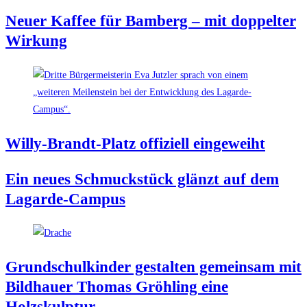
Neu­er Kaf­fee für Bam­berg – mit dop­pel­ter
Wirkung
Wil­ly-Brandt-Platz offi­zi­ell eingeweiht
Ein neu­es Schmuck­stück glänzt auf dem
Lagarde-Campus
Grund­schul­kin­der gestal­ten gemein­sam mit
Bild­hau­er Tho­mas Gröh­ling eine
Holzskulptur