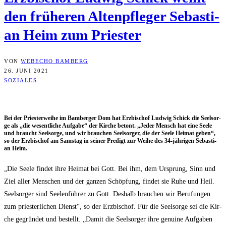
den frü­he­ren Alten­pfle­ger Sebas­ti­
an Heim zum Priester
VON
WEBECHO BAMBERG
26. JUNI 2021
SOZIALES
Bei der Pries­ter­wei­he im Bam­ber­ger Dom hat Erz­bi­schof Lud­wig Schick die Seel­sor­
ge als „die wesent­li­che Auf­ga­be“ der Kir­che betont. „Jeder Mensch hat eine See­le
und braucht Seel­sor­ge, und wir brau­chen Seel­sor­ger, die der See­le Hei­mat geben“,
so der Erz­bi­schof am Sams­tag in sei­ner Pre­digt zur Wei­he des 34-jäh­ri­gen Sebas­ti­
an Heim.
„Die See­le fin­det ihre Hei­mat bei Gott. Bei ihm, dem Ursprung, Sinn und
Ziel aller Men­schen und der gan­zen Schöp­fung, fin­det sie Ruhe und Heil.
Seel­sor­ger sind See­len­füh­rer zu Gott. Des­halb brau­chen wir Beru­fun­gen
zum pries­ter­li­chen Dienst“, so der Erz­bi­schof. Für die Seel­sor­ge sei die Kir­
che gegrün­det und bestellt. „Damit die Seel­sor­ger ihre genui­ne Auf­ga­ben