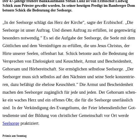
Der 47-jäh­ri­ge frü­he­re Bank­kauf­mann Ste­fan Lunz ist von Erz­bi­schof Lud­wig
Schick zum Pries­ter geweiht wor­den. In sei­ner heu­ti­gen Pre­digt im Bam­ber­ger Dom
beton­te Schick die Bedeu­tung der Seelsorge.
„In der Seel­sor­ge schlägt das Herz der Kir­che“, sag­te der Erz­bi­schof. „Die
Seel­sor­ge ist unser Auf­trag. Und die­sen Auf­trag zu erfül­len, ist gegen­wär­tig
beson­ders not­wen­dig.“ Es sei die Auf­ga­be der Seel­sor­ge, die See­le mit dem
Gött­li­chen und dem Ver­nünf­ti­gen zu erfül­len, die uns Jesus Chris­tus, der
Hir­te unse­rer See­len, offen­bart hat. Schick beton­te auch die Bedeu­tung der
Ver­spre­chen von Ehe­lo­sig­keit und Keusch­heit, Armut und Beschei­den­heit,
Gehor­sam und Hör­be­reit­schaft. Sie ermög­li­chen selbst­lo­se Seel­sor­ge. „Der
Seel­sor­ger muss sich selbst­los auf den Nächs­ten und sei­ne See­le kon­zen­trie­
ren, dazu befä­higt die ehe­lo­se Keusch­heit.“ Die Armut und Beschei­den­heit
machen den Seel­sor­ger zugäng­lich für jede und jeden. Der Gehor­sam schen­
ke ein waches Herz und ein offe­nes Ohr, die für die Seel­sor­ge uner­läss­lich
sind. In der Ver­kün­di­gung des Evan­ge­li­ums, der Fei­er lebens­dien­li­cher Got­
tes­diens­te und der Bil­dung von christ­li­cher Gemein­schaft vor Ort wer­de
Seel­sor­ge
praktiziert.
Pri­miz am Sonntag