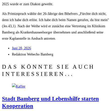
2025 wur­de er zum Dia­kon geweiht.
Als Pri­miz­spruch wähl­te der 26-Jäh­ri­ge den Bibel­vers „Fürch­te dich nicht,
denn ich habe dich erlöst. Ich habe dich beim Namen geru­fen, du bist mein“
(Jes 43,1). Nach der Wei­he wird er zunächst eine Ver­tre­tung im Kli­ni­kum
Bam­berg als Kran­ken­haus­seel­sor­ger über­neh­men und anschlie­ßend sei­ne
ers­te Kaplan­stel­le in Ans­bach antreten.
Juni 28, 2026
Redak­ti­on
Web­echo Bamberg
DAS KÖNNTE SIE AUCH
INTERESSIEREN...
Stadt Bam­berg und Lebens­hil­fe star­ten
Kooperation