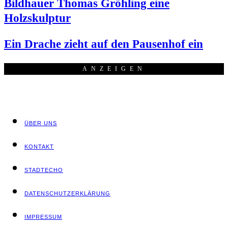
Bild­hau­er Tho­mas Gröh­ling eine
Holzskulptur
Ein Dra­che zieht auf den Pau­sen­hof ein
ANZEI­GEN
ÜBER UNS
KON­TAKT
STADT­ECHO
DATEN­SCHUTZ­ER­KLÄ­RUNG
IMPRES­SUM