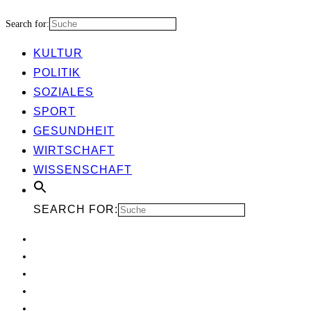
Search for:
KUL­TUR
POLI­TIK
SOZIA­LES
SPORT
GESUND­HEIT
WIRT­SCHAFT
WIS­SEN­SCHAFT
SEARCH FOR: