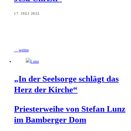
17. JULI 2022
Nach Worten von Erzbischof Ludwig Schick gehören Priester
wesensnotwendig zur Kirche. Andernfalls sei sie nicht mehr als eine
sozial-karitative Einrichtung. Schick ging
... weiter
„In der Seel­sor­ge schlägt das
Herz der Kirche“
Pries­ter­wei­he von Ste­fan Lunz
im Bam­ber­ger Dom