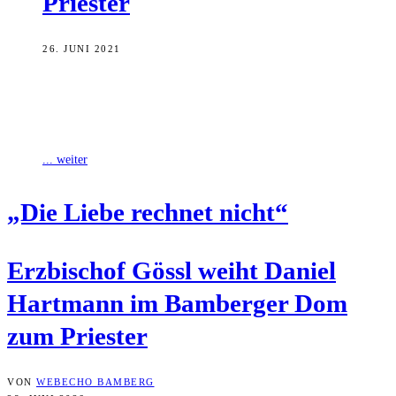
Priester
26. JUNI 2021
Bei der Priesterweihe im Bamberger Dom hat Erzbischof Ludwig
Schick die Seelsorge als „die wesentliche Aufgabe“ der Kirche
betont. „Jeder Mensch hat
... weiter
„Die Lie­be rech­net nicht“
Erz­bi­schof Gössl weiht Dani­el
Hart­mann im Bam­ber­ger Dom
zum Priester
VON
WEBECHO BAMBERG