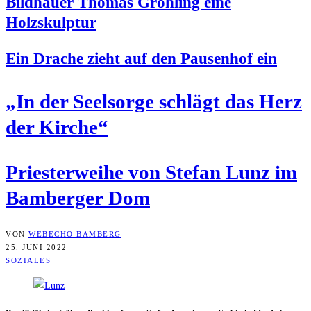
Bild­hau­er Tho­mas Gröh­ling eine
Holzskulptur
Ein Dra­che zieht auf den Pau­sen­hof ein
„In der Seel­sor­ge schlägt das Herz
der Kirche“
Pries­ter­wei­he von Ste­fan Lunz im
Bam­ber­ger Dom
VON
WEBECHO BAMBERG
25. JUNI 2022
SOZIALES