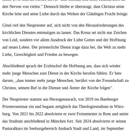
den Ner­ven von vie­len.“ Den­noch blei­be er über­zeugt, dass Chris­tus sei­ne
Kir­che lei­te und sei­ne Lie­be durch das Wir­ken der Gläu­bi­gen Frucht bringe.
Gössl rief den Neu­pries­ter auf, sich nicht von den Her­aus­for­de­run­gen des
kirch­li­chen Diens­tes ent­mu­ti­gen zu las­sen. Das Kreuz sei nicht nur Zei­chen
von Leid, son­dern vor allem Aus­druck der Lie­be Got­tes und der Hoff­nung
auf neu­es Leben. Der pries­ter­li­che Dienst tra­ge dazu bei, die Welt zu mehr
Lie­be, Gerech­tig­keit und Frie­den zu bewegen.
Abschlie­ßend sprach der Erz­bi­schof die Hoff­nung aus, dass sich wie­der
mehr jun­ge Men­schen zum Dienst in der Kir­che beru­fen füh­len. Er bete
dar­um, „dass immer mehr jun­ge Men­schen, berührt von der Freund­schaft zu
Chris­tus, sei­nem Ruf in die Diens­te und Ämter der Kir­che folgen“.
Der Neu­pries­ter stammt aus Her­zo­gen­au­rach, trat 2019 ins Bam­ber­ger
Pries­ter­se­mi­nar ein und begann zeit­gleich das Theo­lo­gie­stu­di­um in Würz­
burg. Von 2021 bis 2022 absol­vier­te er zwei Frei­se­mes­ter in Rom und setz­te
das Stu­di­um anschlie­ßend in Mün­chen fort. Seit 2024 absol­vier­te er sei­nen
Pas­to­ral­kurs im Seel­sor­ge­be­reich Ans­bach Stadt und Land, im Sep­tem­ber