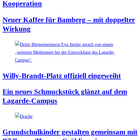
Kooperation
Neu­er Kaf­fee für Bam­berg – mit dop­pel­ter
Wirkung
Wil­ly-Brandt-Platz offi­zi­ell eingeweiht
Ein neu­es Schmuck­stück glänzt auf dem
Lagarde-Campus
Grund­schul­kin­der gestal­ten gemein­sam mit