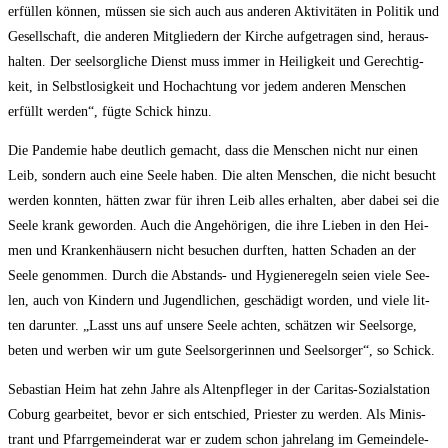
erfül­len kön­nen, müs­sen sie sich auch aus ande­ren Akti­vi­tä­ten in Poli­tik und
Gesell­schaft, die ande­ren Mit­glie­dern der Kir­che auf­ge­tra­gen sind, her­aus­
hal­ten. Der seel­sorg­li­che Dienst muss immer in Hei­lig­keit und Gerech­tig­
keit, in Selbst­lo­sig­keit und Hoch­ach­tung vor jedem ande­ren Men­schen
erfüllt wer­den“, füg­te Schick hinzu.
Die Pan­de­mie habe deut­lich gemacht, dass die Men­schen nicht nur einen
Leib, son­dern auch eine See­le haben. Die alten Men­schen, die nicht besucht
wer­den konn­ten, hät­ten zwar für ihren Leib alles erhal­ten, aber dabei sei die
See­le krank gewor­den. Auch die Ange­hö­ri­gen, die ihre Lie­ben in den Hei­
men und Kran­ken­häu­sern nicht besu­chen durf­ten, hat­ten Scha­den an der
See­le genom­men. Durch die Abstands- und Hygie­ne­re­geln sei­en vie­le See­
len, auch von Kin­dern und Jugend­li­chen, geschä­digt wor­den, und vie­le lit­
ten dar­un­ter. „Lasst uns auf unse­re See­le ach­ten, schät­zen wir Seel­sor­ge,
beten und wer­ben wir um gute Seel­sor­ge­rin­nen und Seel­sor­ger“, so Schick.
Sebas­ti­an Heim hat zehn Jah­re als Alten­pfle­ger in der Cari­tas-Sozi­al­sta­ti­on
Coburg gear­bei­tet, bevor er sich ent­schied, Pries­ter zu wer­den. Als Minis­
trant und Pfarr­ge­mein­de­rat war er zudem schon jah­re­lang im Gemein­de­le­