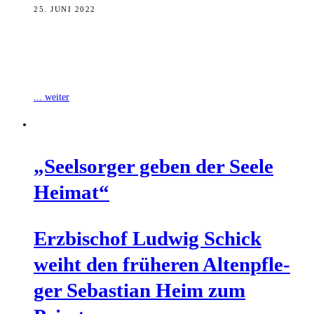
25. JUNI 2022
Der 47-jährige frühere Bankkaufmann Stefan Lunz ist von
Erzbischof Ludwig Schick zum Priester geweiht worden. In seiner
heutigen Predigt im Bamberger Dom
... weiter
„Seel­sor­ger geben der See­le
Heimat“
Erz­bi­schof Lud­wig Schick
weiht den frü­he­ren Alten­pfle­
ger Sebas­ti­an Heim zum