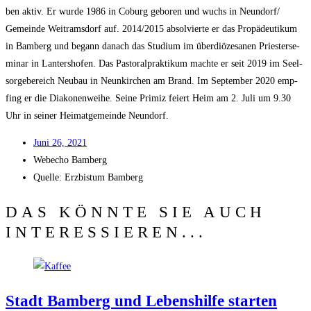
ben aktiv. Er wur­de 1986 in Coburg gebo­ren und wuchs in Neundorf/​
Gemeinde Weit­rams­dorf auf. 2014/​2015 absol­vier­te er das Pro­pä­deu­ti­kum
in Bam­berg und begann danach das Stu­di­um im über­diö­ze­sa­nen Pries­ter­se­
mi­nar in Lan­ters­ho­fen. Das Pas­to­ral­prak­ti­kum mach­te er seit 2019 im Seel­
sor­ge­be­reich Neu­bau in Neun­kir­chen am Brand. Im Sep­tem­ber 2020 emp­
fing er die Dia­ko­nen­wei­he. Sei­ne Pri­miz fei­ert Heim am 2. Juli um 9.30
Uhr in sei­ner Hei­mat­ge­mein­de Neundorf.
Juni 26, 2021
Web­echo Bamberg
Quel­le: Erz­bis­tum Bamberg
DAS KÖNNTE SIE AUCH
INTERESSIEREN...
Stadt Bam­berg und Lebens­hil­fe star­ten