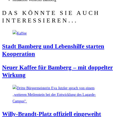
DAS KÖNNTE SIE AUCH
INTERESSIEREN...
Stadt Bam­berg und Lebens­hil­fe star­ten
Kooperation
Neu­er Kaf­fee für Bam­berg – mit dop­pel­ter
Wirkung
Wil­ly-Brandt-Platz offi­zi­ell eingeweiht