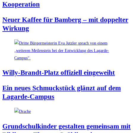
Kooperation
Neu­er Kaf­fee für Bam­berg – mit dop­pel­ter
Wirkung
Wil­ly-Brandt-Platz offi­zi­ell eingeweiht
Ein neu­es Schmuck­stück glänzt auf dem
Lagarde-Campus
Grund­schul­kin­der gestal­ten gemein­sam mit