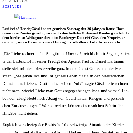
28. JUNI 2026
SOZIALES
Erz­bi­schof Her­wig Gössl hat am gest­ri­gen Sams­tag den 26-jäh­ri­gen Dani­el Hart­
mann zum Pries­ter geweiht, wie das Erz­bi­schöf­li­che Ordi­na­ri­at Bam­berg mit­teilt. In
dem fei­er­li­chen Wei­he­got­tes­dienst im Bam­ber­ger Dom rief Gössl den Neu­pries­ter
dazu auf, sei­nen Dienst aus einer Hal­tung der selbst­lo­sen Lie­be her­aus zu leben.
„Die Lie­be rech­net nicht. Sie gibt im Über­maß, reich­lich mit Segen“, zitier­
te der Erz­bi­schof in sei­ner Pre­digt den Apos­tel Pau­lus. Dani­el Hart­mann
stel­le sich mit der Pries­ter­wei­he ganz in den Dienst Got­tes und der Men­
schen. „Sie geben sich und Ihr gan­zes Leben hin­ein in den pries­ter­li­chen
Dienst – aus Lie­be zu Gott und zu sei­nem Volk“, sag­te Gössl. „Sie rech­nen
nicht nach, wie­viel Lie­be man Gott ent­ge­gen­brin­gen kann und wie­viel Lie­
be noch übrig bleibt nach Abzug von Gewalt­ak­ten, Krie­gen und per­sön­li­
chen Ent­täu­schun­gen.“ Wer so rech­ne, kön­nen einen sol­chen Schritt der
Hin­ga­be nicht gehen.
Zugleich ver­schwieg der Erz­bi­schof die schwie­ri­ge Situa­ti­on der Kir­che
nicht: „Wir sind als Kir­che im Ab- und Umbau, und die­se Rea­li­tät zerrt an