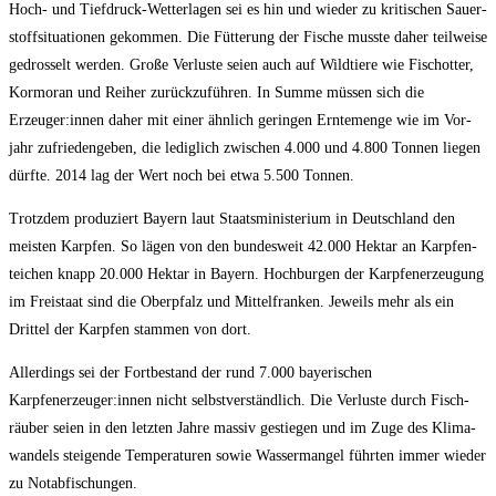
Hoch- und Tief­druck-Wet­ter­la­gen sei es hin und wie­der zu kri­ti­schen Sau­er­
stoff­si­tua­tio­nen gekom­men. Die Füt­te­rung der Fische muss­te daher teil­wei­se
gedros­selt wer­den. Gro­ße Ver­lus­te sei­en auch auf Wild­tie­re wie Fisch­ot­ter,
Kor­mo­ran und Rei­her zurück­zu­füh­ren. In Sum­me müs­sen sich die
Erzeuger:innen daher mit einer ähn­lich gerin­gen Ern­te­men­ge wie im Vor­
jahr zufrie­den­ge­ben, die ledig­lich zwi­schen 4.000 und 4.800 Ton­nen lie­gen
dürf­te. 2014 lag der Wert noch bei etwa 5.500 Tonnen.
Trotz­dem pro­du­ziert Bay­ern laut Staats­mi­nis­te­ri­um in Deutsch­land den
meis­ten Karp­fen. So lägen von den bun­des­weit 42.000 Hekt­ar an Karp­fen­
tei­chen knapp 20.000 Hekt­ar in Bay­ern. Hoch­bur­gen der Karp­fen­er­zeu­gung
im Frei­staat sind die Ober­pfalz und Mit­tel­fran­ken. Jeweils mehr als ein
Drit­tel der Karp­fen stam­men von dort.
Aller­dings sei der Fort­be­stand der rund 7.000 baye­ri­schen
Karpfenerzeuger:innen nicht selbst­ver­ständ­lich. Die Ver­lus­te durch Fisch­
räu­ber sei­en in den letz­ten Jah­re mas­siv gestie­gen und im Zuge des Kli­ma­
wan­dels stei­gen­de Tem­pe­ra­tu­ren sowie Was­ser­man­gel führ­ten immer wie­der
zu Notabfischungen.