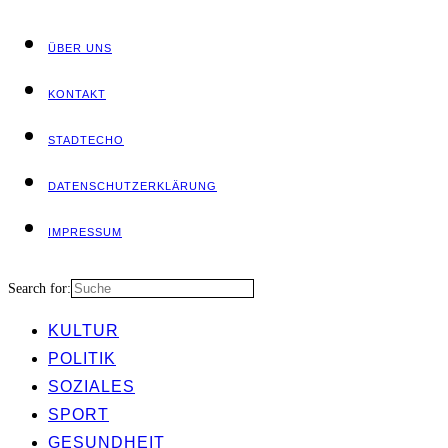
ÜBER UNS
KON­TAKT
STADT­ECHO
DATEN­SCHUTZ­ER­KLÄ­RUNG
IMPRES­SUM
Search for:
KUL­TUR
POLI­TIK
SOZIA­LES
SPORT
GESUND­HEIT