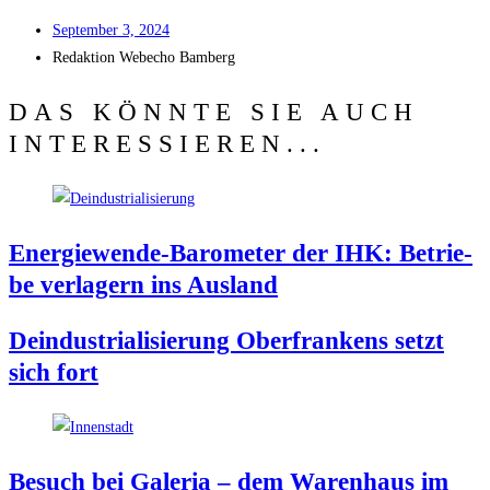
Sep­tem­ber 3, 2024
Redak­ti­on
Web­echo Bamberg
DAS KÖNNTE SIE AUCH
INTERESSIEREN...
Ener­gie­wen­de-Baro­me­ter der IHK: Betrie­
be ver­la­gern ins Ausland
Deindus­tria­li­sie­rung Ober­fran­kens setzt
sich fort
Besuch bei Gale­ria – dem Waren­haus im