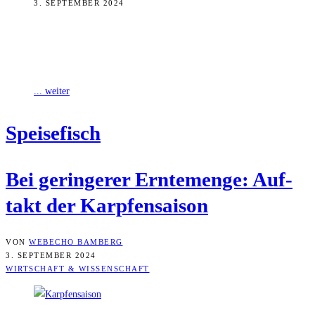
3. SEPTEMBER 2024
Gute Nachrichten für Bayerns Karpfenfans: Die Karpfensaison hat
begonnen. Die Erntemenge des Speisefischs wird aber wohl ähnlich
gering ausfallen wie im Jahr
... weiter
Spei­se­fisch
Bei gerin­ge­rer Ern­te­men­ge: Auf­
takt der Karpfensaison
VON
WEBECHO BAMBERG
3. SEPTEMBER 2024
WIRTSCHAFT & WISSENSCHAFT