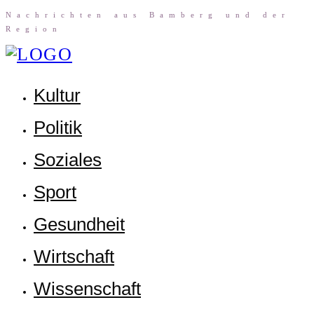
Nach­rich­ten aus Bam­berg und der
Region
Kul­tur
Poli­tik
Sozia­les
Sport
Gesund­heit
Wirt­schaft
Wis­sen­schaft