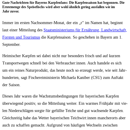
Gute Nach­rich­ten für Bay­erns Karp­fen­fans: Die Karp­fen­sai­son hat begon­nen. Die
Ern­te­men­ge des Spei­se­fischs wird aber wohl ähn­lich gering aus­fal­len wie im
Jahr zuvor.
Immer im ers­ten Nach­som­mer-Monat, der ein „r“ im Namen hat, beginnt
laut einer Mit­tei­lung des
Staats­mi­nis­te­ri­ums für Ernäh­rung, Land­wirt­schaft,
Fors­ten und Tou­ris­mus
die Karp­fen­sai­son. So gesche­hen in Bay­ern am 1.
September.
Hei­mi­scher Karp­fen sei dabei nicht nur beson­ders frisch und auf kur­zen
Trans­port­we­gen schnell bei den Verbraucher:innen. Auch han­de­le es sich
um ein rei­nes Natur­pro­dukt, das heu­te noch so erzeugt wer­de, wie seit Jahr­
hun­der­ten, sagt Fische­rei­mi­nis­te­rin Michae­la Kani­ber (CSU) zum Auf­takt
der Saison.
Die­ses Jahr waren die Wachs­tums­be­din­gun­gen für baye­ri­schen Karp­fen
über­wie­gend posi­tiv, so die Mit­tei­lung wei­ter. Ein war­mes Früh­jahr mit vie­
len Nie­der­schlä­gen sorg­te für gefüll­te Tei­che und gut wach­sen­de Karp­fen.
Gleich­zei­tig habe das Wet­ter baye­ri­schen Teichwirt:innen man­cher­orts aber
auch zu schaf­fen gemacht. Auf­grund von häu­fi­gen Wech­seln zwi­schen