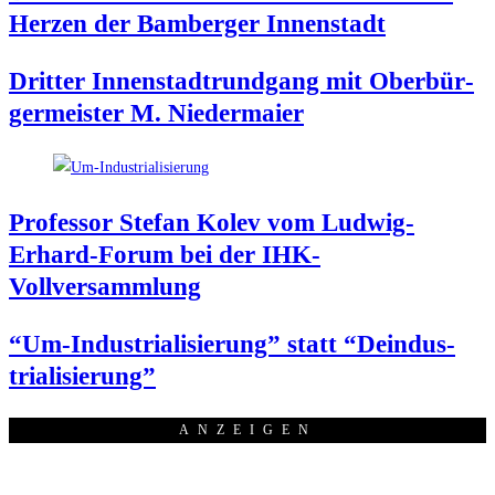
Her­zen der Bam­ber­ger Innenstadt
Drit­ter Innen­stadt­rund­gang mit Ober­bür­
ger­meis­ter M. Niedermaier
Pro­fes­sor Ste­fan Kolev vom Lud­wig-
Erhard-Forum bei der IHK-
Vollversammlung
“Um-Indus­tria­li­sie­rung” statt “Deindus­
tria­li­sie­rung”
ANZEI­GEN