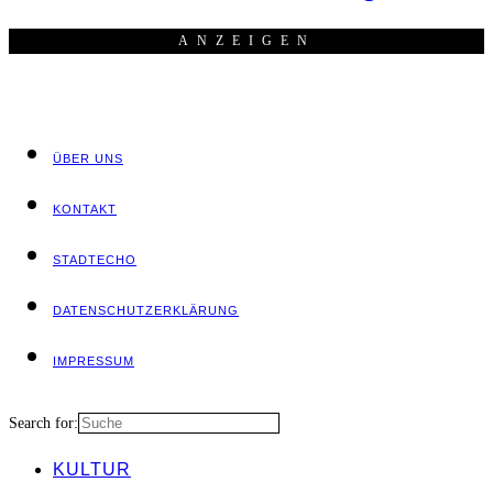
ANZEI­GEN
ÜBER UNS
KON­TAKT
STADT­ECHO
DATEN­SCHUTZ­ER­KLÄ­RUNG
IMPRES­SUM
Search for:
KUL­TUR