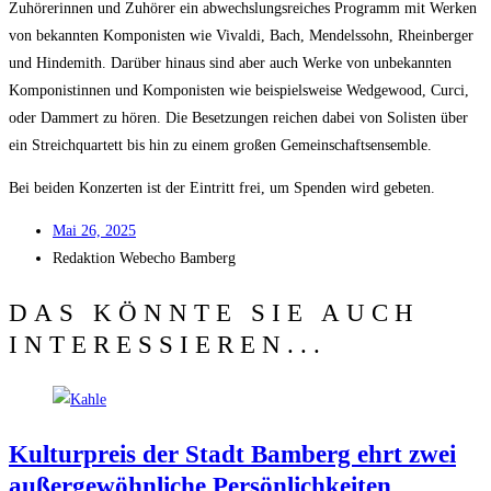
Zuhö­re­rin­nen und Zuhö­rer ein abwechs­lungs­rei­ches Pro­gramm mit Wer­ken
von bekann­ten Kom­po­nis­ten wie Vival­di, Bach, Men­dels­sohn, Rhein­ber­ger
und Hin­de­mith. Dar­über hin­aus sind aber auch Wer­ke von unbe­kann­ten
Kom­po­nis­tin­nen und Kom­po­nis­ten wie bei­spiels­wei­se Wed­ge­wood, Cur­ci,
oder Dam­mert zu hören. Die Beset­zun­gen rei­chen dabei von Solis­ten über
ein Streich­quar­tett bis hin zu einem gro­ßen Gemeinschaftsensemble.
Bei bei­den Kon­zer­ten ist der Ein­tritt frei, um Spen­den wird gebeten.
Mai 26, 2025
Redak­ti­on
Web­echo Bamberg
DAS KÖNNTE SIE AUCH
INTERESSIEREN...
Kul­tur­preis der Stadt Bam­berg ehrt zwei
außer­ge­wöhn­li­che Persönlichkeiten