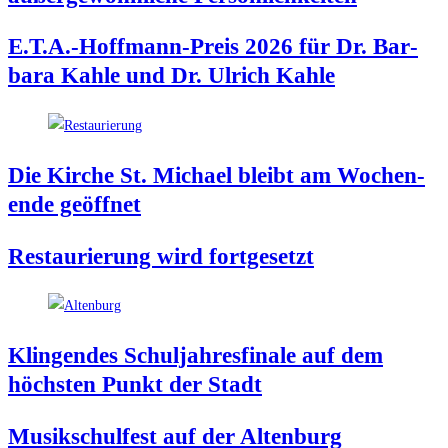
E.T.A.-Hoffmann-Preis 2026 für Dr. Bar­
ba­ra Kah­le und Dr. Ulrich Kahle
Die Kir­che St. Micha­el bleibt am Wochen­
en­de geöffnet
Restau­rie­rung wird fortgesetzt
Klin­gen­des Schul­jah­res­fi­na­le auf dem
höchs­ten Punkt der Stadt
Musik­schul­fest auf der Altenburg