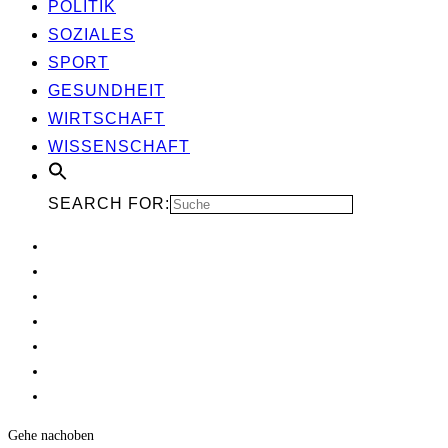
POLI­TIK
SOZIA­LES
SPORT
GESUND­HEIT
WIRT­SCHAFT
WIS­SEN­SCHAFT
SEARCH FOR:
Gehe nach
oben