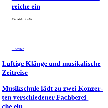
rei­che ein
26. MAI 2025
Die Fachbereiche Blas- und Streichinstrumente der Städtischen
Musikschule stellen sich in dieser Woche mit zwei Konzerten vor,
wie die Stadt Bamberg mitteilt.
... weiter
Luf­ti­ge Klän­ge und musi­ka­li­sche
Zeitreise
Musik­schu­le lädt zu zwei Kon­zer­
ten ver­schie­de­ner Fach­be­rei­
che ein