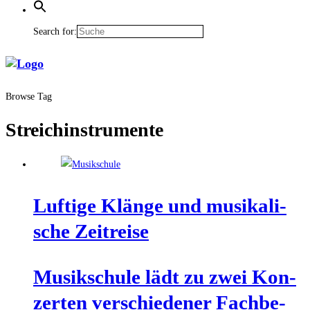
Search for:
Browse Tag
Streichinstrumente
Luf­ti­ge Klän­ge und musi­ka­li­
sche Zeitreise
Musik­schu­le lädt zu zwei Kon­
zer­ten ver­schie­de­ner Fach­be­