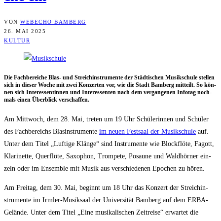
VON
WEBECHO BAMBERG
26. MAI 2025
KULTUR
Die Fach­be­rei­che Blas- und Streich­in­stru­men­te der Städ­ti­schen Musik­schu­le stel­len
sich in die­ser Woche mit zwei Kon­zer­ten vor, wie die Stadt Bam­berg mit­teilt. So kön­
nen sich Inter­es­sen­tin­nen und Inter­es­sen­ten nach dem ver­gan­ge­nen Info­tag noch­
mals einen Über­blick verschaffen.
Am Mitt­woch, dem 28. Mai, tre­ten um 19 Uhr Schü­le­rin­nen und Schü­ler
des Fach­be­reichs Blas­in­stru­men­te
im neu­en Fest­saal der Musik­schu­le
auf.
Unter dem Titel „Luf­ti­ge Klän­ge“ sind Instru­men­te wie Block­flö­te, Fagott,
Kla­ri­net­te, Quer­flö­te, Saxo­phon, Trom­pe­te, Posau­ne und Wald­hör­ner ein­
zeln oder im Ensem­ble mit Musik aus ver­schie­de­nen Epo­chen zu hören.
Am Frei­tag, dem 30. Mai, beginnt um 18 Uhr das Kon­zert der Streich­in­
stru­men­te im Irm­ler-Musik­saal der Uni­ver­si­tät Bam­berg auf dem ERBA-
Gelän­de. Unter dem Titel „Eine musi­ka­li­schen Zeit­rei­se“ erwar­tet die