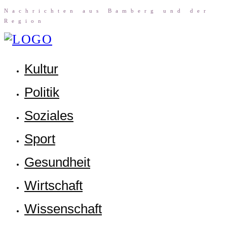
Nach­rich­ten aus Bam­berg und der
Region
Kul­tur
Poli­tik
Sozia­les
Sport
Gesund­heit
Wirt­schaft
Wis­sen­schaft