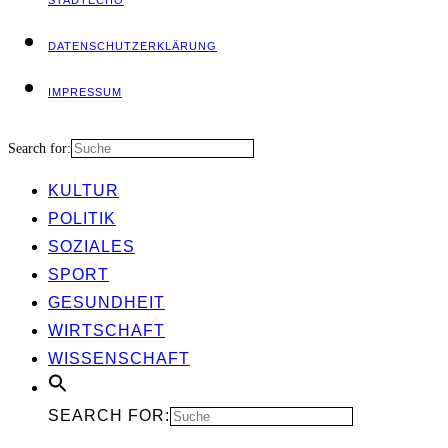
STADT­ECHO
DATEN­SCHUTZ­ER­KLÄ­RUNG
IMPRES­SUM
Search for:
KUL­TUR
POLI­TIK
SOZIA­LES
SPORT
GESUND­HEIT
WIRT­SCHAFT
WIS­SEN­SCHAFT
SEARCH FOR: