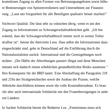
kos­ten­lo­sen Zugang zu allen For­men von Betreu­ungs­an­ge­bo­ten sowie höhe­
re Besteue­run­gen von Spit­zen­ver­die­nern und Unter­neh­men zur Finan­zie­
rung. „Lasst uns Sor­ge­ar­beit für alle Betei­lig­ten qua­li­ta­tiv bes­ser machen!“
Stich­wort Qua­li­tät: Die lässt sehr zu wün­schen übrig, wenn es um den
Zugang zu Infor­ma­tio­nen zu Schwan­ger­schafts­ab­brü­chen geht. „Ich bin
wütend, dass der Schwan­ger­schafts­ab­bruch immer noch in wei­ten Tei­len
straf­bar ist“, betont die Akti­vis­tin Lena. Dass selbst die Infor­ma­tio­nen dazu
ein­ge­schränkt sind, gehe in Deutsch­land auf die Ein­füh­rung durch die
Natio­nal­so­zia­lis­ten zurück. Inter­na­tio­nal sind die Gesetz­ge­bun­gen noch
strik­ter: „Die Hälf­te der Abtrei­bun­gen pas­siert ille­gal und die­se Men­schen
müs­sen sich dadurch einem erheb­li­chen gesund­heit­li­chen Risi­ko aus­set­zen.“
Ihre Kon­se­quenz für die BRD lau­tet: Eine Abschaf­fung der Para­gra­fen 218
und 219a des Straf­ge­setz­bu­ches sowie der Aus­bau der Pra­xen, wel­che
Abbrü­che durch­füh­ren kön­nen sowie die vol­le Kos­ten­über­nah­me. Es brau­
che aber auch inter­na­tio­na­le Soli­da­ri­tät mit den Frau­en­be­we­gun­gen in ande­
ren Ländern.
In Sachen Soli­da­ri­tät betont die Red­ne­rin Lea: „Femi­nis­mus muss sich