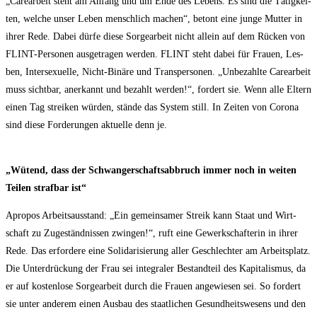
„Care­ar­beit steht am Anfang und um Ende des Lebens. Es sind die Tätig­kei­
ten, wel­che unser Leben mensch­lich machen“, betont eine jun­ge Mut­ter in
ihrer Rede. Dabei dür­fe die­se Sor­ge­ar­beit nicht allein auf dem Rücken von
FLINT-Per­so­nen aus­ge­tra­gen wer­den. FLINT steht dabei für Frau­en, Les­
ben, Inter­se­xu­el­le, Nicht-Binä­re und Trans­per­so­nen. „Unbe­zahl­te Care­ar­beit
muss sicht­bar, aner­kannt und bezahlt wer­den!“, for­dert sie. Wenn alle Eltern
einen Tag strei­ken wür­den, stän­de das Sys­tem still. In Zei­ten von Coro­na
sind die­se For­de­run­gen aktu­el­le denn je.
„Wütend, dass der Schwan­ger­schafts­ab­bruch immer noch in wei­ten
Tei­len straf­bar ist“
Apro­pos Arbeits­aus­stand: „Ein gemein­sa­mer Streik kann Staat und Wirt­
schaft zu Zuge­ständ­nis­sen zwin­gen!“, ruft eine Gewerk­schaf­te­rin in ihrer
Rede. Das erfor­de­re eine Soli­da­ri­sie­rung aller Geschlech­ter am Arbeits­platz.
Die Unter­drü­ckung der Frau sei inte­gra­ler Bestand­teil des Kapi­ta­lis­mus, da
er auf kos­ten­lo­se Sor­ge­ar­beit durch die Frau­en ange­wie­sen sei. So for­dert
sie unter ande­rem einen Aus­bau des staat­li­chen Gesund­heits­we­sens und den