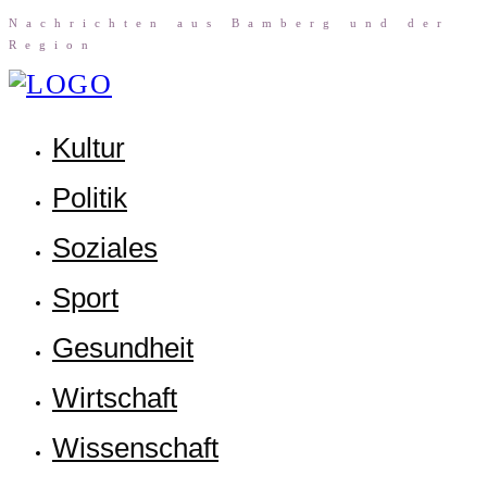
Nach­rich­ten aus Bam­berg und der
Region
Kul­tur
Poli­tik
Sozia­les
Sport
Gesund­heit
Wirt­schaft
Wis­sen­schaft