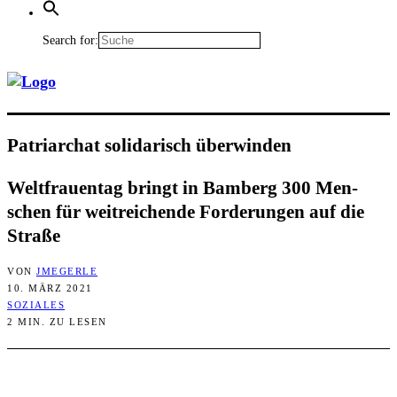
Search for:
Patri­ar­chat soli­da­risch überwinden
Welt­frau­en­tag bringt in Bam­berg 300 Men­
schen für weit­rei­chen­de For­de­run­gen auf die
Straße
VON
JMEGERLE
10. MÄRZ 2021
SOZIALES
2 MIN. ZU LESEN