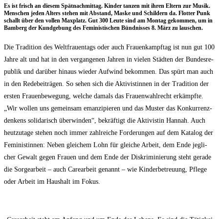
Es ist frisch an die­sem Spät­nach­mit­tag. Kin­der tan­zen mit ihren Eltern zur Musik.
Men­schen jeden Alters ste­hen mit Abstand, Mas­ke und Schil­dern da. Flot­ter Punk
schallt über den vol­len Max­platz. Gut 300 Leu­te sind am Mon­tag gekom­men, um in
Bam­berg der Kund­ge­bung des Femi­nis­ti­schen Bünd­nis­ses 8. März zu lauschen.
Die Tra­di­ti­on des Welt­frau­en­tags oder auch Frau­en­kampf­tag ist nun gut 100
Jah­re alt und hat in den ver­gan­ge­nen Jah­ren in vie­len Städ­ten der Bun­des­re­
pu­blik und dar­über hin­aus wie­der Auf­wind bekom­men. Das spürt man auch
in den Rede­bei­trä­gen. So sehen sich die Akti­vis­tin­nen in der Tra­di­ti­on der
ers­ten Frau­en­be­we­gung, wel­che damals das Frau­en­wahl­recht erkämpf­te.
„Wir wol­len uns gemein­sam eman­zi­pie­ren und das Mus­ter das Kon­kur­renz­
den­kens soli­da­risch über­win­den“, bekräf­tigt die Akti­vis­tin Han­nah. Auch
heut­zu­ta­ge ste­hen noch immer zahl­rei­che For­de­run­gen auf dem Kata­log der
Femi­nis­tin­nen: Neben glei­chem Lohn für glei­che Arbeit, dem Ende jeg­li­
cher Gewalt gegen Frau­en und dem Ende der Dis­kri­mi­nie­rung steht gera­de
die Sor­ge­ar­beit – auch Care­ar­beit genannt – wie Kin­der­be­treu­ung, Pfle­ge
oder Arbeit im Haus­halt im Fokus.