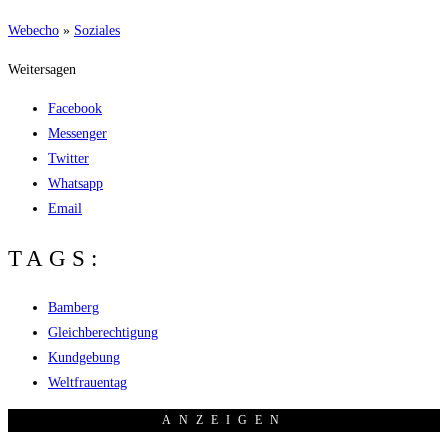
Web­echo
»
Sozia­les
Weitersagen
Facebook
Messenger
Twitter
Whatsapp
Email
TAGS:
Bamberg
Gleichberechtigung
Kundgebung
Weltfrauentag
ANZEI­GEN