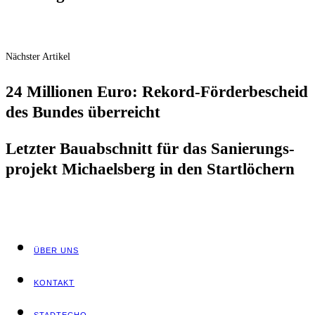
Nächster Artikel
24 Mil­lio­nen Euro: Rekord-För­der­be­scheid
des Bun­des überreicht
Letz­ter Bau­ab­schnitt für das Sanie­rungs­
pro­jekt Micha­els­berg in den Startlöchern
ÜBER UNS
KON­TAKT