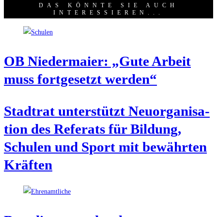
DAS KÖNNTE SIE AUCH
INTERESSIEREN...
OB Nie­der­mai­er: „Gute Arbeit
muss fort­ge­setzt werden“
Stadt­rat unter­stützt Neu­or­ga­ni­sa­
ti­on des Refe­rats für Bil­dung,
Schu­len und Sport mit bewähr­ten
Kräften