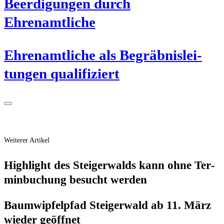
Beer­di­gun­gen durch
Ehrenamtliche
Ehren­amt­li­che als Begräb­nis­lei­
tun­gen qualifiziert
Weiterer Artikel
High­light des Stei­ger­walds kann ohne Ter­
min­bu­chung besucht werden
Baum­wip­fel­pfad Stei­ger­wald ab 11. März
wie­der geöffnet