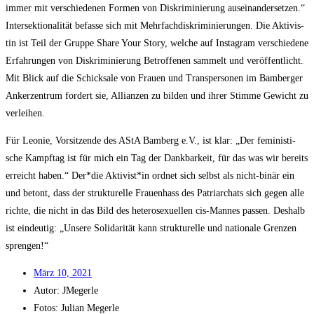
immer mit ver­schie­de­nen For­men von Dis­kri­mi­nie­rung aus­ein­an­der­set­zen.“
Inter­sek­tio­na­li­tät befas­se sich mit Mehr­fach­dis­kri­mi­nie­run­gen. Die Akti­vis­
tin ist Teil der Grup­pe Share Your Sto­ry, wel­che auf Insta­gram ver­schie­de­ne
Erfah­run­gen von Dis­kri­mi­nie­rung Betrof­fe­nen sam­melt und ver­öf­fent­licht.
Mit Blick auf die Schick­sa­le von Frau­en und Trans­per­so­nen im Bam­ber­ger
Anker­zen­trum for­dert sie, Alli­an­zen zu bil­den und ihrer Stim­me Gewicht zu
verleihen.
Für Leo­nie, Vor­sit­zen­de des AStA Bam­berg e.V., ist klar: „Der femi­nis­ti­
sche Kampf­tag ist für mich ein Tag der Dank­bar­keit, für das was wir bereits
erreicht haben.“ Der*die Aktivist*in ord­net sich selbst als nicht-binär ein
und betont, dass der struk­tu­rel­le Frau­en­hass des Patri­ar­chats sich gegen alle
rich­te, die nicht in das Bild des hete­ro­se­xu­el­len cis-Man­nes pas­sen. Des­halb
ist ein­deu­tig: „Unse­re Soli­da­ri­tät kann struk­tu­rel­le und natio­na­le Gren­zen
sprengen!“
März 10, 2021
Autor:
JMegerle
Fotos: Juli­an Megerle