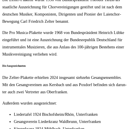
staat­li­che Aus­zeich­nung für Chor­ver­ei­ni­gun­gen gestif­tet und ist nach dem
deut­schen Musi­ker, Kom­po­nis­ten, Diri­gen­ten und Pio­nier der Lai­en­chor-
Bewe­gung Carl Fried­rich Zel­ter benannt.
Die Pro Musi­ca-Pla­ket­te wur­de 1968 von Bun­des­prä­si­dent Hein­rich Lüb­ke
ein­ge­führt und ist eine Aus­zeich­nung der Bun­des­re­pu­blik Deutsch­land für
instru­men­ta­les Musi­zie­ren, die aus Anlass des 100-jäh­ri­gen Bestehens einer
Musik­ver­ei­ni­gung ver­lie­hen wird.
Die Aus­ge­zeich­ne­ten
Die Zel­ter-Pla­ket­te erhiel­ten 2024 ins­ge­samt sieb­zehn Gesangs­en­sem­bles.
Mit den Gesang­ver­ei­nen aus Kers­bach und aus Pox­dorf befin­den sich dar­un­
ter auch zwei Ver­tre­ter aus Oberfranken.
Außer­dem wur­den ausgezeichnet:
Lie­der­ta­fel 1924 Bischofsheim/​Rhön, Unterfranken
Gesangs­ver­ein Lie­der­kranz Wald­brunn, Unterfranken
Sän­ger­kranz 1924 Mühl­bach, Unterfranken