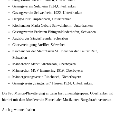
Gesangs­ver­ein Sulz­heim 1924,Unterfranken
Gesangs­ver­ein Schweb­heim 1922, Unterfranken
Hap­py-Hour Ump­fen­bach, Unterfranken
Kir­chen­chor Maria Geburt Schwein­heim, Unterfranken
Gesangs­ver­ein Froh­sinn Ehingen/​Niederhofen, Schwaben
Augs­bur­ger Sän­ger­freun­de, Schwaben
Chor­ver­ei­ni­gung Au/​Iller, Schwaben
Kir­chen­chor der Stadt­pfar­rei St. Johan­nes der Täu­fer Rain,
Schwaben
Män­ner­chor Markt Kirch­see­on, Oberbayern
Män­ner­chor MGV Emme­ring 1919, Oberbayern
Män­ner­ge­sangs­ver­ein Rinchnach, Niederbayern
Gesang­ver­ein „Sän­ger­lust“ Hau­sen 1924, Unterfranken.
Die Pro Musi­ca-Pla­ket­te ging an zehn Instru­men­tal­grup­pen. Ober­fran­ken ist
hier­bei mit dem Musik­ver­ein Ebrach­ta­ler Musi­kan­ten Bur­ge­brach vertreten.
Auch gewon­nen haben: