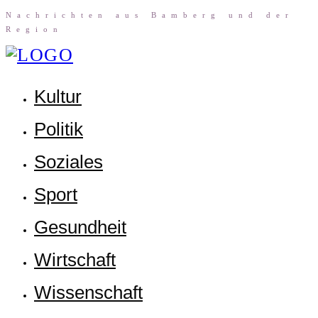
Nach­rich­ten aus Bam­berg und der
Region
Kul­tur
Poli­tik
Sozia­les
Sport
Gesund­heit
Wirt­schaft
Wis­sen­schaft