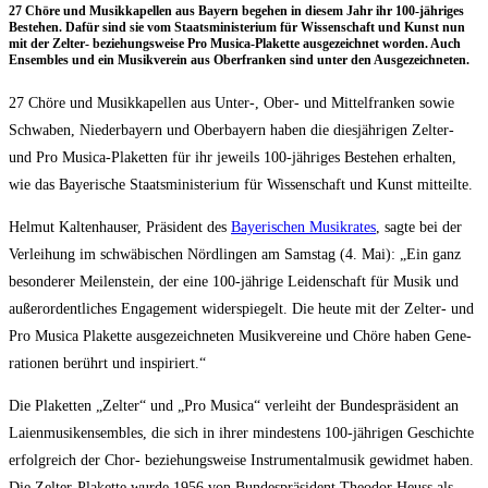
27 Chö­re und Musik­ka­pel­len aus Bay­ern bege­hen in die­sem Jahr ihr 100-jäh­ri­ges
Bestehen. Dafür sind sie vom Staats­mi­nis­te­ri­um für Wis­sen­schaft und Kunst nun
mit der Zel­ter- bezie­hungs­wei­se Pro Musi­ca-Pla­ket­te aus­ge­zeich­net wor­den. Auch
Ensem­bles und ein Musik­ver­ein aus Ober­fran­ken sind unter den Ausgezeichneten.
27 Chö­re und Musik­ka­pel­len aus Unter‑, Ober- und Mit­tel­fran­ken sowie
Schwa­ben, Nie­der­bay­ern und Ober­bay­ern haben die dies­jäh­ri­gen Zel­ter-
und Pro Musi­ca-Pla­ket­ten für ihr jeweils 100-jäh­ri­ges Bestehen erhal­ten,
wie das Baye­ri­sche Staats­mi­nis­te­ri­um für Wis­sen­schaft und Kunst mitteilte.
Hel­mut Kal­ten­hau­ser, Prä­si­dent des
Baye­ri­schen Musik­ra­tes
, sag­te bei der
Ver­lei­hung im schwä­bi­schen Nörd­lin­gen am Sams­tag (4. Mai): „Ein ganz
beson­de­rer Mei­len­stein, der eine 100-jäh­ri­ge Lei­den­schaft für Musik und
außer­or­dent­li­ches Enga­ge­ment wider­spie­gelt. Die heu­te mit der Zel­ter- und
Pro Musi­ca Pla­ket­te aus­ge­zeich­ne­ten Musik­ver­ei­ne und Chö­re haben Gene­
ra­tio­nen berührt und inspiriert.“
Die Pla­ket­ten „Zel­ter“ und „Pro Musi­ca“ ver­leiht der Bun­des­prä­si­dent an
Lai­en­mu­sik­ensem­bles, die sich in ihrer min­des­tens 100-jäh­ri­gen Geschich­te
erfolg­reich der Chor- bezie­hungs­wei­se Instru­men­tal­mu­sik gewid­met haben.
Die Zel­ter-Pla­ket­te wur­de 1956 von Bun­des­prä­si­dent Theo­dor Heuss als