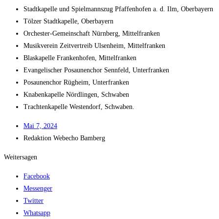
Stadt­ka­pel­le und Spiel­manns­zug Pfaf­fen­ho­fen a. d. Ilm, Oberbayern
Töl­zer Stadt­ka­pel­le, Oberbayern
Orches­ter-Gemein­schaft Nürn­berg, Mittelfranken
Musik­ver­ein Zeit­ver­treib Ulsen­heim, Mittelfranken
Blas­ka­pel­le Fran­ken­ho­fen, Mittelfranken
Evan­ge­li­scher Posau­nen­chor Senn­feld, Unterfranken
Posau­nen­chor Rüg­heim, Unterfranken
Kna­ben­ka­pel­le Nörd­lin­gen, Schwaben
Trach­ten­ka­pel­le Wes­ten­dorf, Schwaben.
Mai 7, 2024
Redak­ti­on
Web­echo Bamberg
Weitersagen
Facebook
Messenger
Twitter
Whatsapp