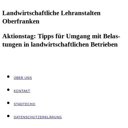
Land­wirt­schaft­li­che Lehr­an­stal­ten
Oberfranken
Akti­ons­tag: Tipps für Umgang mit Belas­
tun­gen in land­wirt­schaft­li­chen Betrieben
ÜBER UNS
KON­TAKT
STADT­ECHO
DATEN­SCHUTZ­ER­KLÄ­RUNG