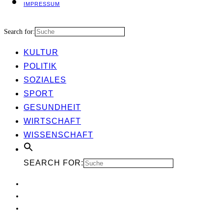
IMPRES­SUM
Search for:
KUL­TUR
POLI­TIK
SOZIA­LES
SPORT
GESUND­HEIT
WIRT­SCHAFT
WIS­SEN­SCHAFT
SEARCH FOR: