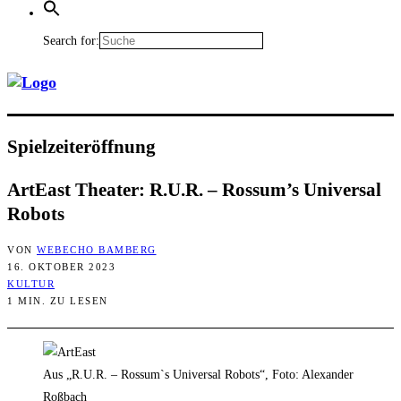
Search for:
Spiel­zeit­er­öff­nung
ArtE­ast Thea­ter: R.U.R. – Rossum’s Uni­ver­sal
Robots
VON
WEBECHO BAMBERG
16. OKTOBER 2023
KULTUR
1 MIN. ZU LESEN
Aus „R.U.R. – Rossum`s Universal Robots“, Foto: Alexander
Roßbach