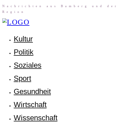
Nach­rich­ten aus Bam­berg und der
Region
Kul­tur
Poli­tik
Sozia­les
Sport
Gesund­heit
Wirt­schaft
Wis­sen­schaft