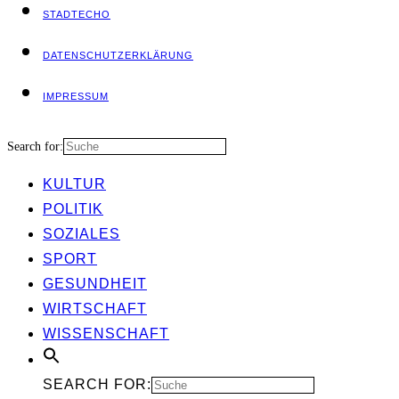
STADT­ECHO
DATEN­SCHUTZ­ER­KLÄ­RUNG
IMPRES­SUM
Search for:
KUL­TUR
POLI­TIK
SOZIA­LES
SPORT
GESUND­HEIT
WIRT­SCHAFT
WIS­SEN­SCHAFT
SEARCH FOR: