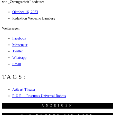
wie „Zwangs­ar­beit“ bedeutet.
Okto­ber 16, 2023
Redak­ti­on
Web­echo Bamberg
Weitersagen
Facebook
Messenger
Twitter
Whatsapp
Email
TAGS:
ArtEast Theater
R.U.R. – Rossum's Universal Robots
ANZEI­GEN