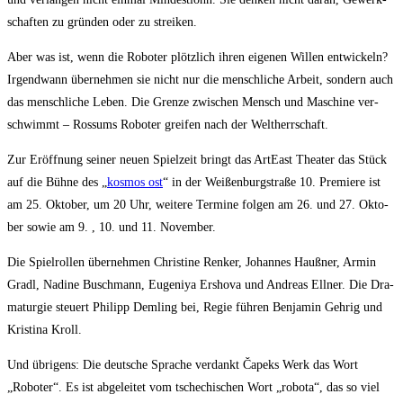
schaf­ten zu grün­den oder zu streiken.
Aber was ist, wenn die Robo­ter plötz­lich ihren eige­nen Wil­len ent­wi­ckeln?
Irgend­wann über­neh­men sie nicht nur die mensch­li­che Arbeit, son­dern auch
das mensch­li­che Leben. Die Gren­ze zwi­schen Mensch und Maschi­ne ver­
schwimmt – Ros­sums Robo­ter grei­fen nach der Weltherrschaft.
Zur Eröff­nung sei­ner neu­en Spiel­zeit bringt das ArtE­ast Thea­ter das Stück
auf die Büh­ne des „
kos­mos ost
“ in der Wei­ßen­burg­stra­ße 10. Pre­mie­re ist
am 25. Okto­ber, um 20 Uhr, wei­te­re Ter­mi­ne fol­gen am 26. und 27. Okto­
ber sowie am 9. , 10. und 11. November.
Die Spiel­rol­len über­neh­men Chris­ti­ne Ren­ker, Johan­nes Hauß­ner, Armin
Gradl, Nadi­ne Busch­mann, Euge­ni­ya Ersho­va und Andre­as Ell­ner. Die Dra­
ma­tur­gie steu­ert Phil­ipp Dem­ling bei, Regie füh­ren Ben­ja­min Geh­rig und
Kris­ti­na Kroll.
Und übri­gens: Die deut­sche Spra­che ver­dankt Čapeks Werk das Wort
„Robo­ter“. Es ist abge­lei­tet vom tsche­chi­schen Wort „robo­ta“, das so viel