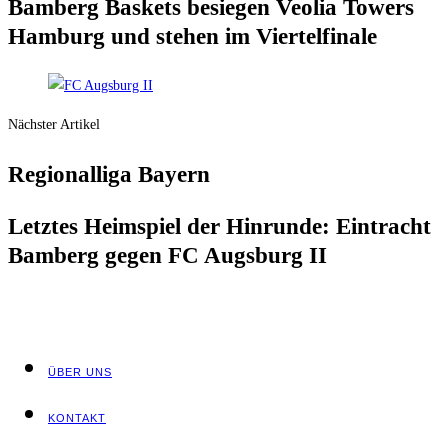
Bam­berg Bas­kets besie­gen Veo­lia Towers
Ham­burg und ste­hen im Viertelfinale
Nächster Artikel
Regio­nal­li­ga Bayern
Letz­tes Heim­spiel der Hin­run­de: Ein­tracht
Bam­berg gegen FC Augs­burg II
ÜBER UNS
KON­TAKT