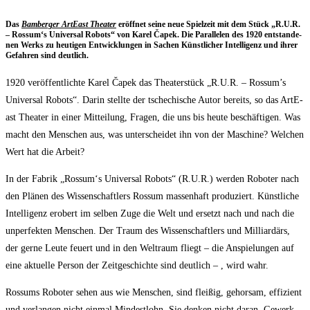
Das
Bam­ber­ger ArtE­ast Thea­ter
eröff­net sei­ne neue Spiel­zeit mit dem Stück „R.U.R.
– Rossum‘s Uni­ver­sal Robots“ von Karel Čapek. Die Par­al­le­len des 1920 ent­stan­de­
nen Werks zu heu­ti­gen Ent­wick­lun­gen in Sachen Künst­li­cher Intel­li­genz und ihrer
Gefah­ren sind deutlich.
1920 ver­öf­fent­lich­te Karel Čapek das Thea­ter­stück „R.U.R. – Rossum’s
Uni­ver­sal Robots“. Dar­in stell­te der tsche­chi­sche Autor bereits, so das ArtE­
ast Thea­ter in einer Mit­tei­lung, Fra­gen, die uns bis heu­te beschäf­ti­gen. Was
macht den Men­schen aus, was unter­schei­det ihn von der Maschi­ne? Wel­chen
Wert hat die Arbeit?
In der Fabrik „Rossum‘s Uni­ver­sal Robots“ (R.U.R.) wer­den Robo­ter nach
den Plä­nen des Wis­sen­schaft­lers Ros­sum mas­sen­haft pro­du­ziert. Künst­li­che
Intel­li­genz erobert im sel­ben Zuge die Welt und ersetzt nach und nach die
unper­fek­ten Men­schen. Der Traum des Wis­sen­schaft­lers und Mil­li­ar­därs,
der ger­ne Leu­te feu­ert und in den Welt­raum fliegt – die Anspie­lun­gen auf
eine aktu­el­le Per­son der Zeit­ge­schich­te sind deut­lich – , wird wahr.
Ros­sums Robo­ter sehen aus wie Men­schen, sind flei­ßig, gehor­sam, effi­zi­ent
und ver­lan­gen nicht ein­mal Min­dest­lohn. Sie den­ken nicht dar­an, Gewerk­