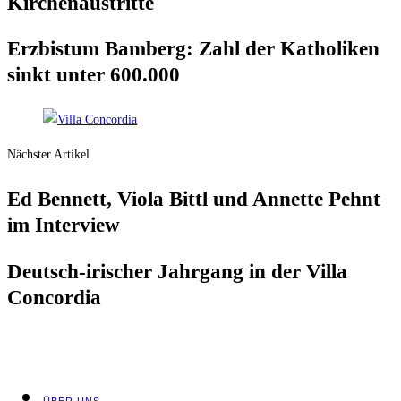
Kir­chen­aus­trit­te
Erz­bis­tum Bam­berg: Zahl der Katho­li­ken
sinkt unter 600.000
Nächster Artikel
Ed Ben­nett, Vio­la Bittl und Annet­te Pehnt
im Interview
Deutsch-iri­scher Jahr­gang in der Vil­la
Concordia