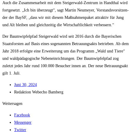
Auch die Zusam­men­ar­beit mit dem Stei­ger­wald-Zen­trum in Hand­thal wird
fort­ge­setzt. „Ich bin über­zeugt“, sagt Mar­tin Neu­mey­er, Vor­stands­vor­sit­zen­
der der BaySF, „dass wir mit die­sem Maß­nah­men­pa­ket attrak­tiv für Jung
und Alt blei­ben und gleich­zei­tig die Wirt­schaft­lich­keit verbessern.“
Der Baum­wip­fel­pfad Stei­ger­wald wird seit 2016 durch die Baye­ri­schen
Staats­fors­ten auf Basis eines soge­nann­ten Betrau­ungs­akts betrie­ben. Ab dem
Jahr 2018 erfolg­te eine Erwei­te­rung um das Pro­gramm „Wald und Tie­re“
und wald­päd­ago­gi­sche Neben­ein­rich­tun­gen. Der Baum­wip­fel­pfad zog
zuletzt jedes Jahr rund 100.000 Besucher:innen an. Der neue Betrau­ungs­akt
gilt 1. Juli.
Juni 30, 2024
Redak­ti­on
Web­echo Bamberg
Weitersagen
Facebook
Messenger
Twitter