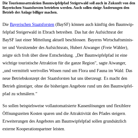
Die Tou­ris­mus­at­trak­ti­on Baum­wip­fel­pfad Stei­ger­wald soll auch in Zukunft von den
Baye­ri­schen Staats­fors­ten betrie­ben wer­den. Auch sol­len eini­ge Ände­run­gen den
Betrieb der Anla­ge bil­li­ger machen.
Die
Baye­ri­schen Staats­fors­ten
(BaySF) kön­nen auch künf­tig den Baum­wip­
fel­pfad Stei­ger­wald in Ebrach betrei­ben. Das hat der Auf­sichts­rat der
BaySF laut einer Mit­tei­lung aktu­ell beschlos­sen. Bay­erns Wirt­schafts­mi­nis­
ter und Vor­sit­zen­der des Auf­sichts­rats, Hubert Aiwan­ger (Freie Wäh­ler),
zeig­te sich froh über die­se Ent­schei­dung. „Der Baum­wip­fel­pfad ist eine
wich­ti­ge tou­ris­ti­sche Attrak­ti­on für die gan­ze Regi­on“, sag­te Aiwan­ger,
„und ver­mit­telt wert­vol­les Wis­sen rund um Flo­ra und Fau­na im Wald. Das
neue Betriebs­kon­zept der Staats­fors­ten hat uns über­zeugt. Es macht den
Betrieb güns­ti­ger, ohne die bis­he­ri­gen Ange­bo­te rund um den Baum­wip­fel­
pfad zu schmälern.“
So sol­len bei­spiels­wei­se voll­au­to­ma­ti­sier­te Kas­sen­lö­sun­gen und fle­xi­ble­re
Öff­nungs­zei­ten Kos­ten spa­ren und die Attrak­ti­vi­tät des Pfa­des stei­gern.
Erwei­te­run­gen des Ange­bo­tes am Baum­wip­fel­pfad sol­len grund­sätz­lich
exter­ne Koope­ra­ti­ons­part­ner leisten.