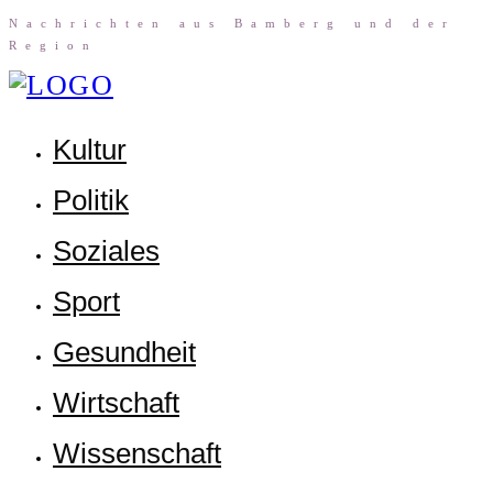
Nach­rich­ten aus Bam­berg und der
Region
Kul­tur
Poli­tik
Sozia­les
Sport
Gesund­heit
Wirt­schaft
Wis­sen­schaft