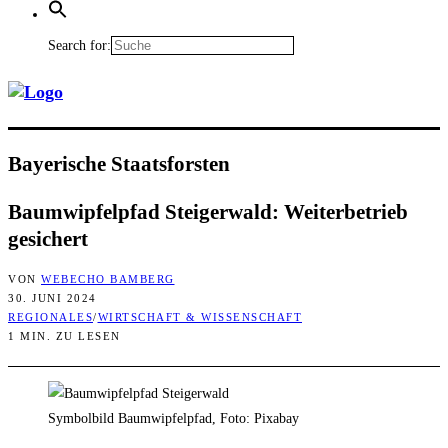
Search for:
Baye­ri­sche Staatsforsten
Baum­wip­fel­pfad Stei­ger­wald: Wei­ter­be­trieb
gesichert
VON
WEBECHO BAMBERG
30. JUNI 2024
REGIONALES
/
WIRTSCHAFT & WISSENSCHAFT
1 MIN. ZU LESEN
Symbolbild Baumwipfelpfad, Foto: Pixabay