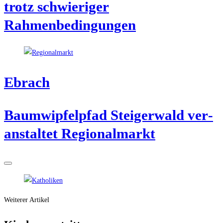
trotz schwie­ri­ger
Rahmenbedingungen
Ebrach
Baum­wip­fel­pfad Stei­ger­wald ver­
an­stal­tet Regionalmarkt
Weiterer Artikel