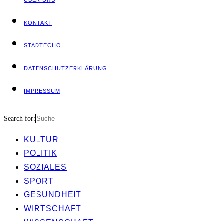
ÜBER UNS
KON­TAKT
STADT­ECHO
DATEN­SCHUTZ­ER­KLÄ­RUNG
IMPRES­SUM
Search for:
KUL­TUR
POLI­TIK
SOZIA­LES
SPORT
GESUND­HEIT
WIRT­SCHAFT