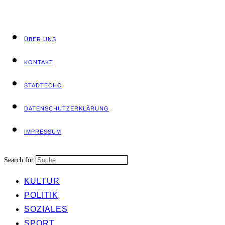
ÜBER UNS
KON­TAKT
STADT­ECHO
DATEN­SCHUTZ­ER­KLÄ­RUNG
IMPRES­SUM
Search for:
KUL­TUR
POLI­TIK
SOZIA­LES
SPORT