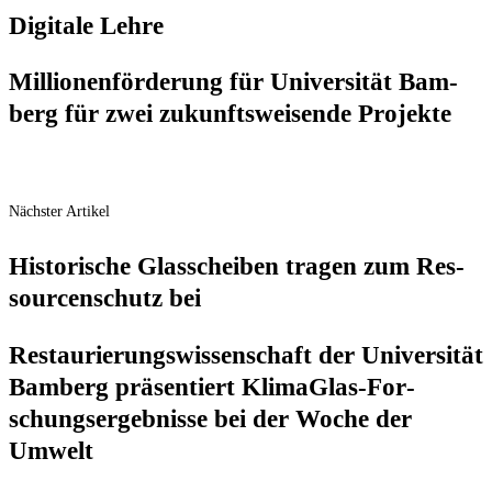
Digi­ta­le Lehre
Mil­lio­nen­för­de­rung für Uni­ver­si­tät Bam­
berg für zwei zukunfts­wei­sen­de Projekte
Nächster Artikel
His­to­ri­sche Glas­schei­ben tra­gen zum Res­
sour­cen­schutz bei
Restau­rie­rungs­wis­sen­schaft der Uni­ver­si­tät
Bam­berg prä­sen­tiert Kli­ma­Glas-For­
schungs­er­geb­nis­se bei der Woche der
Umwelt