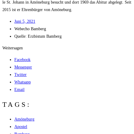
le St. Johann in Amö­ne­burg besucht und dort 1969 das Abitur abge­legt. Seit
2015 ist er Ehren­bür­ger von Amöneburg.
Juni 5, 2021
Web­echo Bamberg
Quel­le: Erz­bis­tum Bamberg
Weitersagen
Facebook
Messenger
Twitter
Whatsapp
Email
TAGS:
Amöneburg
Apostel