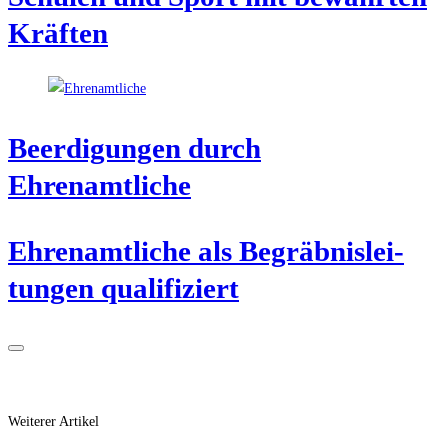
Kräften
Beer­di­gun­gen durch
Ehrenamtliche
Ehren­amt­li­che als Begräb­nis­lei­
tun­gen qualifiziert
Weiterer Artikel