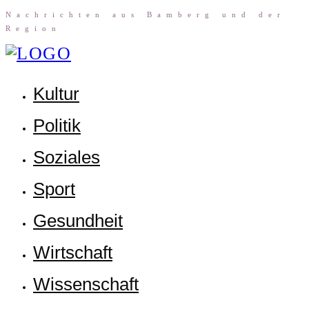
Nach­rich­ten aus Bam­berg und der
Region
Kul­tur
Poli­tik
Sozia­les
Sport
Gesund­heit
Wirt­schaft
Wis­sen­schaft