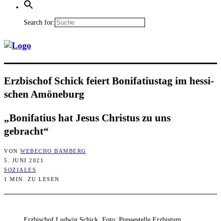
Search for:
Erz­bi­schof Schick fei­ert Boni­fa­ti­us­tag im hes­si­
schen Amöneburg
„Boni­fa­ti­us hat Jesus Chris­tus zu uns
gebracht“
VON
WEBECHO BAMBERG
5. JUNI 2021
SOZIALES
1 MIN. ZU LESEN
Erzbischof Ludwig Schick, Foto: Pressestelle Erzbistum