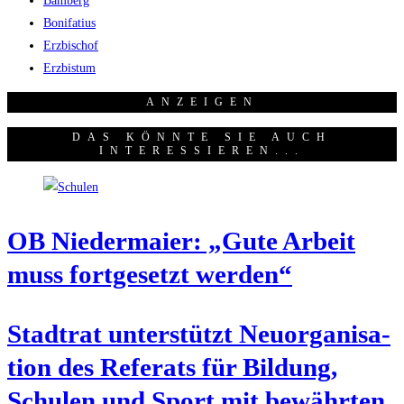
Bamberg
Bonifatius
Erzbischof
Erzbistum
ANZEI­GEN
DAS KÖNNTE SIE AUCH
INTERESSIEREN...
OB Nie­der­mai­er: „Gute Arbeit
muss fort­ge­setzt werden“
Stadt­rat unter­stützt Neu­or­ga­ni­sa­
ti­on des Refe­rats für Bil­dung,
Schu­len und Sport mit bewähr­ten