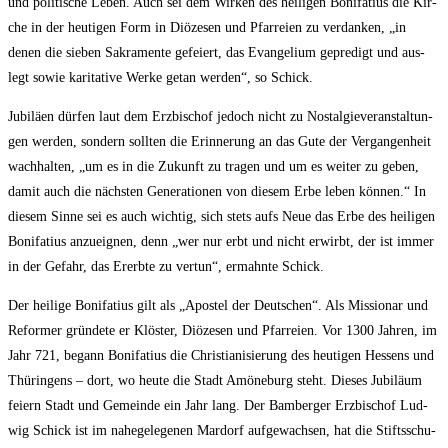
und poli­ti­sche Leben. Auch sei dem Wir­ken des hei­li­gen Boni­fa­ti­us die Kir­
che in der heu­ti­gen Form in Diö­ze­sen und Pfar­rei­en zu ver­dan­ken, „in
denen die sie­ben Sakra­men­te gefei­ert, das Evan­ge­li­um gepre­digt und aus­
legt sowie kari­ta­ti­ve Wer­ke getan wer­den“, so Schick.
Jubi­lä­en dür­fen laut dem Erz­bi­schof jedoch nicht zu Nost­al­gie­ver­an­stal­tun­
gen wer­den, son­dern soll­ten die Erin­ne­rung an das Gute der Ver­gan­gen­heit
wach­hal­ten, „um es in die Zukunft zu tra­gen und um es wei­ter zu geben,
damit auch die nächs­ten Gene­ra­tio­nen von die­sem Erbe leben kön­nen.“ In
die­sem Sin­ne sei es auch wich­tig, sich stets aufs Neue das Erbe des hei­li­gen
Boni­fa­ti­us anzu­eig­nen, denn „wer nur erbt und nicht erwirbt, der ist immer
in der Gefahr, das Ererb­te zu ver­tun“, ermahn­te Schick.
Der hei­li­ge Boni­fa­ti­us gilt als „Apos­tel der Deut­schen“. Als Mis­sio­nar und
Refor­mer grün­de­te er Klös­ter, Diö­ze­sen und Pfar­rei­en. Vor 1300 Jah­ren, im
Jahr 721, begann Boni­fa­ti­us die Chris­tia­ni­sie­rung des heu­ti­gen Hes­sens und
Thü­rin­gens – dort, wo heu­te die Stadt Amö­ne­burg steht. Die­ses Jubi­lä­um
fei­ern Stadt und Gemein­de ein Jahr lang. Der Bam­ber­ger Erz­bi­schof Lud­
wig Schick ist im nahe­ge­le­ge­nen Mar­dorf auf­ge­wach­sen, hat die Stifts­schu­