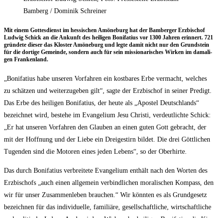
Bamberg / Dominik Schreiner
Mit einem Got­tes­dienst im hes­si­schen Amö­ne­burg hat der Bam­ber­ger Erz­bi­schof
Lud­wig Schick an die Ankunft des hei­li­gen Boni­fa­ti­us vor 1300 Jah­ren erin­nert. 721
grün­de­te die­ser das Klos­ter Amö­ne­burg und leg­te damit nicht nur den Grund­stein
für die dor­ti­ge Gemein­de, son­dern auch für sein mis­sio­na­ri­sches Wir­ken im dama­li­
gen Frankenland.
„Boni­fa­ti­us habe unse­ren Vor­fah­ren ein kost­ba­res Erbe ver­macht, wel­ches
zu schät­zen und wei­ter­zu­ge­ben gilt“, sag­te der Erz­bi­schof in sei­ner Pre­digt.
Das Erbe des hei­li­gen Boni­fa­ti­us, der heu­te als „Apos­tel Deutsch­lands“
bezeich­net wird, bestehe im Evan­ge­li­um Jesu Chris­ti, ver­deut­lich­te Schick:
„Er hat unse­ren Vor­fah­ren den Glau­ben an einen guten Gott gebracht, der
mit der Hoff­nung und der Lie­be ein Drei­ge­stirn bil­det. Die drei Gött­li­chen
Tugen­den sind die Moto­ren eines jeden Lebens“, so der Oberhirte.
Das durch Boni­fa­ti­us ver­brei­te­te Evan­ge­li­um ent­hält nach den Wor­ten des
Erz­bi­schofs „auch einen all­ge­mein ver­bind­li­chen mora­li­schen Kom­pass, den
wir für unser Zusam­men­le­ben brau­chen.“ Wir könn­ten es als Grund­ge­setz
bezeich­nen für das indi­vi­du­el­le, fami­liä­re, gesell­schaft­li­che, wirt­schaft­li­che