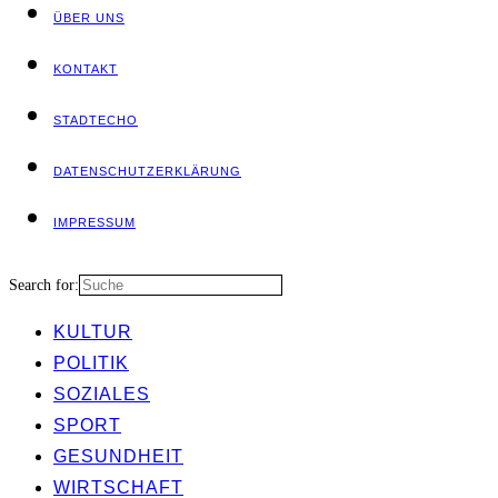
ÜBER UNS
KON­TAKT
STADT­ECHO
DATEN­SCHUTZ­ER­KLÄ­RUNG
IMPRES­SUM
Search for:
KUL­TUR
POLI­TIK
SOZIA­LES
SPORT
GESUND­HEIT
WIRT­SCHAFT