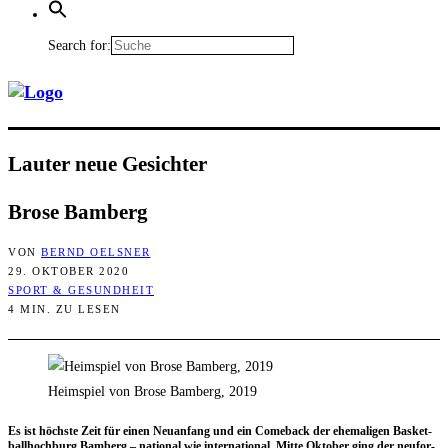
Search for:
Lau­ter neue Gesichter
Bro­se Bamberg
VON
BERND OELSNER
29. OKTOBER 2020
SPORT & GESUNDHEIT
4 MIN. ZU LESEN
Heimspiel von Brose Bamberg, 2019
Es ist höchs­te Zeit für einen Neu­an­fang und ein Come­back der ehe­ma­li­gen Bas­ket­
ball­hoch­burg Bam­berg – natio­nal wie inter­na­tio­nal. Mit­te Okto­ber ging der neu­for­