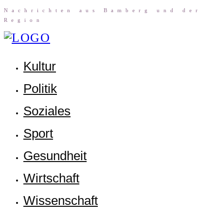
Nach­rich­ten aus Bam­berg und der
Region
Kul­tur
Poli­tik
Sozia­les
Sport
Gesund­heit
Wirt­schaft
Wis­sen­schaft