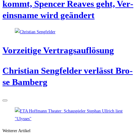
kommt, Spen­cer Rea­ves geht, Ver­
eins­na­me wird geändert
Vor­zei­ti­ge Vertragsauflösung
Chris­ti­an Seng­fel­der ver­lässt Bro­
se Bamberg
Weiterer Artikel