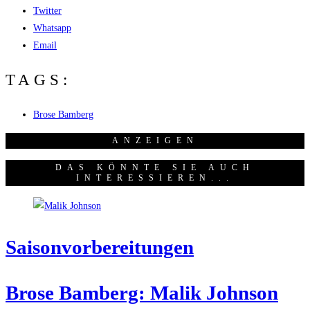
Twitter
Whatsapp
Email
TAGS:
Brose Bamberg
ANZEI­GEN
DAS KÖNNTE SIE AUCH
INTERESSIEREN...
Sai­son­vor­be­rei­tun­gen
Bro­se Bam­berg: Malik John­son