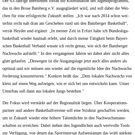
Der 63-Jäh­ri­ge über­nimmt fort­an die Koor­di­na­ti­on des Jugend­pro­gramms,
das in den Bro­se Bam­berg e.V. aus­ge­glie­dert wird, und soll dabei die Wei­
chen für eine erfolg­rei­che Zukunft stel­len. „Ich war nach 2014 schon wei­
ter­hin recht nah dran am Gesche­hen rund um den Bam­ber­ger Bas­ket­ball“,
ver­rät Heyder und ergänzt: „In mei­ner Zeit in Erfurt habe ich Bun­des­li­ga­
bas­ket­ball wie­der haut­nah erlebt, und durch mei­ne Tätig­keit beim Baye­ri­
schen Bas­ket­ball Ver­band wuss­te ich recht genau, wie sich der Bam­ber­ger
Nach­wuchs auf­stellt.“ In den ver­gan­ge­nen Jah­ren sei dabei aber nicht alles
glatt gelau­fen. „Des­we­gen ist die Aus­gangs­la­ge jetzt auch alles ande­re als
opti­mal und wir müs­sen uns wie­der auf die eigent­li­che Idee der Nach­wuchs­
för­de­rung kon­zen­trie­ren.“ Kon­kret heißt das: „Dem loka­len Nach­wuchs von
klein auf einen Weg auf­zei­gen, wie er sich bei uns ent­wi­ckeln kann. Unser
Unter­bau soll dann aus loka­len Jungs bestehen.“
Der Fokus wird ver­stärkt auf der Regio­na­li­tät lie­gen. Über Koope­ra­ti­ons­
part­ner und ande­re Bas­ket­ball­ver­ei­ne soll eine Struk­tur geschaf­fen wer­den,
um in Zukunft wie­der eine höhe­re Talent­dich­te in den Nach­wuchs­mann­
schaf­ten zu errei­chen. Dabei ste­hen den Jugend­li­chen auch wert­vol­le Tools
zur Ver­fü­gung, von denen das Sport­in­ter­nat Auf­see­sia­num das wohl stärks­te