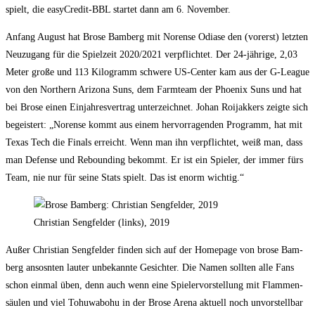
spielt, die easy­Cre­dit-BBL star­tet dann am 6. November.
Anfang August hat Bro­se Bam­berg mit Noren­se Odia­se den (vor­erst) letz­ten
Neu­zu­gang für die Spiel­zeit 2020/​2021 ver­pflich­tet. Der 24-jäh­ri­ge, 2,03
Meter gro­ße und 113 Kilo­gramm schwe­re US-Cen­ter kam aus der G‑League
von den Nor­t­hern Ari­zo­na Suns, dem Farm­team der Phoe­nix Suns und hat
bei Bro­se einen Ein­jah­res­ver­trag unter­zeich­net. Johan Roi­jak­kers zeig­te sich
begeis­tert: „Noren­se kommt aus einem her­vor­ra­gen­den Pro­gramm, hat mit
Texas Tech die Finals erreicht. Wenn man ihn ver­pflich­tet, weiß man, dass
man Defen­se und Reboun­ding bekommt. Er ist ein Spie­ler, der immer fürs
Team, nie nur für sei­ne Stats spielt. Das ist enorm wichtig.“
Chris­ti­an Seng­fel­der (links), 2019
Außer Chris­ti­an Seng­fel­der fin­den sich auf der Home­page von bro­se Bam­
berg ansosn­ten lau­ter unbe­kann­te Gesich­ter. Die Namen soll­ten alle Fans
schon ein­mal üben, denn auch wenn eine Spie­ler­vor­stel­lung mit Flam­men­
säu­len und viel Tohu­wa­bo­hu in der Bro­se Are­na aktu­ell noch unvor­stell­bar