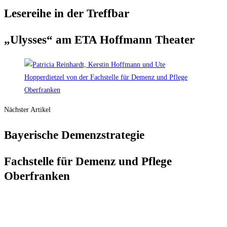
Lese­rei­he in der Treffbar
„Ulys­ses“ am ETA Hoff­mann Theater
Nächster Artikel
Baye­ri­sche Demenzstrategie
Fach­stel­le für Demenz und Pfle­ge
Oberfranken