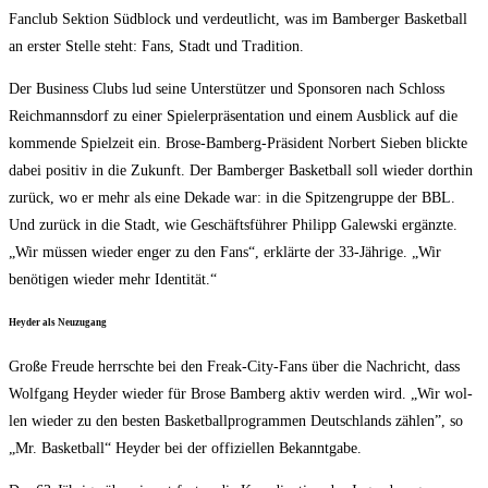
Fan­club Sek­ti­on Süd­block und ver­deut­licht, was im Bam­ber­ger Bas­ket­ball
an ers­ter Stel­le steht: Fans, Stadt und Tradition.
Der Busi­ness Clubs lud sei­ne Unter­stüt­zer und Spon­so­ren nach Schloss
Reich­manns­dorf zu einer Spie­ler­prä­sen­ta­ti­on und einem Aus­blick auf die
kom­men­de Spiel­zeit ein. Bro­se-Bam­berg-Prä­si­dent Nor­bert Sie­ben blick­te
dabei posi­tiv in die Zukunft. Der Bam­ber­ger Bas­ket­ball soll wie­der dort­hin
zurück, wo er mehr als eine Deka­de war: in die Spit­zen­grup­pe der BBL.
Und zurück in die Stadt, wie Geschäfts­füh­rer Phil­ipp Galew­ski ergänz­te.
„Wir müs­sen wie­der enger zu den Fans“, erklär­te der 33-Jäh­ri­ge. „Wir
benö­ti­gen wie­der mehr Identität.“
Heyder als Neuzugang
Gro­ße Freu­de herrsch­te bei den Freak-City-Fans über die Nach­richt, dass
Wolf­gang Heyder wie­der für Bro­se Bam­berg aktiv wer­den wird. „Wir wol­
len wie­der zu den bes­ten Bas­ket­ball­pro­gram­men Deutsch­lands zäh­len”, so
„Mr. Bas­ket­ball“ Heyder bei der offi­zi­el­len Bekanntgabe.