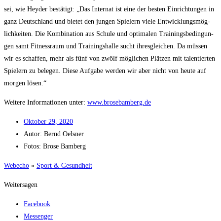
sei, wie Heyder bestä­tigt: „Das Inter­nat ist eine der bes­ten Ein­rich­tun­gen in
ganz Deutsch­land und bie­tet den jun­gen Spie­lern vie­le Ent­wick­lungs­mög­
lich­kei­ten. Die Kom­bi­na­ti­on aus Schu­le und opti­ma­len Trai­nings­be­din­gun­
gen samt Fit­ness­raum und Trai­nings­hal­le sucht ihres­glei­chen. Da müs­sen
wir es schaf­fen, mehr als fünf von zwölf mög­li­chen Plät­zen mit talen­tier­ten
Spie­lern zu bele­gen. Die­se Auf­ga­be wer­den wir aber nicht von heu­te auf
mor­gen lösen.“
Wei­te­re Infor­ma­tio­nen unter:
www.brosebamberg.de
Okto­ber 29, 2020
Autor:
Bernd Oelsner
Fotos: Bro­se Bamberg
Web­echo
»
Sport & Gesundheit
Weitersagen
Facebook
Messenger