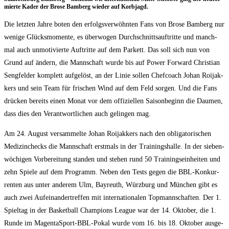
mier­te Kader der Bro­se Bam­berg wie­der auf Korbjagd.
Die letz­ten Jah­re boten den erfolgs­ver­wöhn­ten Fans von Bro­se Bam­berg nur
weni­ge Glücks­mo­men­te, es über­wo­gen Durch­schnitts­auf­trit­te und manch­
mal auch unmo­ti­vier­te Auf­trit­te auf dem Par­kett. Das soll sich nun von
Grund auf ändern, die Mann­schaft wur­de bis auf Power For­ward Chris­ti­an
Seng­fel­der kom­plett auf­ge­löst, an der Linie sol­len Chef­coach Johan Roi­jak­
kers und sein Team für fri­schen Wind auf dem Feld sor­gen. Und die Fans
drü­cken bereits einen Monat vor dem offi­zi­el­len Sai­son­be­ginn die Dau­men,
dass dies den Ver­ant­wort­li­chen auch gelin­gen mag.
Am 24. August ver­sam­mel­te Johan Roi­jak­kers nach den obli­ga­to­ri­schen
Medi­zin­checks die Mann­schaft erst­mals in der Trai­nings­hal­le. In der sie­ben­
wö­chi­gen Vor­be­rei­tung stan­den und ste­hen rund 50 Trai­nings­ein­hei­ten und
zehn Spie­le auf dem Pro­gramm. Neben den Tests gegen die BBL-Kon­kur­
ren­ten aus unter ande­rem Ulm, Bay­reuth, Würz­burg und Mün­chen gibt es
auch zwei Auf­ein­an­der­tref­fen mit inter­na­tio­na­len Top­mann­schaf­ten. Der 1.
Spiel­tag in der Bas­ket­ball Cham­pi­ons League war der 14. Okto­ber, die 1.
Run­de im Magen­taSport-BBL-Pokal wur­de vom 16. bis 18. Okto­ber aus­ge­