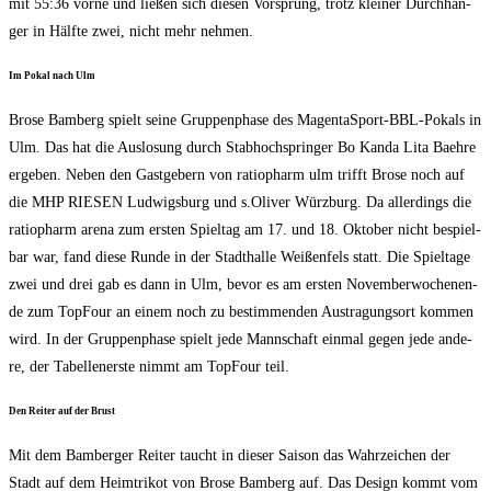
mit 55:36 vor­ne und lie­ßen sich die­sen Vor­sprung, trotz klei­ner Durch­hän­
ger in Hälf­te zwei, nicht mehr nehmen.
Im Pokal nach Ulm
Bro­se Bam­berg spielt sei­ne Grup­pen­pha­se des Magen­taSport-BBL-Pokals in
Ulm. Das hat die Aus­lo­sung durch Stab­hoch­sprin­ger Bo Kan­da Lita Baeh­re
erge­ben. Neben den Gast­ge­bern von ratio­ph­arm ulm trifft Bro­se noch auf
die MHP RIESEN Lud­wigs­burg und s.Oliver Würz­burg. Da aller­dings die
ratio­ph­arm are­na zum ers­ten Spiel­tag am 17. und 18. Okto­ber nicht bespiel­
bar war, fand die­se Run­de in der Stadt­hal­le Wei­ßen­fels statt. Die Spiel­ta­ge
zwei und drei gab es dann in Ulm, bevor es am ers­ten Novem­ber­wo­chen­en­
de zum TopFour an einem noch zu bestim­men­den Aus­tra­gungs­ort kom­men
wird. In der Grup­pen­pha­se spielt jede Mann­schaft ein­mal gegen jede ande­
re, der Tabel­len­ers­te nimmt am TopFour teil.
Den Rei­ter auf der Brust
Mit dem Bam­ber­ger Rei­ter taucht in die­ser Sai­son das Wahr­zei­chen der
Stadt auf dem Heim­tri­kot von Bro­se Bam­berg auf. Das Design kommt vom