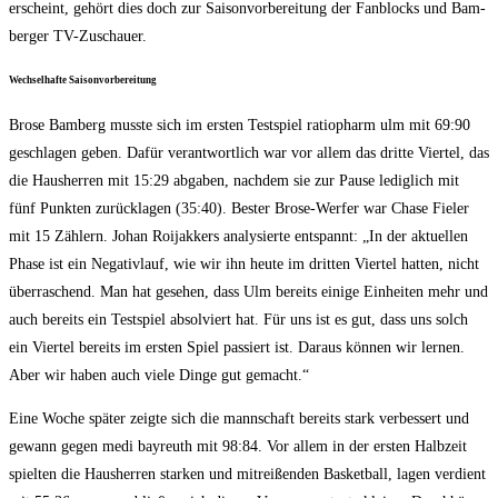
erscheint, gehört dies doch zur Sai­son­vor­be­rei­tung der Fan­blocks und Bam­
ber­ger TV-Zuschauer.
Wech­sel­haf­te Saisonvorbereitung
Bro­se Bam­berg muss­te sich im ers­ten Test­spiel ratio­ph­arm ulm mit 69:90
geschla­gen geben. Dafür ver­ant­wort­lich war vor allem das drit­te Vier­tel, das
die Haus­her­ren mit 15:29 abga­ben, nach­dem sie zur Pau­se ledig­lich mit
fünf Punk­ten zurück­la­gen (35:40). Bes­ter Bro­se-Wer­fer war Cha­se Fie­ler
mit 15 Zäh­lern. Johan Roi­jak­kers ana­ly­sier­te ent­spannt: „In der aktu­el­len
Pha­se ist ein Nega­tiv­lauf, wie wir ihn heu­te im drit­ten Vier­tel hat­ten, nicht
über­ra­schend. Man hat gese­hen, dass Ulm bereits eini­ge Ein­hei­ten mehr und
auch bereits ein Test­spiel absol­viert hat. Für uns ist es gut, dass uns solch
ein Vier­tel bereits im ers­ten Spiel pas­siert ist. Dar­aus kön­nen wir ler­nen.
Aber wir haben auch vie­le Din­ge gut gemacht.“
Eine Woche spä­ter zeig­te sich die mann­schaft bereits stark ver­bes­sert und
gewann gegen medi bay­reuth mit 98:84. Vor allem in der ers­ten Halb­zeit
spiel­ten die Haus­her­ren star­ken und mit­rei­ßen­den Bas­ket­ball, lagen ver­dient