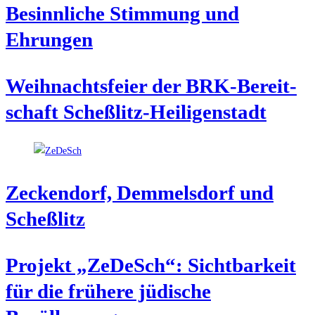
Besinn­li­che Stim­mung und
Ehrungen
Weih­nachts­fei­er der BRK-Bereit­
schaft Scheßlitz-Heiligenstadt
Zecken­dorf, Dem­mels­dorf und
Scheßlitz
Pro­jekt „ZeDeSch“: Sicht­bar­keit
für die frü­he­re jüdi­sche