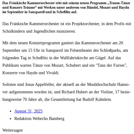
Das Frän­ki­sche Kam­mer­or­ches­ter tritt mit sei­nem neu­en Pro­gramm „Traum-Tän­ze
und Kon­zert-Träu­me“ mit Wer­ken unter ande­rem von Hän­del, Mozart und Haydn
im Sep­tem­ber in San­s­pa­reil und in Scheß­litz auf.
Das Frän­ki­sche Kam­mer­or­ches­ter ist ein Pro­jektorches­ter, in dem Pro­fis mit
Schul­kin­dern und Jugend­li­chen musizieren.
Mit dem neu­en Kon­zert­pro­gramm gas­tiert das Kam­mer­or­ches­ter am 20.
Sep­tem­ber um 15 Uhr in San­s­pa­reil im Fel­sen­thea­ter des Schloß­parks, am
fol­gen­den Tag in Scheß­litz in der Wall­fahrts­kir­che am Gügel. Auf das
Publi­kum war­ten Tän­ze von Mozart, Schu­bert und ein “Tanz der Furi­en”,
Kon­zer­te von Haydn und Vivaldi.
Solis­ten sind Jonas Appel­fel­ler, der aktu­ell an der Musik­hoch­schu­le Han­no­
ver auf­ge­nom­men wor­den ist, und Richard Hubert an der Vio­li­ne, 17 bezie­
hungs­wei­se 70 Jah­re alt, die Gesamt­lei­tung hat Rudolf Kuhnlein.
August 31, 2025
Redak­ti­on
Web­echo Bamberg
Weitersagen