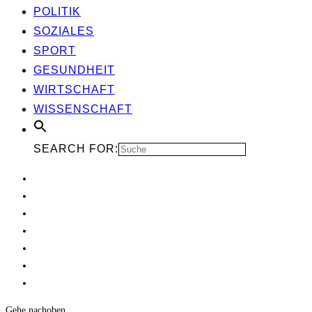
POLI­TIK
SOZIA­LES
SPORT
GESUND­HEIT
WIRT­SCHAFT
WIS­SEN­SCHAFT
SEARCH FOR:
Gehe nach
oben