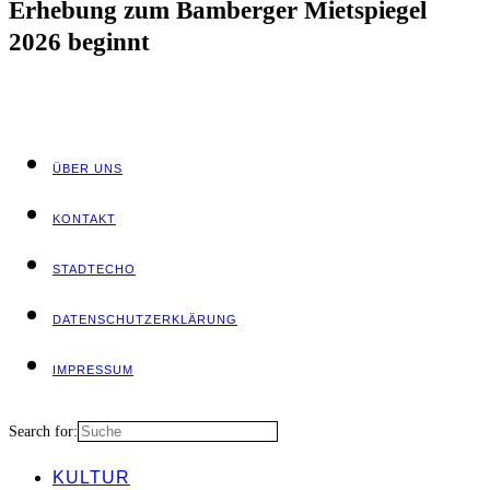
Erhe­bung zum Bam­ber­ger Miet­spie­gel
2026 beginnt
ÜBER UNS
KON­TAKT
STADT­ECHO
DATEN­SCHUTZ­ER­KLÄ­RUNG
IMPRES­SUM
Search for:
KUL­TUR