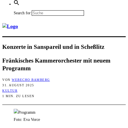
Search for:
Kon­zer­te in San­s­pa­reil und in Scheßlitz
Frän­ki­sches Kam­mer­or­ches­ter mit neu­em
Programm
VON
WEBECHO BAMBERG
31. AUGUST 2025
KULTUR
1 MIN. ZU LESEN
Foto: Eva Vorce