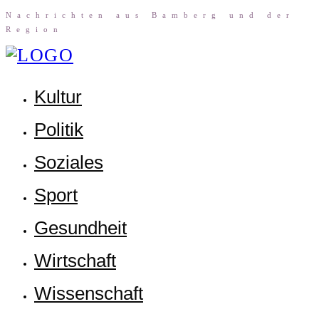
Nach­rich­ten aus Bam­berg und der
Region
Kul­tur
Poli­tik
Sozia­les
Sport
Gesund­heit
Wirt­schaft
Wis­sen­schaft