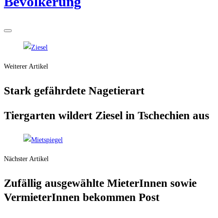
Bevölkerung
Weiterer Artikel
Stark gefähr­de­te Nagetierart
Tier­gar­ten wil­dert Zie­sel in Tsche­chi­en aus
Nächster Artikel
Zufäl­lig aus­ge­wähl­te Mie­te­rIn­nen sowie
Ver­mie­te­rIn­nen bekom­men Post