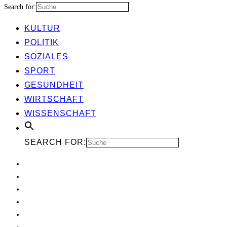
Search for:
KUL­TUR
POLI­TIK
SOZIA­LES
SPORT
GESUND­HEIT
WIRT­SCHAFT
WIS­SEN­SCHAFT
SEARCH FOR: