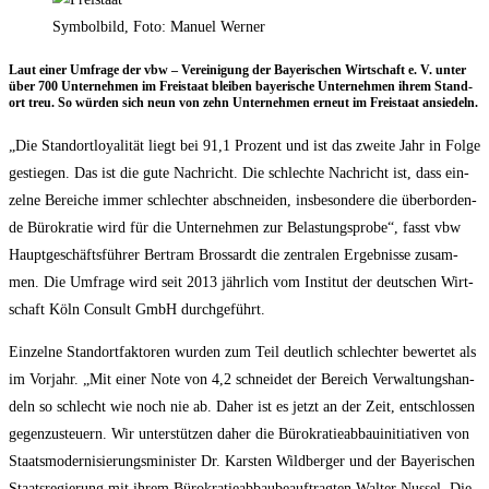
Symbolbild, Foto: Manuel Werner
Laut einer Umfra­ge der vbw – Ver­ei­ni­gung der Baye­ri­schen Wirt­schaft e. V. unter
über 700 Unter­neh­men im Frei­staat blei­ben baye­ri­sche Unter­neh­men ihrem Stand­
ort treu. So wür­den sich neun von zehn Unter­neh­men erneut im Frei­staat ansiedeln.
„Die Stand­ort­loya­li­tät liegt bei 91,1 Pro­zent und ist das zwei­te Jahr in Fol­ge
gestie­gen. Das ist die gute Nach­richt. Die schlech­te Nach­richt ist, dass ein­
zel­ne Berei­che immer schlech­ter abschnei­den, ins­be­son­de­re die über­bor­den­
de Büro­kra­tie wird für die Unter­neh­men zur Belas­tungs­pro­be“, fasst vbw
Haupt­ge­schäfts­füh­rer Bert­ram Bros­sardt die zen­tra­len Ergeb­nis­se zusam­
men. Die Umfra­ge wird seit 2013 jähr­lich vom Insti­tut der deut­schen Wirt­
schaft Köln Con­sult GmbH durchgeführt.
Ein­zel­ne Stand­ort­fak­to­ren wur­den zum Teil deut­lich schlech­ter bewer­tet als
im Vor­jahr. „Mit einer Note von 4,2 schnei­det der Bereich Ver­wal­tungs­han­
deln so schlecht wie noch nie ab. Daher ist es jetzt an der Zeit, ent­schlos­sen
gegen­zu­steu­ern. Wir unter­stüt­zen daher die Büro­kra­tie­ab­bau­in­itia­ti­ven von
Staats­mo­der­ni­sie­rungs­mi­nis­ter Dr. Kars­ten Wild­ber­ger und der Baye­ri­schen
Staats­re­gie­rung mit ihrem Büro­kra­tie­ab­bau­be­auf­trag­ten Wal­ter Nussel. Die