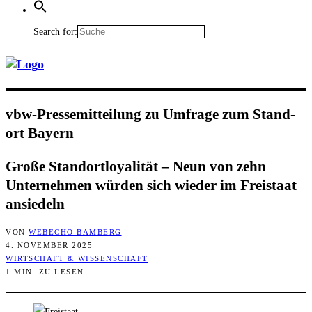
Search for:
vbw-Pres­se­mit­tei­lung zu Umfra­ge zum Stand­
ort Bayern
Gro­ße Stand­ort­loya­li­tät – Neun von zehn
Unter­neh­men wür­den sich wie­der im Frei­staat
ansiedeln
VON
WEBECHO BAMBERG
4. NOVEMBER 2025
WIRTSCHAFT & WISSENSCHAFT
1 MIN. ZU LESEN