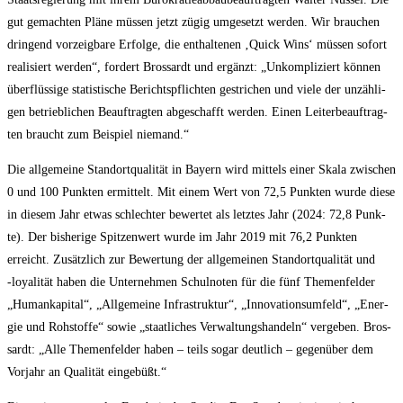
gut gemach­ten Plä­ne müs­sen jetzt zügig umge­setzt wer­den. Wir brau­chen
drin­gend vor­zeig­ba­re Erfol­ge, die ent­hal­te­nen ‚Quick Wins‘ müs­sen sofort
rea­li­siert wer­den“, for­dert Bros­sardt und ergänzt: „Unkom­pli­ziert kön­nen
über­flüs­si­ge sta­tis­ti­sche Berichts­pflich­ten gestri­chen und vie­le der unzäh­li­
gen betrieb­li­chen Beauf­trag­ten abge­schafft wer­den. Einen Lei­ter­be­auf­trag­
ten braucht zum Bei­spiel niemand.“
Die all­ge­mei­ne Stand­ort­qua­li­tät in Bay­ern wird mit­tels einer Ska­la zwi­schen
0 und 100 Punk­ten ermit­telt. Mit einem Wert von 72,5 Punk­ten wur­de die­se
in die­sem Jahr etwas schlech­ter bewer­tet als letz­tes Jahr (2024: 72,8 Punk­
te). Der bis­he­ri­ge Spit­zen­wert wur­de im Jahr 2019 mit 76,2 Punk­ten
erreicht. Zusätz­lich zur Bewer­tung der all­ge­mei­nen Stand­ort­qua­li­tät und
‑loya­li­tät haben die Unter­neh­men Schul­no­ten für die fünf The­men­fel­der
„Human­ka­pi­tal“, „All­ge­mei­ne Infra­struk­tur“, „Inno­va­ti­ons­um­feld“, „Ener­
gie und Roh­stof­fe“ sowie „staat­li­ches Ver­wal­tungs­han­deln“ ver­ge­ben. Bros­
sardt: „Alle The­men­fel­der haben – teils sogar deut­lich – gegen­über dem
Vor­jahr an Qua­li­tät eingebüßt.“