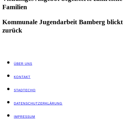
Familien
Kom­mu­na­le Jugend­ar­beit Bam­berg blickt
zurück
ÜBER UNS
KON­TAKT
STADT­ECHO
DATEN­SCHUTZ­ER­KLÄ­RUNG
IMPRES­SUM