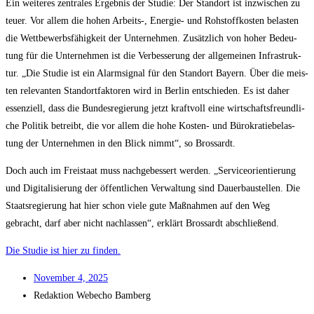
Ein wei­te­res zen­tra­les Ergeb­nis der Stu­die: Der Stand­ort ist inzwi­schen zu
teu­er. Vor allem die hohen Arbeits‑, Ener­gie- und Roh­stoff­kos­ten belas­ten
die Wett­be­werbs­fä­hig­keit der Unter­neh­men. Zusätz­lich von hoher Bedeu­
tung für die Unter­neh­men ist die Ver­bes­se­rung der all­ge­mei­nen Infra­struk­
tur. „Die Stu­die ist ein Alarm­si­gnal für den Stand­ort Bay­ern. Über die meis­
ten rele­van­ten Stand­ort­fak­to­ren wird in Ber­lin ent­schie­den. Es ist daher
essen­zi­ell, dass die Bun­des­re­gie­rung jetzt kraft­voll eine wirt­schafts­freund­li­
che Poli­tik betreibt, die vor allem die hohe Kos­ten- und Büro­kra­tie­be­las­
tung der Unter­neh­men in den Blick nimmt“, so Brossardt.
Doch auch im Frei­staat muss nach­ge­bes­sert wer­den. „Ser­vice­ori­en­tie­rung
und Digi­ta­li­sie­rung der öffent­li­chen Ver­wal­tung sind Dau­er­bau­stel­len. Die
Staats­re­gie­rung hat hier schon vie­le gute Maß­nah­men auf den Weg
gebracht, darf aber nicht nach­las­sen“, erklärt Bros­sardt abschließend.
Die Stu­die ist hier zu finden.
Novem­ber 4, 2025
Redak­ti­on
Web­echo Bamberg