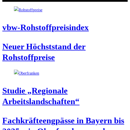
vbw-Roh­stoff­preis­in­dex
Neu­er Höchst­stand der
Rohstoffpreise
Stu­die „Regio­na­le
Arbeitslandschaften“
Fach­kräf­te­eng­päs­se in Bay­ern bis