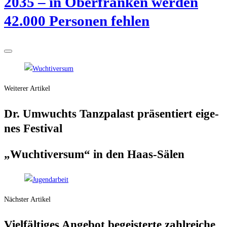
2035 – in Ober­fran­ken wer­den
42.000 Per­so­nen fehlen
Weiterer Artikel
Dr. Umwuchts Tanz­pa­last prä­sen­tiert eige­
nes Festival
„Wuch­ti­ver­sum“ in den Haas-Sälen
Nächster Artikel
Viel­fäl­ti­ges Ange­bot begeis­ter­te zahl­rei­che