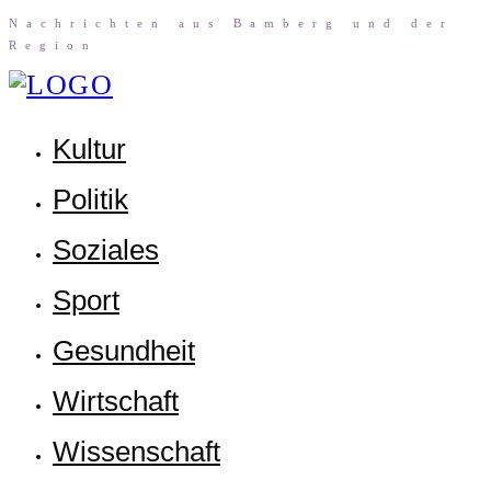
Nach­rich­ten aus Bam­berg und der
Region
Kul­tur
Poli­tik
Sozia­les
Sport
Gesund­heit
Wirt­schaft
Wis­sen­schaft