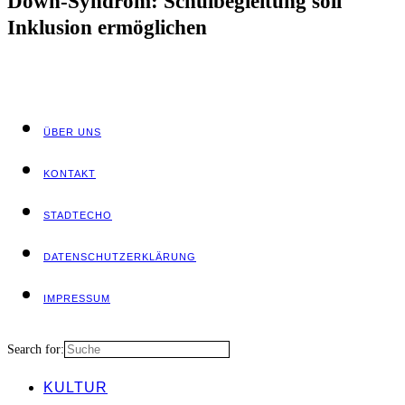
Down-Syn­drom: Schul­be­glei­tung soll
Inklu­si­on ermöglichen
ÜBER UNS
KON­TAKT
STADT­ECHO
DATEN­SCHUTZ­ER­KLÄ­RUNG
IMPRES­SUM
Search for:
KUL­TUR