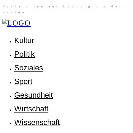
Nach­rich­ten aus Bam­berg und der
Region
Kul­tur
Poli­tik
Sozia­les
Sport
Gesund­heit
Wirt­schaft
Wis­sen­schaft