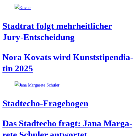
Stadt­rat folgt mehr­heit­li­cher
Jury-Entscheidung
Nora Kovats wird Kunst­sti­pen­dia­
tin 2025
Stadt­echo-Fra­ge­bo­gen
Das Stadt­echo fragt: Jana Mar­ga­
re­te Schul­er antwortet