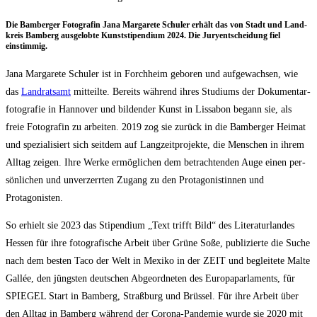
Die Bam­ber­ger Foto­gra­fin Jana Mar­ga­re­te Schul­er erhält das von Stadt und Land­
kreis Bam­berg aus­ge­lob­te Kunst­sti­pen­di­um 2024. Die Jury­ent­schei­dung fiel
einstimmig.
Jana Mar­ga­re­te Schul­er ist in Forch­heim gebo­ren und auf­ge­wach­sen, wie
das
Land­rats­amt
mit­teil­te. Bereits wäh­rend ihres Stu­di­ums der Doku­men­tar­
fo­to­gra­fie in Han­no­ver und bil­den­der Kunst in Lis­sa­bon begann sie, als
freie Foto­gra­fin zu arbei­ten. 2019 zog sie zurück in die Bam­ber­ger Hei­mat
und spe­zia­li­siert sich seit­dem auf Lang­zeit­pro­jek­te, die Men­schen in ihrem
All­tag zei­gen. Ihre Wer­ke ermög­li­chen dem betrach­ten­den Auge einen per­
sön­li­chen und unver­zerr­ten Zugang zu den Prot­ago­nis­tin­nen und
Protagonisten.
So erhielt sie 2023 das Sti­pen­di­um „Text trifft Bild“ des Lite­ra­tur­lan­des
Hes­sen für ihre foto­gra­fi­sche Arbeit über Grü­ne Soße, publi­zier­te die Suche
nach dem bes­ten Taco der Welt in Mexi­ko in der ZEIT und beglei­te­te Mal­te
Gal­lée, den jüngs­ten deut­schen Abge­ord­ne­ten des Euro­pa­par­la­ments, für
SPIEGEL Start in Bam­berg, Straß­burg und Brüs­sel. Für ihre Arbeit über
den All­tag in Bam­berg wäh­rend der Coro­na-Pan­de­mie wur­de sie 2020 mit