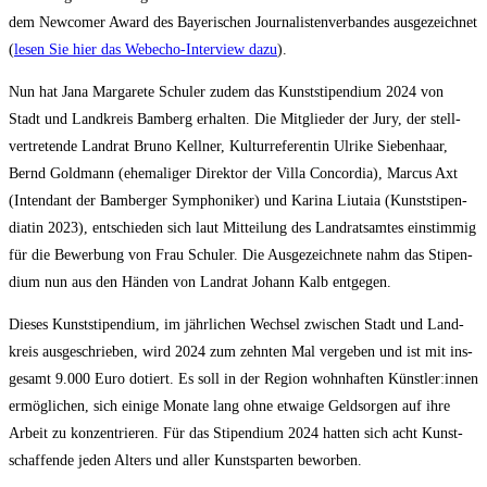
dem New­co­mer Award des Baye­ri­schen Jour­na­lis­ten­ver­ban­des aus­ge­zeich­net
(
lesen Sie hier das Web­echo-Inter­view dazu
).
Nun hat Jana Mar­ga­re­te Schul­er zudem das Kunst­sti­pen­di­um 2024 von
Stadt und Land­kreis Bam­berg erhal­ten. Die Mit­glie­der der Jury, der stell­
ver­tre­ten­de Land­rat Bru­no Kell­ner, Kul­tur­re­fe­ren­tin Ulri­ke Sie­ben­haar,
Bernd Gold­mann (ehe­ma­li­ger Direk­tor der Vil­la Con­cor­dia), Mar­cus Axt
(Inten­dant der Bam­ber­ger Sym­pho­ni­ker) und Kari­na Liu­ta­ia (Kunst­sti­pen­
dia­tin 2023), ent­schie­den sich laut Mit­tei­lung des Land­rats­am­tes ein­stim­mig
für die Bewer­bung von Frau Schul­er. Die Aus­ge­zeich­ne­te nahm das Sti­pen­
di­um nun aus den Hän­den von Land­rat Johann Kalb entgegen.
Die­ses Kunst­sti­pen­di­um, im jähr­li­chen Wech­sel zwi­schen Stadt und Land­
kreis aus­ge­schrie­ben, wird 2024 zum zehn­ten Mal ver­ge­ben und ist mit ins­
ge­samt 9.000 Euro dotiert. Es soll in der Regi­on wohn­haf­ten Künstler:innen
ermög­li­chen, sich eini­ge Mona­te lang ohne etwa­ige Geld­sor­gen auf ihre
Arbeit zu kon­zen­trie­ren. Für das Sti­pen­di­um 2024 hat­ten sich acht Kunst­
schaf­fen­de jeden Alters und aller Kunst­spar­ten beworben.