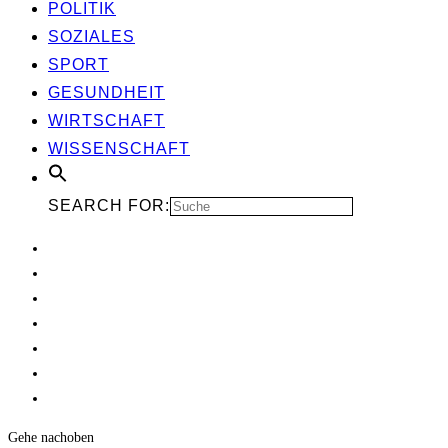
POLI­TIK
SOZIA­LES
SPORT
GESUND­HEIT
WIRT­SCHAFT
WIS­SEN­SCHAFT
SEARCH FOR:
Gehe nach
oben