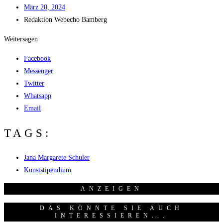
März 20, 2024
Redak­ti­on
Web­echo Bamberg
Weitersagen
Facebook
Messenger
Twitter
Whatsapp
Email
TAGS:
Jana Margarete Schuler
Kunststipendium
ANZEI­GEN
DAS KÖNNTE SIE AUCH
INTERESSIEREN...