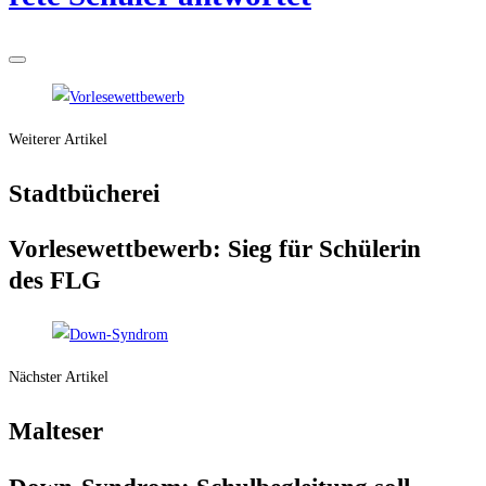
Weiterer Artikel
Stadt­bü­che­rei
Vor­le­se­wett­be­werb: Sieg für Schü­le­rin
des FLG
Nächster Artikel
Mal­te­ser