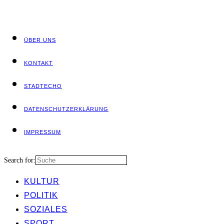
ÜBER UNS
KON­TAKT
STADT­ECHO
DATEN­SCHUTZ­ER­KLÄ­RUNG
IMPRES­SUM
Search for:
KUL­TUR
POLI­TIK
SOZIA­LES
SPORT