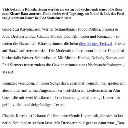
Vie­le bekann­te Künstler:innen wer­den am ers­ten Juli­wo­chen­en­de erneut die Rei­se
zum Klos­ter Banz antre­ten. Dann fin­det zwei Tage lang, am 5. und 6. Juli, das Fes­ti­
val „Lie­der auf Banz“ bei Bad Staf­fel­stein statt.
Gis­bert zu Knyphau­sen, Wer­ner Schmid­bau­er, Pip­po Pol­li­na, Piz­zera &
Jaus, Drei­vier­tel­blut, Clau­dia Kor­eck Duo, Alin Coen und Keim­zeit – so
lau­ten die Namen der Künstler:innen, die beim
dies­jäh­ri­gen Fes­ti­val
„Lie­der
auf Banz“ auf­tre­ten wer­den. Die Mode­ra­ti­on über­nimmt in einer Dop­pel­rol­
le eben­falls Wer­ner Schmid­bau­er. Mit Miri­am Hanika, Nobo­dy Knows und
Phil Sie­mers tre­ten zudem die Gewinner:innen eines Nach­wuchs­för­der­prei­
ses auf.
Keim­zeit ver­su­chen, in ihren Songs das Leben mal iro­nisch, mal spie­le­risch,
aber immer mit einem Augen­zwin­kern reflek­tie­ren. Lie­der­ma­che­rin Alin
Coen, die mit zwei Musi­kern in Trio-Beset­zung auf­tritt, singt Lie­der mit
gefühl­vol­len und tief­grün­di­gen Texten.
Clau­dia Kor­eck ist bekannt für ihre mit­rei­ßen­de Live­mu­sik, die sich in kei­
ner­lei Schub­la­den ste­cken lässt. Mit Drei­vier­tel­blut geht es dann zum „Tanz