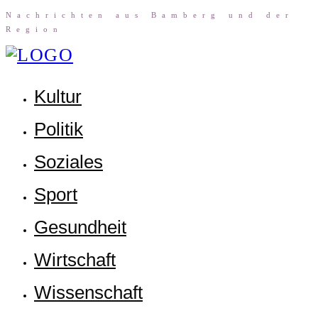
Nach­rich­ten aus Bam­berg und der
Region
Kul­tur
Poli­tik
Sozia­les
Sport
Gesund­heit
Wirt­schaft
Wis­sen­schaft