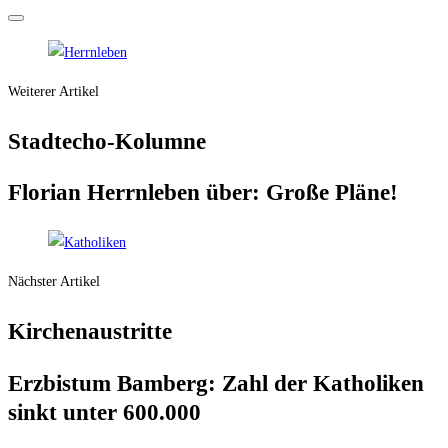
Weiterer Artikel
Stadt­echo-Kolum­ne
Flo­ri­an Herrn­le­ben über: Gro­ße Pläne!
Nächster Artikel
Kir­chen­aus­trit­te
Erz­bis­tum Bam­berg: Zahl der Katho­li­ken
sinkt unter 600.000