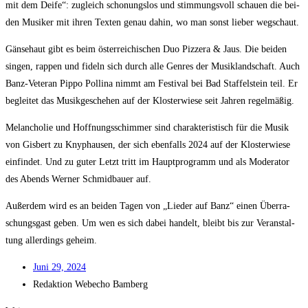
mit dem Dei­fe“: zugleich scho­nungs­los und stim­mungs­voll schau­en die bei­
den Musi­ker mit ihren Tex­ten genau dahin, wo man sonst lie­ber wegschaut.
Gän­se­haut gibt es beim öster­rei­chi­schen Duo Piz­zera & Jaus. Die bei­den
sin­gen, rap­pen und fideln sich durch alle Gen­res der Musik­land­schaft. Auch
Banz-Vete­ran Pip­po Pol­li­na nimmt am Fes­ti­val bei Bad Staf­fel­stein teil. Er
beglei­tet das Musik­ge­sche­hen auf der Klos­ter­wie­se seit Jah­ren regelmäßig.
Melan­cho­lie und Hoff­nungs­schim­mer sind cha­rak­te­ris­tisch für die Musik
von Gis­bert zu Knyphau­sen, der sich eben­falls 2024 auf der Klos­ter­wie­se
ein­fin­det. Und zu guter Letzt tritt im Haupt­pro­gramm und als Mode­ra­tor
des Abends Wer­ner Schmid­bau­er auf.
Außer­dem wird es an bei­den Tagen von „Lie­der auf Banz“ einen Über­ra­
schungs­gast geben. Um wen es sich dabei han­delt, bleibt bis zur Ver­an­stal­
tung aller­dings geheim.
Juni 29, 2024
Redak­ti­on
Web­echo Bamberg