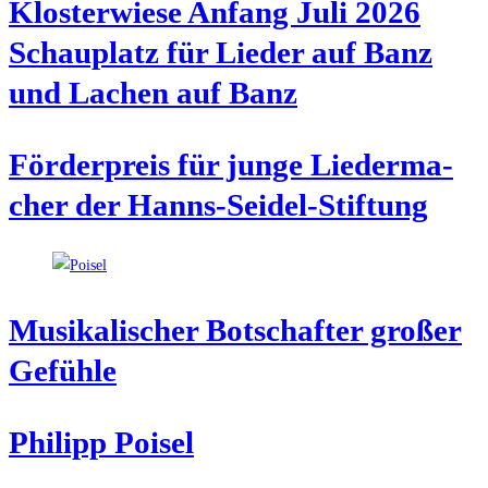
Klos­ter­wie­se Anfang Juli 2026
Schau­platz für Lie­der auf Banz
und Lachen auf Banz
För­der­preis für jun­ge Lie­der­ma­
cher der Hanns-Seidel-Stiftung
Musi­ka­li­scher Bot­schaf­ter gro­ßer
Gefühle
Phil­ipp Poisel