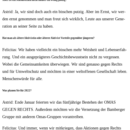
Aber ist ein Mas­kott­chen nicht immer ein wenig putzig?
Astrid: Ja, wir sind doch auch ein biss­chen put­zig. Aber im Ernst, wir wer­
den ernst genom­men und man freut sich wirk­lich, Leu­te aus unse­rer Gene­
ra­ti­on an sei­ner Sei­te zu haben.
Hat man als älte­re Akti­vis­tin oder älte­rer Akti­vist Vor­tei­le gegen­über jüngeren?
Feli­ci­tas: Wir haben viel­leicht ein biss­chen mehr Weis­heit und Lebens­er­fah­
rung. Und ein aus­ge­präg­te­res Geschichts­be­wusst­sein nicht zu ver­ges­sen.
Wobei die Gemein­sam­kei­ten über­wie­gen. Wir sind genau­so gegen Rechts
und für Umwelt­schutz und möch­ten in einer welt­of­fe­nen Gesell­schaft leben.
Men­schen­wür­de für alle.
Was pla­nen Sie für 2022?
Astrid: Ende Janu­ar fei­er­ten wir das fünf­jäh­ri­ge Bestehen der OMAS
GEGEN RECHTS. Außer­dem möch­ten wir die Ver­net­zung der Bam­ber­ger
Grup­pe mit ande­ren Omas-Grup­pen vorantreiben.
Feli­ci­tas: Und immer, wenn wir mit­krie­gen, dass Aktio­nen gegen Rechts