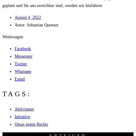
geplant und für uns erreich­bar sind, wer­den wir hinfahren.
August 4, 2022
Autor:
Sebas­ti­an Quenzer
Weitersagen
Facebook
Messenger
Twitter
Whatsapp
Email
TAGS:
Aktivismus
Initiative
Omas gegen Rechts
ANZEI­GEN