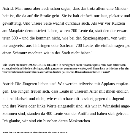
Astrid: Man muss aber auch schon sagen, dass das trotz allem eine Min­der­
heit ist, die da auf die Stra­ße geht. Sie ist halt ein­fach nur laut, pla­ka­tiv und
gewalt­tä­tig. Und unse­re Sei­te wächst durch­aus auch. Als wir vor Kur­zem
am Max­platz demons­triert haben, waren 700 Leu­te da, statt den der erwar­
te­ten 300 – und die kom­men nicht, wie bei den Spa­zier­gän­gern, von weit
her ange­reist, aus Thü­rin­gen oder Sach­sen. 700 Leu­te, die ein­fach sagen „so
einen Schmutz möch­ten wir in der Stadt nicht haben“.
Wie ist der Stand der OMAS GEGEN RECHTS in der eige­nen Sze­ne? Kann es pas­sie­ren, dass älte­re Men­
schen, die sich poli­tisch ein­brin­gen, nicht ganz ernst genom­men wer­den, weil ihnen kein poli­ti­sches oder ein
von vor­ne­her­ein kon­ser­va­ti­ves oder alt­mo­di­sches poli­ti­sches Bewusst­sein unter­stellt wird?
Astrid: Die Jün­ge­ren lie­ben uns! Wir wer­den teil­wei­se mit Applaus emp­fan­
gen. Die Jun­gen freu­en sich, dass Leu­te in unse­rem Alter mit ihnen end­lich
mal soli­da­risch und nicht, wie es durch­aus oft pas­siert, gegen die Jugend
und ihre Wer­te oder lin­ke Wer­te ein­ge­stellt sind. Als wir in Wun­sie­del ange­
kom­men sind, stan­den da 400 Leu­te von der Anti­fa und haben sich gefreut.
Ich glau­be, wir sind ein biss­chen deren Maskottchen.