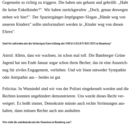
Gegen­sei­te so rich­tig zu trig­gern. Die haben uns gehasst und gebrüllt: „Habt
ihr kei­ne Enkel­kin­der?“. Wir haben zurück­ge­ru­fen: „Doch, genau des­we­gen
ste­hen wir hier!“. Der Spa­zier­gän­ger-Impf­geg­ner-Slo­gan „Hän­de weg von
unse­ren Kin­dern“ soll­te umfor­mu­liert wer­den in „Kin­der weg von die­sen
Eltern“.
Sind Sie zufrie­den mit der bis­he­ri­gen Ent­wick­lung der OMAS GEGEN RECHTS in Bamberg?
Astrid: Allein, dass wir wach­sen, ist schon mal toll. Die Bam­ber­ger Grü­ne
Jugend hat uns Ende Janu­ar sogar schon ihren Becher, das ist eine Aus­zeich­
nug für zivi­les Enga­ge­ment, ver­lie­hen. Und wir lösen ent­we­der Sym­pa­thie
oder Anti­pa­thie aus – bei­des ist gut.
Feli­ci­tas: In Wun­sie­del sind wir von der Poli­zei ein­ge­kes­selt wor­den und die
Rech­ten konn­ten unge­hin­dert demons­trie­ren. Uns wur­de die­ses Recht ver­
wei­gert. Es heißt immer, Demo­kra­tie müss­te auch rech­te Strö­mun­gen aus­
hal­ten, dann müs­sen Rech­te auch uns aushalten.
Wie sieht die anti­de­mo­kra­ti­sche Situa­ti­on in Bam­berg aus?