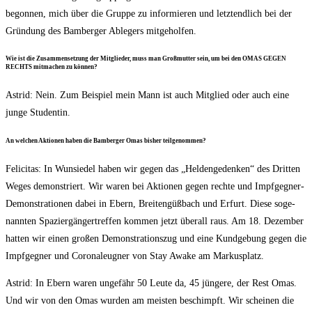
begon­nen, mich über die Grup­pe zu infor­mie­ren und letzt­end­lich bei der
Grün­dung des Bam­ber­ger Able­gers mitgeholfen.
Wie ist die Zusam­men­set­zung der Mit­glie­der, muss man Groß­mutter sein, um bei den OMAS GEGEN
RECHTS mit­ma­chen zu können?
Astrid: Nein. Zum Bei­spiel mein Mann ist auch Mit­glied oder auch eine
jun­ge Studentin.
An wel­chen Aktio­nen haben die Bam­ber­ger Omas bis­her teilgenommen?
Feli­ci­tas: In Wun­sie­del haben wir gegen das „Hel­den­ge­den­ken“ des Drit­ten
Weges demons­triert. Wir waren bei Aktio­nen gegen rech­te und Impf­geg­ner-
Demons­tra­tio­nen dabei in Ebern, Brei­ten­güß­bach und Erfurt. Die­se soge­
nann­ten Spa­zier­gän­ger­tref­fen kom­men jetzt über­all raus. Am 18. Dezem­ber
hat­ten wir einen gro­ßen Demons­tra­ti­ons­zug und eine Kund­ge­bung gegen die
Impf­geg­ner und Coro­na­leug­ner von Stay Awa­ke am Markusplatz.
Astrid: In Ebern waren unge­fähr 50 Leu­te da, 45 jün­ge­re, der Rest Omas.
Und wir von den Omas wur­den am meis­ten beschimpft. Wir schei­nen die