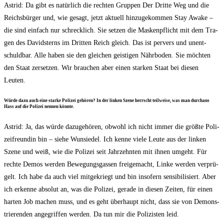
Astrid: Da gibt es natür­lich die rech­ten Grup­pen Der Drit­te Weg und die
Reichs­bür­ger und, wie gesagt, jetzt aktu­ell hin­zu­ge­kom­men Stay Awa­ke –
die sind ein­fach nur schreck­lich. Sie set­zen die Mas­ken­pflicht mit dem Tra­
gen des David­sterns im Drit­ten Reich gleich. Das ist per­vers und unent­
schuld­bar. Alle haben sie den glei­chen geis­ti­gen Nähr­bo­den. Sie möch­ten
den Staat zer­set­zen. Wir brau­chen aber einen star­ken Staat bei die­sen
Leuten.
Wür­de dazu auch eine star­ke Poli­zei gehö­ren? In der lin­ken Sze­ne herrscht teil­wei­se, was man durch­aus
Hass auf die Poli­zei nen­nen könnte.
Astrid: Ja, das wür­de dazu­ge­hö­ren, obwohl ich nicht immer die größ­te Poli­
zei­freun­din bin – sie­he Wun­sie­del. Ich ken­ne vie­le Leu­te aus der lin­ken
Sze­ne und weiß, wie die Poli­zei seit Jahr­zehn­ten mit ihnen umgeht. Für
rech­te Demos wer­den Bewe­gungs­gas­sen frei­ge­macht, Lin­ke wer­den ver­prü­
gelt. Ich habe da auch viel mit­ge­kriegt und bin inso­fern sen­si­bi­li­siert. Aber
ich erken­ne abso­lut an, was die Poli­zei, gera­de in die­sen Zei­ten, für einen
har­ten Job machen muss, und es geht über­haupt nicht, dass sie von Demons­
trie­ren­den ange­grif­fen wer­den. Da tun mir die Poli­zis­ten leid.