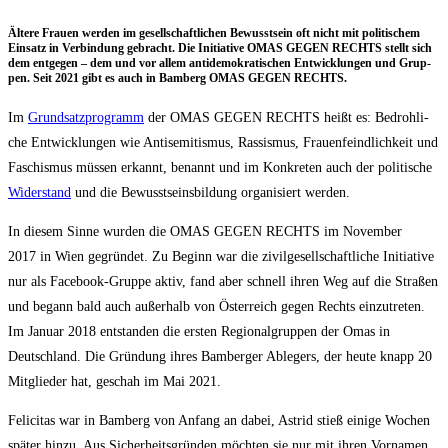
Älte­re Frau­en wer­den im gesell­schaft­li­chen Bewusst­sein oft nicht mit poli­ti­schem
Ein­satz in Ver­bin­dung gebracht. Die Initia­ti­ve OMAS GEGEN RECHTS stellt sich
dem ent­ge­gen – dem und vor allem anti­de­mo­kra­ti­schen Ent­wick­lun­gen und Grup­
pen. Seit 2021 gibt es auch in Bam­berg OMAS GEGEN RECHTS.
Im
Grund­satz­pro­gramm
der OMAS GEGEN RECHTS heißt es: Bedroh­li­
che Ent­wick­lun­gen wie Anti­se­mi­tis­mus, Ras­sis­mus, Frau­en­feind­lich­keit und
Faschis­mus müs­sen erkannt, benannt und im Kon­kre­ten auch der poli­ti­sche
Wider­stand
und die Bewusst­seins­bil­dung orga­ni­siert werden.
In die­sem Sin­ne wur­den die OMAS GEGEN RECHTS im Novem­ber
2017 in Wien gegrün­det. Zu Beginn war die zivil­ge­sell­schaft­li­che Initia­ti­ve
nur als Face­book-Grup­pe aktiv, fand aber schnell ihren Weg auf die Stra­ßen
und begann bald auch außer­halb von Öster­reich gegen Rechts ein­zu­tre­ten.
Im Janu­ar 2018 ent­stan­den die ers­ten Regio­nal­grup­pen der Omas in
Deutsch­land. Die Grün­dung ihres Bam­ber­ger Able­gers, der heu­te knapp 20
Mit­glie­der hat, geschah im Mai 2021.
Feli­ci­tas war in Bam­berg von Anfang an dabei, Astrid stieß eini­ge Wochen
spä­ter hin­zu. Aus Sicher­heits­grün­den möch­ten sie nur mit ihren Vor­na­men