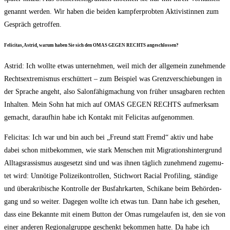
genannt wer­den. Wir haben die bei­den kampf­erprob­ten Akti­vis­tin­nen zum
Gespräch getroffen.
Feli­ci­tas, Astrid, war­um haben Sie sich den OMAS GEGEN RECHTS angeschlossen?
Astrid: Ich woll­te etwas unter­neh­men, weil mich der all­ge­mein zuneh­men­de
Rechts­extre­mis­mus erschüt­tert – zum Bei­spiel was Grenz­ver­schie­bun­gen in
der Spra­che angeht, also Salon­fä­hig­ma­chung von frü­her unsag­ba­ren rech­ten
Inhal­ten. Mein Sohn hat mich auf OMAS GEGEN RECHTS auf­merk­sam
gemacht, dar­auf­hin habe ich Kon­takt mit Feli­ci­tas aufgenommen.
Feli­ci­tas: Ich war und bin auch bei „Freund statt Fremd“ aktiv und habe
dabei schon mit­be­kom­men, wie stark Men­schen mit Migra­ti­ons­hin­ter­grund
All­tags­ras­sis­mus aus­ge­setzt sind und was ihnen täg­lich zuneh­mend zuge­mu­
tet wird: Unnö­ti­ge Poli­zei­kon­trol­len, Stich­wort Racial Pro­fil­ing, stän­di­ge
und über­akri­bi­sche Kon­trol­le der Bus­fahr­kar­ten, Schi­ka­ne beim Behör­den­
gang und so wei­ter. Dage­gen woll­te ich etwas tun. Dann habe ich gese­hen,
dass eine Bekann­te mit einem But­ton der Omas rum­ge­lau­fen ist, den sie von
einer ande­ren Regio­nal­grup­pe geschenkt bekom­men hat­te. Da habe ich