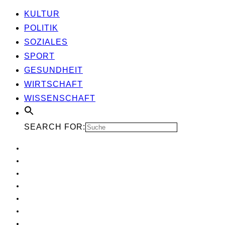
KUL­TUR
POLI­TIK
SOZIA­LES
SPORT
GESUND­HEIT
WIRT­SCHAFT
WIS­SEN­SCHAFT
SEARCH FOR: