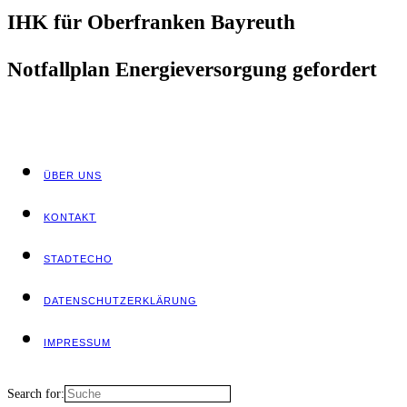
IHK für Ober­fran­ken Bayreuth
Not­fall­plan Ener­gie­ver­sor­gung gefordert
ÜBER UNS
KON­TAKT
STADT­ECHO
DATEN­SCHUTZ­ER­KLÄ­RUNG
IMPRES­SUM
Search for: