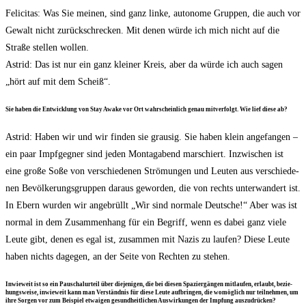
Feli­ci­tas: Was Sie mei­nen, sind ganz lin­ke, auto­no­me Grup­pen, die auch vor
Gewalt nicht zurück­schre­cken. Mit denen wür­de ich mich nicht auf die
Stra­ße stel­len wol­len.
Astrid: Das ist nur ein ganz klei­ner Kreis, aber da wür­de ich auch sagen
„hört auf mit dem Scheiß“.
Sie haben die Ent­wick­lung von Stay Awa­ke vor Ort wahr­schein­lich genau mit­ver­folgt. Wie lief die­se ab?
Astrid: Haben wir und wir fin­den sie grau­sig. Sie haben klein ange­fan­gen –
ein paar Impf­geg­ner sind jeden Mon­tag­abend mar­schiert. Inzwi­schen ist
eine gro­ße Soße von ver­schie­de­nen Strö­mun­gen und Leu­ten aus ver­schie­de­
nen Bevöl­ke­rungs­grup­pen dar­aus gewor­den, die von rechts unter­wan­dert ist.
In Ebern wur­den wir ange­brüllt „Wir sind nor­ma­le Deut­sche!“ Aber was ist
nor­mal in dem Zusam­men­hang für ein Begriff, wenn es dabei ganz vie­le
Leu­te gibt, denen es egal ist, zusam­men mit Nazis zu lau­fen? Die­se Leu­te
haben nichts dage­gen, an der Sei­te von Rech­ten zu stehen.
Inwie­weit ist so ein Pau­schal­ur­teil über die­je­ni­gen, die bei die­sen Spa­zier­gän­gen mit­lau­fen, erlaubt, bezie­
hungs­wei­se, inwie­weit kann man Ver­ständ­nis für die­se Leu­te auf­brin­gen, die womög­lich nur teil­neh­men, um
ihre Sor­gen vor zum Bei­spiel etwa­igen gesund­heit­li­chen Aus­wir­kun­gen der Imp­fung auszudrücken?