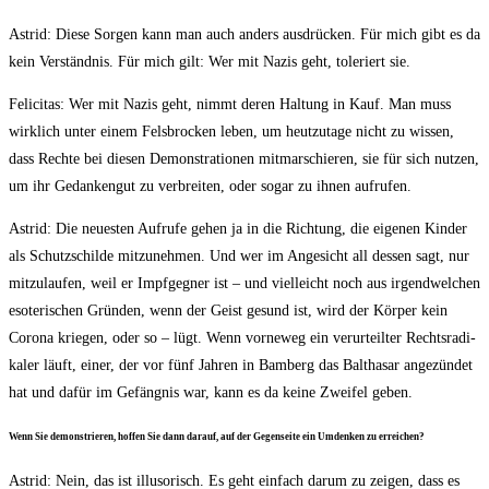
Astrid: Die­se Sor­gen kann man auch anders aus­drü­cken. Für mich gibt es da
kein Ver­ständ­nis. Für mich gilt: Wer mit Nazis geht, tole­riert sie.
Feli­ci­tas: Wer mit Nazis geht, nimmt deren Hal­tung in Kauf. Man muss
wirk­lich unter einem Fels­bro­cken leben, um heut­zu­ta­ge nicht zu wis­sen,
dass Rech­te bei die­sen Demons­tra­tio­nen mit­mar­schie­ren, sie für sich nut­zen,
um ihr Gedan­ken­gut zu ver­brei­ten, oder sogar zu ihnen aufrufen.
Astrid: Die neu­es­ten Auf­ru­fe gehen ja in die Rich­tung, die eige­nen Kin­der
als Schutz­schil­de mit­zu­neh­men. Und wer im Ange­sicht all des­sen sagt, nur
mit­zu­lau­fen, weil er Impf­geg­ner ist – und viel­leicht noch aus irgend­wel­chen
eso­te­ri­schen Grün­den, wenn der Geist gesund ist, wird der Kör­per kein
Coro­na krie­gen, oder so – lügt. Wenn vor­ne­weg ein ver­ur­teil­ter Rechts­ra­di­
ka­ler läuft, einer, der vor fünf Jah­ren in Bam­berg das Bal­tha­sar ange­zün­det
hat und dafür im Gefäng­nis war, kann es da kei­ne Zwei­fel geben.
Wenn Sie demons­trie­ren, hof­fen Sie dann dar­auf, auf der Gegen­sei­te ein Umden­ken zu erreichen?
Astrid: Nein, das ist illu­so­risch. Es geht ein­fach dar­um zu zei­gen, dass es