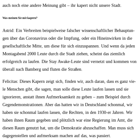
auch noch eine ande­re Mei­nung gibt – ihr kapert nicht unse­re Stadt.
Was mei­nen Sie mit kapern?
Astrid: Ein Ver­brei­ten bei­spiel­wei­se fal­scher wis­sen­schaft­li­cher Behaup­tun­
gen über das Coro­na­vi­rus oder die Imp­fung, oder ein Hin­ein­wir­ken in die
gesell­schaft­li­che Mit­te, um die­se für sich ein­zu­span­nen. Und wenn da jeden
Mon­tag­abend 2000 Leu­te durch die Stadt zie­hen, scheint das ziem­lich
erfolg­reich zu lau­fen. Die Stay Awa­ke-Leu­te sind ver­netzt und kom­men von
über­all nach Bam­berg und flu­ten die Straßen.
Feli­ci­tas: Die­ses Kapern zeigt sich, fin­den wir, auch dar­an, dass es ganz vie­
le Men­schen gibt, die sagen, man sol­le die­se Leu­te lau­fen las­sen und sie
igno­rie­ren, anstatt ihnen Auf­merk­sam­keit zu geben – zum Bei­spiel durch
Gegen­de­mons­tra­tio­nen. Aber das hat­ten wir in Deutsch­land schon­mal, wir
haben sie schon­mal lau­fen las­sen, die Rech­ten, in den 1930-er Jah­ren. Wir
haben ihnen Raum gege­ben und plötz­lich war eine Regie­rung im Amt, die
die­sen Raum genutzt hat, um die Demo­kra­tie abzu­schaf­fen. Man muss sich
dage­gen­stel­len und auf­merk­sam machen auf das, was passiert.