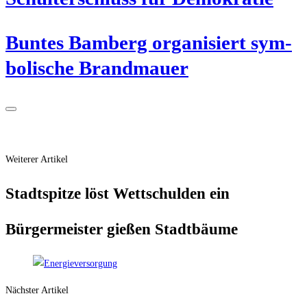
Bun­tes Bam­berg orga­ni­siert sym­
bo­li­sche Brandmauer
Weiterer Artikel
Stadt­spit­ze löst Wett­schul­den ein
Bür­ger­meis­ter gie­ßen Stadtbäume
Nächster Artikel