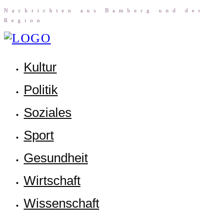
Nach­rich­ten aus Bam­berg und der
Region
Kul­tur
Poli­tik
Sozia­les
Sport
Gesund­heit
Wirt­schaft
Wis­sen­schaft