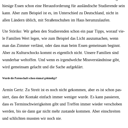
hie­si­ge Essen schon eine Her­aus­for­de­rung für aus­län­di­sche Stu­die­ren­de sein
kann. Aber zum Bei­spiel ist es, im Unter­schied zu Deutsch­land, nicht in
allen Län­dern üblich, mit Stra­ßen­schu­hen im Haus herumzulaufen.
Ute Stö­ri­ko: Wir geben den Stu­die­ren­den schon ein paar Tipps, wor­auf vie­
le Fami­li­en Wert legen, wie zum Bei­spiel das Licht aus­zu­ma­chen, wenn
man das Zim­mer ver­lässt, oder dass man beim Essen gemein­sam beginnt.
Aber zu Kul­tur­schocks kommt es eigent­lich nicht. Unse­re Fami­li­en sind
wun­der­bar welt­of­fen. Und wenn es irgend­wel­che Miss­ver­ständ­nis­se gibt,
wird gemein­sam gelacht und die Sache aufgeklärt.
Wur­de die Paten­schaft schon ein­mal gekündigt?
Armin Gertz: Zu Streit ist es noch nicht gekom­men, aber es ist schon pas­
siert, dass der Kon­takt ein­fach immer weni­ger wur­de. Es kann pas­sie­ren,
dass es Ter­min­schwie­rig­kei­ten gibt und Tref­fen immer wie­der ver­scho­ben
wer­den, bis sie dann gar nicht mehr zustan­de kom­men. Aber ein­schrei­ten
und schlich­ten muss­ten wir noch nie.