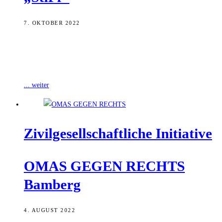
7. OKTOBER 2022
Um es ausländischen Studierenden in Bamberg zu ermöglichen,
abseits des Universitätslebens Einblicke in die Kultur und das
Familienleben ihres Gastlandes zu gewinnen,
... weiter
Zivil­ge­sell­schaft­li­che Initiative
OMAS GEGEN RECHTS
Bamberg
4. AUGUST 2022