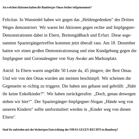
An wel­chen Aktio­nen haben die Bam­ber­ger Omas bis­her teilgenommen?
Feli­ci­tas: In Wun­sie­del haben wir gegen das „Hel­den­ge­den­ken“ des Drit­ten
Weges demons­triert. Wir waren bei Aktio­nen gegen rech­te und Impf­geg­ner-
Demons­tra­tio­nen dabei in Ebern, Brei­ten­güß­bach und Erfurt. Die­se soge­
nann­ten Spa­zier­gän­ger­tref­fen kom­men jetzt über­all raus. Am 18. Dezem­ber
hat­ten wir einen gro­ßen Demons­tra­ti­ons­zug und eine Kund­ge­bung gegen die
Impf­geg­ner und Coro­na­leug­ner von Stay Awa­ke am Markusplatz.
Astrid: In Ebern waren unge­fähr 50 Leu­te da, 45 jün­ge­re, der Rest Omas.
Und wir von den Omas wur­den am meis­ten beschimpft. Wir schei­nen die
Gegen­sei­te so rich­tig zu trig­gern. Die haben uns gehasst und gebrüllt: „Habt
ihr kei­ne Enkel­kin­der?“. Wir haben zurück­ge­ru­fen: „Doch, genau des­we­gen
ste­hen wir hier!“. Der Spa­zier­gän­ger-Impf­geg­ner-Slo­gan „Hän­de weg von
unse­ren Kin­dern“ soll­te umfor­mu­liert wer­den in „Kin­der weg von die­sen
Eltern“.
Sind Sie zufrie­den mit der bis­he­ri­gen Ent­wick­lung der OMAS GEGEN RECHTS in Bamberg?