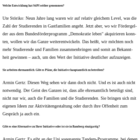
Wel­che Ent­wick­lung hat StiPf seit­her genommen?
Ute Stö­ri­ko: Neun Jah­re lang waren wir auf rela­tiv glei­chem Level, was die
Zahl der Stu­die­ren­den in Gast­fa­mi­li­en angeht. Jetzt aber, wo wir För­der­gel­
der aus dem Bun­des­för­der­pro­gramm „Demo­kra­tie leben“ akqui­rie­ren konn­
ten, wol­len wir das Gan­ze wei­ter­ent­wi­ckeln. Das heißt, wir möch­ten noch
mehr Stu­die­ren­de und Fami­li­en zusam­men­brin­gen und somit an Bekannt­
heit gewin­nen – auch, um den Wert der Initia­ti­ve deut­li­cher aufzuzeigen.
Sie arbei­ten ehren­amt­lich. Gibt es Plä­ne, die Initia­ti­ve haupt­amt­lich zu betreiben?
Armin Gertz: Die­sen Weg sehen wir dann doch nicht. Und es ist auch nicht
not­wen­dig. Der Geist des Gan­zen ist, dass alle ehren­amt­lich betei­ligt sind,
nicht nur wir, auch die Fami­li­en und die Stu­die­ren­den. Sie brin­gen sich mit
eige­nen Ideen zur Akti­vi­tä­ten­ge­stal­tung oder durch ihre Offen­heit zum
Gespräch ja auch ein.
Gibt es eine Alter­na­ti­ve zu Ihrer Initia­ti­ve oder ist sie in Bam­berg einzigartig?
Armin Gertz: Es gibt an der Uni soge­nann­te Tan­dem-Pro­gram­me, bei denen