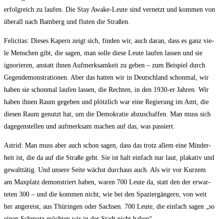
erfolg­reich zu lau­fen. Die Stay Awa­ke-Leu­te sind ver­netzt und kom­men von
über­all nach Bam­berg und flu­ten die Straßen.
Feli­ci­tas: Die­ses Kapern zeigt sich, fin­den wir, auch dar­an, dass es ganz vie­
le Men­schen gibt, die sagen, man sol­le die­se Leu­te lau­fen las­sen und sie
igno­rie­ren, anstatt ihnen Auf­merk­sam­keit zu geben – zum Bei­spiel durch
Gegen­de­mons­tra­tio­nen. Aber das hat­ten wir in Deutsch­land schon­mal, wir
haben sie schon­mal lau­fen las­sen, die Rech­ten, in den 1930-er Jah­ren. Wir
haben ihnen Raum gege­ben und plötz­lich war eine Regie­rung im Amt, die
die­sen Raum genutzt hat, um die Demo­kra­tie abzu­schaf­fen. Man muss sich
dage­gen­stel­len und auf­merk­sam machen auf das, was passiert.
Astrid: Man muss aber auch schon sagen, dass das trotz allem eine Min­der­
heit ist, die da auf die Stra­ße geht. Sie ist halt ein­fach nur laut, pla­ka­tiv und
gewalt­tä­tig. Und unse­re Sei­te wächst durch­aus auch. Als wir vor Kur­zem
am Max­platz demons­triert haben, waren 700 Leu­te da, statt den der erwar­
te­ten 300 – und die kom­men nicht, wie bei den Spa­zier­gän­gern, von weit
her ange­reist, aus Thü­rin­gen oder Sach­sen. 700 Leu­te, die ein­fach sagen „so
einen Schmutz möch­ten wir in der Stadt nicht haben“.