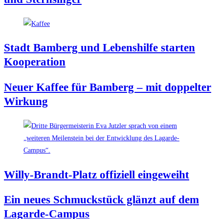
Stadt Bam­berg und Lebens­hil­fe star­ten
Kooperation
Neu­er Kaf­fee für Bam­berg – mit dop­pel­ter
Wirkung
Wil­ly-Brandt-Platz offi­zi­ell eingeweiht
Ein neu­es Schmuck­stück glänzt auf dem
Lagarde-Campus