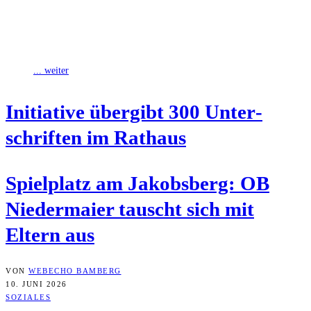
Ältere Frauen werden im gesellschaftlichen Bewusstsein oft nicht mit
politischem Einsatz in Verbindung gebracht. Die Initiative OMAS
GEGEN RECHTS stellt sich dem
... weiter
Initia­ti­ve über­gibt 300 Unter­
schrif­ten im Rathaus
Spiel­platz am Jakobs­berg: OB
Nie­der­mai­er tauscht sich mit
Eltern aus
VON
WEBECHO BAMBERG
10. JUNI 2026
SOZIALES