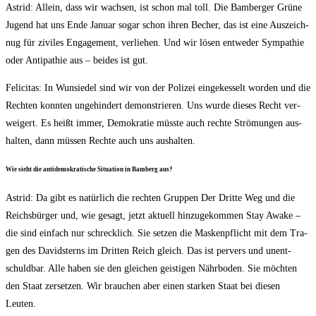
Astrid: Allein, dass wir wach­sen, ist schon mal toll. Die Bam­ber­ger Grü­ne
Jugend hat uns Ende Janu­ar sogar schon ihren Becher, das ist eine Aus­zeich­
nug für zivi­les Enga­ge­ment, ver­lie­hen. Und wir lösen ent­we­der Sym­pa­thie
oder Anti­pa­thie aus – bei­des ist gut.
Feli­ci­tas: In Wun­sie­del sind wir von der Poli­zei ein­ge­kes­selt wor­den und die
Rech­ten konn­ten unge­hin­dert demons­trie­ren. Uns wur­de die­ses Recht ver­
wei­gert. Es heißt immer, Demo­kra­tie müss­te auch rech­te Strö­mun­gen aus­
hal­ten, dann müs­sen Rech­te auch uns aushalten.
Wie sieht die anti­de­mo­kra­ti­sche Situa­ti­on in Bam­berg aus?
Astrid: Da gibt es natür­lich die rech­ten Grup­pen Der Drit­te Weg und die
Reichs­bür­ger und, wie gesagt, jetzt aktu­ell hin­zu­ge­kom­men Stay Awa­ke –
die sind ein­fach nur schreck­lich. Sie set­zen die Mas­ken­pflicht mit dem Tra­
gen des David­sterns im Drit­ten Reich gleich. Das ist per­vers und unent­
schuld­bar. Alle haben sie den glei­chen geis­ti­gen Nähr­bo­den. Sie möch­ten
den Staat zer­set­zen. Wir brau­chen aber einen star­ken Staat bei die­sen
Leuten.