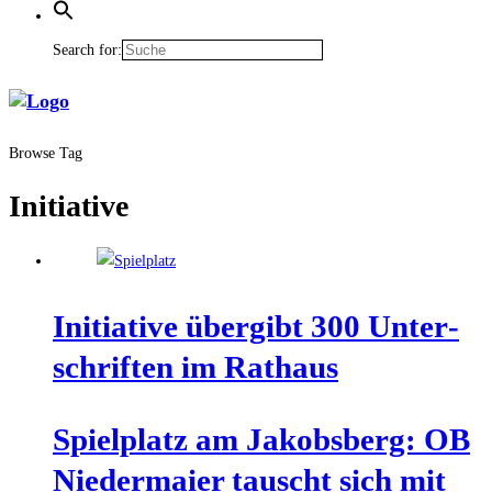
Search for:
Browse Tag
Initiative
Initia­ti­ve über­gibt 300 Unter­
schrif­ten im Rathaus
Spiel­platz am Jakobs­berg: OB
Nie­der­mai­er tauscht sich mit