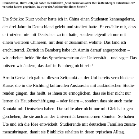
Frau Stö­ri­ko, Herr Gertz, Sie haben die Initia­ti­ve „Stu­die­ren­de aus aller Welt in Bam­ber­ger Paten­fa­mi­li­en“
vor zehn Jah­ren gegrün­det. Was war der Aus­lö­ser für die­sen Schritt?
Ute Stö­ri­ko: Kurz vor­her hat­te ich in Chi­na einen Stu­den­ten ken­nen­ge­lernt,
der drei Jah­re in Deutsch­land gelebt und stu­diert hat­te. Er erzähl­te mir, dass
er trotz­dem nie mit Deut­schen zu tun hat­te, son­dern eigent­lich nur mit
einem wei­te­ren Chi­ne­sen, mit dem er zusam­men wohn­te. Das fand ich
erschüt­ternd. Zurück in Bam­berg habe ich Armin dar­auf ange­spro­chen –
wir arbei­ten bei­de für das Spra­chen­zen­trum der Uni­ver­si­tät – und sag­te: Das
müs­sen wir ändern, das darf in Bam­berg nicht sein!
Armin Gertz: Ich gab zu die­sem Zeit­punkt an der Uni bereits ver­schie­de­ne
Kur­se, die in die Rich­tung kul­tu­rel­len Aus­tauschs mit aus­län­di­schen Stu­die­
ren­den gin­gen, das heißt, es ihnen zu ermög­li­chen, dass sie hier nicht nur
ler­nen als Haupt­be­schäf­ti­gung – oder fei­ern –, son­dern dass sie auch mehr
Kon­takt mit Deut­schen haben. Das soll­te aber nicht nur mit Gleich­alt­ri­gen
gesche­hen, die sie auch an der Uni­ver­si­tät ken­nen­ler­nen könn­ten. So haben
Ute und ich die Idee ent­wi­ckelt, Stu­die­ren­de mit deut­schen Fami­li­en zusam­
men­zu­brin­gen, damit sie Ein­bli­cke erhal­ten in deren typi­schen Alltag.