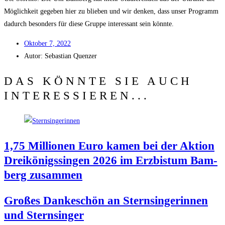
Mög­lich­keit gege­ben hier zu blie­ben und wir den­ken, dass unser Pro­gramm
dadurch beson­ders für die­se Grup­pe inter­es­sant sein könnte.
Okto­ber 7, 2022
Autor:
Sebas­ti­an Quenzer
DAS KÖNNTE SIE AUCH
INTERESSIEREN...
1,75 Mil­lio­nen Euro kamen bei der Akti­on
Drei­kö­nigs­sin­gen 2026 im Erz­bis­tum Bam­
berg zusammen
Gro­ßes Dan­ke­schön an Stern­sin­ge­rin­nen
und Sternsinger