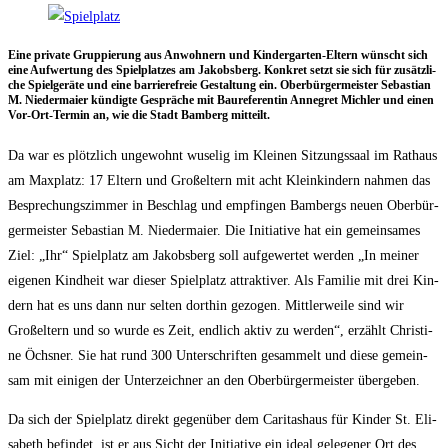
Eine pri­va­te Grup­pie­rung aus Anwoh­nern und Kin­der­gar­ten-Eltern wünscht sich
eine Auf­wer­tung des Spiel­plat­zes am Jakobs­berg. Kon­kret setzt sie sich für zusätz­li­
che Spiel­ge­rä­te und eine bar­rie­re­freie Gestal­tung ein. Ober­bür­ger­meis­ter Sebas­ti­an
M. Nie­der­mai­er kün­dig­te Gesprä­che mit Bau­re­fe­ren­tin Anne­gret Mich­ler und einen
Vor-Ort-Ter­min an, wie die Stadt Bam­berg mitteilt.
Da war es plötz­lich unge­wohnt wuse­lig im Klei­nen Sit­zungs­saal im Rat­haus
am Max­platz: 17 Eltern und Groß­el­tern mit acht Klein­kin­dern nah­men das
Bespre­chungs­zim­mer in Beschlag und emp­fin­gen Bam­bergs neu­en Ober­bür­
ger­meis­ter Sebas­ti­an M. Nie­der­mai­er. Die Initia­ti­ve hat ein gemein­sa­mes
Ziel: „Ihr“ Spiel­platz am Jakobs­berg soll auf­ge­wer­tet wer­den „In mei­ner
eige­nen Kind­heit war die­ser Spiel­platz attrak­ti­ver. Als Fami­lie mit drei Kin­
dern hat es uns dann nur sel­ten dort­hin gezo­gen. Mitt­ler­wei­le sind wir
Groß­el­tern und so wur­de es Zeit, end­lich aktiv zu wer­den“, erzählt Chris­ti­
ne Öchs­ner. Sie hat rund 300 Unter­schrif­ten gesam­melt und die­se gemein­
sam mit eini­gen der Unter­zeich­ner an den Ober­bür­ger­meis­ter übergeben.
Da sich der Spiel­platz direkt gegen­über dem Cari­tas­haus für Kin­der St. Eli­
sa­beth befin­det, ist er aus Sicht der Initia­ti­ve ein ide­al gele­ge­ner Ort des