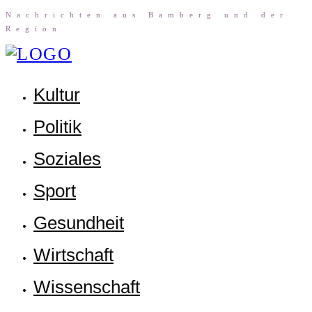
Nach­rich­ten aus Bam­berg und der
Region
Kul­tur
Poli­tik
Sozia­les
Sport
Gesund­heit
Wirt­schaft
Wis­sen­schaft