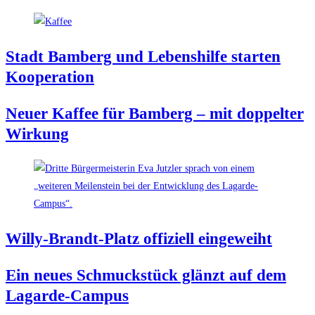
Stadt Bam­berg und Lebens­hil­fe star­ten
Kooperation
Neu­er Kaf­fee für Bam­berg – mit dop­pel­ter
Wirkung
Wil­ly-Brandt-Platz offi­zi­ell eingeweiht
Ein neu­es Schmuck­stück glänzt auf dem
Lagarde-Campus