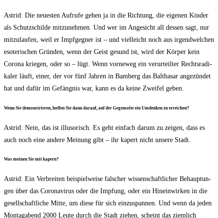
Astrid: Die neu­es­ten Auf­ru­fe gehen ja in die Rich­tung, die eige­nen Kin­der
als Schutz­schil­de mit­zu­neh­men. Und wer im Ange­sicht all des­sen sagt, nur
mit­zu­lau­fen, weil er Impf­geg­ner ist – und viel­leicht noch aus irgend­wel­chen
eso­te­ri­schen Grün­den, wenn der Geist gesund ist, wird der Kör­per kein
Coro­na krie­gen, oder so – lügt. Wenn vor­ne­weg ein ver­ur­teil­ter Rechts­ra­di­
ka­ler läuft, einer, der vor fünf Jah­ren in Bam­berg das Bal­tha­sar ange­zün­det
hat und dafür im Gefäng­nis war, kann es da kei­ne Zwei­fel geben.
Wenn Sie demons­trie­ren, hof­fen Sie dann dar­auf, auf der Gegen­sei­te ein Umden­ken zu erreichen?
Astrid: Nein, das ist illu­so­risch. Es geht ein­fach dar­um zu zei­gen, dass es
auch noch eine ande­re Mei­nung gibt – ihr kapert nicht unse­re Stadt.
Was mei­nen Sie mit kapern?
Astrid: Ein Ver­brei­ten bei­spiel­wei­se fal­scher wis­sen­schaft­li­cher Behaup­tun­
gen über das Coro­na­vi­rus oder die Imp­fung, oder ein Hin­ein­wir­ken in die
gesell­schaft­li­che Mit­te, um die­se für sich ein­zu­span­nen. Und wenn da jeden
Mon­tag­abend 2000 Leu­te durch die Stadt zie­hen, scheint das ziem­lich