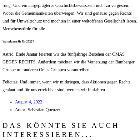
rung. Und ein aus­ge­präg­te­res Geschichts­be­wusst­sein nicht zu ver­ges­sen.
Wobei die Gemein­sam­kei­ten über­wie­gen. Wir sind genau­so gegen Rechts
und für Umwelt­schutz und möch­ten in einer welt­of­fe­nen Gesell­schaft leben.
Men­schen­wür­de für alle.
Was pla­nen Sie für 2022?
Astrid: Ende Janu­ar fei­er­ten wir das fünf­jäh­ri­ge Bestehen der OMAS
GEGEN RECHTS. Außer­dem möch­ten wir die Ver­net­zung der Bam­ber­ger
Grup­pe mit ande­ren Omas-Grup­pen vorantreiben.
Feli­ci­tas: Und immer, wenn wir mit­krie­gen, dass Aktio­nen gegen Rechts
geplant und für uns erreich­bar sind, wer­den wir hinfahren.
August 4, 2022
Autor:
Sebas­ti­an Quenzer
DAS KÖNNTE SIE AUCH
INTERESSIEREN...