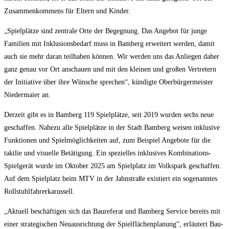
Zusam­men­kom­mens für Eltern und Kinder.
„Spiel­plät­ze sind zen­tra­le Orte der Begeg­nung. Das Ange­bot für jun­ge
Fami­li­en mit Inklu­si­ons­be­darf muss in Bam­berg erwei­tert wer­den, damit
auch sie mehr dar­an teil­ha­ben kön­nen. Wir wer­den uns das Anlie­gen daher
ganz genau vor Ort anschau­en und mit den klei­nen und gro­ßen Ver­tre­tern
der Initia­ti­ve über ihre Wün­sche spre­chen“, kün­dig­te Ober­bür­ger­meis­ter
Nie­der­mai­er an.
Der­zeit gibt es in Bam­berg 119 Spiel­plät­ze, seit 2019 wur­den sechs neue
geschaf­fen. Nahe­zu alle Spiel­plät­ze in der Stadt Bam­berg wei­sen inklu­si­ve
Funk­tio­nen und Spiel­mög­lich­kei­ten auf, zum Bei­spiel Ange­bo­te für die
takt­lie und visu­el­le Betä­ti­gung. Ein spe­zi­el­les inklu­si­ves Kom­bi­na­ti­ons-
Spiel­ge­rät wur­de im Okto­ber 2025 am Spiel­platz im Volks­park geschaf­fen.
Auf dem Spiel­platz beim MTV in der Jahn­stra­ße exis­tiert ein soge­nann­tes
Rollstuhlfahrerkarussell.
„Aktu­ell beschäf­ti­gen sich das Bau­re­fe­rat und Bam­berg Ser­vice bereits mit
einer stra­te­gi­schen Neu­aus­rich­tung der Spiel­flä­chen­pla­nung“, erläu­tert Bau­