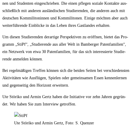
nen und Stu­den­ten ein­ge­schrie­ben. Die einen pfle­gen sozia­le Kon­tak­te aus­
schließ­lich mit ande­ren aus­län­di­schen Stu­die­ren­den, die ande­ren auch mit
deut­schen Kom­mi­li­to­nin­nen und Kom­mi­li­to­nen. Eini­ge möch­ten aber auch
wei­ter­füh­ren­de Ein­bli­cke in das Leben ihres Gast­lan­des erhalten.
Um die­sen Stu­die­ren­den der­ar­ti­ge Per­spek­ti­ven zu eröff­nen, bie­tet das Pro­
gramm „StiPf“, „Stu­die­ren­de aus aller Welt in Bam­ber­ger Paten­fa­mi­li­en“,
ein Netz­werk von etwa 30 Paten­fa­mi­li­en, für das sich inter­es­sier­te Stu­die­
ren­de anmel­den können.
Bei regel­mä­ßi­gen Tref­fen kön­nen sich die bei­den Sei­ten bei ver­schie­dens­ten
Akti­vi­tä­ten wie Aus­flü­gen, Spie­len oder gemein­sa­men Essen ken­nen­ler­nen
und gegen­sei­tig den Hori­zont erweitern.
Ute Stö­ri­ko und Armin Gertz haben die Initia­ti­ve vor zehn Jah­ren gegrün­
det. Wir haben Sie zum Inter­view getroffen.
Ute Stö­ri­ko und Armin Gertz, Foto: S. Quenzer