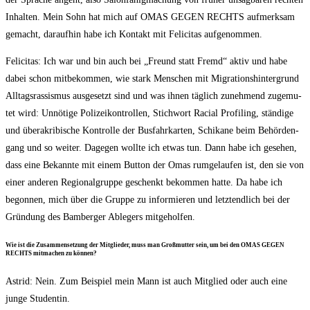
Inhal­ten. Mein Sohn hat mich auf OMAS GEGEN RECHTS auf­merk­sam
gemacht, dar­auf­hin habe ich Kon­takt mit Feli­ci­tas aufgenommen.
Feli­ci­tas: Ich war und bin auch bei „Freund statt Fremd“ aktiv und habe
dabei schon mit­be­kom­men, wie stark Men­schen mit Migra­ti­ons­hin­ter­grund
All­tags­ras­sis­mus aus­ge­setzt sind und was ihnen täg­lich zuneh­mend zuge­mu­
tet wird: Unnö­ti­ge Poli­zei­kon­trol­len, Stich­wort Racial Pro­fil­ing, stän­di­ge
und über­akri­bi­sche Kon­trol­le der Bus­fahr­kar­ten, Schi­ka­ne beim Behör­den­
gang und so wei­ter. Dage­gen woll­te ich etwas tun. Dann habe ich gese­hen,
dass eine Bekann­te mit einem But­ton der Omas rum­ge­lau­fen ist, den sie von
einer ande­ren Regio­nal­grup­pe geschenkt bekom­men hat­te. Da habe ich
begon­nen, mich über die Grup­pe zu infor­mie­ren und letzt­end­lich bei der
Grün­dung des Bam­ber­ger Able­gers mitgeholfen.
Wie ist die Zusam­men­set­zung der Mit­glie­der, muss man Groß­mutter sein, um bei den OMAS GEGEN
RECHTS mit­ma­chen zu können?
Astrid: Nein. Zum Bei­spiel mein Mann ist auch Mit­glied oder auch eine
jun­ge Studentin.