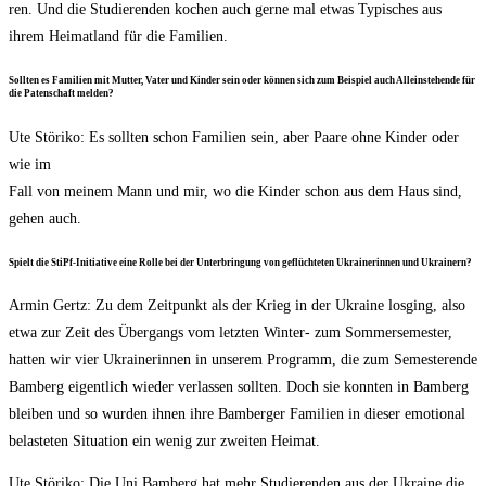
ren. Und die Stu­die­ren­den kochen auch ger­ne mal etwas Typi­sches aus
ihrem Hei­mat­land für die Familien.
Soll­ten es Fami­li­en mit Mut­ter, Vater und Kin­der sein oder kön­nen sich zum Bei­spiel auch Allein­ste­hen­de für
die Paten­schaft melden?
Ute Stö­ri­ko: Es soll­ten schon Fami­li­en sein, aber Paa­re ohne Kin­der oder
wie im
Fall von mei­nem Mann und mir, wo die Kin­der schon aus dem Haus sind,
gehen auch.
Spielt die StiPf-Initia­ti­ve eine Rol­le bei der Unter­brin­gung von geflüch­te­ten Ukrai­ne­rin­nen und Ukrainern?
Armin Gertz: Zu dem Zeit­punkt als der Krieg in der Ukrai­ne los­ging, also
etwa zur Zeit des Über­gangs vom letz­ten Win­ter- zum Som­mer­se­mes­ter,
hat­ten wir vier Ukrai­ne­rin­nen in unse­rem Pro­gramm, die zum Semes­ter­en­de
Bam­berg eigent­lich wie­der ver­las­sen soll­ten. Doch sie konn­ten in Bam­berg
blei­ben und so wur­den ihnen ihre Bam­ber­ger Fami­li­en in die­ser emo­tio­nal
belas­te­ten Situa­ti­on ein wenig zur zwei­ten Heimat.
Ute Stö­ri­ko: Die Uni Bam­berg hat mehr Stu­die­ren­den aus der Ukrai­ne die