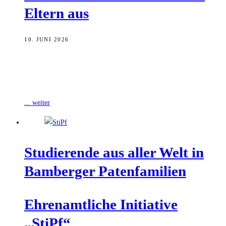
Eltern aus
10. JUNI 2026
Eine private Gruppierung aus Anwohnern und Kindergarten-Eltern
wünscht sich eine Aufwertung des Spielplatzes am Jakobsberg.
Konkret setzt sie sich für zusätzliche Spielgeräte
... weiter
Stu­die­ren­de aus aller Welt in
Bam­ber­ger Patenfamilien
Ehren­amt­li­che Initia­ti­ve
„StiPf“