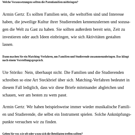
Wel­che Vor­aus­set­zun­gen soll­ten die Paten­fa­mi­li­en mitbringen?
Armin Gertz: Es soll­ten Fami­li­en sein, die welt­of­fen sind und Inter­es­se
haben, die jewei­li­ge Kul­tur ihrer Stu­die­ren­den ken­nen­zu­ler­nen und sozu­sa­
gen die Welt zu Gast zu haben. Sie soll­ten außer­dem bereit sein, Zeit zu
inves­tie­ren oder auch Ideen ein­brin­gen, wie sich Akti­vi­tä­ten gestal­ten
lassen.
Dann machen Sie ein Matching-Ver­fah­ren, um Fami­li­en und Stu­die­ren­de zusam­men­zu­brin­gen. Das klingt
nach einem Vorstellungsgespräch.
Ute Stö­ri­ko: Nein, über­haupt nicht. Die Fami­li­en und die Stu­die­ren­den
schrei­ben so eine Art Steck­brief über sich. Matching-Ver­fah­ren bedeu­tet in
die­sem Fall ledig­lich, dass wir die­se Brie­fe mit­ein­an­der abglei­chen und
schau­en, wer am bes­ten zu wem passt.
Armin Gertz: Wir haben bei­spiels­wei­se immer wie­der musi­ka­li­sche Fami­li­
en und Stu­die­ren­de, die selbst ein Instru­ment spie­len. Sol­che Anknüp­fungs­
punk­te ver­su­chen wir zu finden.
Geben Sie vor, wie oft oder wozu sich die Betei­lig­ten tref­fen sollten?