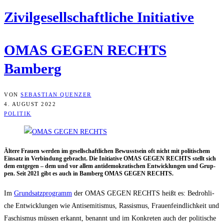
Zivil­ge­sell­schaft­li­che Initiative
OMAS GEGEN RECHTS
Bamberg
VON
SEBASTIAN QUENZER
4. AUGUST 2022
POLITIK
Älte­re Frau­en wer­den im gesell­schaft­li­chen Bewusst­sein oft nicht mit poli­ti­schem
Ein­satz in Ver­bin­dung gebracht. Die Initia­ti­ve OMAS GEGEN RECHTS stellt sich
dem ent­ge­gen – dem und vor allem anti­de­mo­kra­ti­schen Ent­wick­lun­gen und Grup­
pen. Seit 2021 gibt es auch in Bam­berg OMAS GEGEN RECHTS.
Im
Grund­satz­pro­gramm
der OMAS GEGEN RECHTS heißt es: Bedroh­li­
che Ent­wick­lun­gen wie Anti­se­mi­tis­mus, Ras­sis­mus, Frau­en­feind­lich­keit und
Faschis­mus müs­sen erkannt, benannt und im Kon­kre­ten auch der poli­ti­sche