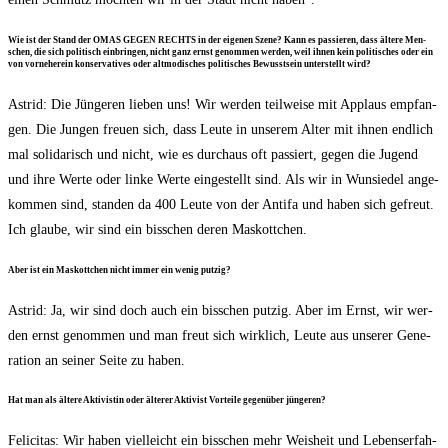
Wie ist der Stand der OMAS GEGEN RECHTS in der eige­nen Sze­ne? Kann es pas­sie­ren, dass älte­re Men­
schen, die sich poli­tisch ein­brin­gen, nicht ganz ernst genom­men wer­den, weil ihnen kein poli­ti­sches oder ein
von vor­ne­her­ein kon­ser­va­ti­ves oder alt­mo­di­sches poli­ti­sches Bewusst­sein unter­stellt wird?
Astrid: Die Jün­ge­ren lie­ben uns! Wir wer­den teil­wei­se mit Applaus emp­fan­
gen. Die Jun­gen freu­en sich, dass Leu­te in unse­rem Alter mit ihnen end­lich
mal soli­da­risch und nicht, wie es durch­aus oft pas­siert, gegen die Jugend
und ihre Wer­te oder lin­ke Wer­te ein­ge­stellt sind. Als wir in Wun­sie­del ange­
kom­men sind, stan­den da 400 Leu­te von der Anti­fa und haben sich gefreut.
Ich glau­be, wir sind ein biss­chen deren Maskottchen.
Aber ist ein Mas­kott­chen nicht immer ein wenig putzig?
Astrid: Ja, wir sind doch auch ein biss­chen put­zig. Aber im Ernst, wir wer­
den ernst genom­men und man freut sich wirk­lich, Leu­te aus unse­rer Gene­
ra­ti­on an sei­ner Sei­te zu haben.
Hat man als älte­re Akti­vis­tin oder älte­rer Akti­vist Vor­tei­le gegen­über jüngeren?
Feli­ci­tas: Wir haben viel­leicht ein biss­chen mehr Weis­heit und Lebens­er­fah­