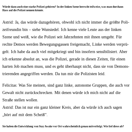
Wür­de dazu auch eine star­ke Poli­zei gehö­ren? In der lin­ken Sze­ne herrscht teil­wei­se, was man durch­aus
Hass auf die Poli­zei nen­nen könnte.
Astrid: Ja, das wür­de dazu­ge­hö­ren, obwohl ich nicht immer die größ­te Poli­
zei­freun­din bin – sie­he Wun­sie­del. Ich ken­ne vie­le Leu­te aus der lin­ken
Sze­ne und weiß, wie die Poli­zei seit Jahr­zehn­ten mit ihnen umgeht. Für
rech­te Demos wer­den Bewe­gungs­gas­sen frei­ge­macht, Lin­ke wer­den ver­prü­
gelt. Ich habe da auch viel mit­ge­kriegt und bin inso­fern sen­si­bi­li­siert. Aber
ich erken­ne abso­lut an, was die Poli­zei, gera­de in die­sen Zei­ten, für einen
har­ten Job machen muss, und es geht über­haupt nicht, dass sie von Demons­
trie­ren­den ange­grif­fen wer­den. Da tun mir die Poli­zis­ten leid.
Feli­ci­tas: Was Sie mei­nen, sind ganz lin­ke, auto­no­me Grup­pen, die auch vor
Gewalt nicht zurück­schre­cken. Mit denen wür­de ich mich nicht auf die
Stra­ße stel­len wol­len.
Astrid: Das ist nur ein ganz klei­ner Kreis, aber da wür­de ich auch sagen
„hört auf mit dem Scheiß“.
Sie haben die Ent­wick­lung von Stay Awa­ke vor Ort wahr­schein­lich genau mit­ver­folgt. Wie lief die­se ab?