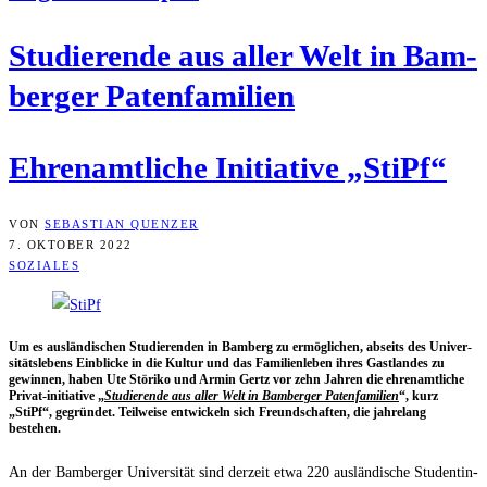
Stu­die­ren­de aus aller Welt in Bam­
ber­ger Patenfamilien
Ehren­amt­li­che Initia­ti­ve „StiPf“
VON
SEBASTIAN QUENZER
7. OKTOBER 2022
SOZIALES
Um es aus­län­di­schen Stu­die­ren­den in Bam­berg zu ermög­li­chen, abseits des Uni­ver­
si­täts­le­bens Ein­bli­cke in die Kul­tur und das Fami­li­en­le­ben ihres Gast­lan­des zu
gewin­nen, haben Ute Stö­ri­ko und Armin Gertz vor zehn Jah­ren die ehren­amt­li­che
Pri­vat-initia­ti­ve „
Stu­die­ren­de aus aller Welt in Bam­ber­ger Paten­fa­mi­li­en
“, kurz
„StiPf“, gegrün­det. Teil­wei­se ent­wi­ckeln sich Freund­schaf­ten, die jah­re­lang
bestehen.
An der Bam­ber­ger Uni­ver­si­tät sind der­zeit etwa 220 aus­län­di­sche Stu­den­tin­