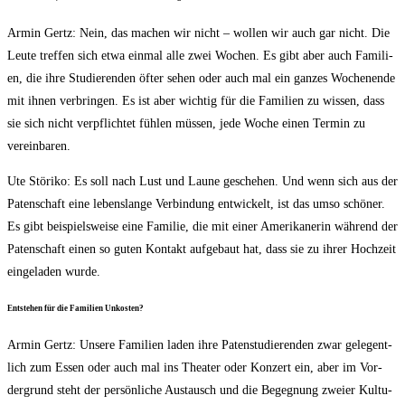
Armin Gertz: Nein, das machen wir nicht – wol­len wir auch gar nicht. Die
Leu­te tref­fen sich etwa ein­mal alle zwei Wochen. Es gibt aber auch Fami­li­
en, die ihre Stu­die­ren­den öfter sehen oder auch mal ein gan­zes Wochen­en­de
mit ihnen ver­brin­gen. Es ist aber wich­tig für die Fami­li­en zu wis­sen, dass
sie sich nicht ver­pflich­tet füh­len müs­sen, jede Woche einen Ter­min zu
vereinbaren.
Ute Stö­ri­ko: Es soll nach Lust und Lau­ne gesche­hen. Und wenn sich aus der
Paten­schaft eine lebens­lan­ge Ver­bin­dung ent­wi­ckelt, ist das umso schö­ner.
Es gibt bei­spiels­wei­se eine Fami­lie, die mit einer Ame­ri­ka­ne­rin wäh­rend der
Paten­schaft einen so guten Kon­takt auf­ge­baut hat, dass sie zu ihrer Hoch­zeit
ein­ge­la­den wurde.
Ent­ste­hen für die Fami­li­en Unkosten?
Armin Gertz: Unse­re Fami­li­en laden ihre Paten­stu­die­ren­den zwar gele­gent­
lich zum Essen oder auch mal ins Thea­ter oder Kon­zert ein, aber im Vor­
der­grund steht der per­sön­li­che Aus­tausch und die Begeg­nung zwei­er Kul­tu­