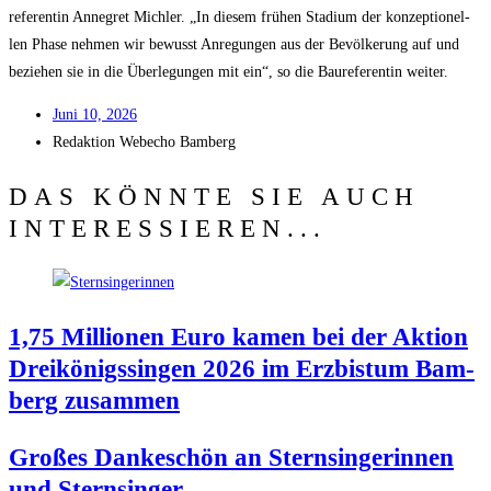
re­fe­ren­tin Anne­gret Mich­ler. „In die­sem frü­hen Sta­di­um der kon­zep­tio­nel­
len Pha­se neh­men wir bewusst Anre­gun­gen aus der Bevöl­ke­rung auf und
bezie­hen sie in die Über­le­gun­gen mit ein“, so die Bau­re­fe­ren­tin weiter.
Juni 10, 2026
Redak­ti­on
Web­echo Bamberg
DAS KÖNNTE SIE AUCH
INTERESSIEREN...
1,75 Mil­lio­nen Euro kamen bei der Akti­on
Drei­kö­nigs­sin­gen 2026 im Erz­bis­tum Bam­
berg zusammen
Gro­ßes Dan­ke­schön an Stern­sin­ge­rin­nen
und Sternsinger