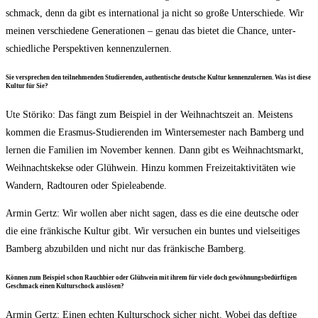
schmack, denn da gibt es inter­na­tio­nal ja nicht so gro­ße Unter­schie­de. Wir
mei­nen ver­schie­de­ne Gene­ra­tio­nen – genau das bie­tet die Chan­ce, unter­
schied­li­che Per­spek­ti­ven kennenzulernen.
Sie ver­spre­chen den teil­neh­men­den Stu­die­ren­den, authen­ti­sche deut­sche Kul­tur ken­nen­zu­ler­nen. Was ist die­se
Kul­tur für Sie?
Ute Stö­ri­ko: Das fängt zum Bei­spiel in der Weih­nachts­zeit an. Meis­tens
kom­men die Eras­mus-Stu­die­ren­den im Win­ter­se­mes­ter nach Bam­berg und
ler­nen die Fami­li­en im Novem­ber ken­nen. Dann gibt es Weih­nachts­markt,
Weih­nachts­kek­se oder Glüh­wein. Hin­zu kom­men Frei­zeit­ak­ti­vi­tä­ten wie
Wan­dern, Rad­tou­ren oder Spieleabende.
Armin Gertz: Wir wol­len aber nicht sagen, dass es die eine deut­sche oder
die eine frän­ki­sche Kul­tur gibt. Wir ver­su­chen ein bun­tes und viel­sei­ti­ges
Bam­berg abzu­bil­den und nicht nur das frän­ki­sche Bamberg.
Kön­nen zum Bei­spiel schon Rauch­bier oder Glüh­wein mit ihrem für vie­le doch gewöh­nungs­be­dürf­ti­gen
Geschmack einen Kul­tur­schock auslösen?
Armin Gertz: Einen ech­ten Kul­tur­schock sicher nicht. Wobei das def­ti­ge