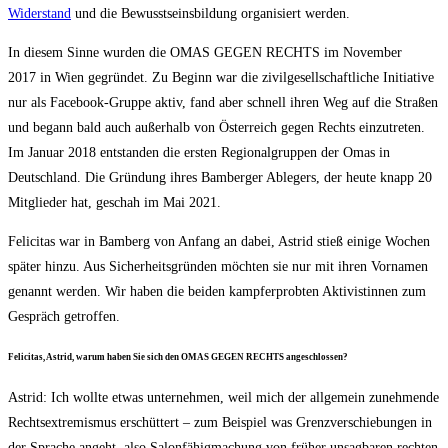
Wider­stand
und die Bewusst­seins­bil­dung orga­ni­siert werden.
In die­sem Sin­ne wur­den die OMAS GEGEN RECHTS im Novem­ber
2017 in Wien gegrün­det. Zu Beginn war die zivil­ge­sell­schaft­li­che Initia­ti­ve
nur als Face­book-Grup­pe aktiv, fand aber schnell ihren Weg auf die Stra­ßen
und begann bald auch außer­halb von Öster­reich gegen Rechts ein­zu­tre­ten.
Im Janu­ar 2018 ent­stan­den die ers­ten Regio­nal­grup­pen der Omas in
Deutsch­land. Die Grün­dung ihres Bam­ber­ger Able­gers, der heu­te knapp 20
Mit­glie­der hat, geschah im Mai 2021.
Feli­ci­tas war in Bam­berg von Anfang an dabei, Astrid stieß eini­ge Wochen
spä­ter hin­zu. Aus Sicher­heits­grün­den möch­ten sie nur mit ihren Vor­na­men
genannt wer­den. Wir haben die bei­den kampf­erprob­ten Akti­vis­tin­nen zum
Gespräch getroffen.
Feli­ci­tas, Astrid, war­um haben Sie sich den OMAS GEGEN RECHTS angeschlossen?
Astrid: Ich woll­te etwas unter­neh­men, weil mich der all­ge­mein zuneh­men­de
Rechts­extre­mis­mus erschüt­tert – zum Bei­spiel was Grenz­ver­schie­bun­gen in
der Spra­che angeht, also Salon­fä­hig­ma­chung von frü­her unsag­ba­ren rech­ten