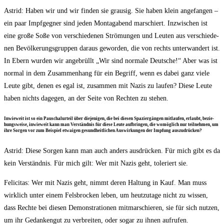
Astrid: Haben wir und wir fin­den sie grau­sig. Sie haben klein ange­fan­gen –
ein paar Impf­geg­ner sind jeden Mon­tag­abend mar­schiert. Inzwi­schen ist
eine gro­ße Soße von ver­schie­de­nen Strö­mun­gen und Leu­ten aus ver­schie­de­
nen Bevöl­ke­rungs­grup­pen dar­aus gewor­den, die von rechts unter­wan­dert ist.
In Ebern wur­den wir ange­brüllt „Wir sind nor­ma­le Deut­sche!“ Aber was ist
nor­mal in dem Zusam­men­hang für ein Begriff, wenn es dabei ganz vie­le
Leu­te gibt, denen es egal ist, zusam­men mit Nazis zu lau­fen? Die­se Leu­te
haben nichts dage­gen, an der Sei­te von Rech­ten zu stehen.
Inwie­weit ist so ein Pau­schal­ur­teil über die­je­ni­gen, die bei die­sen Spa­zier­gän­gen mit­lau­fen, erlaubt, bezie­
hungs­wei­se, inwie­weit kann man Ver­ständ­nis für die­se Leu­te auf­brin­gen, die womög­lich nur teil­neh­men, um
ihre Sor­gen vor zum Bei­spiel etwa­igen gesund­heit­li­chen Aus­wir­kun­gen der Imp­fung auszudrücken?
Astrid: Die­se Sor­gen kann man auch anders aus­drü­cken. Für mich gibt es da
kein Ver­ständ­nis. Für mich gilt: Wer mit Nazis geht, tole­riert sie.
Feli­ci­tas: Wer mit Nazis geht, nimmt deren Hal­tung in Kauf. Man muss
wirk­lich unter einem Fels­bro­cken leben, um heut­zu­ta­ge nicht zu wis­sen,
dass Rech­te bei die­sen Demons­tra­tio­nen mit­mar­schie­ren, sie für sich nut­zen,
um ihr Gedan­ken­gut zu ver­brei­ten, oder sogar zu ihnen aufrufen.