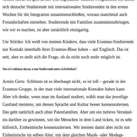
sich deut­sche Stu­die­ren­de mit inter­na­tio­na­len Stu­die­ren­den in den ers­ten
Wochen für die Inte­gra­ti­on zusam­men­schlie­ßen, wor­aus manch­mal auch
Freund­schaf­ten ent­ste­hen. Stu­die­ren­de mit Fami­li­en zusam­men­zu­brin­gen,
wie wir es machen, ist aber tat­säch­lich einzigartig.
Ute Stö­ri­ko: Ich weiß von mei­nen Kin­dern, dass vie­le Eras­mus-Stu­die­ren­de
nur Kon­takt inner­halb ihrer Eras­mus-Bla­se haben – auf Eng­lisch. Das ist
nett, aber es stellt sich die Fra­ge, ob da nicht noch mehr mög­lich ist.
Was ist schlimm dar­an, wenn Stu­die­ren­de unter sich bleiben?
Armin Gertz: Schlimm ist es über­haupt nicht, es ist toll – gera­de in der
Eras­mus-Grup­pe, in der man vie­le inter­na­tio­na­le Kon­tak­te haben kann.
Aber ich den­ke, wenn man im Aus­land stu­diert, wählt man das jewei­li­ge
Gast­land meis­tens, um des­sen Spra­che und Kul­tur bes­ser ken­nen­zu­ler­nen.
Das geht natür­lich auch ohne Paten­fa­mi­li­en. Aber um ein tie­fe­res Ver­ständ­
nis dar­über zu gewin­nen, wie die Men­schen in dem Land ticken, ist es sehr
hilf­reich, Ein­hei­mi­sche ken­nen­zu­ler­nen. Wir mei­nen damit aber nicht nur
Ein­hei­mi­sche im sel­ben Alter, mit dem glei­chen Musik- oder Mode­ge­