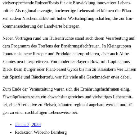
viel­ver­spre­chen­de Roh­stoff­ba­sis für die Ent­wick­lung inno­va­ti­ver Lebens­
mit­tel. Als regio­nal erzeug­te, hoch­wer­ti­ge Lebens­mit­tel kön­nen die Pflan­
zen zudem Nischen­märk­te mit hoher Wert­schöp­fung schaf­fen, die zur Ein­
kom­mens­si­che­rung der Land­wir­te beitragen.
Neben Vor­trä­gen rund um Hül­sen­früch­te stand auch deren Ver­ar­bei­tung auf
dem Pro­gramm des Tref­fens der Ernäh­rungs­fach­frau­en. In Klein­grup­pen
konn­ten sie neue Rezep­te und Pro­duk­te aus­zu­pro­bie­ren, aber auch Alt­be­
kann­tes neu inter­pre­tie­ren. Von moder­ner Bay­ern-Bowl mit Lupi­nen­mus,
Black Bean Bur­ger oder Plant-based Gyros bis hin zu Klas­si­kern wie Lin­sen
mit Spätz­le und Räu­cher­to­fu, war für vie­le alle Geschmä­cker etwa dabei.
Zum Ende der Ver­an­stal­tung waren sich die Ernäh­rungs­fach­frau­en einig.
Eiweiß­pflan­zen sei­en ein abwechs­lungs­rei­ches und viel­sei­ti­ges Lebens­mit­
tel, eine Alter­na­ti­ve zu Fleisch, könn­ten regio­nal ange­baut wer­den und trü­
gen zu einer nach­hal­ti­gen Lebens­wei­se bei.
Janu­ar 2, 2023
Redak­ti­on
Web­echo Bamberg