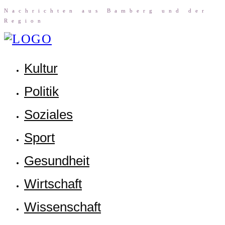
Nach­rich­ten aus Bam­berg und der
Region
Kul­tur
Poli­tik
Sozia­les
Sport
Gesund­heit
Wirt­schaft
Wis­sen­schaft