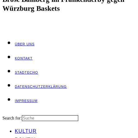
Würz­burg Baskets
ÜBER UNS
KON­TAKT
STADT­ECHO
DATEN­SCHUTZ­ER­KLÄ­RUNG
IMPRES­SUM
Search for:
KUL­TUR