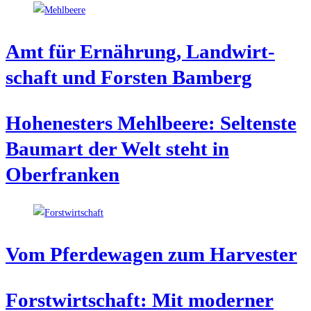
Amt für Ernäh­rung, Land­wirt­
schaft und Fors­ten Bamberg
Hohe­nes­ters Mehl­bee­re: Sel­tens­te
Baum­art der Welt steht in
Oberfranken
Vom Pfer­de­wa­gen zum Harvester
Forst­wirt­schaft: Mit moder­ner