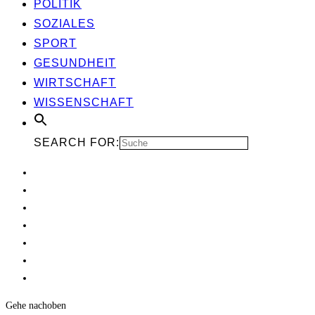
POLI­TIK
SOZIA­LES
SPORT
GESUND­HEIT
WIRT­SCHAFT
WIS­SEN­SCHAFT
SEARCH FOR:
Gehe nach
oben