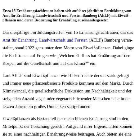
Etwa 15 Ernäh­rungs­fach­frau­en haben sich auf ihrer jähr­li­chen Fort­bil­dung vom
Amt für Ernäh­rung, Land­wirt­schaft und Fors­ten Bam­berg (AELF) mit Eiweiß­
pflan­zen und deren Bedeu­tung für Ernäh­rung auseinandergesetzt.
Das dies­jäh­ri­ge Fort­bil­dungs­tref­fen von 15 Ernäh­rungs­fach­frau­en, das das
Amt für Ernäh­rung, Land­wirt­schaft und Fors­ten
(AELF) Bam­berg ver­an­
stal­tet, stand 2022 ganz unter dem Mot­to von Eiweiß­pflan­zen. Dabei gin­ge
die Fach­frau­en auf Fra­gen wie „Wel­chen Ein­fluss hat Ernäh­rung auf den
Kör­per, auf die Gesell­schaft und auf das Kli­ma?“ ein.
Laut AELF sind Eiweiß­pflan­zen wie Hül­sen­früch­te der­zeit stark gefragt
und immer neue pflan­zen­ba­sier­te Pro­duk­te kom­men auf den Markt. Durch
Kli­ma­wan­del, die gesell­schaft­li­che Dis­kus­si­on um Nach­hal­tig­keit und der
stei­gen­den Anzahl vegan oder vege­ta­risch leben­der Men­schen habe in den
letz­ten Jah­ren ein gro­ßes Umden­ken stattgefunden.
Eiweiß­pflan­zen als Bestand­teil der mensch­li­chen Ernäh­rung sind in den
Mit­tel­punkt der For­schung gerückt. Auf­grund ihrer Eigen­schaf­ten kön­nen
sie zu einer nach­hal­ti­gen Ernäh­rungs­wei­se bei­tra­gen. Auch bie­ten sie eine