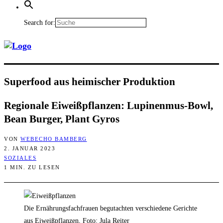
Search for:
Super­food aus hei­mi­scher Produktion
Regio­na­le Eiweiß­pflan­zen: Lupi­nen­mus-Bowl,
Bean Bur­ger, Plant Gyros
VON
WEBECHO BAMBERG
2. JANUAR 2023
SOZIALES
1 MIN. ZU LESEN
Die Ernährungsfachfrauen begutachten verschiedene Gerichte
aus Eiweißpflanzen, Foto: Jula Reiter