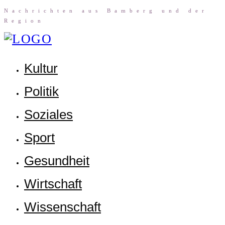
Nach­rich­ten aus Bam­berg und der
Region
Kul­tur
Poli­tik
Sozia­les
Sport
Gesund­heit
Wirt­schaft
Wis­sen­schaft