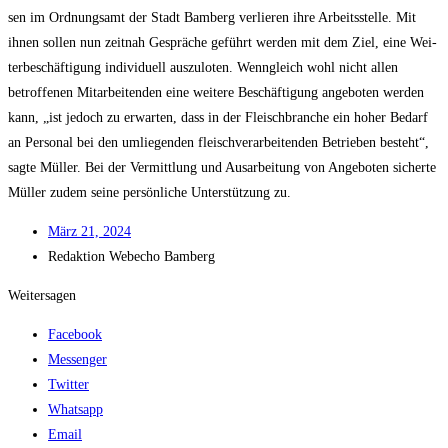
sen im Ord­nungs­amt der Stadt Bam­berg ver­lie­ren ihre Arbeits­stel­le. Mit
ihnen sol­len nun zeit­nah Gesprä­che geführt wer­den mit dem Ziel, eine Wei­
ter­be­schäf­ti­gung indi­vi­du­ell aus­zu­lo­ten. Wenn­gleich wohl nicht allen
betrof­fe­nen Mit­ar­bei­ten­den eine wei­te­re Beschäf­ti­gung ange­bo­ten wer­den
kann, „ist jedoch zu erwar­ten, dass in der Fleisch­bran­che ein hoher Bedarf
an Per­so­nal bei den umlie­gen­den fleisch­ver­ar­bei­ten­den Betrie­ben besteht“,
sag­te Mül­ler. Bei der Ver­mitt­lung und Aus­ar­bei­tung von Ange­bo­ten sicher­te
Mül­ler zudem sei­ne per­sön­li­che Unter­stüt­zung zu.
März 21, 2024
Redak­ti­on
Web­echo Bamberg
Weitersagen
Facebook
Messenger
Twitter
Whatsapp
Email