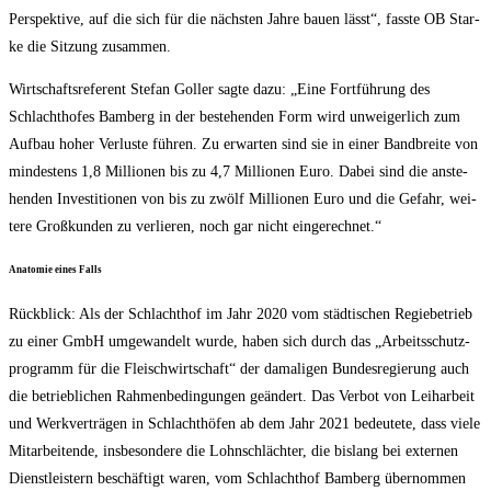
Per­spek­ti­ve, auf die sich für die nächs­ten Jah­re bau­en lässt“, fass­te OB Star­
ke die Sit­zung zusammen.
Wirt­schafts­re­fe­rent Ste­fan Gol­ler sag­te dazu: „Eine Fort­füh­rung des
Schlacht­ho­fes Bam­berg in der bestehen­den Form wird unwei­ger­lich zum
Auf­bau hoher Ver­lus­te füh­ren. Zu erwar­ten sind sie in einer Band­brei­te von
min­des­tens 1,8 Mil­lio­nen bis zu 4,7 Mil­lio­nen Euro. Dabei sind die anste­
hen­den Inves­ti­tio­nen von bis zu zwölf Mil­lio­nen Euro und die Gefahr, wei­
te­re Groß­kun­den zu ver­lie­ren, noch gar nicht eingerechnet.“
Ana­to­mie eines Falls
Rück­blick: Als der Schlacht­hof im Jahr 2020 vom städ­ti­schen Regie­be­trieb
zu einer GmbH umge­wan­delt wur­de, haben sich durch das „Arbeits­schutz­
pro­gramm für die Fleisch­wirt­schaft“ der dama­li­gen Bun­des­re­gie­rung auch
die betrieb­li­chen Rah­men­be­din­gun­gen geän­dert. Das Ver­bot von Leih­ar­beit
und Werk­ver­trä­gen in Schlacht­hö­fen ab dem Jahr 2021 bedeu­te­te, dass vie­le
Mit­ar­bei­ten­de, ins­be­son­de­re die Lohn­schläch­ter, die bis­lang bei exter­nen
Dienst­leis­tern beschäf­tigt waren, vom Schlacht­hof Bam­berg über­nom­men