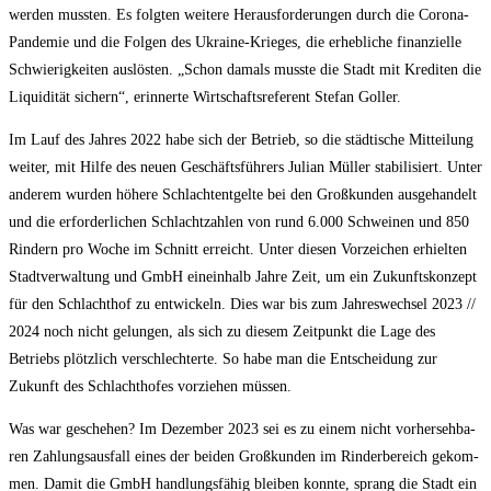
wer­den muss­ten. Es folg­ten wei­te­re Her­aus­for­de­run­gen durch die Coro­na-
Pan­de­mie und die Fol­gen des Ukrai­ne-Krie­ges, die erheb­li­che finan­zi­el­le
Schwie­rig­kei­ten aus­lös­ten. „Schon damals muss­te die Stadt mit Kre­di­ten die
Liqui­di­tät sichern“, erin­ner­te Wirt­schafts­re­fe­rent Ste­fan Goller.
Im Lauf des Jah­res 2022 habe sich der Betrieb, so die städ­ti­sche Mit­tei­lung
wei­ter, mit Hil­fe des neu­en Geschäfts­füh­rers Juli­an Mül­ler sta­bi­li­siert. Unter
ande­rem wur­den höhe­re Schlacht­ent­gel­te bei den Groß­kun­den aus­ge­han­delt
und die erfor­der­li­chen Schlacht­zah­len von rund 6.000 Schwei­nen und 850
Rin­dern pro Woche im Schnitt erreicht. Unter die­sen Vor­zei­chen erhiel­ten
Stadt­ver­wal­tung und GmbH ein­ein­halb Jah­re Zeit, um ein Zukunfts­kon­zept
für den Schlacht­hof zu ent­wi­ckeln. Dies war bis zum Jah­res­wech­sel 2023 /​/​
2024 noch nicht gelun­gen, als sich zu die­sem Zeit­punkt die Lage des
Betriebs plötz­lich ver­schlech­ter­te. So habe man die Ent­schei­dung zur
Zukunft des Schlacht­ho­fes vor­zie­hen müssen.
Was war gesche­hen? Im Dezem­ber 2023 sei es zu einem nicht vor­her­seh­ba­
ren Zah­lungs­aus­fall eines der bei­den Groß­kun­den im Rin­der­be­reich gekom­
men. Damit die GmbH hand­lungs­fä­hig blei­ben konn­te, sprang die Stadt ein