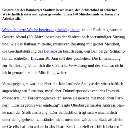
Ges­tern hat der Bam­ber­ger Stadt­rat beschlos­sen, den Schlacht­hof zu schlie­ßen.
Wirt­schaft­lich sei er untrag­bar gewor­den. Etwa 170 Mit­ar­bei­ten­de ver­lie­ren ihre
Arbeitsstelle.
Was sich letz­te Woche bereits ange­kün­digt hat­te
, ist nur Rea­li­tät gewor­den.
Ges­tern Abend (20. März) beschloss der Stadt­rat nach vier­stün­di­ger Sit­zung
und, wie das Rat­haus mit­teil­te, inten­si­ven Bera­tung mit gro­ßer Mehr­heit,
die Geschäfts­füh­rung des
Betriebs
zu beauf­tra­gen, den Bam­ber­ger Schlacht­
hof zu schlie­ßen. Bis zum 30. Juni soll dies gesche­hen. Die Ent­schei­dung
zur Schlie­ßung hät­ten sich die städ­ti­sche Ver­wal­tung und der Stadt­rat nicht
leicht gemacht, so die Mit­tei­lung weiter.
Vor­aus­ge­gan­gen war eine über ein Jahr lau­fen­de Ana­ly­se der wirt­schaft­lich
ange­schla­ge­nen Situa­ti­on, mög­li­cher Zukunfts­per­spek­ti­ven, des Inves­ti­ti­
ons­be­darfs und För­der­mög­lich­kei­ten sowie Gesprä­che mit mög­li­chen Part­
nern. „Das Ergeb­nis war ein­deu­tig“, sag­te Ober­bür­ger­meis­ter Andre­as Star­
ke nach der Stadt­rats­sit­zung. „Der Schlacht­hof trägt sich wirt­schaft­lich
unter den gege­be­nen Umstän­den nicht mehr und wür­de die Stadt als allei­ni­
ge Gesell­schaf­te­rin auf nicht abseh­ba­re Zeit finan­zi­ell erheb­lich belasten.“