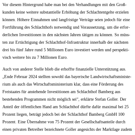
Vor die­sem Hin­ter­grund habe man bei den Ver­hand­lun­gen mit den Groß­
kun­den kei­ne wei­te­re sub­stan­ti­el­le Erhö­hung der Schlacht­ent­gel­te erzie­len
kön­nen. Höhe­re Ein­nah­men und lang­fris­ti­ge Ver­trä­ge sei­en jedoch für eine
Fort­füh­rung des Schlacht­hofs not­wen­dig und Vor­aus­set­zung, um die erfor­
der­li­chen Inves­ti­tio­nen in den nächs­ten Jah­ren täti­gen zu kön­nen. So müss­
ten zur Ertüch­ti­gung der Schlacht­hof-Infra­struk­tur inner­halb der nächs­ten
drei bis fünf Jah­re rund 5 Mil­lio­nen Euro inves­tiert wer­den und per­spek­ti­
visch wei­te­re bis zu 7 Mil­lio­nen Euro.
Auch von ande­rer Stel­le blieb die erhoff­te finan­zi­el­le Unter­stüt­zung aus.
„Ende Febru­ar 2024 stell­ten sowohl das baye­ri­sche Land­wirt­schafts­mi­nis­te­
ri­um als auch das Wirt­schafts­mi­nis­te­ri­um klar, dass eine För­de­rung des
Frei­staa­tes für anste­hen­de Inves­ti­tio­nen am Schlacht­hof Bam­berg aus
bestehen­den Pro­gram­men nicht mög­lich sei“, erklär­te Ste­fan Gol­ler. Der
Anteil der öffent­li­chen Hand am Schlacht­hof dürf­te dafür maxi­mal bei 25
Pro­zent lie­gen, beträgt jedoch bei der Schlacht­hof Bam­berg GmbH 100
Pro­zent. Eine Über­nah­me von 75 Pro­zent der Gesell­schafts­an­tei­le durch
einen pri­va­ten Betrei­ber bezeich­ne­te Gol­ler ange­sichts der Markt­la­ge zudem