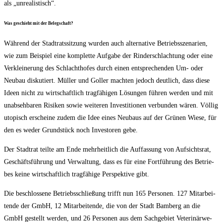
als „unrea­lis­tisch“.
Was geschieht mit der Belegschaft?
Wäh­rend der Stadt­rats­sit­zung wur­den auch alter­na­ti­ve Betriebs­sze­na­ri­en,
wie zum Bei­spiel eine kom­plet­te Auf­ga­be der Rin­der­schlach­tung oder eine
Ver­klei­ne­rung des Schlacht­ho­fes durch einen ent­spre­chen­den Um- oder
Neu­bau dis­ku­tiert. Mül­ler und Gol­ler mach­ten jedoch deut­lich, dass die­se
Ideen nicht zu wirt­schaft­lich trag­fä­hi­gen Lösun­gen füh­ren wer­den und mit
unab­seh­ba­ren Risi­ken sowie wei­te­ren Inves­ti­tio­nen ver­bun­den wären. Völ­lig
uto­pisch erschei­ne zudem die Idee eines Neu­baus auf der Grü­nen Wie­se, für
den es weder Grund­stück noch Inves­to­ren gebe.
Der Stadt­rat teil­te am Ende mehr­heit­lich die Auf­fas­sung von Auf­sichts­rat,
Geschäfts­füh­rung und Ver­wal­tung, dass es für eine Fort­füh­rung des Betrie­
bes kei­ne wirt­schaft­lich trag­fä­hi­ge Per­spek­ti­ve gibt.
Die beschlos­se­ne Betriebs­schlie­ßung trifft nun 165 Per­so­nen. 127 Mit­ar­bei­
ten­de der GmbH, 12 Mit­ar­bei­ten­de, die von der Stadt Bam­berg an die
GmbH gestellt wer­den, und 26 Per­so­nen aus dem Sach­ge­biet Vete­ri­när­we­