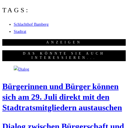
TAGS:
Schlachthof Bamberg
Stadtrat
ANZEI­GEN
DAS KÖNNTE SIE AUCH
INTERESSIEREN...
Bür­ge­rin­nen und Bür­ger kön­nen
sich am 29. Juli direkt mit den
Stadt­rats­mit­glie­dern austauschen
Dia­log zwi­schen Bür­ger­schaft und