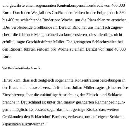
und gewähr­te einen soge­nann­ten Kon­ten­kom­pen­sa­ti­ons­kre­dit von 400.000
Euro. Durch den Weg­fall des Groß­kun­den fehl­ten in der Fol­ge jedoch 350
bis 400 zu schlach­ten­de Rin­der pro Woche, um die Plan­zah­len zu errei­chen.
„Der ver­blei­ben­de Groß­kun­de im Bereich Rind hat uns mehr­fach zuge­si­
chert, die feh­len­de Men­ge schnell zu kom­pen­sie­ren, dies aller­dings nicht
erfüllt“, sag­te Geschäfts­füh­rer Mül­ler. Die gerin­ge­ren Schlacht­zah­len bei
den Rin­dern führ­ten seit­dem pro Woche zu einem Defi­zit von rund 40.000
Euro.
Viel Unsi­cher­heit in der Branche
Hin­zu kam, dass sich zeit­gleich soge­nann­te Kon­zen­tra­ti­ons­be­stre­bun­gen in
der Bran­che bun­des­weit ver­schärft haben. Juli­an Mül­ler sag­te: „Eine seriö­se
Ein­schät­zung über die zukünf­ti­ge Aus­rich­tung der Fleisch- und Schlacht­
bran­che in Deutsch­land ist unter den mas­siv geän­der­ten Rah­men­be­din­gun­
gen unmög­lich. Es besteht sogar das nicht gerin­ge Risi­ko, dass wei­te­re
Groß­kun­den den Schlacht­hof Bam­berg ver­las­sen, um auf eige­ne Schlacht­
ka­pa­zi­tä­ten auszuweichen.“