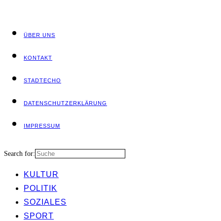
ÜBER UNS
KON­TAKT
STADT­ECHO
DATEN­SCHUTZ­ER­KLÄ­RUNG
IMPRES­SUM
Search for:
KUL­TUR
POLI­TIK
SOZIA­LES
SPORT