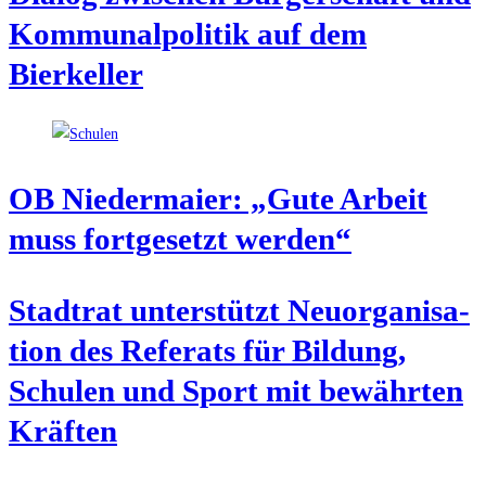
Kom­mu­nal­po­li­tik auf dem
Bierkeller
OB Nie­der­mai­er: „Gute Arbeit
muss fort­ge­setzt werden“
Stadt­rat unter­stützt Neu­or­ga­ni­sa­
ti­on des Refe­rats für Bil­dung,
Schu­len und Sport mit bewähr­ten
Kräften