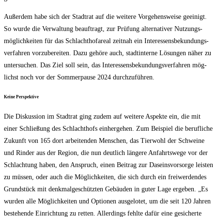
Außer­dem habe sich der Stadt­rat auf die wei­te­re Vor­ge­hens­wei­se geei­nigt.
So wur­de die Ver­wal­tung beauf­tragt, zur Prü­fung alter­na­ti­ver Nut­zungs­
mög­lich­kei­ten für das Schlacht­hof­are­al zeit­nah ein Inter­es­sens­be­kun­dungs­
ver­fah­ren vor­zu­be­rei­ten. Dazu gehö­re auch, stadt­in­ter­ne Lösun­gen näher zu
unter­su­chen. Das Ziel soll sein, das Inter­es­sens­be­kun­dungs­ver­fah­ren mög­
lichst noch vor der Som­mer­pau­se 2024 durchzuführen.
Kei­ne Perspektive
Die Dis­kus­si­on im Stadt­rat ging zudem auf wei­te­re Aspek­te ein, die mit
einer Schlie­ßung des Schlacht­hofs ein­her­ge­hen. Zum Bei­spiel die beruf­li­che
Zukunft von 165 dort arbei­ten­den Men­schen, das Tier­wohl der Schwei­ne
und Rin­der aus der Regi­on, die nun deut­lich län­ge­re Anfahrts­we­ge vor der
Schlach­tung haben, den Anspruch, einen Bei­trag zur Daseins­vor­sor­ge leis­ten
zu müs­sen, oder auch die Mög­lich­kei­ten, die sich durch ein frei­wer­den­des
Grund­stück mit denk­mal­ge­schütz­ten Gebäu­den in guter Lage erge­ben. „Es
wur­den alle Mög­lich­kei­ten und Optio­nen aus­ge­lo­tet, um die seit 120 Jah­ren
bestehen­de Ein­rich­tung zu ret­ten. Aller­dings fehl­te dafür eine gesi­cher­te