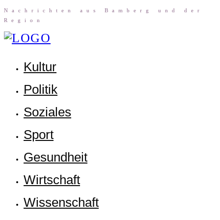
Nach­rich­ten aus Bam­berg und der
Region
Kul­tur
Poli­tik
Sozia­les
Sport
Gesund­heit
Wirt­schaft
Wis­sen­schaft