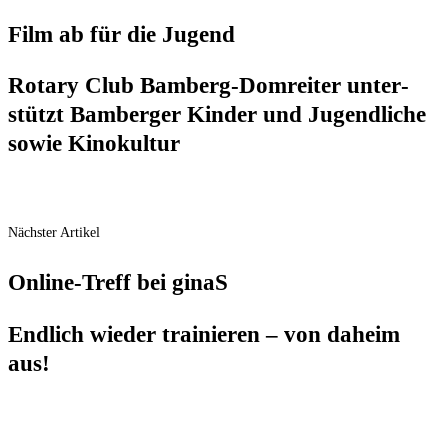
Film ab für die Jugend
Rota­ry Club Bam­berg-Dom­rei­ter unter­
stützt Bam­ber­ger Kin­der und Jugend­li­che
sowie Kinokultur
Nächster Artikel
Online-Treff bei ginaS
End­lich wie­der trai­nie­ren – von daheim
aus!