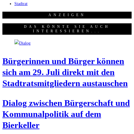
Stadtrat
ANZEI­GEN
DAS KÖNNTE SIE AUCH
INTERESSIEREN...
Bür­ge­rin­nen und Bür­ger kön­nen
sich am 29. Juli direkt mit den
Stadt­rats­mit­glie­dern austauschen
Dia­log zwi­schen Bür­ger­schaft und
Kom­mu­nal­po­li­tik auf dem
Bierkeller