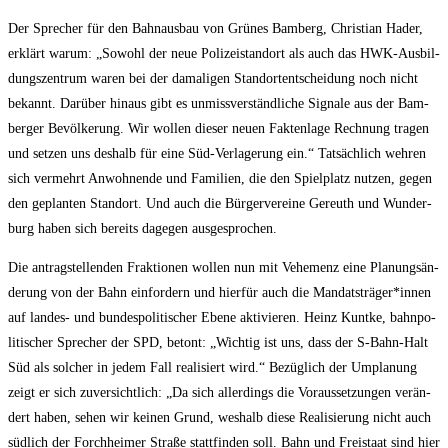
Der Spre­cher für den Bahn­aus­bau von Grü­nes Bam­berg, Chris­ti­an Hader,
erklärt war­um: „Sowohl der neue Poli­zei­stand­ort als auch das HWK-Aus­bil­
dungs­zen­trum waren bei der dama­li­gen Stand­ort­ent­schei­dung noch nicht
bekannt. Dar­über hin­aus gibt es unmiss­ver­ständ­li­che Signa­le aus der Bam­
ber­ger Bevöl­ke­rung. Wir wol­len die­ser neu­en Fak­ten­la­ge Rech­nung tra­gen
und set­zen uns des­halb für eine Süd-Ver­la­ge­rung ein.“ Tat­säch­lich weh­ren
sich ver­mehrt Anwoh­nen­de und Fami­li­en, die den Spiel­platz nut­zen, gegen
den geplan­ten Stand­ort. Und auch die Bür­ger­ver­ei­ne Gereuth und Wun­der­
burg haben sich bereits dage­gen ausgesprochen.
Die antrag­stel­len­den Frak­tio­nen wol­len nun mit Vehe­menz eine Pla­nungs­än­
de­rung von der Bahn ein­for­dern und hier­für auch die Mandatsträger*innen
auf lan­des- und bun­des­po­li­ti­scher Ebe­ne akti­vie­ren. Heinz Kunt­ke, bahn­po­
li­ti­scher Spre­cher der SPD, betont: „Wich­tig ist uns, dass der S‑Bahn-Halt
Süd als sol­cher in jedem Fall rea­li­siert wird.“ Bezüg­lich der Umpla­nung
zeigt er sich zuver­sicht­lich: „Da sich aller­dings die Vor­aus­set­zun­gen ver­än­
dert haben, sehen wir kei­nen Grund, wes­halb die­se Rea­li­sie­rung nicht auch
süd­lich der Forch­hei­mer Stra­ße statt­fin­den soll. Bahn und Frei­staat sind hier