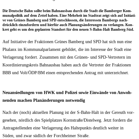
Die Deut­sche Bahn soll­te beim Bahn­aus­bau durch die Stadt die Bam­ber­ger Kom­
mu­nal­po­li­tik auf dem Zet­tel haben. Eine Mehr­heit im Stadt­rat zeigt sich auf Initia­ti­
ve von Grü­nes Bam­berg und SPD ent­schlos­sen, die Inter­es­sen Bam­bergs nach­
drück­lich ein­zu­for­dern und hier­für auch Pla­nungs­än­de­run­gen zu ver­lan­gen. Kon­
kret geht es um den geplan­ten Stand­ort für den neu­en S‑Bahn-Halt Bamberg-Süd.
Auf Initia­ti­ve der Frak­tio­nen Grü­nes Bam­berg und SPD hat sich nun eine
Pha­lanx im Kom­mu­nal­par­la­ment gebil­det, die im Inter­es­se der Stadt eine
Ver­la­ge­rung for­dert. Zusam­men mit den Grü­nen- und SPD-Ver­tre­tern im
Koor­di­nie­rungs­kreis Bahn­aus­bau haben auch die Ver­tre­ter der Frak­tio­nen
BBB und Volt/​ÖDP/​BM einen ent­spre­chen­den Antrag mit unterzeichnet.
Neu­an­sied­lun­gen von HWK und Poli­zei sowie Ein­wän­de von Anwoh­
nen­den machen Plan­än­de­run­gen notwendig
Nach der (noch) aktu­el­len Pla­nung ist der S‑Bahn-Halt in der Gereuth vor­
ge­se­hen, nörd­lich des Spiel­plat­zes Kornstraße/​Distelweg. Jetzt for­dern die
Antrag­stel­len­den eine Ver­la­ge­rung des Hal­te­punkts deut­lich wei­ter in
Süden, und zwar süd­lich der Forch­hei­mer Straße.