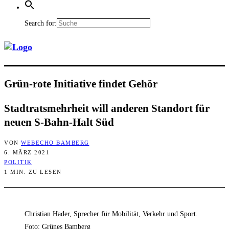
Search for:
Grün-rote Initia­ti­ve fin­det Gehör
Stadt­rats­mehr­heit will ande­ren Stand­ort für
neu­en S‑Bahn-Halt Süd
VON
WEBECHO BAMBERG
6. MÄRZ 2021
POLITIK
1 MIN. ZU LESEN
Christian Hader, Sprecher für Mobilität, Verkehr und Sport.
Foto: Grünes Bamberg