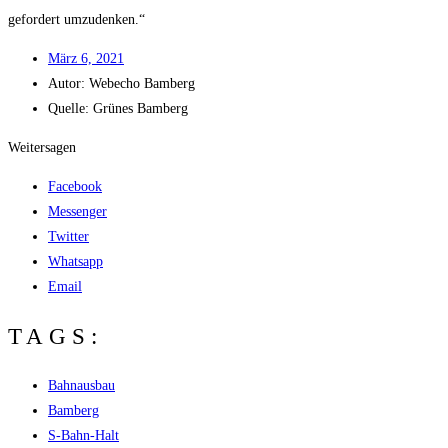
gefor­dert umzudenken.“
März 6, 2021
Autor:
Web­echo Bamberg
Quel­le: Grü­nes Bamberg
Weitersagen
Facebook
Messenger
Twitter
Whatsapp
Email
TAGS:
Bahnausbau
Bamberg
S-Bahn-Halt