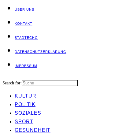
ÜBER UNS
KON­TAKT
STADT­ECHO
DATEN­SCHUTZ­ER­KLÄ­RUNG
IMPRES­SUM
Search for:
KUL­TUR
POLI­TIK
SOZIA­LES
SPORT
GESUND­HEIT