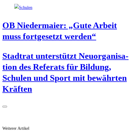
OB Nie­der­mai­er: „Gute Arbeit
muss fort­ge­setzt werden“
Stadt­rat unter­stützt Neu­or­ga­ni­sa­
ti­on des Refe­rats für Bil­dung,
Schu­len und Sport mit bewähr­ten
Kräften
Weiterer Artikel