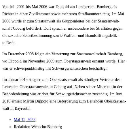
Von Juli 2001 bis Mai 2006 war Dip­pold am Land­ge­richt Bam­berg als
Rich­ter in einer Zivil­kam­mer sowie meh­re­ren Straf­kam­mern tätig. Im Mai
2006 wur­de er zum Staats­an­walt als Grup­pen­lei­ter bei der Staats­an­walt­
schaft Coburg beför­dert. Dort sprach er ins­be­son­de­re bei Straf­ta­ten gegen
die sexu­el­le Selbst­be­stim­mung sowie Waf­fen- und Brand­stif­tungs­de­lik­
te Recht.
Im Dezem­ber 2008 folg­te ein Ver­set­zung zur Staats­an­walt­schaft Bam­berg,
wo Dip­pold im Novem­ber 2009 zum Ober­staats­an­walt ernannt wur­de. Hier
war er schwer­punkt­mä­ßig mit Schwur­ge­richts­sa­chen beschäftigt.
Im Janu­ar 2015 stieg er zum Ober­staats­an­walt als stän­di­ger Ver­tre­ter des
Lei­ten­den Ober­staats­an­walts in Coburg auf. Neben sei­ner Mit­ar­beit in der
Behör­den­lei­tung war er dort für Schwur­ge­richts­sa­chen zustän­dig. Im Juni
2016 erhielt Mar­tin Dip­pold eine Beför­de­rung zum Lei­ten­den Ober­staats­an­
walt in Bayreuth.
Mai 11, 2023
Redak­ti­on
Web­echo Bamberg