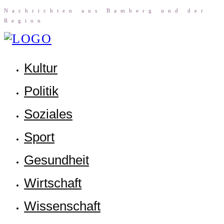
Nach­rich­ten aus Bam­berg und der
Region
Kul­tur
Poli­tik
Sozia­les
Sport
Gesund­heit
Wirt­schaft
Wis­sen­schaft