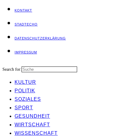
KON­TAKT
STADT­ECHO
DATEN­SCHUTZ­ER­KLÄ­RUNG
IMPRES­SUM
Search for:
KUL­TUR
POLI­TIK
SOZIA­LES
SPORT
GESUND­HEIT
WIRT­SCHAFT
WIS­SEN­SCHAFT