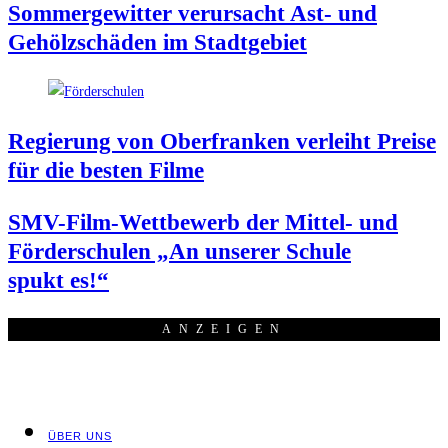
Som­mer­ge­wit­ter ver­ur­sacht Ast- und
Gehölz­schä­den im Stadtgebiet
Regie­rung von Ober­fran­ken ver­leiht Prei­se
für die bes­ten Filme
SMV-Film-Wett­be­werb der Mit­tel- und
För­der­schu­len „An unse­rer Schu­le
spukt es!“
ANZEI­GEN
ÜBER UNS