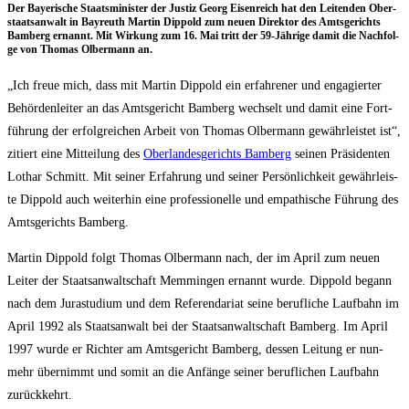
Der Baye­ri­sche Staats­mi­nis­ter der Jus­tiz Georg Eisen­reich hat den Lei­ten­den Ober­
staats­an­walt in Bay­reuth Mar­tin Dip­pold zum neu­en Direk­tor des Amts­ge­richts
Bam­berg ernannt. Mit Wir­kung zum 16. Mai tritt der 59-Jäh­ri­ge damit die Nach­fol­
ge von Tho­mas Olber­mann an.
„Ich freue mich, dass mit Mar­tin Dip­pold ein erfah­re­ner und enga­gier­ter
Behör­den­lei­ter an das Amts­ge­richt Bam­berg wech­selt und damit eine Fort­
füh­rung der erfolg­rei­chen Arbeit von Tho­mas Olber­mann gewähr­leis­tet ist“,
zitiert eine Mit­tei­lung des
Ober­lan­des­ge­richts Bam­berg
sei­nen Prä­si­den­ten
Lothar Schmitt. Mit sei­ner Erfah­rung und sei­ner Per­sön­lich­keit gewähr­leis­
te Dip­pold auch wei­ter­hin eine pro­fes­sio­nel­le und empa­thi­sche Füh­rung des
Amts­ge­richts Bamberg.
Mar­tin Dip­pold folgt Tho­mas Olber­mann nach, der im April zum neu­en
Lei­ter der Staats­an­walt­schaft Mem­min­gen ernannt wur­de. Dip­pold begann
nach dem Jura­stu­di­um und dem Refe­ren­da­ri­at sei­ne beruf­li­che Lauf­bahn im
April 1992 als Staats­an­walt bei der Staats­an­walt­schaft Bam­berg. Im April
1997 wur­de er Rich­ter am Amts­ge­richt Bam­berg, des­sen Lei­tung er nun­
mehr über­nimmt und somit an die Anfän­ge sei­ner beruf­li­chen Lauf­bahn
zurückkehrt.