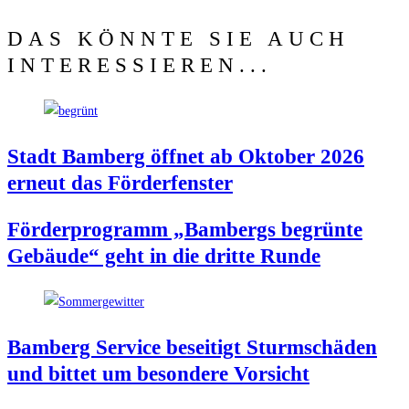
DAS KÖNNTE SIE AUCH
INTERESSIEREN...
Stadt Bam­berg öff­net ab Okto­ber 2026
erneut das Förderfenster
För­der­pro­gramm „Bam­bergs begrün­te
Gebäu­de“ geht in die drit­te Runde
Bam­berg Ser­vice besei­tigt Sturm­schä­den
und bit­tet um beson­de­re Vorsicht