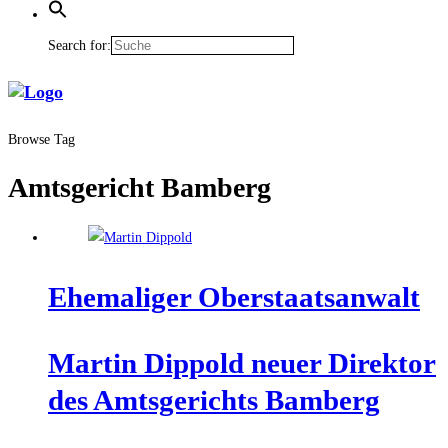
Search for:
Browse Tag
Amtsgericht Bamberg
Ehe­ma­li­ger Oberstaatsanwalt
Mar­tin Dip­pold neu­er Direk­tor
des Amts­ge­richts Bamberg