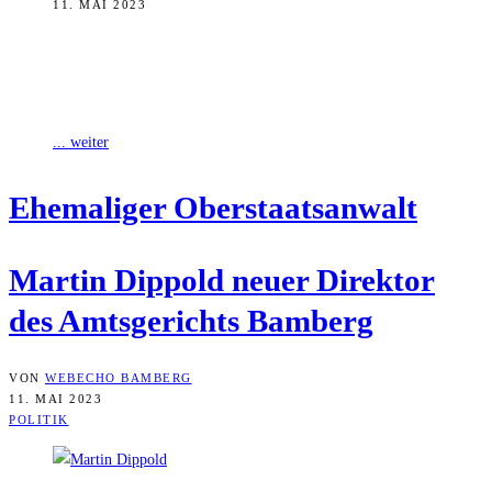
11. MAI 2023
Der Bayerische Staatsminister der Justiz Georg Eisenreich hat den
Leitenden Oberstaatsanwalt in Bayreuth Martin Dippold zum neuen
Direktor des Amtsgerichts Bamberg ernannt.
... weiter
Ehe­ma­li­ger Oberstaatsanwalt
Mar­tin Dip­pold neu­er Direk­tor
des Amts­ge­richts Bamberg
VON
WEBECHO BAMBERG
11. MAI 2023
POLITIK