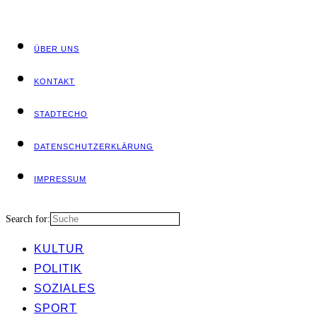
ÜBER UNS
KON­TAKT
STADT­ECHO
DATEN­SCHUTZ­ER­KLÄ­RUNG
IMPRES­SUM
Search for:
KUL­TUR
POLI­TIK
SOZIA­LES
SPORT