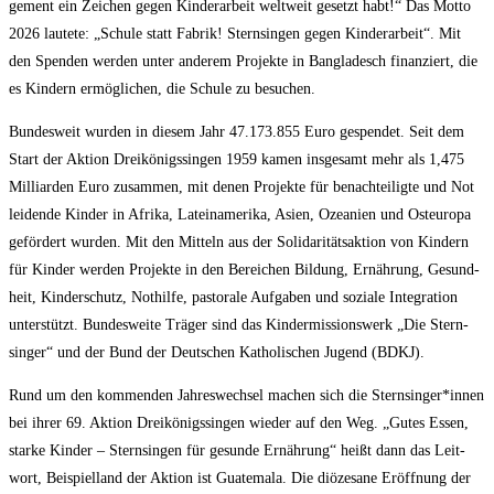
ge­ment ein Zei­chen gegen Kin­der­ar­beit welt­weit gesetzt habt!“ Das Mot­to
2026 lau­te­te: „Schu­le statt Fabrik! Stern­sin­gen gegen Kin­der­ar­beit“. Mit
den Spen­den wer­den unter ande­rem Pro­jek­te in Ban­gla­desch finan­ziert, die
es Kin­dern ermög­li­chen, die Schu­le zu besuchen.
Bun­des­weit wur­den in die­sem Jahr 47.173.855 Euro gespen­det. Seit dem
Start der Akti­on Drei­kö­nigs­sin­gen 1959 kamen ins­ge­samt mehr als 1,475
Mil­li­ar­den Euro zusam­men, mit denen Pro­jek­te für benach­tei­lig­te und Not
lei­den­de Kin­der in Afri­ka, Latein­ame­ri­ka, Asi­en, Ozea­ni­en und Ost­eu­ro­pa
geför­dert wur­den. Mit den Mit­teln aus der Soli­da­ri­täts­ak­ti­on von Kin­dern
für Kin­der wer­den Pro­jek­te in den Berei­chen Bil­dung, Ernäh­rung, Gesund­
heit, Kin­der­schutz, Not­hil­fe, pas­to­ra­le Auf­ga­ben und sozia­le Inte­gra­ti­on
unter­stützt. Bun­des­wei­te Trä­ger sind das Kin­der­mis­si­ons­werk „Die Stern­
sin­ger“ und der Bund der Deut­schen Katho­li­schen Jugend (BDKJ).
Rund um den kom­men­den Jah­res­wech­sel machen sich die Sternsinger*innen
bei ihrer 69. Akti­on Drei­kö­nigs­sin­gen wie­der auf den Weg. „Gutes Essen,
star­ke Kin­der – Stern­sin­gen für gesun­de Ernäh­rung“ heißt dann das Leit­
wort, Bei­spiel­land der Akti­on ist Gua­te­ma­la. Die diö­ze­sa­ne Eröff­nung der