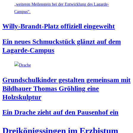
Wil­ly-Brandt-Platz offi­zi­ell eingeweiht
Ein neu­es Schmuck­stück glänzt auf dem
Lagarde-Campus
Grund­schul­kin­der gestal­ten gemein­sam mit
Bild­hau­er Tho­mas Gröh­ling eine
Holzskulptur
Ein Dra­che zieht auf den Pau­sen­hof ein
Drei­kö­nigs­sin­gen im Erz­bis­tum