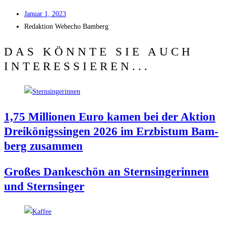
Janu­ar 1, 2023
Redak­ti­on
Web­echo Bamberg
DAS KÖNNTE SIE AUCH
INTERESSIEREN...
1,75 Mil­lio­nen Euro kamen bei der Akti­on
Drei­kö­nigs­sin­gen 2026 im Erz­bis­tum Bam­
berg zusammen
Gro­ßes Dan­ke­schön an Stern­sin­ge­rin­nen
und Sternsinger