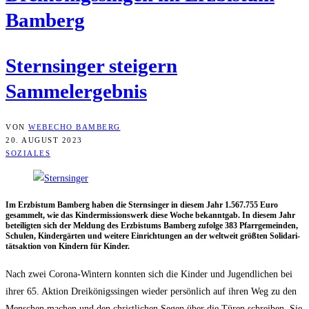
Bamberg
Stern­sin­ger stei­gern
Sammelergebnis
VON
WEBECHO BAMBERG
20. AUGUST 2023
SOZIALES
Im Erz­bis­tum Bam­berg haben die Stern­sin­ger in die­sem Jahr 1.567.755 Euro
gesam­melt, wie das Kin­der­mis­si­ons­werk die­se Woche bekannt­gab. In die­sem Jahr
betei­lig­ten sich der Mel­dung des Erz­bis­tums Bam­berg zufol­ge 383 Pfarr­ge­mein­den,
Schu­len, Kin­der­gär­ten und wei­te­re Ein­rich­tun­gen an der welt­weit größ­ten Soli­da­ri­
täts­ak­ti­on von Kin­dern für Kinder.
Nach zwei Coro­na-Win­tern konn­ten sich die Kin­der und Jugend­li­chen bei
ihrer 65. Akti­on Drei­kö­nigs­sin­gen wie­der per­sön­lich auf ihren Weg zu den
Men­schen machen und den christ­li­chen Segen über die Türen schrei­ben. Sie