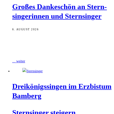
Gro­ßes Dan­ke­schön an Stern­
sin­ge­rin­nen und Sternsinger
6. AUGUST 2026
Zum Jahresbeginn 2026 haben die Sternsingerinnen und Sternsinger
im Erzbistum Bamberg erneut ein herausragendes Sammelergebnis
erzielt. Bis zum Stichtag am 31. Juli
... weiter
Drei­kö­nigs­sin­gen im Erz­bis­tum
Bamberg
Stern­sin­ger stei­gern