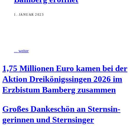
1. JANUAR 2023
Gemeinsam mit rund 350 Kindern und Jugendlichen im
Königsgewand hat der Bamberger Weihbischof und
Diözesanadministrator Herwig Gössl am Freitag feierlich die Aktion
... weiter
1,75 Mil­lio­nen Euro kamen bei der
Akti­on Drei­kö­nigs­sin­gen 2026 im
Erz­bis­tum Bam­berg zusammen
Gro­ßes Dan­ke­schön an Stern­sin­
ge­rin­nen und Sternsinger