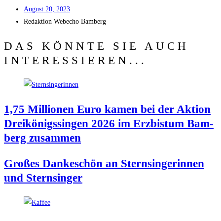
August 20, 2023
Redak­ti­on
Web­echo Bamberg
DAS KÖNNTE SIE AUCH
INTERESSIEREN...
1,75 Mil­lio­nen Euro kamen bei der Akti­on
Drei­kö­nigs­sin­gen 2026 im Erz­bis­tum Bam­
berg zusammen
Gro­ßes Dan­ke­schön an Stern­sin­ge­rin­nen
und Sternsinger