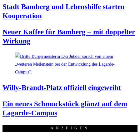
Stadt Bam­berg und Lebens­hil­fe star­ten
Kooperation
Neu­er Kaf­fee für Bam­berg – mit dop­pel­ter
Wirkung
Wil­ly-Brandt-Platz offi­zi­ell eingeweiht
Ein neu­es Schmuck­stück glänzt auf dem
Lagarde-Campus
ANZEI­GEN