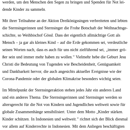
wer­den, um den Men­schen den Segen zu brin­gen und Spen­den für Not lei­
den­de Kin­der zu sammeln.
Mit ihrer Teil­nah­me an der Akti­on Drei­kö­nigs­sin­gen ver­brei­te­ten und leb­ten
die Stern­sin­ge­rin­nen und Stern­sin­ger die Fro­he Bot­schaft der Weih­nachts­ge­
schich­te, so Weih­bi­schof Gössl. Dass der eigent­lich all­mäch­ti­ge Gott als
Mensch – ja gar als klei­nes Kind – auf die Erde gekom­men sei, ver­deut­li­che
sei­nen Wor­ten nach, dass es auch für uns nicht ziel­füh­rend sei, „immer grö­
ßer sein und immer mehr haben zu wol­len.“ Viel­mehr hebe die Geburt Jesu
Chris­ti die Bedeu­tung von Tugen­den wie Beschei­den­heit, Genüg­sam­keit
und Dank­bar­keit her­vor, die auch ange­sichts aktu­el­ler Ereig­nis­se wie der
Coro­na-Pan­de­mie oder der glo­ba­len Kli­ma­kri­se beson­ders wich­tig seien.
Im Mit­tel­punkt der Stern­sin­ger­ak­ti­on ste­hen jedes Jahr ein ande­res Land
und ein ande­res The­ma. Die Stern­sin­ge­rin­nen und Stern­sin­ger wer­den so
alters­ge­recht für die Not von Kin­dern und Jugend­li­chen welt­weit sowie für
glo­ba­le Zusam­men­hän­ge sen­si­bi­li­siert. Unter dem Mot­to „Kin­der stär­ken.
Kin­der schüt­zen. In Indo­ne­si­en und welt­weit.“ rich­tet sich der Blick dies­mal
vor allem auf Kin­der­rech­te in Indo­ne­si­en. Mit dem Anlie­gen beschäf­tig­ten