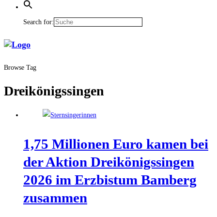
Search for:
Browse Tag
Dreikönigssingen
1,75 Mil­lio­nen Euro kamen bei
der Akti­on Drei­kö­nigs­sin­gen
2026 im Erz­bis­tum Bam­berg
zusammen