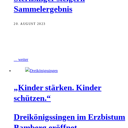
Sammelergebnis
20. AUGUST 2023
Im Erzbistum Bamberg haben die Sternsinger in diesem Jahr
1.567.755 Euro gesammelt, wie das Kindermissionswerk diese
Woche bekanntgab. In diesem Jahr beteiligten
... weiter
„Kin­der stär­ken. Kin­der
schützen.“
Drei­kö­nigs­sin­gen im Erz­bis­tum
Bam­berg eröffnet