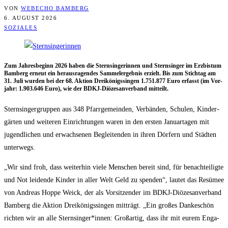
VON
WEBECHO BAMBERG
6. AUGUST 2026
SOZIALES
Zum Jah­res­be­ginn 2026 haben die Stern­sin­ge­rin­nen und Stern­sin­ger im Erz­bis­tum
Bam­berg erneut ein her­aus­ra­gen­des Sam­mel­er­geb­nis erzielt. Bis zum Stich­tag am
31. Juli wur­den bei der 68. Akti­on Drei­kö­nigs­sin­gen 1.751.877 Euro erfasst (im Vor­
jahr: 1.903.646 Euro), wie der BDKJ-Diö­ze­san­ver­band mitteilt.
Stern­sin­ger­grup­pen aus 348 Pfarr­ge­mein­den, Ver­bän­den, Schu­len, Kin­der­
gär­ten und wei­te­ren Ein­rich­tun­gen waren in den ers­ten Janu­ar­ta­gen mit
jugend­li­chen und erwach­se­nen Beglei­ten­den in ihren Dör­fern und Städ­ten
unterwegs.
„Wir sind froh, dass wei­ter­hin vie­le Men­schen bereit sind, für benach­tei­lig­te
und Not lei­den­de Kin­der in aller Welt Geld zu spen­den“, lau­tet das Resü­mee
von Andre­as Hop­pe Weick, der als Vor­sit­zen­der im BDKJ-Diö­ze­san­ver­band
Bam­berg die Akti­on Drei­kö­nigs­sin­gen mit­trägt. „Ein gro­ßes Dan­ke­schön
rich­ten wir an alle Sternsinger*innen: Groß­ar­tig, dass ihr mit eurem Enga­