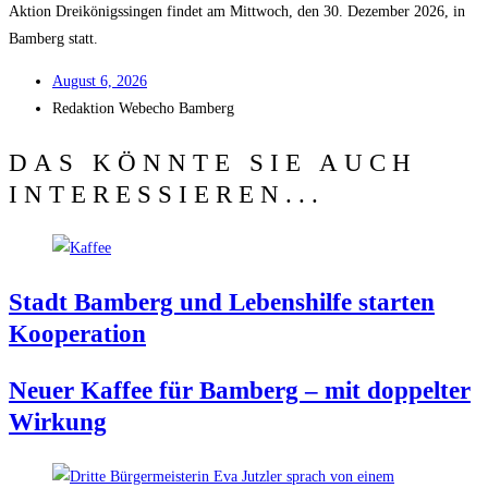
Akti­on Drei­kö­nigs­sin­gen fin­det am Mitt­woch, den 30. Dezem­ber 2026, in
Bam­berg statt.
August 6, 2026
Redak­ti­on
Web­echo Bamberg
DAS KÖNNTE SIE AUCH
INTERESSIEREN...
Stadt Bam­berg und Lebens­hil­fe star­ten
Kooperation
Neu­er Kaf­fee für Bam­berg – mit dop­pel­ter
Wirkung