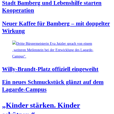
Stadt Bam­berg und Lebens­hil­fe star­ten
Kooperation
Neu­er Kaf­fee für Bam­berg – mit dop­pel­ter
Wirkung
Wil­ly-Brandt-Platz offi­zi­ell eingeweiht
Ein neu­es Schmuck­stück glänzt auf dem
Lagarde-Campus
„Kin­der stär­ken. Kin­der