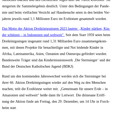
stei­ger­ten ihr Sam­mel­er­geb­nis deut­lich. Unter den Bedin­gun­gen der Pan­de­
mie und beim viel­fa­chen Ver­zicht auf Haus­be­su­che sei­en in den bei­den Vor­
jah­ren jeweils rund 1,1 Mil­lio­nen Euro im Erz­bis­tum gesam­melt worden.
Das Mot­to der Akti­on Drei­kö­nigs­sin­gen 2023 lau­te­te: „Kin­der stär­ken, Kin­
der schüt­zen – in Indo­ne­si­en und welt­weit“.
Seit dem Start 1959 sei­en beim
Drei­kö­nigs­sin­gen ins­ge­samt rund 1,31 Mil­li­ar­den Euro zusam­men­ge­kom­
men, mit denen Pro­jek­te für benach­tei­lig­te und Not lei­den­de Kin­der in
Afri­ka, Latein­ame­ri­ka, Asi­en, Ozea­ni­en und Ost­eu­ro­pa geför­dert wur­den.
Bun­des­wei­te Trä­ger sind das Kin­der­mis­si­ons­werk ‚Die Stern­sin­ger‘ und der
Bund der Deut­schen Katho­li­schen Jugend (BDKJ).
Rund um den kom­men­den Jah­res­wech­sel wer­den sich die Stern­sin­ger bei
ihrer 66. Akti­on Drei­kö­nigs­sin­gen wie­der auf den Weg zu den Men­schen
machen, teilt die Erz­diö­ze­se wei­ter mit. „Gemein­sam für unse­re Erde – in
Ama­zo­ni­en und welt­weit“ hei­ße dann ihr Leit­wort. Die diö­ze­sa­ne Eröff­
nung der Akti­on fin­de am Frei­tag, den 29. Dezem­ber, um 14 Uhr in Forch­
heim statt.