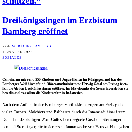
schützen.“
Drei­kö­nigs­sin­gen im Erz­bis­tum
Bam­berg eröffnet
VON
WEBECHO BAMBERG
1. JANUAR 2023
SOZIALES
Gemein­sam mit rund 350 Kin­dern und Jugend­li­chen im Königs­ge­wand hat der
Bam­ber­ger Weih­bi­schof und Diö­ze­san­ad­mi­nis­tra­tor Her­wig Gössl am Frei­tag fei­er­
lich die Akti­on Drei­kö­nigs­sin­gen eröff­net. Im Mit­tel­punkt der Stern­sin­ger­ak­ti­on ste­
hen dies­mal vor allem die Kin­der­rech­te in Indonesien.
Nach dem Auf­takt in der Bam­ber­ger Mar­tins­kir­che zogen am Frei­tag die
vie­len Cas­pars, Mel­chi­ors und Bal­tha­sars durch die Innen­stadt hin­auf zum
Dom. Bei der dor­ti­gen Wort-Got­tes-Fei­er seg­ne­te Gössl die Stern­sin­ge­rin­
nen und Stern­sin­ger, die in der ers­ten Janu­ar­wo­che von Haus zu Haus gehen