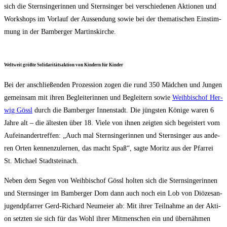
sich die Stern­sin­ge­rin­nen und Stern­sin­ger bei ver­schie­de­nen Aktio­nen und
Work­shops im Vor­lauf der Aus­sendung sowie bei der the­ma­ti­schen Ein­stim­
mung in der Bam­ber­ger Martinskirche.
Welt­weit größ­te Soli­da­ri­täts­ak­ti­on von Kin­dern für Kinder
Bei der anschlie­ßen­den Pro­zes­si­on zogen die rund 350 Mäd­chen und Jun­gen
gemein­sam mit ihren Beglei­te­rin­nen und Beglei­tern sowie
Weih­bi­schof Her­
wig Gössl
durch die Bam­ber­ger Innen­stadt. Die jüngs­ten Köni­ge waren 6
Jah­re alt – die ältes­ten über 18. Vie­le von ihnen zeig­ten sich begeis­tert vom
Auf­ein­an­der­tref­fen: „Auch mal Stern­sin­ge­rin­nen und Stern­sin­ger aus ande­
ren Orten ken­nen­zu­ler­nen, das macht Spaß“, sag­te Moritz aus der Pfar­rei
St. Micha­el Stadtsteinach.
Neben dem Segen von Weih­bi­schof Gössl hol­ten sich die Stern­sin­ge­rin­nen
und Stern­sin­ger im Bam­ber­ger Dom dann auch noch ein Lob von Diö­ze­san­
ju­gend­pfar­rer Gerd-Richard Neu­mei­er ab: Mit ihrer Teil­nah­me an der Akti­
on setz­ten sie sich für das Wohl ihrer Mit­men­schen ein und über­näh­men