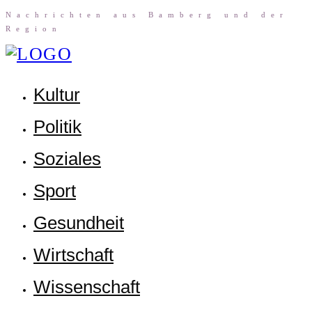
Nach­rich­ten aus Bam­berg und der
Region
Kul­tur
Poli­tik
Sozia­les
Sport
Gesund­heit
Wirt­schaft
Wis­sen­schaft