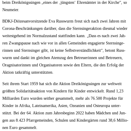
beim Drei­kö­nigs­sin­gen „eines der ‚jüngs­ten‘ Ehren­äm­ter in der Kir­che“, so
Neumeier.
BDKJ-Diö­ze­san­vor­sit­zen­de Eva Russ­wurm freut sich nach zwei Jah­ren mit
Coro­na-Beschrän­kun­gen dar­über, dass die Stern­sin­ger­ak­ti­on dies­mal wie­der
wei­test­ge­hend im Nor­mal­zu­stand statt­fin­den kann. „Dass es nach zwei Jah­
ren Zwangs­pau­se nach wie vor in allen Gemein­den enga­gier­te Stern­sin­ge­
rin­nen und Stern­sin­ger gibt, ist kei­ne Selbst­ver­ständ­lich­keit“, betont Russ­
wurm und dankt im glei­chen Atem­zug den Betreue­rin­nen und Betreu­ern,
Orag­nis­a­to­rin­nen und Orga­ni­sa­to­ren sowie den Eltern, die den Erfolg der
Akti­on tat­kräf­tig unterstützten.
Seit ihrem Start 1959 hat sich die Akti­on Drei­kö­nigs­sin­gen zur welt­weit
größ­ten Soli­da­ri­täts­ak­ti­on von Kin­dern für Kin­der ent­wi­ckelt. Rund 1,23
Mil­li­ar­den Euro wur­den seit­her gesam­melt, mehr als 76.500 Pro­jek­te für
Kin­der in Afri­ka, Latein­ame­ri­ka, Asi­en, Ozea­ni­en und Ost­eu­ro­pa unter­
stützt. Bei der 64. Akti­on zum Jah­res­be­ginn 2022 haben Mäd­chen und Jun­
gen aus 8.423 Pfarr­ge­mein­den, Schu­len und Kin­der­gär­ten rund 38,6 Mil­lio­
nen Euro gesammelt.