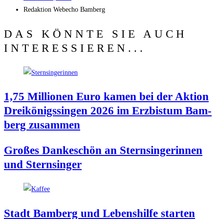
Redak­ti­on
Web­echo Bamberg
DAS KÖNNTE SIE AUCH
INTERESSIEREN...
1,75 Mil­lio­nen Euro kamen bei der Akti­on
Drei­kö­nigs­sin­gen 2026 im Erz­bis­tum Bam­
berg zusammen
Gro­ßes Dan­ke­schön an Stern­sin­ge­rin­nen
und Sternsinger
Stadt Bam­berg und Lebens­hil­fe star­ten