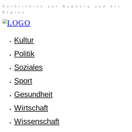
Nach­rich­ten aus Bam­berg und der
Region
Kul­tur
Poli­tik
Sozia­les
Sport
Gesund­heit
Wirt­schaft
Wis­sen­schaft