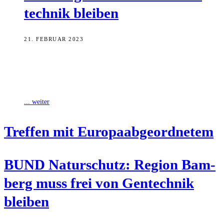
tech­nik bleiben
21. FEBRUAR 2023
Der BUND Naturschutz (BN) Bamberg ist gegen Pläne der EU-
Kommission, gesetzliche Regeln für sogenannte Neue Gentechnik
aufzuweichen. Malte Galée, Europaabgeordneter aus Bamberg,
... weiter
Tref­fen mit Europaabgeordnetem
BUND Natur­schutz: Regi­on Bam­
berg muss frei von Gen­tech­nik
bleiben