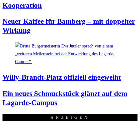
Kooperation
Neu­er Kaf­fee für Bam­berg – mit dop­pel­ter
Wirkung
Wil­ly-Brandt-Platz offi­zi­ell eingeweiht
Ein neu­es Schmuck­stück glänzt auf dem
Lagarde-Campus
ANZEI­GEN