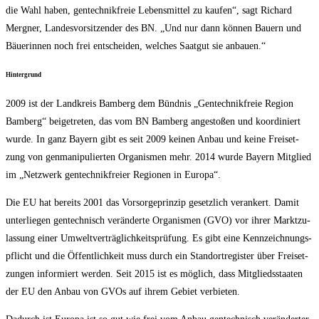
die Wahl haben, gen­tech­nik­freie Lebens­mit­tel zu kau­fen“, sagt Richard
Mer­gner, Lan­des­vor­sit­zen­der des BN. „Und nur dann kön­nen Bau­ern und
Bäue­rin­nen noch frei ent­schei­den, wel­ches Saat­gut sie anbauen.“
Hin­ter­grund
2009 ist der Land­kreis Bam­berg dem Bünd­nis „Gen­tech­nik­freie Regi­on
Bam­berg“ bei­getre­ten, das vom BN Bam­berg ange­sto­ßen und koor­di­niert
wur­de. In ganz Bay­ern gibt es seit 2009 kei­nen Anbau und kei­ne Frei­set­
zung von gen­ma­ni­pu­lier­ten Orga­nis­men mehr. 2014 wur­de Bay­ern Mit­glied
im „Netz­werk gen­tech­nik­frei­er Regio­nen in Europa“.
Die EU hat bereits 2001 das Vor­sor­ge­prin­zip gesetz­lich ver­an­kert. Damit
unter­lie­gen gen­tech­nisch ver­än­der­te Orga­nis­men (GVO) vor ihrer Markt­zu­
las­sung einer Umwelt­ver­träg­lich­keits­prü­fung. Es gibt eine Kenn­zeich­nungs­
pflicht und die Öffent­lich­keit muss durch ein Stand­ort­re­gis­ter über Frei­set­
zun­gen infor­miert wer­den. Seit 2015 ist es mög­lich, dass Mit­glieds­staa­ten
der EU den Anbau von GVOs auf ihrem Gebiet verbieten.