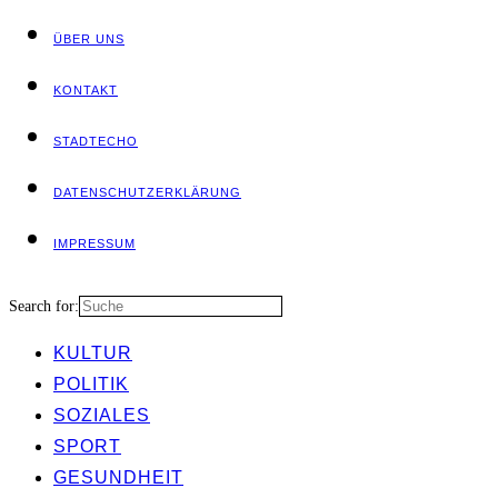
ÜBER UNS
KON­TAKT
STADT­ECHO
DATEN­SCHUTZ­ER­KLÄ­RUNG
IMPRES­SUM
Search for:
KUL­TUR
POLI­TIK
SOZIA­LES
SPORT
GESUND­HEIT