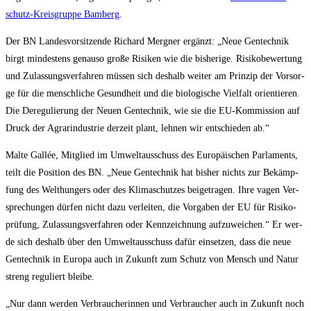
schutz-Kreis­grup­pe Bam­berg
.
Der BN Lan­des­vor­sit­zen­de Richard Mer­gner ergänzt: „Neue Gen­tech­nik
birgt min­des­tens genau­so gro­ße Risi­ken wie die bis­he­ri­ge. Risi­ko­be­wer­tung
und Zulas­sungs­ver­fah­ren müs­sen sich des­halb wei­ter am Prin­zip der Vor­sor­
ge für die mensch­li­che Gesund­heit und die bio­lo­gi­sche Viel­falt ori­en­tie­ren.
Die Dere­gu­lie­rung der Neu­en Gen­tech­nik, wie sie die EU-Kom­mis­si­on auf
Druck der Agrar­in­dus­trie der­zeit plant, leh­nen wir ent­schie­den ab.“
Mal­te Gal­lée, Mit­glied im Umwelt­aus­schuss des Euro­päi­schen Par­la­ments,
teilt die Posi­ti­on des BN. „Neue Gen­tech­nik hat bis­her nichts zur Bekämp­
fung des Welt­hun­gers oder des Kli­ma­schut­zes bei­getra­gen. Ihre vagen Ver­
spre­chun­gen dür­fen nicht dazu ver­lei­ten, die Vor­ga­ben der EU für Risi­ko­
prü­fung, Zulas­sungs­ver­fah­ren oder Kenn­zeich­nung auf­zu­wei­chen.“ Er wer­
de sich des­halb über den Umwelt­aus­schuss dafür ein­set­zen, dass die neue
Gen­tech­nik in Euro­pa auch in Zukunft zum Schutz von Mensch und Natur
streng regu­liert bleibe.
„Nur dann wer­den Ver­brau­che­rin­nen und Ver­brau­cher auch in Zukunft noch