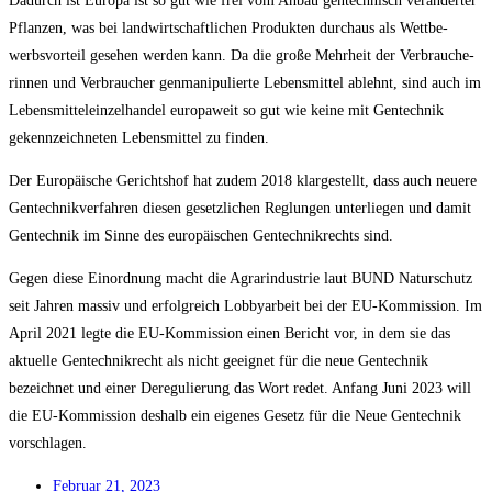
Dadurch ist Euro­pa ist so gut wie frei vom Anbau gen­tech­nisch ver­än­der­ter
Pflan­zen, was bei land­wirt­schaft­li­chen Pro­duk­ten durch­aus als Wett­be­
werbs­vor­teil gese­hen wer­den kann. Da die gro­ße Mehr­heit der Ver­brau­che­
rin­nen und Ver­brau­cher gen­ma­ni­pu­lier­te Lebens­mit­tel ablehnt, sind auch im
Lebens­mit­tel­ein­zel­han­del euro­pa­weit so gut wie kei­ne mit Gen­tech­nik
gekenn­zeich­ne­ten Lebens­mit­tel zu finden.
Der Euro­päi­sche Gerichts­hof hat zudem 2018 klar­ge­stellt, dass auch neue­re
Gen­tech­nik­ver­fah­ren die­sen gesetz­li­chen Reg­lun­gen unter­lie­gen und damit
Gen­tech­nik im Sin­ne des euro­päi­schen Gen­tech­nik­rechts sind.
Gegen die­se Ein­ord­nung macht die Agrar­in­dus­trie laut BUND Natur­schutz
seit Jah­ren mas­siv und erfolg­reich Lob­by­ar­beit bei der EU-Kom­mis­si­on. Im
April 2021 leg­te die EU-Kom­mis­si­on einen Bericht vor, in dem sie das
aktu­el­le Gen­tech­nik­recht als nicht geeig­net für die neue Gen­tech­nik
bezeich­net und einer Dere­gu­lie­rung das Wort redet. Anfang Juni 2023 will
die EU-Kom­mis­si­on des­halb ein eige­nes Gesetz für die Neue Gen­tech­nik
vorschlagen.
Febru­ar 21, 2023