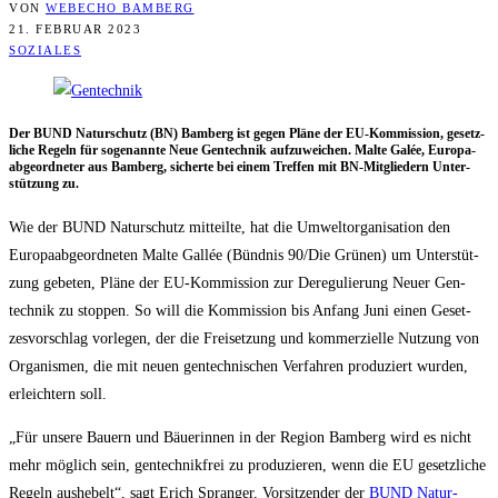
VON
WEBECHO BAMBERG
21. FEBRUAR 2023
SOZIALES
Der BUND Natur­schutz (BN) Bam­berg ist gegen Plä­ne der EU-Kom­mis­si­on, gesetz­
li­che Regeln für soge­nann­te Neue Gen­tech­nik auf­zu­wei­chen. Mal­te Galée, Euro­pa­
ab­ge­ord­ne­ter aus Bam­berg, sicher­te bei einem Tref­fen mit BN-Mit­glie­dern Unter­
stüt­zung zu.
Wie der BUND Natur­schutz mit­teil­te, hat die Umwelt­or­ga­ni­sa­ti­on den
Euro­pa­ab­ge­ord­ne­ten Mal­te Gal­lée (Bünd­nis 90/​Die Grü­nen) um Unter­stüt­
zung gebe­ten, Plä­ne der EU-Kom­mis­si­on zur Dere­gu­lie­rung Neu­er Gen­
tech­nik zu stop­pen. So will die Kom­mis­si­on bis Anfang Juni einen Geset­
zes­vor­schlag vor­le­gen, der die Frei­set­zung und kom­mer­zi­el­le Nut­zung von
Orga­nis­men, die mit neu­en gen­tech­ni­schen Ver­fah­ren pro­du­ziert wur­den,
erleich­tern soll.
„Für unse­re Bau­ern und Bäue­rin­nen in der Regi­on Bam­berg wird es nicht
mehr mög­lich sein, gen­tech­nik­frei zu pro­du­zie­ren, wenn die EU gesetz­li­che
Regeln aus­he­belt“, sagt Erich Spran­ger, Vor­sit­zen­der der
BUND Natur­