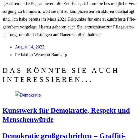
ge­kräf­ten und Pfle­ge­an­bie­tern die Zeit fehlt, sich um die best­mög­li­che Ver­
sor­gung zu küm­mern, weil sie mit zu kom­pli­zier­ten Struk­tu­ren beschäf­tigt
sind. Ich habe bereits im März 2021 Eck­punk­te für eine zukunfts­fes­te Pfle­
ge­re­form vor­ge­legt. Hier­zu gehö­ren auch Steu­er­zu­schüs­se zur Pfle­ge­ver­si­
che­rung, um die Leis­tun­gen auf Dau­er sta­bil zu halten.“
August 14, 2022
Redak­ti­on
Web­echo Bamberg
DAS KÖNNTE SIE AUCH
INTERESSIEREN...
Kunst­werk für Demo­kra­tie, Respekt und
Menschenwürde
Demo­kra­tie groß­ge­schrie­ben – Graf­fi­ti-