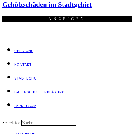
Gehölz­schä­den im Stadtgebiet
ANZEI­GEN
ÜBER UNS
KON­TAKT
STADT­ECHO
DATEN­SCHUTZ­ER­KLÄ­RUNG
IMPRES­SUM
Search for: