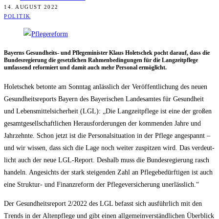
14. AUGUST 2022
POLITIK
Bay­erns Gesund­heits- und Pfle­ge­mi­nis­ter Klaus Holet­schek pocht dar­auf, dass die
Bun­des­re­gie­rung die gesetz­li­chen Rah­men­be­din­gun­gen für die Lang­zeit­pfle­ge
umfas­send refor­miert und damit auch mehr Per­so­nal ermöglicht.
Holet­schek beton­te am Sonn­tag anläss­lich der Ver­öf­fent­li­chung des neu­en
Gesund­heits­re­ports Bay­ern des Baye­ri­schen Lan­des­am­tes für Gesund­heit
und Lebens­mit­tel­si­cher­heit (LGL): „Die Lang­zeit­pfle­ge ist eine der gro­ßen
gesamt­ge­sell­schaft­li­chen Her­aus­for­de­run­gen der kom­men­den Jah­re und
Jahr­zehn­te. Schon jetzt ist die Per­so­nal­si­tua­ti­on in der Pfle­ge ange­spannt –
und wir wis­sen, dass sich die Lage noch wei­ter zuspit­zen wird. Das ver­deut­
licht auch der neue LGL-Report. Des­halb muss die Bun­des­re­gie­rung rasch
han­deln. Ange­sichts der stark stei­gen­den Zahl an Pfle­ge­be­dürf­ti­gen ist auch
eine Struk­tur- und Finanz­re­form der Pfle­ge­ver­si­che­rung unerlässlich.“
Der Gesund­heits­re­port 2/​2022 des LGL befasst sich aus­führ­lich mit den
Trends in der Alten­pfle­ge und gibt einen all­ge­mein­ver­ständ­li­chen Über­blick