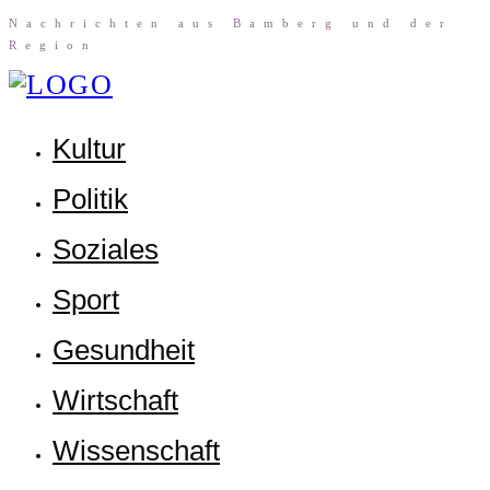
Nach­rich­ten aus Bam­berg und der
Region
Kul­tur
Poli­tik
Sozia­les
Sport
Gesund­heit
Wirt­schaft
Wis­sen­schaft