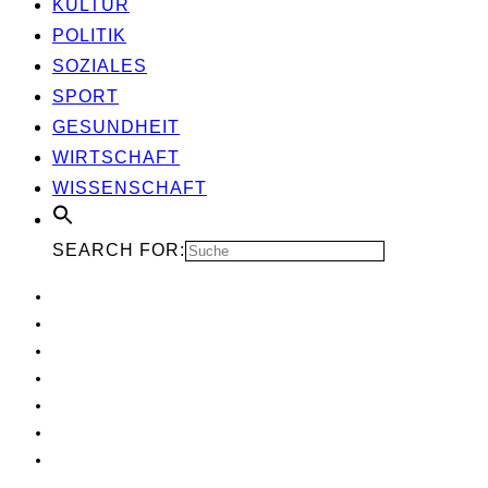
KUL­TUR
POLI­TIK
SOZIA­LES
SPORT
GESUND­HEIT
WIRT­SCHAFT
WIS­SEN­SCHAFT
SEARCH FOR: