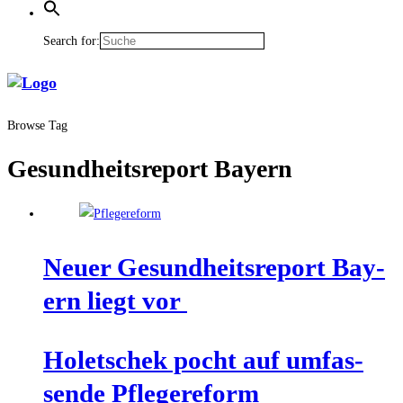
Search for:
Browse Tag
Gesundheitsreport Bayern
Neu­er Gesund­heits­re­port Bay­
ern liegt vor
Holet­schek pocht auf umfas­
sen­de Pflegereform