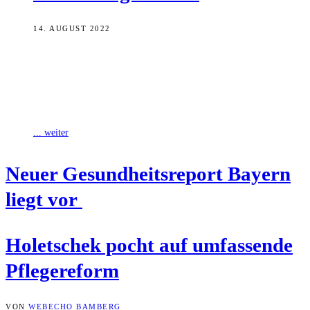
14. AUGUST 2022
Bayerns Gesundheits- und Pflegeminister Klaus Holetschek pocht
darauf, dass die Bundesregierung die gesetzlichen
Rahmenbedingungen für die Langzeitpflege umfassend reformiert
und damit auch
... weiter
Neu­er Gesund­heits­re­port Bay­ern
liegt vor
Holet­schek pocht auf umfas­sen­de
Pflegereform
VON
WEBECHO BAMBERG