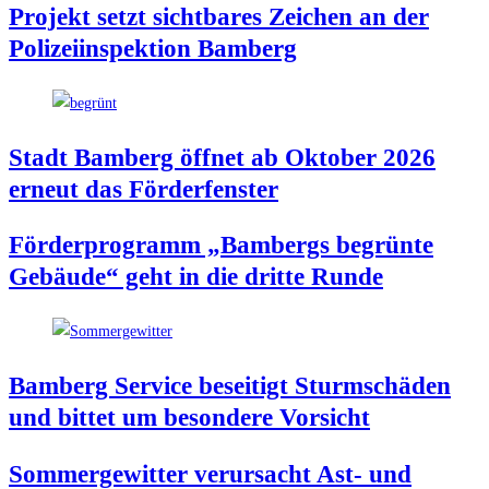
Pro­jekt setzt sicht­ba­res Zei­chen an der
Poli­zei­in­spek­ti­on Bamberg
Stadt Bam­berg öff­net ab Okto­ber 2026
erneut das Förderfenster
För­der­pro­gramm „Bam­bergs begrün­te
Gebäu­de“ geht in die drit­te Runde
Bam­berg Ser­vice besei­tigt Sturm­schä­den
und bit­tet um beson­de­re Vorsicht
Som­mer­ge­wit­ter ver­ur­sacht Ast- und