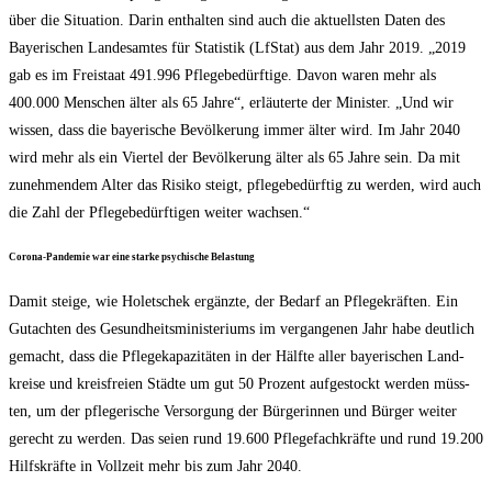
über die Situa­ti­on. Dar­in ent­hal­ten sind auch die aktu­ells­ten Daten des
Baye­ri­schen Lan­des­am­tes für Sta­tis­tik (LfStat) aus dem Jahr 2019. „2019
gab es im Frei­staat 491.996 Pfle­ge­be­dürf­ti­ge. Davon waren mehr als
400.000 Men­schen älter als 65 Jah­re“, erläu­ter­te der Minis­ter. „Und wir
wis­sen, dass die baye­ri­sche Bevöl­ke­rung immer älter wird. Im Jahr 2040
wird mehr als ein Vier­tel der Bevöl­ke­rung älter als 65 Jah­re sein. Da mit
zuneh­men­dem Alter das Risi­ko steigt, pfle­ge­be­dürf­tig zu wer­den, wird auch
die Zahl der Pfle­ge­be­dürf­ti­gen wei­ter wachsen.“
Coro­na-Pan­de­mie war eine star­ke psy­chi­sche Belastung
Damit stei­ge, wie Holet­schek ergänz­te, der Bedarf an Pfle­ge­kräf­ten. Ein
Gut­ach­ten des Gesund­heits­mi­nis­te­ri­ums im ver­gan­ge­nen Jahr habe deut­lich
gemacht, dass die Pfle­ge­ka­pa­zi­tä­ten in der Hälf­te aller baye­ri­schen Land­
krei­se und kreis­frei­en Städ­te um gut 50 Pro­zent auf­ge­stockt wer­den müss­
ten, um der pfle­ge­ri­sche Ver­sor­gung der Bür­ge­rin­nen und Bür­ger wei­ter
gerecht zu wer­den. Das sei­en rund 19.600 Pfle­ge­fach­kräf­te und rund 19.200
Hilfs­kräf­te in Voll­zeit mehr bis zum Jahr 2040.