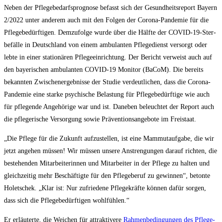
Neben der Pfle­ge­be­darfs­pro­gno­se befasst sich der Gesund­heits­re­port Bay­ern
2/​2022 unter ande­rem auch mit den Fol­gen der Coro­na-Pan­de­mie für die
Pfle­ge­be­dürf­ti­gen. Dem­zu­fol­ge wur­de über die Hälf­te der COVID-19-Ster­
be­fäl­le in Deutsch­land von einem ambu­lan­ten Pfle­ge­dienst ver­sorgt oder
leb­te in einer sta­tio­nä­ren Pfle­ge­ein­rich­tung. Der Bericht ver­weist auch auf
den baye­ri­schen ambu­lan­ten COVID-19 Moni­tor (BaCoM). Die bereits
bekann­ten Zwi­schen­er­geb­nis­se der Stu­die ver­deut­li­chen, dass die Coro­na-
Pan­de­mie eine star­ke psy­chi­sche Belas­tung für Pfle­ge­be­dürf­ti­ge wie auch
für pfle­gen­de Ange­hö­ri­ge war und ist. Dane­ben beleuch­tet der Report auch
die pfle­ge­ri­sche Ver­sor­gung sowie Prä­ven­ti­ons­an­ge­bo­te im Freistaat.
„Die Pfle­ge für die Zukunft auf­zu­stel­len, ist eine Mam­mut­auf­ga­be, die wir
jetzt ange­hen müs­sen! Wir müs­sen unse­re Anstren­gun­gen dar­auf rich­ten, die
bestehen­den Mit­ar­bei­te­rin­nen und Mit­ar­bei­ter in der Pfle­ge zu hal­ten und
gleich­zei­tig mehr Beschäf­tig­te für den Pfle­ge­be­ruf zu gewin­nen“, beton­te
Holet­schek. „Klar ist: Nur zufrie­de­ne Pfle­ge­kräf­te kön­nen dafür sor­gen,
dass sich die Pfle­ge­be­dürf­ti­gen wohlfühlen.“
Er erläu­ter­te, die Wei­chen für attrak­ti­ve­re
Rah­men­be­din­gun­gen des Pfle­ge­