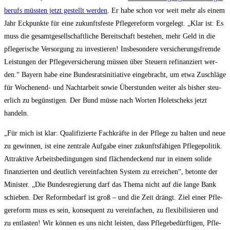
be­rufs müss­ten jetzt gestellt wer­den
. Er habe schon vor weit mehr als einem
Jahr Eck­punk­te für eine zukunfts­fes­te Pfle­ge­re­form vor­ge­legt. „Klar ist: Es
muss die gesamt­ge­sell­schaft­li­che Bereit­schaft bestehen, mehr Geld in die
pfle­ge­ri­sche Ver­sor­gung zu inves­tie­ren! Ins­be­son­de­re ver­si­che­rungs­frem­de
Leis­tun­gen der Pfle­ge­ver­si­che­rung müs­sen über Steu­ern refi­nan­ziert wer­
den.“ Bay­ern habe eine Bun­des­rats­in­itia­ti­ve ein­ge­bracht, um etwa Zuschlä­ge
für Wochen­end- und Nacht­ar­beit sowie Über­stun­den wei­ter als bis­her steu­
er­lich zu begüns­ti­gen. Der Bund müs­se nach Wor­ten Holet­scheks jetzt
handeln.
„Für mich ist klar: Qua­li­fi­zier­te Fach­kräf­te in der Pfle­ge zu hal­ten und neue
zu gewin­nen, ist eine zen­tra­le Auf­ga­be einer zukunfts­fä­hi­gen Pfle­ge­po­li­tik.
Attrak­ti­ve Arbeits­be­din­gun­gen sind flä­chen­de­ckend nur in einem soli­de
finan­zier­ten und deut­lich ver­ein­fach­ten Sys­tem zu errei­chen“, beton­te der
Minis­ter. „Die Bun­des­re­gie­rung darf das The­ma nicht auf die lan­ge Bank
schie­ben. Der Reform­be­darf ist groß – und die Zeit drängt. Ziel einer Pfle­
ge­re­form muss es sein, kon­se­quent zu ver­ein­fa­chen, zu fle­xi­bi­li­sie­ren und
zu ent­las­ten! Wir kön­nen es uns nicht leis­ten, dass Pfle­ge­be­dürf­ti­gen, Pfle­