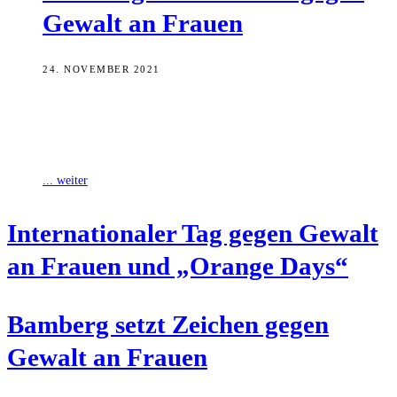
Gewalt an Frauen
24. NOVEMBER 2021
Als Zeichen gegen Gewalt an Frauen zeigen die Gleichstellungsstelle
der Stadt Bamberg, Zweiter Bürgermeister Jonas Glüsenkamp und
die Gleichstellungskommission Flagge und setzen
... weiter
Inter­na­tio­na­ler Tag gegen Gewalt
an Frau­en und „Oran­ge Days“
Bam­berg setzt Zei­chen gegen
Gewalt an Frauen