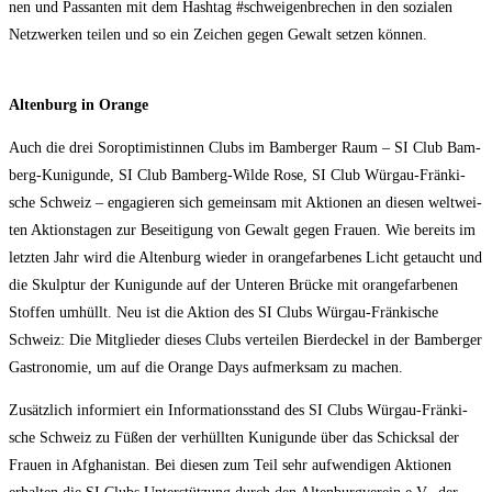
nen und Pas­san­ten mit dem Hash­tag #schwei­gen­bre­chen in den sozia­len
Netz­wer­ken tei­len und so ein Zei­chen gegen Gewalt set­zen können.
Alten­burg in Orange
Auch die drei Sor­op­ti­mis­tin­nen Clubs im Bam­ber­ger Raum – SI Club Bam­
berg-Kuni­gun­de, SI Club Bam­berg-Wil­de Rose, SI Club Wür­gau-Frän­ki­
sche Schweiz – enga­gie­ren sich gemein­sam mit Aktio­nen an die­sen welt­wei­
ten Akti­ons­ta­gen zur Besei­ti­gung von Gewalt gegen Frau­en. Wie bereits im
letz­ten Jahr wird die Alten­burg wie­der in oran­ge­far­be­nes Licht getaucht und
die Skulp­tur der Kuni­gun­de auf der Unte­ren Brü­cke mit oran­ge­far­be­nen
Stof­fen umhüllt. Neu ist die Akti­on des SI Clubs Wür­gau-Frän­ki­sche
Schweiz: Die Mit­glie­der die­ses Clubs ver­tei­len Bier­de­ckel in der Bam­ber­ger
Gas­tro­no­mie, um auf die Oran­ge Days auf­merk­sam zu machen.
Zusätz­lich infor­miert ein Infor­ma­ti­ons­stand des SI Clubs Wür­gau-Frän­ki­
sche Schweiz zu Füßen der ver­hüll­ten Kuni­gun­de über das Schick­sal der
Frau­en in Afgha­ni­stan. Bei die­sen zum Teil sehr auf­wen­di­gen Aktio­nen