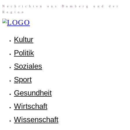
Nach­rich­ten aus Bam­berg und der
Region
Kul­tur
Poli­tik
Sozia­les
Sport
Gesund­heit
Wirt­schaft
Wis­sen­schaft