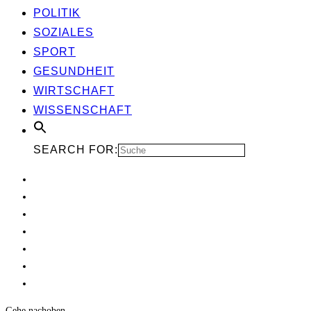
POLI­TIK
SOZIA­LES
SPORT
GESUND­HEIT
WIRT­SCHAFT
WIS­SEN­SCHAFT
SEARCH FOR:
Gehe nach
oben