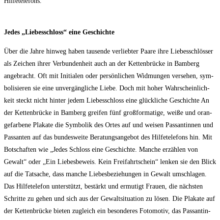
Hilfetelefons.
Jedes „Lie­bes­schloss“ eine Geschichte
Über die Jah­re hin­weg haben tau­sen­de ver­lieb­ter Paa­re ihre Lie­bes­schlös­ser
als Zei­chen ihrer Ver­bun­den­heit auch an der Ket­ten­brü­cke in Bam­berg
ange­bracht. Oft mit Initia­len oder per­sön­li­chen Wid­mun­gen ver­se­hen, sym­
bo­li­sie­ren sie eine unver­gäng­li­che Lie­be. Doch mit hoher Wahr­schein­lich­
keit steckt nicht hin­ter jedem Lie­bes­schloss eine glück­li­che Geschich­te An
der Ket­ten­brü­cke in Bam­berg grei­fen fünf groß­for­ma­ti­ge, wei­ße und oran­
ge­far­be­ne Pla­ka­te die Sym­bo­lik des Ortes auf und wei­sen Pas­san­tin­nen und
Pas­san­ten auf das bun­des­wei­te Bera­tungs­an­ge­bot des Hil­fe­te­le­fons hin. Mit
Bot­schaf­ten wie „Jedes Schloss eine Geschich­te. Man­che erzäh­len von
Gewalt“ oder „Ein Lie­bes­be­weis. Kein Frei­fahrt­schein“ len­ken sie den Blick
auf die Tat­sa­che, dass man­che Lie­bes­be­zie­hun­gen in Gewalt umschla­gen.
Das Hil­fe­te­le­fon unter­stützt, bestärkt und ermu­tigt Frau­en, die nächs­ten
Schrit­te zu gehen und sich aus der Gewalt­si­tua­ti­on zu lösen. Die Pla­ka­te auf
der Ket­ten­brü­cke bie­ten zugleich ein beson­de­res Foto­mo­tiv, das Pas­san­tin­