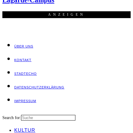
Lagarde-Campus
ANZEI­GEN
ÜBER UNS
KON­TAKT
STADT­ECHO
DATEN­SCHUTZ­ER­KLÄ­RUNG
IMPRES­SUM
Search for:
KUL­TUR