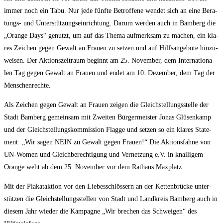
immer noch ein Tabu. Nur jede fünf­te Betrof­fe­ne wen­det sich an eine Bera­
tungs- und Unter­stüt­zungs­ein­rich­tung. Dar­um wer­den auch in Bam­berg die
„Oran­ge Days“ genutzt, um auf das The­ma auf­merk­sam zu machen, ein kla­
res Zei­chen gegen Gewalt an Frau­en zu set­zen und auf Hilfs­an­ge­bo­te hin­zu­
wei­sen. Der Akti­ons­zeit­raum beginnt am 25. Novem­ber, dem Inter­na­tio­na­
len Tag gegen Gewalt an Frau­en und endet am 10. Dezem­ber, dem Tag der
Menschenrechte.
Als Zei­chen gegen Gewalt an Frau­en zei­gen die Gleich­stel­lungs­stel­le der
Stadt Bam­berg gemein­sam mit Zwei­ten Bür­ger­meis­ter Jonas Glüsen­kamp
und der Gleich­stel­lungs­kom­mis­si­on Flag­ge und set­zen so ein kla­res State­
ment: „Wir sagen NEIN zu Gewalt gegen Frau­en!“ Die Akti­ons­fah­ne von
UN-Women und Gleich­be­rech­ti­gung und Ver­net­zung e.V. in knal­li­gem
Oran­ge weht ab dem 25. Novem­ber vor dem Rat­haus Maxplatz.
Mit der Pla­kat­ak­ti­on vor den Lie­bes­schlös­sern an der Ket­ten­brü­cke unter­
stüt­zen die Gleich­stel­lungs­stel­len von Stadt und Land­kreis Bam­berg auch in
die­sem Jahr wie­der die Kam­pa­gne „Wir bre­chen das Schwei­gen“ des