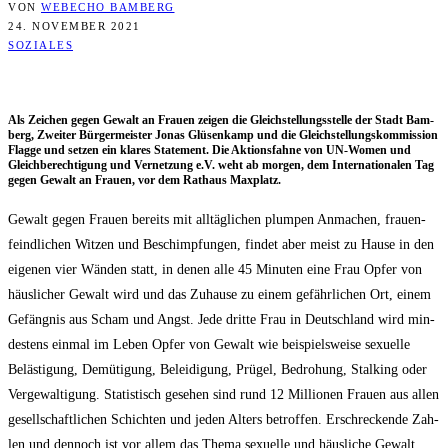
VON
WEBECHO BAMBERG
24. NOVEMBER 2021
SOZIALES
Als Zei­chen gegen Gewalt an Frau­en zei­gen die Gleich­stel­lungs­stel­le der Stadt Bam­
berg, Zwei­ter Bür­ger­meis­ter Jonas Glüsen­kamp und die Gleich­stel­lungs­kom­mis­si­on
Flag­ge und set­zen ein kla­res State­ment. Die Akti­ons­fah­ne von UN-Women und
Gleich­be­rech­ti­gung und Ver­net­zung e.V. weht ab mor­gen, dem Inter­na­tio­na­len Tag
gegen Gewalt an Frau­en, vor dem Rat­haus Maxplatz.
Gewalt gegen Frau­en bereits mit all­täg­li­chen plum­pen Anma­chen, frau­en­
feind­li­chen Wit­zen und Beschimp­fun­gen, fin­det aber meist zu Hau­se in den
eige­nen vier Wän­den statt, in denen alle 45 Minu­ten eine Frau Opfer von
häus­li­cher Gewalt wird und das Zuhau­se zu einem gefähr­li­chen Ort, einem
Gefäng­nis aus Scham und Angst. Jede drit­te Frau in Deutsch­land wird min­
des­tens ein­mal im Leben Opfer von Gewalt wie bei­spiels­wei­se sexu­el­le
Beläs­ti­gung, Demü­ti­gung, Belei­di­gung, Prü­gel, Bedro­hung, Stal­king oder
Ver­ge­wal­ti­gung. Sta­tis­tisch gese­hen sind rund 12 Mil­lio­nen Frau­en aus allen
gesell­schaft­li­chen Schich­ten und jeden Alters betrof­fen. Erschre­cken­de Zah­
len und den­noch ist vor allem das The­ma sexu­el­le und häus­li­che Gewalt