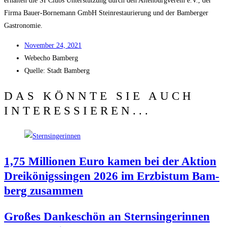
erhal­ten die SI Clubs Unter­stüt­zung durch den Alten­burg­ver­ein e.V., der
Fir­ma Bau­er-Born­emann GmbH Stein­re­stau­rie­rung und der Bam­ber­ger
Gastronomie.
Novem­ber 24, 2021
Web­echo Bamberg
Quel­le: Stadt Bamberg
DAS KÖNNTE SIE AUCH
INTERESSIEREN...
1,75 Mil­lio­nen Euro kamen bei der Akti­on
Drei­kö­nigs­sin­gen 2026 im Erz­bis­tum Bam­
berg zusammen
Gro­ßes Dan­ke­schön an Stern­sin­ge­rin­nen