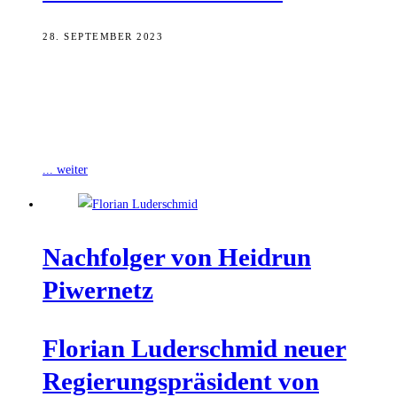
28. SEPTEMBER 2023
Bayerns Innenminister Joachim Herrmann hat Regierungspräsidentin
Heidrun Piwernetz verabschiedet und ihren Nachfolger Florian
Luderschmid ins Amt eingeführt. Vorher war Luderschmid
Regierungsvizepräsident der
... weiter
Nach­fol­ger von Heid­run
Piwernetz
Flo­ri­an Luder­schmid neu­er
Regie­rungs­prä­si­dent von