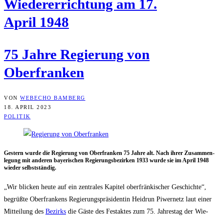
Wie­der­errich­tung am 17.
April 1948
75 Jah­re Regie­rung von
Oberfranken
VON
WEBECHO BAMBERG
18. APRIL 2023
POLITIK
Ges­tern wur­de die Regie­rung von Ober­fran­ken 75 Jah­re alt. Nach ihrer Zusam­men­
le­gung mit ande­ren baye­ri­schen Regie­rungs­be­zir­ken 1933 wur­de sie im April 1948
wie­der selbstständig.
„Wir bli­cken heu­te auf ein zen­tra­les Kapi­tel ober­frän­ki­scher Geschich­te“,
begrüß­te Ober­fran­kens Regie­rungs­prä­si­den­tin Heid­run Piwer­netz laut einer
Mit­tei­lung des
Bezirks
die Gäs­te des Fest­ak­tes zum 75. Jah­res­tag der Wie­