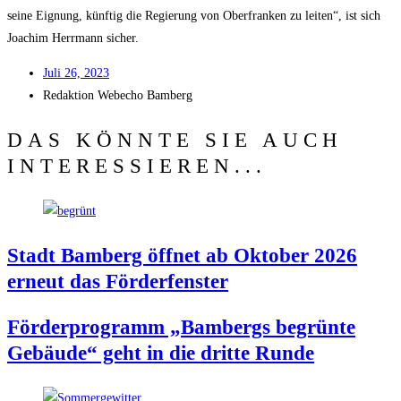
sei­ne Eig­nung, künf­tig die Regie­rung von Ober­fran­ken zu lei­ten“, ist sich
Joa­chim Herr­mann sicher.
Juli 26, 2023
Redak­ti­on
Web­echo Bamberg
DAS KÖNNTE SIE AUCH
INTERESSIEREN...
Stadt Bam­berg öff­net ab Okto­ber 2026
erneut das Förderfenster
För­der­pro­gramm „Bam­bergs begrün­te
Gebäu­de“ geht in die drit­te Runde