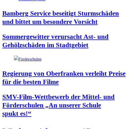
Bam­berg Ser­vice besei­tigt Sturm­schä­den
und bit­tet um beson­de­re Vorsicht
Som­mer­ge­wit­ter ver­ur­sacht Ast- und
Gehölz­schä­den im Stadtgebiet
Regie­rung von Ober­fran­ken ver­leiht Prei­se
für die bes­ten Filme
SMV-Film-Wett­be­werb der Mit­tel- und
För­der­schu­len „An unse­rer Schu­le
spukt es!“