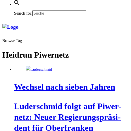
Search for:
Browse Tag
Heidrun Piwernetz
Wech­sel nach sie­ben Jahren
Luder­schmid folgt auf Piwer­
netz: Neu­er Regie­rungs­prä­si­
dent für Oberfranken