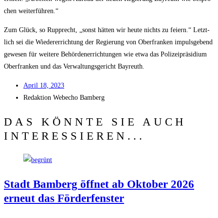
chen weiterführen.“
Zum Glück, so Rup­p­recht, „sonst hät­ten wir heu­te nichts zu fei­ern.“ Letzt­
lich sei die Wie­der­errich­tung der Regie­rung von Ober­fran­ken impuls­ge­bend
gewe­sen für wei­te­re Behör­den­er­rich­tun­gen wie etwa das Poli­zei­prä­si­di­um
Ober­fran­ken und das Ver­wal­tungs­ge­richt Bayreuth.
April 18, 2023
Redak­ti­on
Web­echo Bamberg
DAS KÖNNTE SIE AUCH
INTERESSIEREN...
Stadt Bam­berg öff­net ab Okto­ber 2026
erneut das Förderfenster