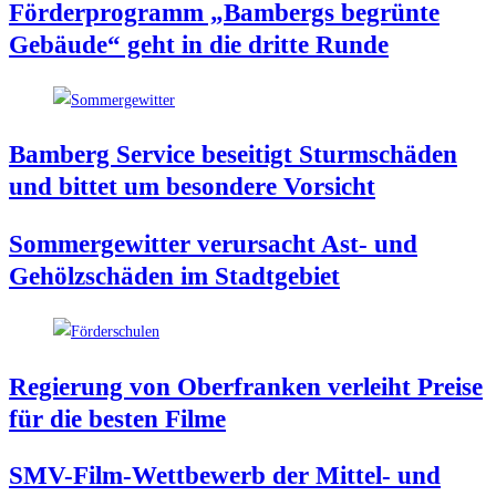
För­der­pro­gramm „Bam­bergs begrün­te
Gebäu­de“ geht in die drit­te Runde
Bam­berg Ser­vice besei­tigt Sturm­schä­den
und bit­tet um beson­de­re Vorsicht
Som­mer­ge­wit­ter ver­ur­sacht Ast- und
Gehölz­schä­den im Stadtgebiet
Regie­rung von Ober­fran­ken ver­leiht Prei­se
für die bes­ten Filme
SMV-Film-Wett­be­werb der Mit­tel- und