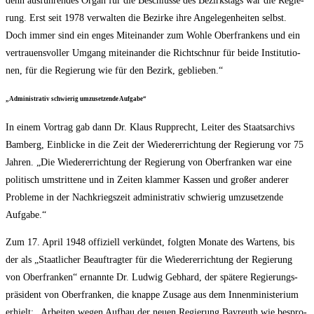
denn aus­füh­ren­des Organ für die Beschlüs­se des Bezirks­tags war die Regie­
rung. Erst seit 1978 ver­wal­ten die Bezir­ke ihre Ange­le­gen­hei­ten selbst.
Doch immer sind ein enges Mit­ein­an­der zum Woh­le Ober­fran­kens und ein
ver­trau­ens­vol­ler Umgang mit­ein­an­der die Richt­schnur für bei­de Insti­tu­tio­
nen, für die Regie­rung wie für den Bezirk, geblieben.“
„Admi­nis­tra­tiv schwie­rig umzu­set­zen­de Aufgabe“
In einem Vor­trag gab dann Dr. Klaus Rup­p­recht, Lei­ter des Staats­ar­chivs
Bam­berg, Ein­bli­cke in die Zeit der Wie­der­errich­tung der Regie­rung vor 75
Jah­ren. „Die Wie­der­errich­tung der Regie­rung von Ober­fran­ken war eine
poli­tisch umstrit­te­ne und in Zei­ten klam­mer Kas­sen und gro­ßer ande­rer
Pro­ble­me in der Nach­kriegs­zeit admi­nis­tra­tiv schwie­rig umzu­set­zen­de
Aufgabe.“
Zum 17. April 1948 offi­zi­ell ver­kün­det, folg­ten Mona­te des War­tens, bis
der als „Staat­li­cher Beauf­trag­ter für die Wie­der­errich­tung der Regie­rung
von Ober­fran­ken“ ernann­te Dr. Lud­wig Geb­hard, der spä­te­re Regie­rungs­
prä­si­dent von Ober­fran­ken, die knap­pe Zusa­ge aus dem Innen­mi­nis­te­ri­um
erhielt: „Arbei­ten wegen Auf­bau der neu­en Regie­rung Bay­reuth wie bespro­