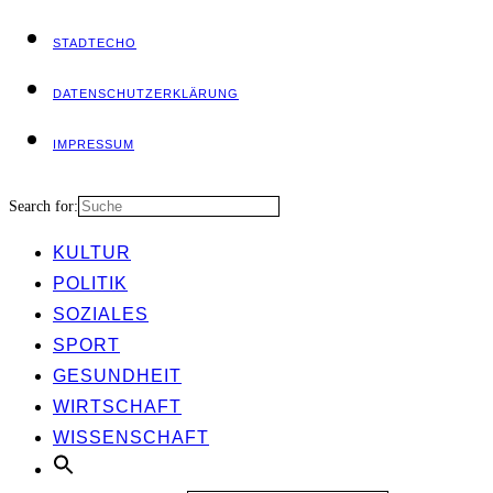
STADT­ECHO
DATEN­SCHUTZ­ER­KLÄ­RUNG
IMPRES­SUM
Search for:
KUL­TUR
POLI­TIK
SOZIA­LES
SPORT
GESUND­HEIT
WIRT­SCHAFT
WIS­SEN­SCHAFT