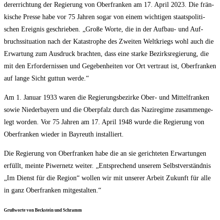
der­errich­tung der Regie­rung von Ober­fran­ken am 17. April 2023. Die frän­
ki­sche Pres­se habe vor 75 Jah­ren sogar von einem wich­ti­gen staats­po­li­ti­
schen Ereig­nis geschrie­ben. „Gro­ße Wor­te, die in der Auf­bau- und Auf­
bruchs­si­tua­ti­on nach der Kata­stro­phe des Zwei­ten Welt­kriegs wohl auch die
Erwar­tung zum Aus­druck brach­ten, dass eine star­ke Bezirks­re­gie­rung, die
mit den Erfor­der­nis­sen und Gege­ben­hei­ten vor Ort ver­traut ist, Ober­fran­ken
auf lan­ge Sicht gut­tun werde.“
Am 1. Janu­ar 1933 waren die Regie­rungs­be­zir­ke Ober- und Mit­tel­fran­ken
sowie Nie­der­bay­ern und die Ober­pfalz durch das Nazi­re­gime zusam­men­ge­
legt wor­den. Vor 75 Jah­ren am 17. April 1948 wur­de die Regie­rung von
Ober­fran­ken wie­der in Bay­reuth installiert.
Die Regie­rung von Ober­fran­ken habe die an sie gerich­te­ten Erwar­tun­gen
erfüllt, mein­te Piwer­netz wei­ter. „Ent­spre­chend unse­rem Selbst­ver­ständ­nis
„Im Dienst für die Regi­on“ wol­len wir mit unse­rer Arbeit Zukunft für alle
in ganz Ober­fran­ken mitgestalten.“
Gruß­wor­te von Beck­stein und Schramm