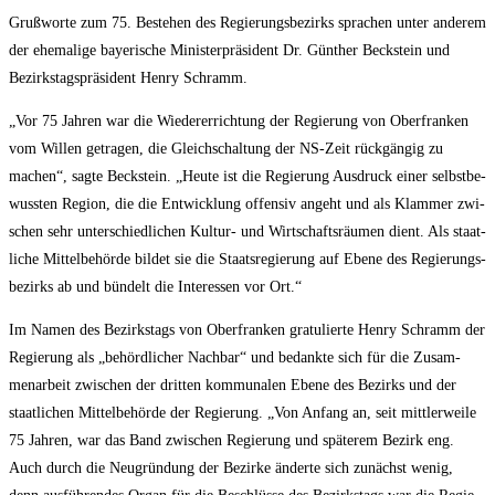
Gruß­wor­te zum 75. Bestehen des Regie­rungs­be­zirks spra­chen unter ande­rem
der ehe­ma­li­ge baye­ri­sche Minis­ter­prä­si­dent Dr. Gün­ther Beck­stein und
Bezirks­tags­prä­si­dent Hen­ry Schramm.
„Vor 75 Jah­ren war die Wie­der­errich­tung der Regie­rung von Ober­fran­ken
vom Wil­len getra­gen, die Gleich­schal­tung der NS-Zeit rück­gän­gig zu
machen“, sag­te Beck­stein. „Heu­te ist die Regie­rung Aus­druck einer selbst­be­
wuss­ten Regi­on, die die Ent­wick­lung offen­siv angeht und als Klam­mer zwi­
schen sehr unter­schied­li­chen Kul­tur- und Wirt­schafts­räu­men dient. Als staat­
li­che Mit­tel­be­hör­de bil­det sie die Staats­re­gie­rung auf Ebe­ne des Regie­rungs­
be­zirks ab und bün­delt die Inter­es­sen vor Ort.“
Im Namen des Bezirks­tags von Ober­fran­ken gra­tu­lier­te Hen­ry Schramm der
Regie­rung als „behörd­li­cher Nach­bar“ und bedank­te sich für die Zusam­
men­ar­beit zwi­schen der drit­ten kom­mu­na­len Ebe­ne des Bezirks und der
staat­li­chen Mit­tel­be­hör­de der Regie­rung. „Von Anfang an, seit mitt­ler­wei­le
75 Jah­ren, war das Band zwi­schen Regie­rung und spä­te­rem Bezirk eng.
Auch durch die Neu­grün­dung der Bezir­ke änder­te sich zunächst wenig,