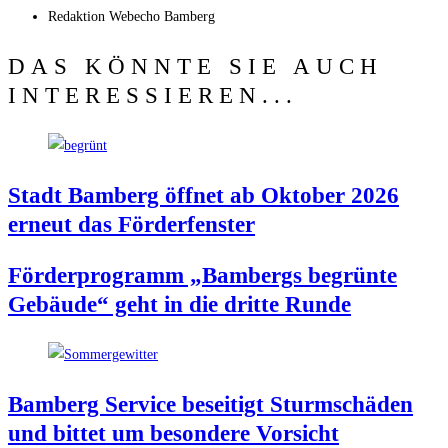
Redak­ti­on
Web­echo Bamberg
DAS KÖNNTE SIE AUCH
INTERESSIEREN...
Stadt Bam­berg öff­net ab Okto­ber 2026
erneut das Förderfenster
För­der­pro­gramm „Bam­bergs begrün­te
Gebäu­de“ geht in die drit­te Runde
Bam­berg Ser­vice besei­tigt Sturm­schä­den
und bit­tet um beson­de­re Vorsicht