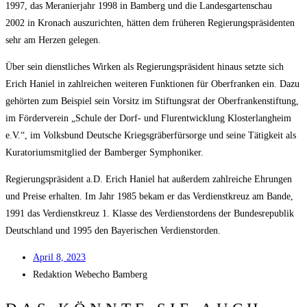
1997, das Mera­ni­er­jahr 1998 in Bam­berg und die Lan­des­gar­ten­schau
2002 in Kro­nach aus­zu­rich­ten, hät­ten dem frü­he­ren Regie­rungs­prä­si­den­ten
sehr am Her­zen gelegen.
Über sein dienst­li­ches Wir­ken als Regie­rungs­prä­si­dent hin­aus setz­te sich
Erich Hani­el in zahl­rei­chen wei­te­ren Funk­tio­nen für Ober­fran­ken ein. Dazu
gehör­ten zum Bei­spiel sein Vor­sitz im Stif­tungs­rat der Ober­fran­ken­stif­tung,
im För­der­ver­ein „Schu­le der Dorf- und Flur­ent­wick­lung Klos­ter­lang­heim
e.V.“, im Volks­bund Deut­sche Kriegs­grä­ber­für­sor­ge und sei­ne Tätig­keit als
Kura­to­ri­ums­mit­glied der Bam­ber­ger Symphoniker.
Regie­rungs­prä­si­dent a.D. Erich Hani­el hat außer­dem zahl­rei­che Ehrun­gen
und Prei­se erhal­ten. Im Jahr 1985 bekam er das Ver­dienst­kreuz am Ban­de,
1991 das Ver­dienst­kreuz 1. Klas­se des Ver­dienst­or­dens der Bun­des­re­pu­blik
Deutsch­land und 1995 den Baye­ri­schen Verdienstorden.
April 8, 2023
Redak­ti­on
Web­echo Bamberg