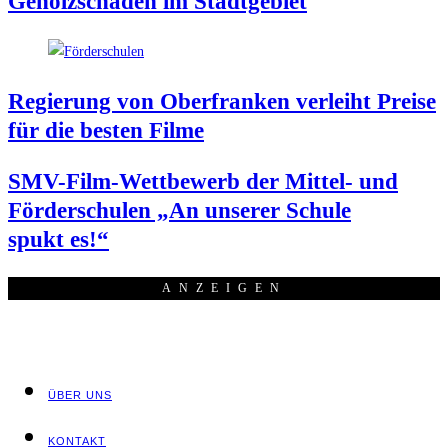
Gehölz­schä­den im Stadtgebiet
Regie­rung von Ober­fran­ken ver­leiht Prei­se
für die bes­ten Filme
SMV-Film-Wett­be­werb der Mit­tel- und
För­der­schu­len „An unse­rer Schu­le
spukt es!“
ANZEI­GEN
ÜBER UNS
KON­TAKT