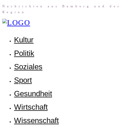
Nach­rich­ten aus Bam­berg und der
Region
Kul­tur
Poli­tik
Sozia­les
Sport
Gesund­heit
Wirt­schaft
Wis­sen­schaft