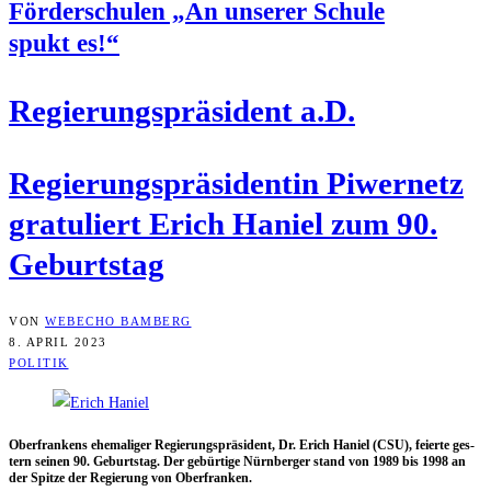
För­der­schu­len „An unse­rer Schu­le
spukt es!“
Regie­rungs­prä­si­dent a.D.
Regie­rungs­prä­si­den­tin Piwer­netz
gra­tu­liert Erich Hani­el zum 90.
Geburtstag
VON
WEBECHO BAMBERG
8. APRIL 2023
POLITIK
Ober­fran­kens ehe­ma­li­ger Regie­rungs­prä­si­dent, Dr. Erich Hani­el (CSU), fei­er­te ges­
tern sei­nen 90. Geburts­tag. Der gebür­ti­ge Nürn­ber­ger stand von 1989 bis 1998 an
der Spit­ze der Regie­rung von Oberfranken.