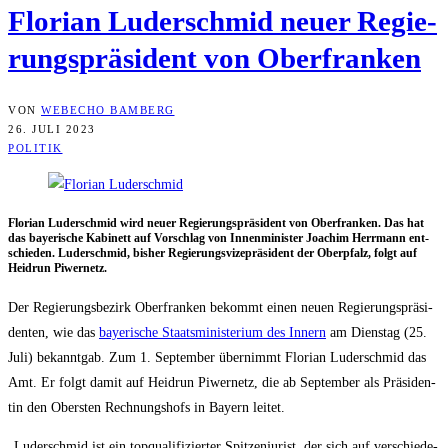
Flo­ri­an Luder­schmid neu­er Regie­
rungs­prä­si­dent von Oberfranken
VON
WEBECHO BAMBERG
26. JULI 2023
POLITIK
Flo­ri­an Luder­schmid wird neu­er Regie­rungs­prä­si­dent von Ober­fran­ken. Das hat
das baye­ri­sche Kabi­nett auf Vor­schlag von Innen­mi­nis­ter Joa­chim Herr­mann ent­
schie­den. Luder­schmid, bis­her Regie­rungs­vi­ze­prä­si­dent der Ober­pfalz, folgt auf
Heid­run Piwernetz.
Der Regie­rungs­be­zirk Ober­fran­ken bekommt einen neu­en Regie­rungs­prä­si­
den­ten, wie das
baye­ri­sche Staats­mi­nis­te­ri­um des Innern
am Diens­tag (25.
Juli) bekannt­gab. Zum 1. Sep­tem­ber über­nimmt Flo­ri­an Luder­schmid das
Amt. Er folgt damit auf Heid­run Piwer­netz, die ab Sep­tem­ber als Prä­si­den­
tin den Obers­ten Rech­nungs­hofs in Bay­ern leitet.
„Luder­schmid ist ein top­qua­li­fi­zier­ter Spit­zen­ju­rist, der sich auf ver­schie­de­