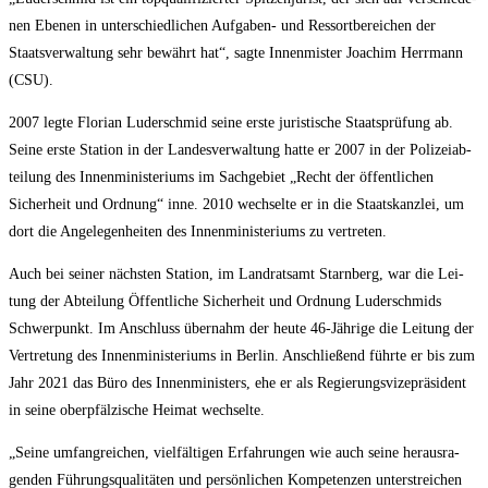
nen Ebe­nen in unter­schied­li­chen Auf­ga­ben- und Res­sort­be­rei­chen der
Staats­ver­wal­tung sehr bewährt hat“, sag­te Innen­mis­ter Joa­chim Herr­mann
(CSU).
2007 leg­te Flo­ri­an Luder­schmid sei­ne ers­te juris­ti­sche Staats­prü­fung ab.
Sei­ne ers­te Sta­ti­on in der Lan­des­ver­wal­tung hat­te er 2007 in der Poli­zei­ab­
tei­lung des Innen­mi­nis­te­ri­ums im Sach­ge­biet „Recht der öffent­li­chen
Sicher­heit und Ord­nung“ inne. 2010 wech­sel­te er in die Staats­kanz­lei, um
dort die Ange­le­gen­hei­ten des Innen­mi­nis­te­ri­ums zu vertreten.
Auch bei sei­ner nächs­ten Sta­ti­on, im Land­rats­amt Starn­berg, war die Lei­
tung der Abtei­lung Öffent­li­che Sicher­heit und Ord­nung Luder­schmids
Schwer­punkt. Im Anschluss über­nahm der heu­te 46-Jäh­ri­ge die Lei­tung der
Ver­tre­tung des Innen­mi­nis­te­ri­ums in Ber­lin. Anschlie­ßend führ­te er bis zum
Jahr 2021 das Büro des Innen­mi­nis­ters, ehe er als Regie­rungs­vi­ze­prä­si­dent
in sei­ne ober­pfäl­zi­sche Hei­mat wechselte.
„Sei­ne umfang­rei­chen, viel­fäl­ti­gen Erfah­run­gen wie auch sei­ne her­aus­ra­
gen­den Füh­rungs­qua­li­tä­ten und per­sön­li­chen Kom­pe­ten­zen unter­strei­chen