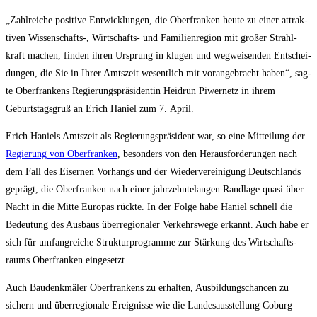
„Zahl­rei­che posi­ti­ve Ent­wick­lun­gen, die Ober­fran­ken heu­te zu einer attrak­
ti­ven Wissenschafts‑, Wirt­schafts- und Fami­li­en­re­gi­on mit gro­ßer Strahl­
kraft machen, fin­den ihren Ursprung in klu­gen und weg­wei­sen­den Ent­schei­
dun­gen, die Sie in Ihrer Amts­zeit wesent­lich mit vor­an­ge­bracht haben“, sag­
te Ober­fran­kens Regie­rungs­prä­si­den­tin Heid­run Piwer­netz in ihrem
Geburts­tags­gruß an Erich Hani­el zum 7. April.
Erich Hani­els Amts­zeit als Regie­rungs­prä­si­dent war, so eine Mit­tei­lung der
Regie­rung von Ober­fran­ken
, beson­ders von den Her­aus­for­de­run­gen nach
dem Fall des Eiser­nen Vor­hangs und der Wie­der­ver­ei­ni­gung Deutsch­lands
geprägt, die Ober­fran­ken nach einer jahr­zehn­te­lan­gen Rand­la­ge qua­si über
Nacht in die Mit­te Euro­pas rück­te. In der Fol­ge habe Hani­el schnell die
Bedeu­tung des Aus­baus über­re­gio­na­ler Ver­kehrs­we­ge erkannt. Auch habe er
sich für umfang­rei­che Struk­tur­pro­gram­me zur Stär­kung des Wirt­schafts­
raums Ober­fran­ken eingesetzt.
Auch Bau­denk­mä­ler Ober­fran­kens zu erhal­ten, Aus­bil­dungs­chan­cen zu
sichern und über­re­gio­na­le Ereig­nis­se wie die Lan­des­aus­stel­lung Coburg