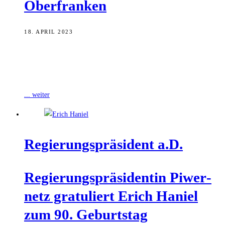
Oberfranken
18. APRIL 2023
Gestern wurde die Regierung von Oberfranken 75 Jahre alt. Nach
ihrer Zusammenlegung mit anderen bayerischen Regierungsbezirken
1933 wurde sie im April 1948
... weiter
Regie­rungs­prä­si­dent a.D.
Regie­rungs­prä­si­den­tin Piwer­
netz gra­tu­liert Erich Hani­el
zum 90. Geburtstag