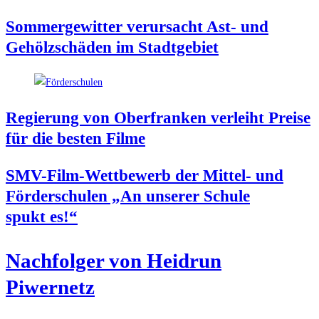
Som­mer­ge­wit­ter ver­ur­sacht Ast- und
Gehölz­schä­den im Stadtgebiet
Regie­rung von Ober­fran­ken ver­leiht Prei­se
für die bes­ten Filme
SMV-Film-Wett­be­werb der Mit­tel- und
För­der­schu­len „An unse­rer Schu­le
spukt es!“
Nach­fol­ger von Heid­run
Piwernetz