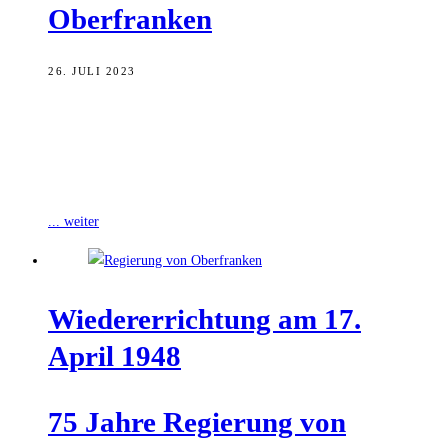
Oberfranken
26. JULI 2023
Florian Luderschmid wird neuer Regierungspräsident von
Oberfranken. Das hat das bayerische Kabinett auf Vorschlag von
Innenminister Joachim Herrmann entschieden. Luderschmid, bisher
Regierungsvizepräsident
... weiter
Wie­der­errich­tung am 17.
April 1948
75 Jah­re Regie­rung von