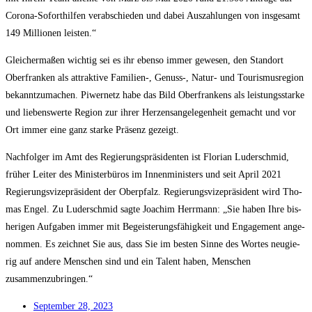
Coro­na-Sofort­hil­fen ver­ab­schie­den und dabei Aus­zah­lun­gen von ins­ge­samt
149 Mil­lio­nen leisten.“
Glei­cher­ma­ßen wich­tig sei es ihr eben­so immer gewe­sen, den Stand­ort
Ober­fran­ken als attrak­ti­ve Familien‑, Genuss‑, Natur- und Tou­ris­mus­re­gi­on
bekannt­zu­ma­chen. Piwer­netz habe das Bild Ober­fran­kens als leis­tungs­star­ke
und lie­bens­wer­te Regi­on zur ihrer Her­zens­an­ge­le­gen­heit gemacht und vor
Ort immer eine ganz star­ke Prä­senz gezeigt.
Nach­fol­ger im Amt des Regie­rungs­prä­si­den­ten ist Flo­ri­an Luder­schmid,
frü­her Lei­ter des Minis­ter­bü­ros im Innen­mi­nis­ters und seit April 2021
Regie­rungs­vi­ze­prä­si­dent der Ober­pfalz. Regie­rungs­vi­ze­prä­si­dent wird Tho­
mas Engel. Zu Luder­schmid sag­te Joa­chim Herr­mann: „Sie haben Ihre bis­
he­ri­gen Auf­ga­ben immer mit Begeis­te­rungs­fä­hig­keit und Enga­ge­ment ange­
nom­men. Es zeich­net Sie aus, dass Sie im bes­ten Sin­ne des Wor­tes neu­gie­
rig auf ande­re Men­schen sind und ein Talent haben, Men­schen
zusammenzubringen.“
Sep­tem­ber 28, 2023