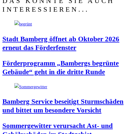
DAS KÖNNTE SIE AUCH
INTERESSIEREN...
Stadt Bam­berg öff­net ab Okto­ber 2026
erneut das Förderfenster
För­der­pro­gramm „Bam­bergs begrün­te
Gebäu­de“ geht in die drit­te Runde
Bam­berg Ser­vice besei­tigt Sturm­schä­den
und bit­tet um beson­de­re Vorsicht
Som­mer­ge­wit­ter ver­ur­sacht Ast- und