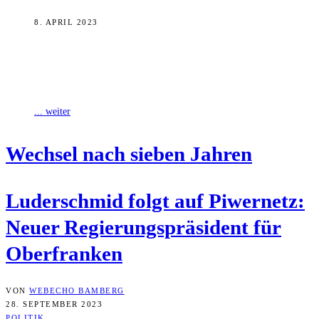
8. APRIL 2023
Oberfrankens ehemaliger Regierungspräsident, Dr. Erich Haniel
(CSU), feierte gestern seinen 90. Geburtstag. Der gebürtige
Nürnberger stand von 1989 bis 1998 an der
... weiter
Wech­sel nach sie­ben Jahren
Luder­schmid folgt auf Piwer­netz:
Neu­er Regie­rungs­prä­si­dent für
Oberfranken
VON
WEBECHO BAMBERG
28. SEPTEMBER 2023
POLITIK