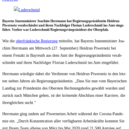
Bay­erns Innen­mi­nis­ter Joa­chim Herr­mann hat Regie­rungs­prä­si­den­tin Heid­run
Piwer­netz ver­ab­schie­det und ihren Nach­fol­ger Flo­ri­an Luder­schmid ins Amt ein­ge­
führt. Vor­her war Luder­schmid Regie­rungs­vi­ze­prä­si­dent der Oberpfalz.
Wie die
ober­frän­ki­sche Regie­rung
mit­teil­te, hat Bay­erns Innen­mi­nis­ter Joa­
chim Herr­mann am Mitt­woch (27. Sep­tem­ber) Heid­run Piwer­netz bei
einem Fest­akt in Bay­reuth aus dem Amt der Regie­rungs­prä­si­den­tin ver­ab­
schie­det und ihren Nach­fol­ger Flo­ri­an Luder­schmid ins Amt eingeführt.
Herr­mann wür­dig­te dabei die Ver­diens­te von Heid­run Piwer­netz in den letz­
ten sie­ben Jah­ren als Regie­rungs­prä­si­den­tin. „Dass Sie nun vom Baye­ri­schen
Land­tag zur Prä­si­den­tin des Obers­ten Rech­nungs­ho­fes gewählt wur­den und
zurück nach Mün­chen gehen, ist der krö­nen­de Abschluss einer Kar­rie­re, die
ihres­glei­chen sucht.“
Herr­mann ging zudem auf Piwer­net­zes Arbeit wäh­rend der Coro­na-Pan­de­
mie ein. „Durch Kon­zen­tra­ti­on aller ver­füg­ba­ren Arbeits­kräf­te konn­ten Sie
mit Ihrem Team allei­ne von März bis Mai 2020 rund 21.500 Anträ­ge auf