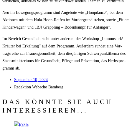
ver­su­chen, aktu­el­les Wis­sen zu zukunfts­wei­sen­den The­men zu vermitteln.
Neu im Bewe­gungs­pro­gramm sind Ange­bo­te wie „Hoop­dance“, bei dem
Aktio­nen mit dem Hula-Hoop-Rei­fen im Vor­der­grund ste­hen, sowie „Fit am
Kin­der­wa­gen“ und „BJJ Grap­pling – Boden­kampf für Anfänger“.
Im Bereich Gesund­heit steht unter ande­rem der Work­shop „Immun­stark! –
Kräu­ter bei Erkäl­tung“ auf dem Pro­gramm. Außer­dem run­det eine Vor­
trags­rei­he zur Frau­en­ge­sund­heit, dem dies­jäh­ri­gen Schwer­punkt­the­ma des
Staats­mi­nis­te­ri­ums für Gesund­heit, Pfle­ge und Prä­ven­ti­on, das Herbst­pro­
gramm ab.
Sep­tem­ber 10, 2024
Redak­ti­on
Web­echo Bamberg
DAS KÖNNTE SIE AUCH
INTERESSIEREN...