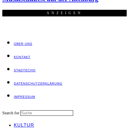
ANZEI­GEN
ÜBER UNS
KON­TAKT
STADT­ECHO
DATEN­SCHUTZ­ER­KLÄ­RUNG
IMPRES­SUM
Search for:
KUL­TUR