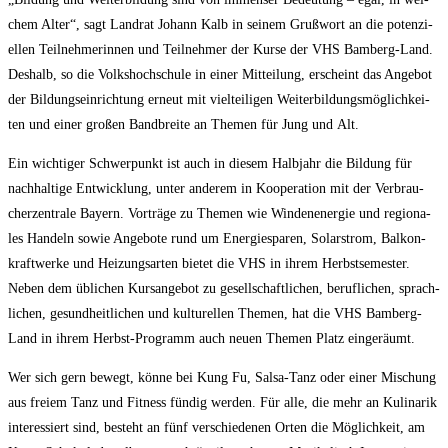
chem Alter“, sagt Land­rat Johann Kalb in sei­nem Gruß­wort an die poten­zi­
el­len Teil­neh­me­rin­nen und Teil­neh­mer der Kur­se der VHS Bam­berg-Land.
Des­halb, so die Volks­hoch­schu­le in einer Mit­tei­lung, erscheint das Ange­bot
der Bil­dungs­ein­rich­tung erneut mit viel­tei­li­gen Wei­ter­bil­dungs­mög­lich­kei­
ten und einer gro­ßen Band­brei­te an The­men für Jung und Alt.
Ein wich­ti­ger Schwer­punkt ist auch in die­sem Halb­jahr die Bil­dung für
nach­hal­ti­ge Ent­wick­lung, unter ande­rem in Koope­ra­ti­on mit der Ver­brau­
cher­zen­tra­le Bay­ern. Vor­trä­ge zu The­men wie Win­de­n­ener­gie und regio­na­
les Han­deln sowie Ange­bo­te rund um Ener­gie­spa­ren, Solar­strom, Bal­kon­
kraft­wer­ke und Hei­zungs­ar­ten bie­tet die VHS in ihrem Herbst­se­mes­ter.
Neben dem übli­chen Kurs­an­ge­bot zu gesell­schaft­li­chen, beruf­li­chen, sprach­
li­chen, gesund­heit­li­chen und kul­tu­rel­len The­men, hat die VHS Bam­berg-
Land in ihrem Herbst-Pro­gramm auch neu­en The­men Platz eingeräumt.
Wer sich gern bewegt, kön­ne bei Kung Fu, Sal­sa-Tanz oder einer Mischung
aus frei­em Tanz und Fit­ness fün­dig wer­den. Für alle, die mehr an Kuli­na­rik
inter­es­siert sind, besteht an fünf ver­schie­de­nen Orten die Mög­lich­keit, am