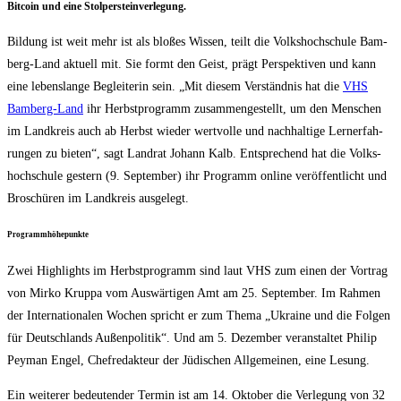
Bit­co­in und eine Stolpersteinverlegung.
Bil­dung ist weit mehr ist als blo­ßes Wis­sen, teilt die Volks­hoch­schu­le Bam­
berg-Land aktu­ell mit. Sie formt den Geist, prägt Per­spek­ti­ven und kann
eine lebens­lan­ge Beglei­te­rin sein. „Mit die­sem Ver­ständ­nis hat die
VHS
Bam­berg-Land
ihr Herbst­pro­gramm zusam­men­ge­stellt, um den Men­schen
im Land­kreis auch ab Herbst wie­der wert­vol­le und nach­hal­ti­ge Lern­erfah­
run­gen zu bie­ten“, sagt Land­rat Johann Kalb. Ent­spre­chend hat die Volks­
hoch­schu­le ges­tern (9. Sep­tem­ber) ihr Pro­gramm online ver­öf­fent­licht und
Bro­schü­ren im Land­kreis ausgelegt.
Pro­gramm­hö­he­punk­te
Zwei High­lights im Herbst­pro­gramm sind laut VHS zum einen der Vor­trag
von Mir­ko Krup­pa vom Aus­wär­ti­gen Amt am 25. Sep­tem­ber. Im Rah­men
der Inter­na­tio­na­len Wochen spricht er zum The­ma „Ukrai­ne und die Fol­gen
für Deutsch­lands Außen­po­li­tik“. Und am 5. Dezem­ber ver­an­stal­tet Phil­ip
Pey­man Engel, Chef­re­dak­teur der Jüdi­schen All­ge­mei­nen, eine Lesung.
Ein wei­te­rer bedeu­ten­der Ter­min ist am 14. Okto­ber die Ver­le­gung von 32