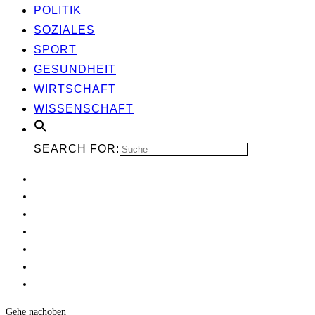
POLI­TIK
SOZIA­LES
SPORT
GESUND­HEIT
WIRT­SCHAFT
WIS­SEN­SCHAFT
SEARCH FOR:
Gehe nach
oben