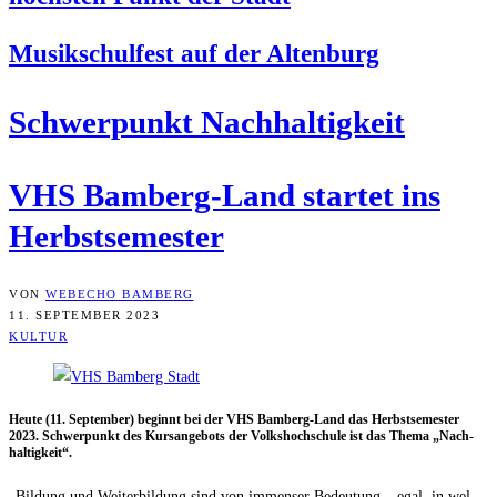
Musik­schul­fest auf der Altenburg
Schwer­punkt Nachhaltigkeit
VHS Bam­berg-Land star­tet ins
Herbstsemester
VON
WEBECHO BAMBERG
11. SEPTEMBER 2023
KULTUR
Heu­te (11. Sep­tem­ber) beginnt bei der VHS Bam­berg-Land das Herbst­se­mes­ter
2023. Schwer­punkt des Kurs­an­ge­bots der Volks­hoch­schu­le ist das The­ma „Nach­
hal­tig­keit“.
„Bil­dung und Wei­ter­bil­dung sind von immenser Bedeu­tung – egal, in wel­