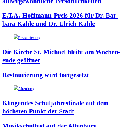
außer­ge­wöhn­li­che Persönlichkeiten
E.T.A.-Hoffmann-Preis 2026 für Dr. Bar­
ba­ra Kah­le und Dr. Ulrich Kahle
Die Kir­che St. Micha­el bleibt am Wochen­
en­de geöffnet
Restau­rie­rung wird fortgesetzt
Klin­gen­des Schul­jah­res­fi­na­le auf dem
höchs­ten Punkt der Stadt
Musik­schul­fest auf der Altenburg