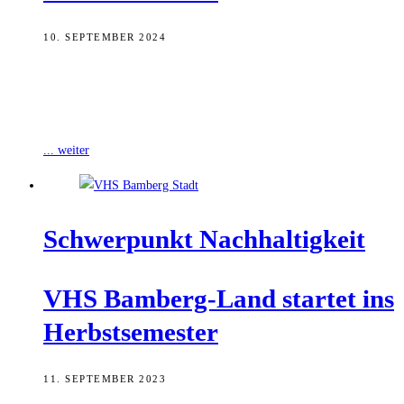
10. SEPTEMBER 2024
Die Volkshochschule Bamberg-Land ist ins Herbstsemester gestartet.
Auf dem Programm stehen unter anderem ein Vortrag aus dem
Auswärtigen Amt, das Thema Bitcoin
... weiter
Schwer­punkt Nachhaltigkeit
VHS Bam­berg-Land star­tet ins
Herbstsemester
11. SEPTEMBER 2023