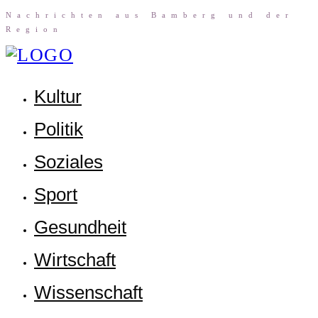
Nach­rich­ten aus Bam­berg und der
Region
Kul­tur
Poli­tik
Sozia­les
Sport
Gesund­heit
Wirt­schaft
Wis­sen­schaft