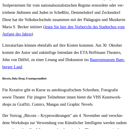
Stol­per­stei­nen für vom natio­nal­so­zia­lis­ti­schen Regime ermor­de­te oder ver­
trie­be­ne Jüdin­nen und Juden in Scheß­litz, Dem­mels­dorf und Zecken­dorf.
Die­se hat die Volks­hoch­schu­le zusam­men mit der Päd­ago­gin und Musi­ke­rin
Maria S. Becker initi­iert (
lesen Sie hier den Vor­be­richt des Stadt­echos vom
Anfang des Jah­res
).
Lite­ra­tur­fans kön­nen eben­falls auf ihre Kos­ten kom­men. Am 30. Okto­ber
kommt der Autor und zukünf­ti­ge Inten­dant des ETA Hoff­mann Thea­ters,
John von Düf­fel, zu einer Lesung und Dis­kus­si­on ins
Bau­ern­mu­se­um Bam­
ber­ger Land
.
Bit­co­in, Hula-Hoop, Frauengesundheit
Für Krea­ti­ve gibt es Kur­se zu auto­bio­gra­fi­schem Schrei­ben, Foto­gra­fie
sowie Thea­ter. Für jün­ge­re Teilnehmer:innen bie­tet die VHS Kunst­work­
shops zu Graf­fi­ti, Comics, Man­gas und Gra­phic Novels.
Der Vor­trag „Bit­co­in – Kryp­to­wäh­run­gen“ am 4. Novem­ber und ver­schie­
de­ne Work­shops zur Ver­wen­dung von Künst­li­cher Intel­li­genz wer­den zudem