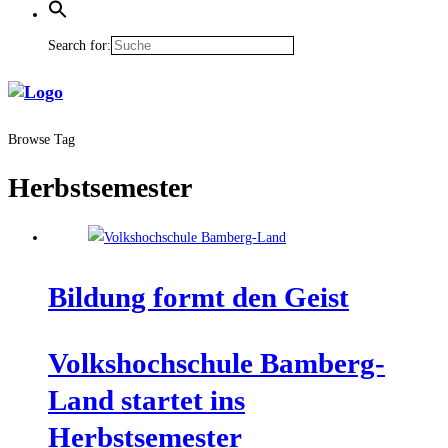
Search for:
Browse Tag
Herbstsemester
Bil­dung formt den Geist
Volks­hoch­schu­le Bam­berg-
Land star­tet ins
Herbstsemester