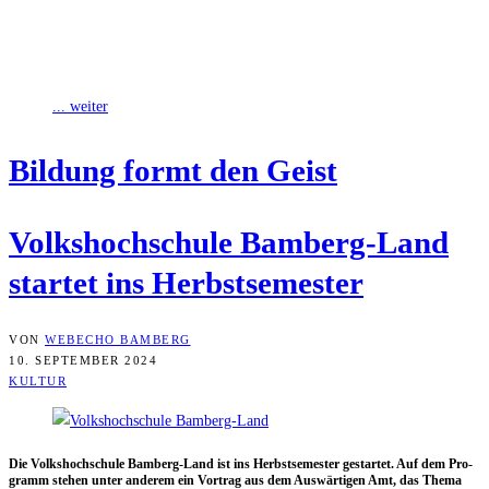
Heute (11. September) beginnt bei der VHS Bamberg-Land das
Herbstsemester 2023. Schwerpunkt des Kursangebots der
Volkshochschule ist das Thema „Nachhaltigkeit“.
... weiter
Bil­dung formt den Geist
Volks­hoch­schu­le Bam­berg-Land
star­tet ins Herbstsemester
VON
WEBECHO BAMBERG
10. SEPTEMBER 2024
KULTUR
Die Volks­hoch­schu­le Bam­berg-Land ist ins Herbst­se­mes­ter gestar­tet. Auf dem Pro­
gramm ste­hen unter ande­rem ein Vor­trag aus dem Aus­wär­ti­gen Amt, das The­ma